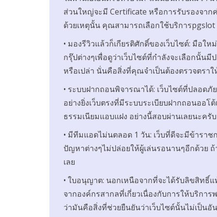
ส่วนใหญ่จะมี Certificate หรือการรับรองจาก
ด้วยเหตุนั้น คุณสามารถเลือกใช้บริการpgslot
• มองรีวิวแล้วก็เกียรติศักดิ์ของเว็บไซต์: มือใ
กรุ๊ปต่างๆเพื่อดูว่าเว็บไซต์ที่กำลังจะเลือกนั้
หรือเปล่า นั่นคือสิ่งที่คุณจำเป็นต้องตรวจตราให
• ระบบฝากถอนพิจารณาได้: เว็บไซต์ที่ปลอด
อย่างยิ่งเว็บตรงที่มีระบบระเบียบฝากถอนออโต้
ธรรมเนียมแอบแฝง อย่างนี้สอบผ่านเลยนะครับ
• มีทีมแอดไม่นตลอด 1 วัน: เว็บที่ดีจะมีข้าร
ปัญหาต่างๆไม่ปล่อยให้ผู้เล่นรอนานๆอีกด้วย 
เลย
• ใบอนุญาต: นอกเหนือจากที่จะได้รับลิขสิทธิ์
จากองค์กรสากลที่เกี่ยวเนื่องกับการให้บริกา
ว่ามันคือสิ่งที่ช่วยยืนยันว่าเว็บไซต์นั้นไม่เป็นอ