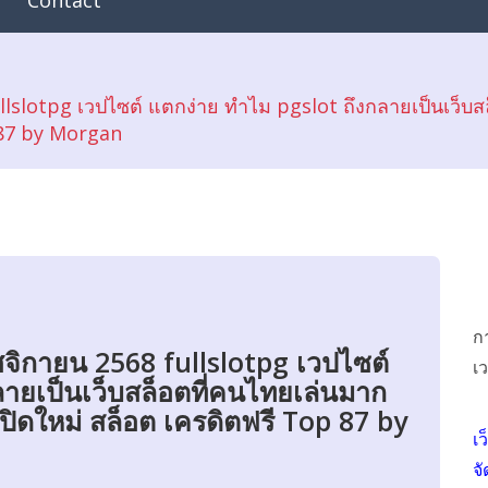
Contact
llslotpg เวปไซต์ แตกง่าย ทำไม pgslot ถึงกลายเป็นเว็บสล
p 87 by Morgan
ก
ศจิกายน 2568 fullslotpg เวปไซต์
เว
ายเป็นเว็บสล็อตที่คนไทยเล่นมาก
เปิดใหม่ สล็อต เครดิตฟรี Top 87 by
เ
จั