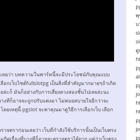
p
พุ
บ
s
s
ดู
h
p
บอกเลยว่า บทความในพาร์ทนี้จะมีประโยชน์กับคุณแบบ
a
ือกเว็บไซต์fullslotpg เป็นสิ่งที่สำคัญมากมายๆถ้าเกิด
p
ายล่ะก็ มันก็อย่างกับการเสี่ยงดวงสองชั้นไปเลยล่ะนะ
j
างทีก็อาจจะถูกปรับแต่งมา ไม่ค่อยสบายใจอีกว่าจะ
h
ดยเหตุนี้ pgslot จะพาคุณมาดูวิธีการเลือกเว็บ เลือก
h
p
j
จตราก่อนเลยว่า เว็บที่กำลังใช้บริการนั้นเป็นเว็บตรง
p
นเกิดเรื่องที่บางทีก็อาจจะตรวจตราได้ยาก แต่ว่าเว็บตรง