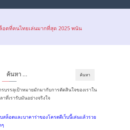
็อตที่คนไทยเล่นมากที่สุด 2025 พนัน
ค้นหา
สำหรับ:
ารบรรลุเป้าหมายมักมากับการตัดสินใจของเราใน
ลาที่เรารับมันอย่างจริงใจ
ว็บสล็อตและบาคาร่าของโครตดีเว็บนี้เล่นแล้วรวย
ดๆ