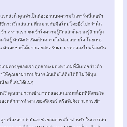
หนแรกล่ะก็ คุณจำเป็นต้องอ่านบทความในพาร์ทนี้เลยจ๊า
การเริ่มเล่นเกมที่เหมาะกับมือใหม่โดยยิ่งไปกว่านั้น
้า คราวแรก ผมเข้าใจความรู้สึกแล้วก็ความรู้สึกกลุ้ม
มไม่รู้ มันจึงกำเนิดเป็นความไม่ค่อยสบายใจ โดยเหตุ
บบไหน มันจะช่วยได้มากเลยล่ะครับผม มาทดลองไปพร้อมกัน
รวจเกมต่างๆของเรา อุตสาหะมองหาเกมที่มีเบทอย่างต่ำ
ทำให้คุณสามารถบริหารเงินเดิมได้ดิบได้ดี ไม่ใช้ทุน
น้อยก็เล่นได้แน่ๆ
นฟรี คุณสามารถเข้ามาทดลองเล่นเกมสล็อตที่พึงพอใจ
้น มองหลักการทำงานของฟีเจอร์ หรือจับจังหวะการเข้า
TP สูง เนื่องจากว่ามันจะช่วยลดการเสี่ยงสำหรับในการเล่น