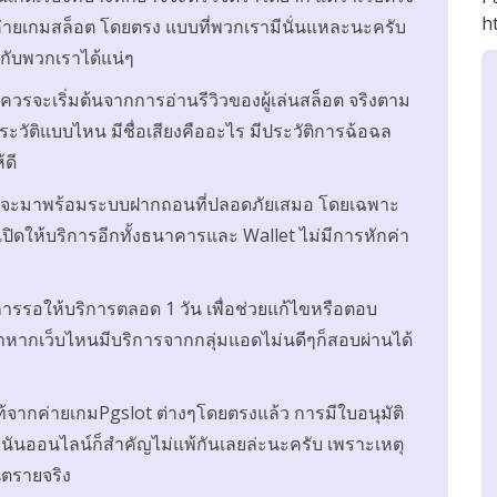
h
ค่ายเกมสล็อต โดยตรง แบบที่พวกเรามีนั่นแหละนะครับ
 กับพวกเราได้แน่ๆ
หม่ควรจะเริ่มต้นจากการอ่านรีวิวของผู้เล่นสล็อต จริงตาม
นมีประวัติแบบไหน มีชื่อเสียงคืออะไร มีประวัติการฉ้อฉล
้ดี
ภัยจะมาพร้อมระบบฝากถอนที่ปลอดภัยเสมอ โดยเฉพาะ
เปิดให้บริการอีกทั้งธนาคารและ Wallet ไม่มีการหักค่า
าชการรอให้บริการตลอด 1 วัน เพื่อช่วยแก้ไขหรือตอบ
ถ้าหากเว็บไหนมีบริการจากกลุ่มแอดไม่นดีๆก็สอบผ่านได้
แท้จากค่ายเกมPgslot ต่างๆโดยตรงแล้ว การมีใบอนุมัติ
รพนันออนไลน์ก็สำคัญไม่แพ้กันเลยล่ะนะครับ เพราะเหตุ
ันตรายจริง