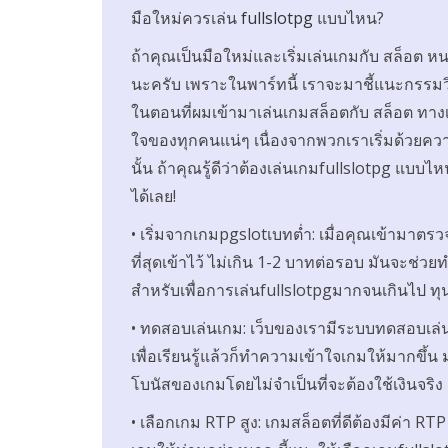
มือใหม่ควรเล่น
fullslotpg
แบบไหน?
ถ้าคุณเป็นมือใหม่และเริ่มเล่นเกมกับ สล็อต 
นะครับ เพราะในพาร์ทนี้ เราจะมาชี้แนะกรรมวิธี
ในตอนที่ผมเข้ามาเล่นเกมสล็อตกับ สล็อต ทางเข
ใจของทุกคนแน่ๆ เนื่องจากพวกเราเริ่มด้วยควา
นั้น ถ้าคุณรู้ดีว่าต้องเล่นเกมfullslotpg แ
ได้เลย!
• เริ่มจากเกมpgslotเบทต่ำ: เมื่อคุณเข้ามาต
ที่สุดเข้าไว้ ไม่เกิน 1-2 บาทต่อรอบ มันจะช่วย
สำหรับเพื่อการเล่นfullslotpgมากจนเกินไป ทุน
• ทดสอบเล่นเกม: เว็บของเรามีระบบทดสอบเล่
เพื่อเรียนรู้แล้วก็ทำความเข้าใจเกมให้มากขึ
โบนัสของเกมโดยไม่จำเป็นที่จะต้องใช้เงินจริง
• เลือกเกม RTP สูง: เกมสล็อตที่ดีต้องมีค่า R