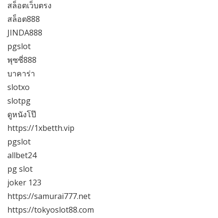
สล็อตเว็บตรง
สล็อต888
JINDA888
pgslot
พุซซี่888
บาคาร่า
slotxo
slotpg
ดูหนังโป๊
https://1xbetth.vip
pgslot
allbet24
pg slot
joker 123
https://samurai777.net
https://tokyoslot88.com