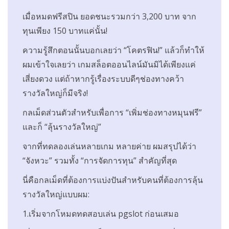
เมื่อหมดฟรีสปิน ยอดชนะรวมกว่า 3,200 บาท จาก
ทุนเพียง 150 บาทแค่นั้น!
ความรู้สึกตอนนั้นบอกเลยว่า “โคตรฟิน!” แล้วก็ทำให้
ผมเข้าใจเลยว่า เกมสล็อตออนไลน์มันมิได้เพียงแค่
เสี่ยงดวง แต่ถ้าหากรู้เรื่องระบบดีๆช่องทางคว้า
รางวัลใหญ่ก็มีจริง!
กลเม็ดส่วนตัวสำหรับเพื่อการ “เพิ่มช่องทางหมุนฟรี”
และก็ “ลุ้นรางวัลใหญ่”
จากที่ทดลองเล่นหลายเกม หลายค่าย ผมสรุปได้ว่า
“จังหวะ” รวมทั้ง “การจัดการทุน” สำคัญที่สุด
นี่คือกลเม็ดที่ต้องการแบ่งปันสำหรับคนที่ต้องการลุ้น
รางวัลใหญ่แบบผม:
1.เริ่มจากโหมดทดสอบเล่น pgslot ก่อนเสมอ