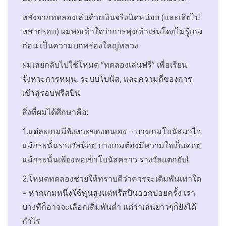
หลังจากทดลองเล่นด้วยเงินจริงนิดหน่อย (และเสียไป
หลายรอบ) ผมพอเข้าใจว่าการพุ่งเข้าเล่นโดยไม่รู้เกม
ก่อน เป็นความบกพร่องใหญ่หลวง
ผมเลยกลับไปใช้โหมด “ทดลองเล่นฟรี” เพื่อเรียน
จังหวะการหมุน, ระบบโบนัส, และความถี่ของการ
เข้าสู่รอบฟรีสปิน
สิ่งที่ผมได้ศึกษาคือ:
1.แต่ละเกมมีจังหวะของตนเอง – บางเกมโบนัสมาไว
แม้กระนั้นรางวัลน้อย บางเกมต้องมีความใจเย็นคอย
แม้กระนั้นเพียงพอเข้าโบนัสคราว รางวัลแตกยับ!
2.โหมดทดลองช่วยให้ทราบดีว่าควรจะเดิมพันเท่าใด
– หากเกมหนึ่งใช้ทุนสูงแต่ฟรีสปินออกบ่อยครั้ง เรา
บางทีก็อาจจะเลือกเดิมพันต่ำ แต่ว่าเล่นยาวๆก็ยังได้
กำไร