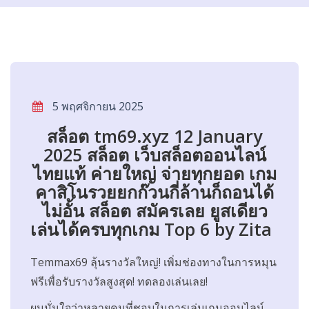
5 พฤศจิกายน 2025
สล็อต tm69.xyz 12 January
2025 สล็อต เว็บสล็อตออนไลน์
ไทยแท้ ค่ายใหญ่ จ่ายทุกยอด เกม
คาสิโนรวยยกก๊วนกี่ล้านก็ถอนได้
ไม่อั้น สล็อต สมัครเลย ยูสเดียว
เล่นได้ครบทุกเกม Top 6 by Zita
Temmax69 ลุ้นรางวัลใหญ่! เพิ่มช่องทางในการหมุน
ฟรีเพื่อรับรางวัลสูงสุด! ทดลองเล่นเลย!
ผมมั่นใจว่าหลายคนที่ชอบในการเล่นเกมออนไลน์