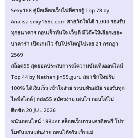
Sexy168 คู่มือเลือกเว็บไพ่ที่ควรรู้ Top 78 by
Analisa sexy168c.com สายวัดใจได้ 1,000 รองรับ
ทุกธนาคาร ถอนเร็วทันใจ เว็บดี มีโต๊ะให้เลือกเยอะ
บาคาร่า เปิดเกมไว รับโปรใหญ่ไปเลย 21 กรกฎา
2569
สล็อต55 สุดยอดประสบการณ์ความบันเทิงออนไลน์
Top 44 by Nathan jin55.guru สมาชิกใหม่รับ
100% ได้เงินเร็ว เข้าใจง่าย ระบบทันสมัย รองรับทุก
ไลฟ์สไตล์ jinda55 สมัครง่าย เล่นไว ถอนได้ไม่
ติดขัด 20 JUL 2026
พนันออนไลน์ 188bet สล็อตเว็บตรง เครดิตฟรี โปร
โมชั่นแรง เล่นง่าย ถอนได้จริง เว็บแม่