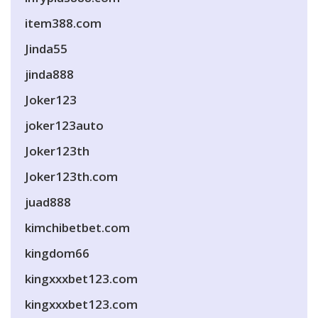
item388.com
Jinda55
jinda888
Joker123
joker123auto
Joker123th
Joker123th.com
juad888
kimchibetbet.com
kingdom66
kingxxxbet123.com
kingxxxbet123.com