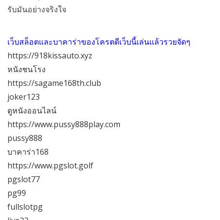
รับมันอย่างจริงใจ
เว็บสล็อตและบาคาร่าของโครตดีเว็บนี้เล่นแล้วรวยจัดๆ
https://918kissauto.xyz
หนังชนโรง
https://sagame168th.club
joker123
ดูหนังออนไลน์
https://www.pussy888play.com
pussy888
บาคาร่า168
https://www.pgslot.golf
pgslot77
pg99
fullslotpg