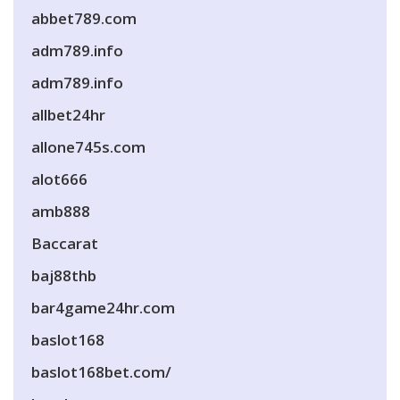
abbet789.com
adm789.info
adm789.info
allbet24hr
allone745s.com
alot666
amb888
Baccarat
baj88thb
bar4game24hr.com
baslot168
baslot168bet.com/