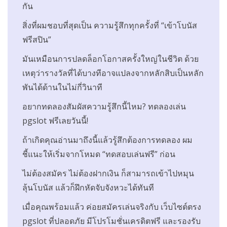
กัน
สิ่งที่ผมชอบที่สุดเป็น ความรู้สึกทุกครั้งที่ “เข้าโบนัส
ฟรีสปิน”
มันเหมือนการปลดล็อกโอกาสครั้งใหญ่ในชีวิต ด้วย
เหตุว่ารางวัลที่ได้บางทีอาจแปลงจากหลักสิบเป็นหลัก
พันได้ด้านในไม่กี่วินาที
อยากทดลองสัมผัสความรู้สึกนี้ไหม? ทดลองเล่น
pgslot ฟรีเลยวันนี้!
ถ้าเกิดคุณอ่านมาถึงนี้แล้วรู้สึกต้องการทดลอง ผม
ชี้แนะให้เริ่มจากโหมด “ทดสอบเล่นฟรี” ก่อน
ไม่ต้องสมัคร ไม่ต้องฝากเงิน ก็สามารถเข้าไปหมุน
ลุ้นโบนัส แล้วก็ฝึกหัดจับจังหวะได้ทันที
เมื่อคุณพร้อมแล้ว ค่อยสมัครเล่นจริงกับ เว็บไซต์ตรง
pgslot ที่ปลอดภัย มีโปรโมชั่นเครดิตฟรี และรองรับ