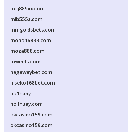
mfj889xx.com
mib555s.com
mmgoldsbets.com
mono16888.com
moza888.com
mwin9s.com
nagawaybet.com
niseko168bet.com
no1huay
no1huay.com
okcasino159.com
okcasino159.com