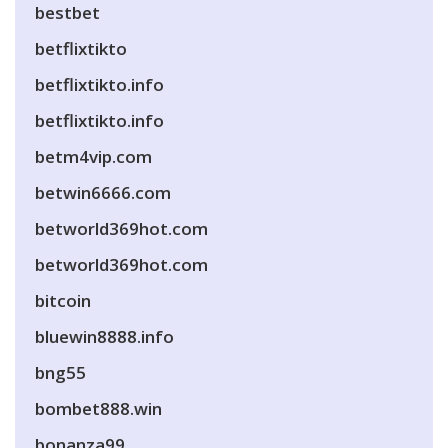
bestbet
betflixtikto
betflixtikto.info
betflixtikto.info
betm4vip.com
betwin6666.com
betworld369hot.com
betworld369hot.com
bitcoin
bluewin8888.info
bng55
bombet888.win
bonanza99