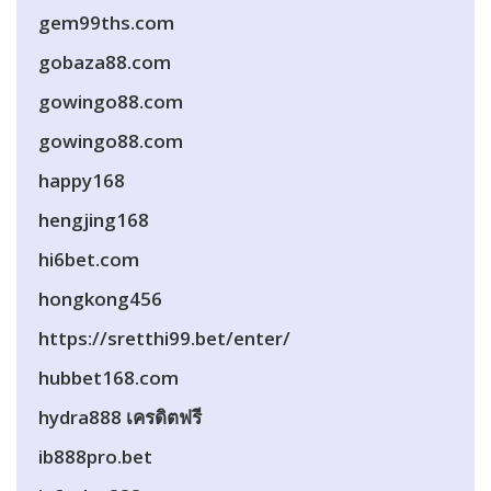
gem99ths.com
gobaza88.com
gowingo88.com
gowingo88.com
happy168
hengjing168
hi6bet.com
hongkong456
https://sretthi99.bet/enter/
hubbet168.com
hydra888 เครดิตฟรี
ib888pro.bet