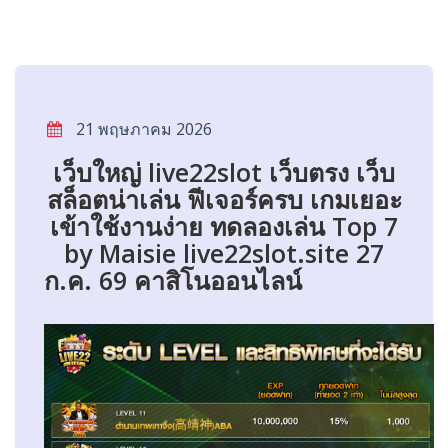
21 พฤษภาคม 2026
เว็บใหญ่ live22slot เว็บตรง เว็บ
สล็อตน่าเล่น ฟีเจอร์ครบ เกมเยอะ
เข้าใช้งานง่าย ทดลองเล่น Top 7
by Maisie live22slot.site 27
ก.ค. 69 คาสิโนออนไลน์