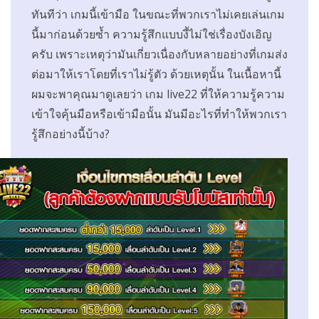
ทันทีว่า เกมนี้เข้ามือ ในขณะที่พวกเราไม่เคยเล่นเกม
นี้มาก่อนด้วยซ้ำ ความรู้สึกแบบงี้ไม่ใช่เรื่องบังเอิญ
ครับ เพราะเหตุว่ามันเกี่ยวเนื่องกับหลายอย่างที่เกมส่ง
ต่อมาให้เราโดยที่เราไม่รู้ตัว ด้วยเหตุนั้น ในเนื้อหานี้
ผมจะพาคุณมาดูเลยว่า เกม live22 ที่ให้ความรู้ความ
เข้าใจคุ้นมือหรือเข้ามือนั้น มันมีอะไรที่ทำให้พวกเรา
รู้สึกอย่างนี้บ้าง?