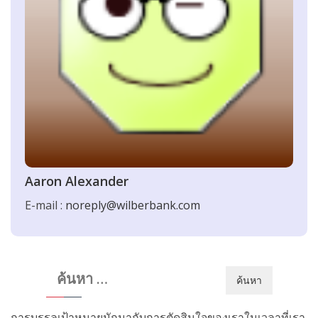
Aaron Alexander
E-mail :
noreply@wilberbank.com
ค้นหา
สำหรับ:
การบรรลุเป้าหมายมักมากับการตัดสินใจของเราในเวลาที่เรา