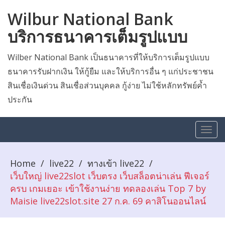
Wilbur National Bank
บริการธนาคารเต็มรูปแบบ
Wilber National Bank เป็นธนาคารที่ให้บริการเต็มรูปแบบ
ธนาคารรับฝากเงิน ให้กู้ยืม และให้บริการอื่น ๆ แก่ประชาชน
สินเชื่อเงินด่วน สินเชื่อส่วนบุคคล กู้ง่าย ไม่ใช้หลักทรัพย์ค้ำ
ประกัน
Home
/
live22
/
ทางเข้า live22
/
เว็บใหญ่ live22slot เว็บตรง เว็บสล็อตน่าเล่น ฟีเจอร์
ครบ เกมเยอะ เข้าใช้งานง่าย ทดลองเล่น Top 7 by
Maisie live22slot.site 27 ก.ค. 69 คาสิโนออนไลน์