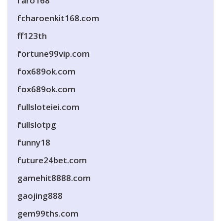
faro168
fcharoenkit168.com
ff123th
fortune99vip.com
fox689ok.com
fox689ok.com
fullsloteiei.com
fullslotpg
funny18
future24bet.com
gamehit8888.com
gaojing888
gem99ths.com