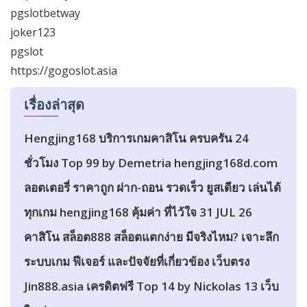
pgslotbetway
joker123
pgslot
https://gogoslot.asia
เรื่องล่าสุด
Hengjing168 บริการเกมคาสิโน ครบครัน 24
ชั่วโมง Top 99 by Demetria hengjing168d.com
ลอตเตอรี่ ราคาถูก ฝาก-ถอน รวดเร็ว ยูสเดียว เล่นได้
ทุกเกม hengjing168 คุ้มค่า ที่ไว้ใจ 31 JUL 26
คาสิโน สล็อต888 สล็อตแตกง่าย มีจริงไหม? เจาะลึก
ระบบเกม ฟีเจอร์ และปัจจัยที่เกี่ยวข้อง เว็บตรง
Jin888.asia เครดิตฟรี Top 14 by Nickolas 13 เว็บ