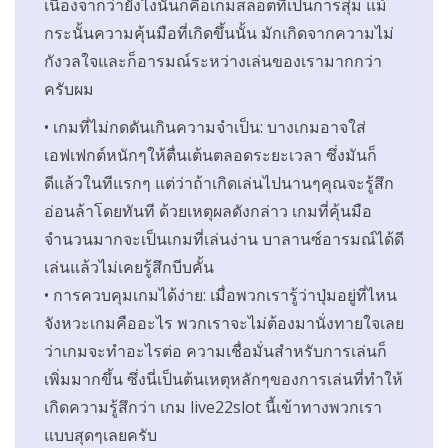
เนื่องจากว่ายังไงนั่นก็คือเกมสล็อตที่เป็นการสุ่ม แม้
กระนั้นความคุ้นมือที่เกิดขึ้นนั้น มักเกิดจากความไม่
กังวลใจและก็อารมณ์ระหว่างเล่นของเรามากกว่า
ครับผม
• เกมที่ไม่กดดันเกินความจำเป็น: บางเกมอาจใส่
เอฟเฟกต์หนักๆให้ตื่นเต้นตลอดระยะเวลา ซึ่งมันก็
ดีแล้วในทีแรกๆ แต่ว่าถ้าเกิดเล่นไปนานๆคุณจะรู้สึก
อ่อนล้าโดยทันที ด้วยเหตุผลดังกล่าว เกมที่คุ้นมือ
จำนวนมากจะเป็นเกมที่เล่นง่าน บาลานซ์อารมณ์ได้ดี
เล่นแล้วไม่เคยรู้สึกบีบคั้น
• การควบคุมเกมได้ง่าย: เมื่อพวกเรารู้ว่าปุ่มอยู่ที่ไหน
จังหวะเกมคืออะไร พวกเราจะไม่ต้องมานั่งทายใจเลย
ว่าเกมจะทำอะไรต่อ ความเชื่อมั่นสำหรับการเล่นก็
เพิ่มมากขึ้น ซึ่งนี่เป็นต้นเหตุหลักๆของการเล่นที่ทำให้
เกิดความรู้สึกว่า เกม live22slot นี้เข้าทางพวกเรา
แบบสุดๆเลยครับ