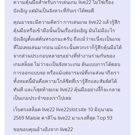
ความคุ้นมือสำหรับการเล่นเกม live22 ไม่ใช่เรื่อง
บังเอิญ แต่มันเป็นจังหวะที่กับเราได้พอดี
คุณอาจจะมีความคิดว่า การเล่นเกม live22 แล้วรู้สึก
คุ้นมือหรือเข้ามือนั้นเป็นเรื่องบังเอิญ มันไม่มีอะไร
บังเอิญตั้งแต่ต้นหรอกนะครับ ถึงแม้ว่าจะนี่จะเป็นเกม
ที่ไม่เคยเล่นมาก่อน แม้กระนั้นพวกเราก็รู้สึกคุ้นมือได้
จากส่วนประกอบหลายๆอย่างที่ทำงานร่วมกันของ
เกมสล็อต ไม่ว่าจะเป็นจังหวะเกม ต้นแบบการโต้ตอบ
การออกแบบจอ หรือแม้แต่อารมณ์ที่เกมส่งมาถึงเรา
ทั้งหมดนี้มันคือความใกล้ชิดที่เรารู้สึกและสัมผัสได้
ทันที และก็สุดท้ายเกม live22 คุ้นมืออย่างงี้ก็จะกลาย
เป็นเกมประจำของเราไปเลย
เว็บตรงสล็อต live22 live22slot.site 10 มิถุนายน
2569 Maisie คาสิโน live22 มาแรงที่สุด Top 93
ขอขอบคุณอ้างอิงจาก
live22