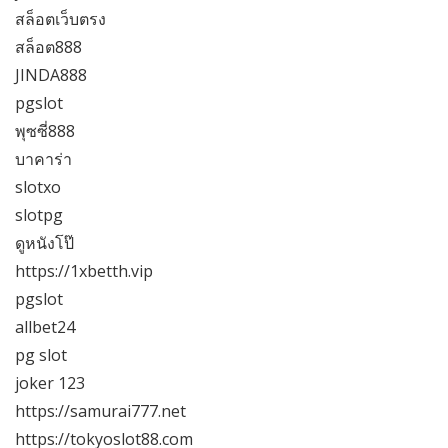
สล็อตเว็บตรง
สล็อต888
JINDA888
pgslot
พุซซี่888
บาคาร่า
slotxo
slotpg
ดูหนังโป๊
https://1xbetth.vip
pgslot
allbet24
pg slot
joker 123
https://samurai777.net
https://tokyoslot88.com