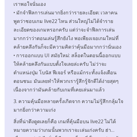
เราพอใจนั่นเอง
• มักจำฟีลการเล่นมากยิ่งกว่ารายละเอียด: เวลาคน
พูดว่าชอบเกม live22 ไหน ส่วนใหญ่ไม่ได้จำราย
ละเอียดของเกมหรอกครับ แต่ว่าจะจำฟีลการเล่น
มากกว่าว่าตอนเล่นรู้สึกยังไง พอเพียงเจอเกมใหม่ที่
คล้ายคลึงกันก็จะมีความคิดว่าคุ้นมือมากกว่านั่นเอง
• การออกแบบ UI สมัยใหม่: สล็อตในตอนนี้ออกแบบ
ให้คล้ายคลึงกันแบบตั้งใจเลยล่ะครับ ไม่ว่าจะ
ตำแหน่งปุ่ม โบนัส ฟีเจอร์ หรือแม้กระทั้งแจ้งเตือน
ตอนชนะ มันเลยทำให้พวกเรารู้สึกรู้จักดีได้ง่ายสุดๆ
เนื่องจากว่ามันคล้ายกับเกมที่เคยเล่นมาแล้ว
3. ความคุ้นมือหลายครั้งเกิดจาก ความไม่รู้สึกกลุ้มใจ
มากยิ่งกว่าความเก่ง
สิ่งที่น่าดึงดูดเลยก็คือ เกมที่คุ้นมือบน live22 ไม่ได้
หมายความว่าเกมนั้นพวกเราจะเล่นเก่งครับ ฮ่า…