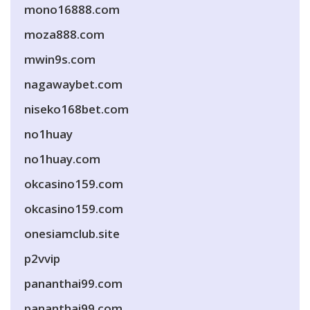
mono16888.com
moza888.com
mwin9s.com
nagawaybet.com
niseko168bet.com
no1huay
no1huay.com
okcasino159.com
okcasino159.com
onesiamclub.site
p2vvip
pananthai99.com
pananthai99.com