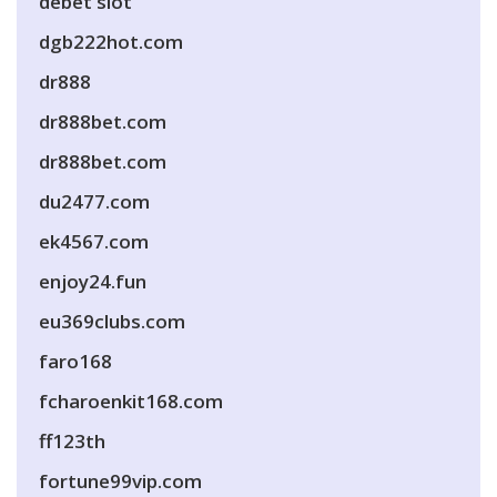
debet slot
dgb222hot.com
dr888
dr888bet.com
dr888bet.com
du2477.com
ek4567.com
enjoy24.fun
eu369clubs.com
faro168
fcharoenkit168.com
ff123th
fortune99vip.com