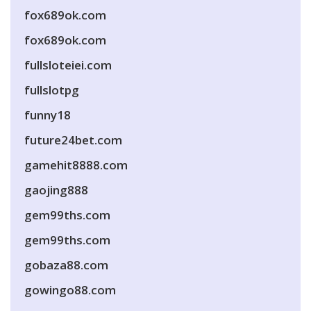
fox689ok.com
fox689ok.com
fullsloteiei.com
fullslotpg
funny18
future24bet.com
gamehit8888.com
gaojing888
gem99ths.com
gem99ths.com
gobaza88.com
gowingo88.com