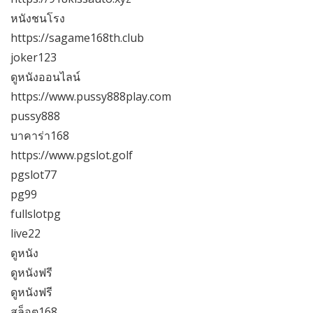
หนังชนโรง
https://sagame168th.club
joker123
ดูหนังออนไลน์
https://www.pussy888play.com
pussy888
บาคาร่า168
https://www.pgslot.golf
pgslot77
pg99
fullslotpg
live22
ดูหนัง
ดูหนังฟรี
ดูหนังฟรี
สล็อต168