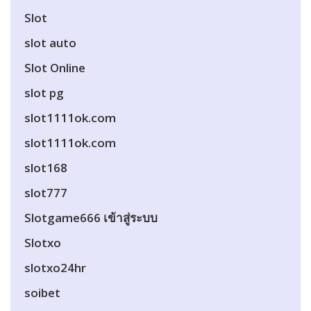
Slot
slot auto
Slot Online
slot pg
slot1111ok.com
slot1111ok.com
slot168
slot777
Slotgame666 เข้าสู่ระบบ
Slotxo
slotxo24hr
soibet