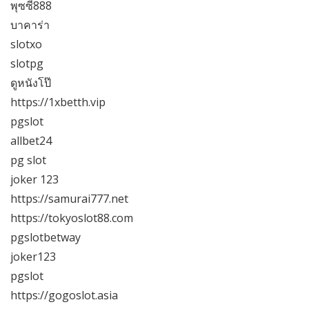
พุซซี่888
บาคาร่า
slotxo
slotpg
ดูหนังโป๊
https://1xbetth.vip
pgslot
allbet24
pg slot
joker 123
https://samurai777.net
https://tokyoslot88.com
pgslotbetway
joker123
pgslot
https://gogoslot.asia