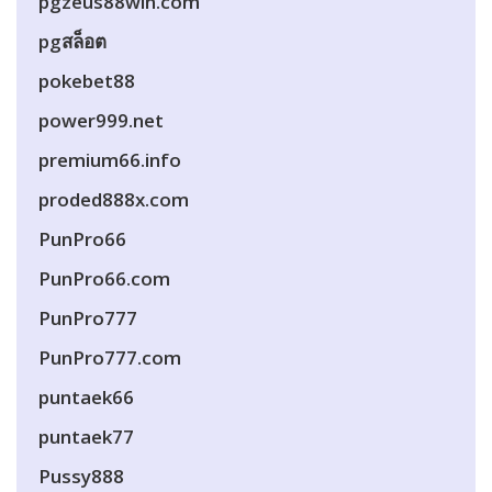
pgzeus88win.com
pgสล็อต
pokebet88
power999.net
premium66.info
proded888x.com
PunPro66
PunPro66.com
PunPro777
PunPro777.com
puntaek66
puntaek77
Pussy888