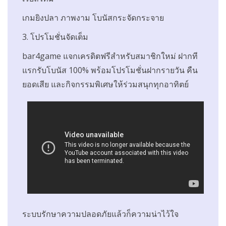
เกมยิงปลา ภาพงาม โบนัสกระจัดกระจาย
3. โปรโมชั่นจัดเต็ม
bar4game แจกเครดิตฟรีสำหรับสมาชิกใหม่ ฝากที
แรกรับโบนัส 100% พร้อมโปรโมชั่นฝากรายวัน คืน
ยอดเสีย และกิจกรรมพิเศษให้ร่วมสนุกทุกอาทิตย์
ระบบรักษาความปลอดภัยแล้วก็ความน่าไว้ใจ