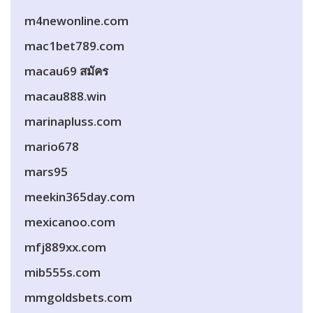
m4newonline.com
mac1bet789.com
macau69 สมัคร
macau888.win
marinapluss.com
mario678
mars95
meekin365day.com
mexicanoo.com
mfj889xx.com
mib555s.com
mmgoldsbets.com