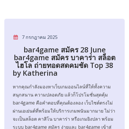
7 กรกฎาคม 2025
bar4game สมัคร 28 June
bar4game สมัคร บาคาร่า สล็อต
ไฮโล ถ่ายทอดสดคมชัด Top 38
by Katherina
หากคุณกำลังมองหาเว็บเกมออนไลน์ที่ให้ทั้งความ
สนุกสนาน ความปลอดภัย แล้วก็โปรโมชั่นสุดคุ้ม
bar4game คือคำตอบที่คุณต้องลอง เว็บไซต์ตรงไม่
ผ่านเอเย่นต์ที่พร้อมให้บริการเกมพนันมากมาย ไม่ว่า
จะเป็นสล็อต คาสิโน บาคาร่า หรือเกมยิงปลา พร้อม
ระบบ bar4game สมัคร ง่ายและ bar4game เข้าสู่