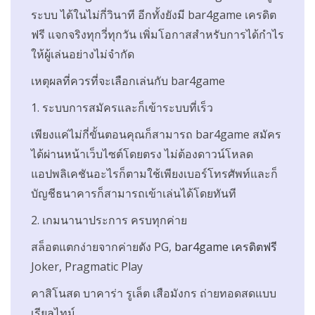
ระบบ ได้ในไม่กี่วินาที อีกทั้งยังมี bar4game เครดิต
ฟรี แจกจริงทุกวี่ทุกวัน เพิ่มโอกาสสำหรับการได้กำไร
ให้ผู้เล่นอย่างไม่จำกัด
เหตุผลที่ควรที่จะเลือกเล่นกับ bar4game
1. ระบบการสมัครและก็เข้าระบบที่เร็ว
เพียงแค่ไม่กี่ขั้นตอนคุณก็สามารถ bar4game สมัคร
ได้ผ่านหน้าเว็บไซต์โดยตรง ไม่ต้องดาวน์โหลด
แอปพลิเคชันอะไรก็ตามใช้เพียงเบอร์โทรศัพท์และก็
บัญชีธนาคารก็สามารถเข้าเล่นได้โดยทันที
2. เกมนานาประการ ครบทุกค่าย
สล็อตแตกง่ายจากค่ายดัง PG,
bar4game เครดิตฟรี
Joker, Pragmatic Play
คาสิโนสด บาคาร่า รูเล็ต เสือมังกร ถ่ายทอดสดแบบ
เรียลไทม์