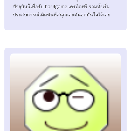
ปัจจุบันนี้เพื่อรับ bar4game เครดิตฟรี รวมทั้งเริ่ม
ประสบการณ์เดิมพันที่สนุกและมั่นอกมั่นใจได้เลย