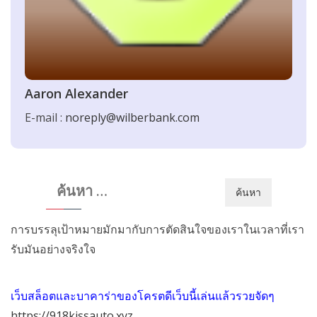
Aaron Alexander
E-mail :
noreply@wilberbank.com
ค้นหา
สำหรับ:
การบรรลุเป้าหมายมักมากับการตัดสินใจของเราในเวลาที่เรา
รับมันอย่างจริงใจ
เว็บสล็อตและบาคาร่าของโครตดีเว็บนี้เล่นแล้วรวยจัดๆ
https://918kissauto.xyz