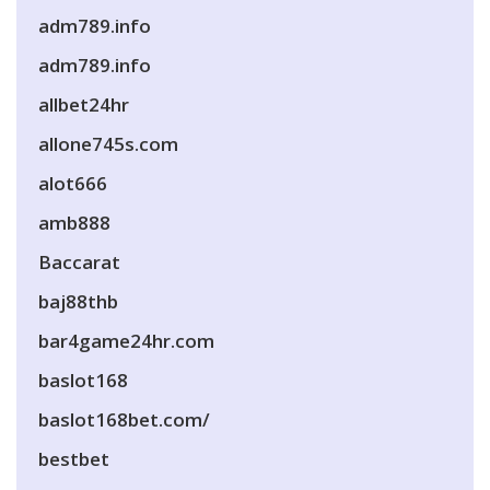
adm789.info
adm789.info
allbet24hr
allone745s.com
alot666
amb888
Baccarat
baj88thb
bar4game24hr.com
baslot168
baslot168bet.com/
bestbet