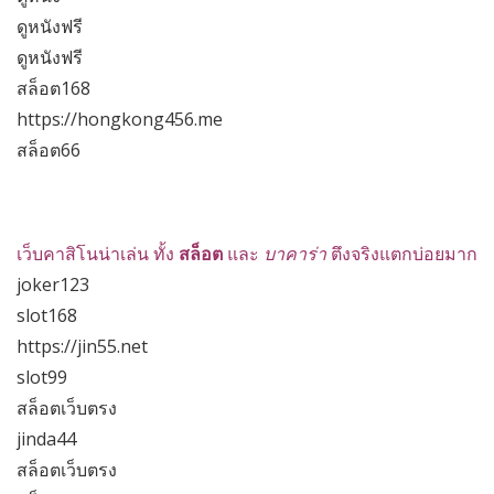
ดูหนังฟรี
ดูหนังฟรี
สล็อต168
https://hongkong456.me
สล็อต66
เว็บคาสิโนน่าเล่น ทั้ง
สล็อต
และ
บาคาร่า
ตึงจริงแตกบ่อยมาก
joker123
slot168
https://jin55.net
slot99
สล็อตเว็บตรง
jinda44
สล็อตเว็บตรง