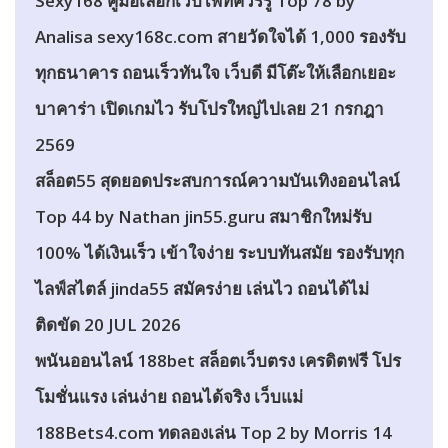
Sexy168 คู่มือเลือกเว็บไพ่ที่ควรรู้ Top 78 by
Analisa sexy168c.com สายวัดใจได้ 1,000 รองรับ
ทุกธนาคาร ถอนเร็วทันใจ เว็บดี มีโต๊ะให้เลือกเยอะ
บาคาร่า เปิดเกมไว รับโปรใหญ่ไปเลย 21 กรกฎา
2569
สล็อต55 สุดยอดประสบการณ์ความบันเทิงออนไลน์
Top 44 by Nathan jin55.guru สมาชิกใหม่รับ
100% ได้เงินเร็ว เข้าใจง่าย ระบบทันสมัย รองรับทุก
ไลฟ์สไตล์ jinda55 สมัครง่าย เล่นไว ถอนได้ไม่
ติดขัด 20 JUL 2026
พนันออนไลน์ 188bet สล็อตเว็บตรง เครดิตฟรี โปร
โมชั่นแรง เล่นง่าย ถอนได้จริง เว็บแม่
188Bets4.com ทดลองเล่น Top 2 by Morris 14