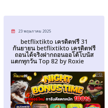
23 พฤษภาคม 2025
betflixtikto เครดิตฟรี 31
กันยายน betflixtikto เครดิตฟรี
ถอนได้จริงฝากถอนออโต้โบนัส
แตกทุกวัน Top 82 by Roxie