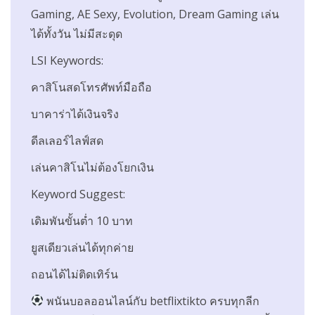
Gaming, AE Sexy, Evolution, Dream Gaming เล่น
ได้ทั้งวัน ไม่มีสะดุด
LSI Keywords:
คาสิโนสดโทรศัพท์มือถือ
บาคาร่าได้เงินจริง
ดีลเลอร์ไลฟ์สด
เล่นคาสิโนไม่ต้องโยกเงิน
Keyword Suggest:
เดิมพันขั้นต่ำ 10 บาท
ยูสเดียวเล่นได้ทุกค่าย
ถอนได้ไม่ติดเทิร์น
พนันบอลออนไลน์กับ betflixtikto ครบทุกลีก