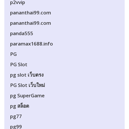
p2vvip
pananthai99.com
pananthai99.com
panda555
paramax1688.info
PG
PG Slot
pg slot เว็บตรง
PG Slot เว็บใหม่
pg SuperGame
pg สล็อต
pg77
pg99