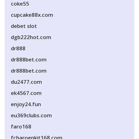
coke55
cupcake88x.com
debet slot
dgb222hot.com
dr888
dr888bet.com
dr888bet.com
du2477.com
ek4567.com
enjoy24.fun
eu369clubs.com
faro168
fcharoenkit168.com