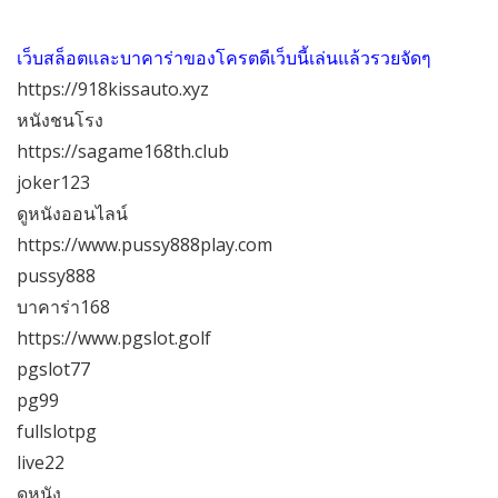
เว็บสล็อตและบาคาร่าของโครตดีเว็บนี้เล่นแล้วรวยจัดๆ
https://918kissauto.xyz
หนังชนโรง
https://sagame168th.club
joker123
ดูหนังออนไลน์
https://www.pussy888play.com
pussy888
บาคาร่า168
https://www.pgslot.golf
pgslot77
pg99
fullslotpg
live22
ดูหนัง