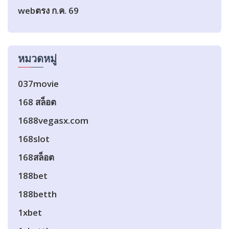
webตรง ก.ค. 69
หมวดหมู่
037movie
168 สล็อต
1688vegasx.com
168slot
168สล็อต
188bet
188betth
1xbet