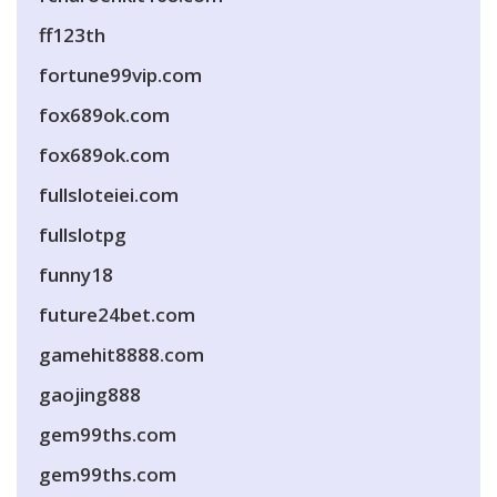
ff123th
fortune99vip.com
fox689ok.com
fox689ok.com
fullsloteiei.com
fullslotpg
funny18
future24bet.com
gamehit8888.com
gaojing888
gem99ths.com
gem99ths.com