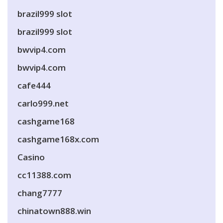
brazil999 slot
brazil999 slot
bwvip4.com
bwvip4.com
cafe444
carlo999.net
cashgame168
cashgame168x.com
Casino
cc11388.com
chang7777
chinatown888.win