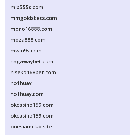
mib555s.com
mmgoldsbets.com
mono16888.com
moza888.com
mwin9s.com
nagawaybet.com
niseko168bet.com
no1huay
no1huay.com
okcasino159.com
okcasino159.com
onesiamclub.site