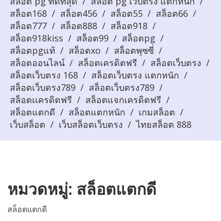
สล็อต pg ที่ดีที่สุด
/
สล็อต pg เว็บตรง แตกหนัก
/
สล็อต168
/
สล็อต456
/
สล็อต55
/
สล็อต66
/
สล็อต777
/
สล็อต888
/
สล็อต918
/
สล็อต918kiss
/
สล็อต99
/
สล็อตpg
/
สล็อตpgแท้
/
สล็อตxo
/
สล็อตพุซซี่
/
สล็อตออนไลน์
/
สล็อตเครดิตฟรี
/
สล็อตเว็บตรง
/
สล็อตเว็บตรง 168
/
สล็อตเว็บตรง แตกหนัก
/
สล็อตเว็บตรง789
/
สล็อตเว็บตรง789
/
สล็อตเเครดิตฟรี
/
สล็อตแจกเครดิตฟรี
/
สล็อตแตกดี
/
สล็อตแตกหนัก
/
เกมสล็อต
/
เว็บสล็อต
/
เว็บสล็อตเว็บตรง
/
ไทยสล็อต 888
หมวดหมู่:
สล็อตแตกดี
สล็อตแตกดี