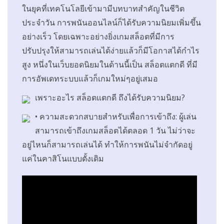
ในยุคที่เทคโนโลยีเข้ามามีบทบาทสำคัญในชีวิต
ประจำวัน การพนันออนไลน์ก็ได้รับความนิยมเพิ่มขึ้น
อย่างเร็ว โดยเฉพาะอย่างยิ่งเกมสล็อตที่มีการ
ปรับปรุงให้สามารถเล่นได้ง่ายแล้วก็มีโอกาสได้กำไร
สูง หนึ่งในเว็บยอดนิยมในด้านนี้เป็น สล็อตแตกดี ที่มี
การอัพเดทระบบแล้วก็เกมใหม่ๆอยู่เสมอ
เพราะอะไร สล็อตแตกดี ถึงได้รับความนิยม?
• ความสะดวกสบายสำหรับเพื่อการเข้าถึง: ผู้เล่น
สามารถเข้าถึงเกมสล็อตได้ตลอด 1 วัน ไม่ว่าจะ
อยู่ไหนก็สามารถเล่นได้ ทำให้การพนันไม่จำกัดอยู่
แค่ในคาสิโนแบบดั้งเดิม