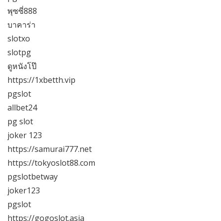
พุซซี่888
บาคาร่า
slotxo
slotpg
ดูหนังโป๊
https://1xbetth.vip
pgslot
allbet24
pg slot
joker 123
https://samurai777.net
https://tokyoslot88.com
pgslotbetway
joker123
pgslot
https://gogoslot.asia