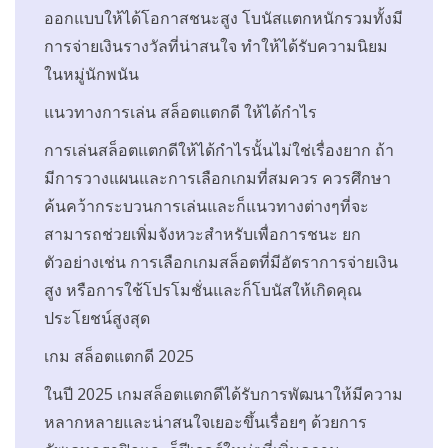
ออกแบบให้ได้โอกาสชนะสูง โบนัสแตกหนักรวมทั้งมี
การจ่ายเงินรางวัลที่น่าสนใจ ทำให้ได้รับความนิยม
ในหมู่นักพนัน
แนวทางการเล่น สล็อตแตกดี ให้ได้กำไร
การเล่นสล็อตแตกดีให้ได้กำไรนั้นไม่ใช่เรื่องยาก ถ้า
มีการวางแผนและการเลือกเกมที่สมควร ควรศึกษา
ค้นคว้ากระบวนการเล่นและก็แนวทางต่างๆที่จะ
สามารถช่วยเพิ่มจังหวะสำหรับเพื่อการชนะ ยก
ตัวอย่างเช่น การเลือกเกมสล็อตที่มีอัตราการจ่ายเงิน
สูง หรือการใช้โปรโมชั่นและก็โบนัสให้เกิดคุณ
ประโยชน์สูงสุด
เกม สล็อตแตกดี 2025
ในปี 2025 เกมสล็อตแตกดีได้รับการพัฒนาให้มีความ
หลากหลายและน่าสนใจเยอะขึ้นเรื่อยๆ ด้วยการ