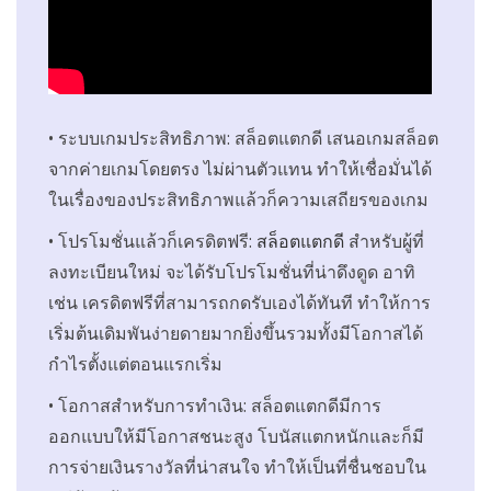
• ระบบเกมประสิทธิภาพ: สล็อตแตกดี เสนอเกมสล็อต
จากค่ายเกมโดยตรง ไม่ผ่านตัวแทน ทำให้เชื่อมั่นได้
ในเรื่องของประสิทธิภาพแล้วก็ความเสถียรของเกม
• โปรโมชั่นแล้วก็เครดิตฟรี:
สล็อตแตกดี
สำหรับผู้ที่
ลงทะเบียนใหม่ จะได้รับโปรโมชั่นที่น่าดึงดูด อาทิ
เช่น เครดิตฟรีที่สามารถกดรับเองได้ทันที ทำให้การ
เริ่มต้นเดิมพันง่ายดายมากยิ่งขึ้นรวมทั้งมีโอกาสได้
กำไรตั้งแต่ตอนแรกเริ่ม
• โอกาสสำหรับการทำเงิน: สล็อตแตกดีมีการ
ออกแบบให้มีโอกาสชนะสูง โบนัสแตกหนักและก็มี
การจ่ายเงินรางวัลที่น่าสนใจ ทำให้เป็นที่ชื่นชอบใน