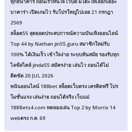
ทุกธนาคาร ถอนเร็วทันใจ เว็บดี มีโต๊ะให้เลือกเยอะ
บาคาร่า เปิดเกมไว รับโปรใหญ่ไปเลย 21 กรกฎา
2569
สล็อต55 สุดยอดประสบการณ์ความบันเทิงออนไลน์
Top 44 by Nathan jin55.guru สมาชิกใหม่รับ
100% ได้เงินเร็ว เข้าใจง่าย ระบบทันสมัย รองรับทุก
ไลฟ์สไตล์ jinda55 สมัครง่าย เล่นไว ถอนได้ไม่
ติดขัด 20 JUL 2026
พนันออนไลน์ 188bet สล็อตเว็บตรง เครดิตฟรี โปร
โมชั่นแรง เล่นง่าย ถอนได้จริง เว็บแม่
188Bets4.com ทดลองเล่น Top 2 by Morris 14
webตรง ก.ค. 69