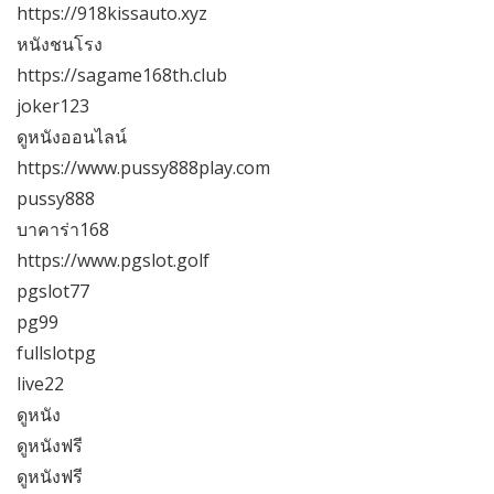
https://918kissauto.xyz
หนังชนโรง
https://sagame168th.club
joker123
ดูหนังออนไลน์
https://www.pussy888play.com
pussy888
บาคาร่า168
https://www.pgslot.golf
pgslot77
pg99
fullslotpg
live22
ดูหนัง
ดูหนังฟรี
ดูหนังฟรี