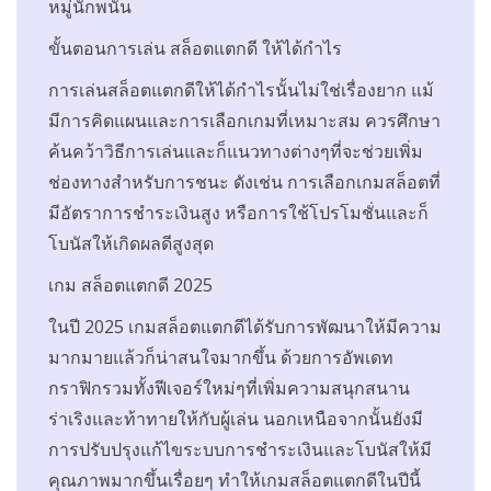
หมู่นักพนัน
ขั้นตอนการเล่น สล็อตแตกดี ให้ได้กำไร
การเล่นสล็อตแตกดีให้ได้กำไรนั้นไม่ใช่เรื่องยาก แม้
มีการคิดแผนและการเลือกเกมที่เหมาะสม ควรศึกษา
ค้นคว้าวิธีการเล่นและก็แนวทางต่างๆที่จะช่วยเพิ่ม
ช่องทางสำหรับการชนะ ดังเช่น การเลือกเกมสล็อตที่
มีอัตราการชำระเงินสูง หรือการใช้โปรโมชั่นและก็
โบนัสให้เกิดผลดีสูงสุด
เกม สล็อตแตกดี 2025
ในปี 2025 เกมสล็อตแตกดีได้รับการพัฒนาให้มีความ
มากมายแล้วก็น่าสนใจมากขึ้น ด้วยการอัพเดท
กราฟิกรวมทั้งฟีเจอร์ใหม่ๆที่เพิ่มความสนุกสนาน
ร่าเริงและท้าทายให้กับผู้เล่น นอกเหนือจากนั้นยังมี
การปรับปรุงแก้ไขระบบการชำระเงินและโบนัสให้มี
คุณภาพมากขึ้นเรื่อยๆ ทำให้เกมสล็อตแตกดีในปีนี้