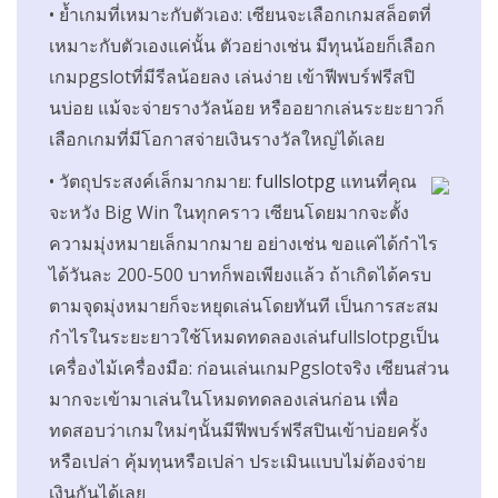
• ย้ำเกมที่เหมาะกับตัวเอง: เซียนจะเลือกเกมสล็อตที่
เหมาะกับตัวเองแค่นั้น ตัวอย่างเช่น มีทุนน้อยก็เลือก
เกมpgslotที่มีรีลน้อยลง เล่นง่าย เข้าฟีพบร์ฟรีสปิ
นบ่อย แม้จะจ่ายรางวัลน้อย หรืออยากเล่นระยะยาวก็
เลือกเกมที่มีโอกาสจ่ายเงินรางวัลใหญ่ได้เลย
• วัตถุประสงค์เล็กมากมาย:
fullslotpg
แทนที่คุณ
จะหวัง Big Win ในทุกคราว เซียนโดยมากจะตั้ง
ความมุ่งหมายเล็กมากมาย อย่างเช่น ขอแค่ได้กำไร
ได้วันละ 200-500 บาทก็พอเพียงแล้ว ถ้าเกิดได้ครบ
ตามจุดมุ่งหมายก็จะหยุดเล่นโดยทันที เป็นการสะสม
กำไรในระยะยาวใช้โหมดทดลองเล่นfullslotpgเป็น
เครื่องไม้เครื่องมือ: ก่อนเล่นเกมPgslotจริง เซียนส่วน
มากจะเข้ามาเล่นในโหมดทดลองเล่นก่อน เพื่อ
ทดสอบว่าเกมใหม่ๆนั้นมีฟีพบร์ฟรีสปินเข้าบ่อยครั้ง
หรือเปล่า คุ้มทุนหรือเปล่า ประเมินแบบไม่ต้องจ่าย
เงินกันได้เลย