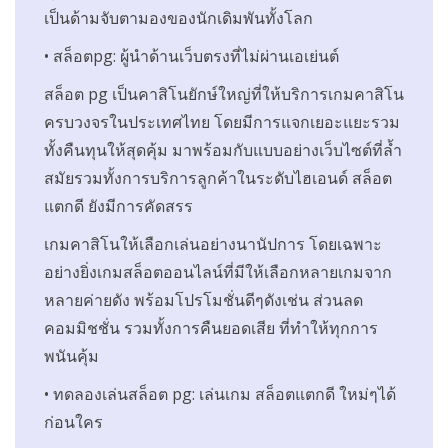
เป็นด้ามจับตามองของนักเดิมพันทั้งโลก
• สล็อตpg: ผู้นำด้านเว็บตรงที่ไม่ผ่านเอเย่นต์
สล็อต pg เป็นคาสิโนยักษ์ใหญ่ที่ให้บริการเกมคาสิโน
ครบวงจรในประเทศไทย โดยมีการแจกเยอะแยะรวม
ทั้งคืนทุนให้สุดคุ้ม มาพร้อมกับแบบอย่างเว็บไซต์ที่ล้ำ
สมัยรวมทั้งการบริการลูกค้าในระดับไฮเอนด์ สล็อต
แตกดี ยังมีการคัดสรร
เกมคาสิโนให้เลือกเล่นอย่างนานัปการ โดยเฉพาะ
อย่างยิ่งเกมสล็อตออนไลน์ที่มีให้เลือกหลายเกมจาก
หลายค่ายดัง พร้อมโปรโมชั่นดีๆดังเช่น ส่วนลด
คอมมิชชั่น รวมทั้งการคืนยอดเสีย ที่ทำให้ทุกการ
พนันคุ้ม
• ทดลองเล่นสล็อต pg: เล่นเกม สล็อตแตกดี ใหม่ๆได้
ก่อนใคร