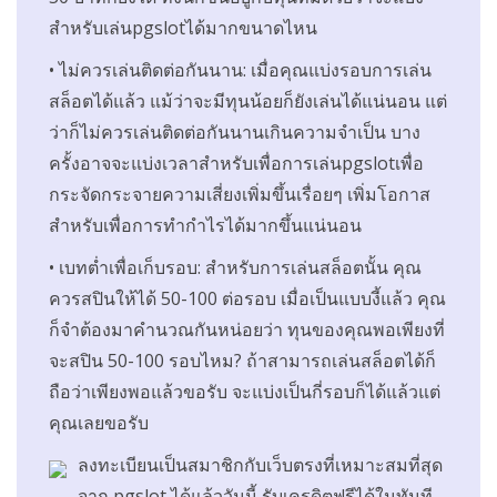
สำหรับเล่นpgslotได้มากขนาดไหน
• ไม่ควรเล่นติดต่อกันนาน: เมื่อคุณแบ่งรอบการเล่น
สล็อตได้แล้ว แม้ว่าจะมีทุนน้อยก็ยังเล่นได้แน่นอน แต่
ว่าก็ไม่ควรเล่นติดต่อกันนานเกินความจำเป็น บาง
ครั้งอาจจะแบ่งเวลาสำหรับเพื่อการเล่นpgslotเพื่อ
กระจัดกระจายความเสี่ยงเพิ่มขึ้นเรื่อยๆ เพิ่มโอกาส
สำหรับเพื่อการทำกำไรได้มากขึ้นแน่นอน
• เบทต่ำเพื่อเก็บรอบ: สำหรับการเล่นสล็อตนั้น คุณ
ควรสปินให้ได้ 50-100 ต่อรอบ เมื่อเป็นแบบงี้แล้ว คุณ
ก็จำต้องมาคำนวณกันหน่อยว่า ทุนของคุณพอเพียงที่
จะสปิน 50-100 รอบไหม? ถ้าสามารถเล่นสล็อตได้ก็
ถือว่าเพียงพอแล้วขอรับ จะแบ่งเป็นกี่รอบก็ได้แล้วแต่
คุณเลยขอรับ
ลงทะเบียนเป็นสมาชิกกับเว็บตรงที่เหมาะสมที่สุด
จาก pgslot ได้แล้ววันนี้ รับเครดิตฟรีได้ในทันที