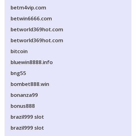
betm4vip.com
betwin6666.com
betworld369hot.com
betworld369hot.com
bitcoin
bluewin8888.info
bng55
bombet888.win
bonanza99
bonus888
brazil999 slot
brazil999 slot