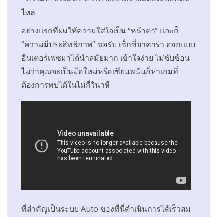
ไหล
อย่างแรกที่ผมให้ความใส่ใจเป็น “หน้าตา” และก็
“ความมีประสิทธิภาพ” ขอรับ เซ็กซี่บาคาร่า ออกแบบ
อินเตอร์เฟซมาได้นำสมัยมาก เข้าใจง่าย ไม่ซับซ้อน
ไม่ว่าคุณจะเป็นมือใหม่หรือเซียนพนันก็หาเกมที่
ต้องการพบได้ในไม่กี่วินาที
ที่สำคัญเป็นระบบ Auto ของที่นี่ดำเนินการได้เร็วสม