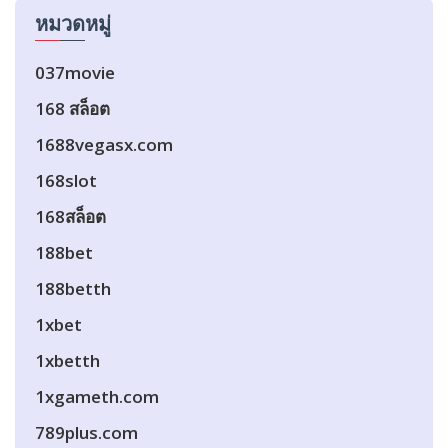
หมวดหมู่
037movie
168 สล็อต
1688vegasx.com
168slot
168สล็อต
188bet
188betth
1xbet
1xbetth
1xgameth.com
789plus.com