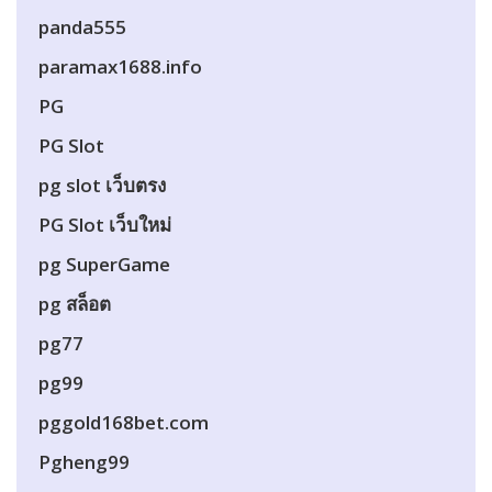
panda555
paramax1688.info
PG
PG Slot
pg slot เว็บตรง
PG Slot เว็บใหม่
pg SuperGame
pg สล็อต
pg77
pg99
pggold168bet.com
Pgheng99