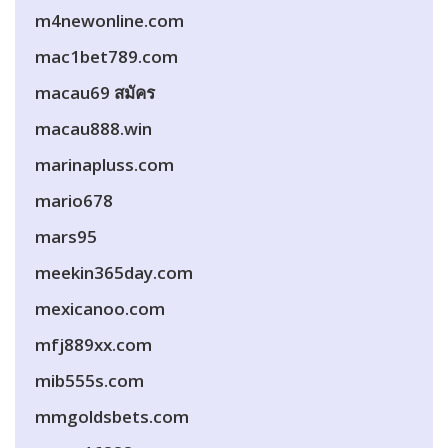
m4newonline.com
mac1bet789.com
macau69 สมัคร
macau888.win
marinapluss.com
mario678
mars95
meekin365day.com
mexicanoo.com
mfj889xx.com
mib555s.com
mmgoldsbets.com