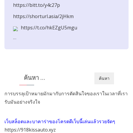
https://bitt.to/y4c27p
https://shorturl.asia/2jHkm
https://t.co/hkEZgU5mgu
…
ค้นหา
สำหรับ:
การบรรลุเป้าหมายมักมากับการตัดสินใจของเราในเวลาที่เรา
รับมันอย่างจริงใจ
เว็บสล็อตและบาคาร่าของโครตดีเว็บนี้เล่นแล้วรวยจัดๆ
https://918kissauto.xyz