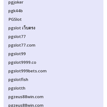
pgjoker
pgk44b
PGSlot
pgslot เว็บตรง
pgslot77
pgslot77.com
pgslot99
pgslot9999.co
pgslot999bets.com
pgslotfish
pgslotth
pgzeus88win.com
pgzeus88win.com