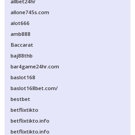
allbet24hr
allone745s.com
alot666
amb888
Baccarat
baj88thb
bar4game24hr.com
baslot168
baslot168bet.com/
bestbet
betflixtikto
betflixtikto.info
betflixtikto.info