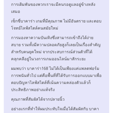
การเดิมพันของพวกเราจะมีคนรอดูแลอยู่ข้างหลัง
เสมอ
เซ็กซี่บาคาร่า เกมที่มีคุณภาพ ไม่มีอันตราย และตอบ
โจทย์ไลฟ์สไตล์คนสมัยใหม่
การมองหาความบันเทิงซึ่งสามารถเข้าถึงได้ง่าย
สบาย รวมทั้งมีความปลอดภัยสูงก็เลยเป็นเรื่องสำคัญ
สำหรับคนยุคใหม่ จากประสบการณ์ส่วนตัวที่ได้
คลุกคลีอยู่ในวงการเกมออนไลน์มาสักระยะ
ผมพบว่า บาคาร่า168 ไม่ได้เป็นเพียงแค่แพลตฟอร์ม
การพนันทั่วไป แต่คือพื้นที่ที่ได้รับการออกแบบมาเพื่อ
ตอบปัญหาไลฟ์สไตล์ที่เน้นความคล่องตัวแล้วก็
ประสิทธิภาพอย่างแท้จริง
คุณภาพที่สัมผัสได้จากปลายนิ้ว
อย่างแรกที่ทำให้ผมประทับใจเมื่อได้สัมผัสกับ บาคา