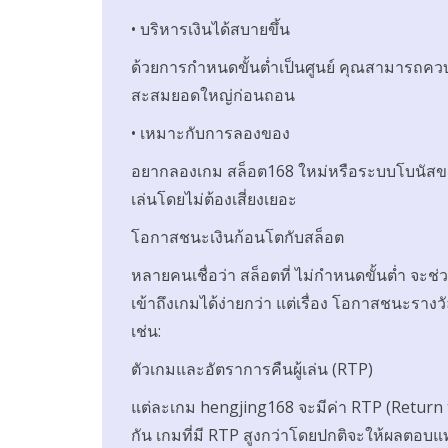
• บริหารเงินได้สบายขึ้น
ด้วยการกำหนดขั้นต่ำเป็นศูนย์ คุณสามารถควบคุ
สะสมยอดใหญ่ก่อนถอน
• เหมาะกับการลองของ
อยากลองเกม สล็อต168 ใหม่หรือระบบโบนัสของเก
เล่นโดยไม่ต้องเสี่ยงเยอะ
โอกาสชนะเงินก้อนโตกับสล็อต
หลายคนเชื่อว่า สล็อตที่ ไม่กำหนดขั้นต่ำ จะช่ว
เข้าถึงเกมได้ง่ายกว่า แต่เรื่อง โอกาสชนะรางวัล
เช่น:
ตัวเกมและอัตราการคืนผู้เล่น (RTP)
แต่ละเกม hengjing168 จะมีค่า RTP (Return to
กัน เกมที่มี RTP สูงกว่าโดยปกติจะให้ผลตอบแ