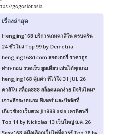
ttps://gogoslot.asia
เรื่องล่าสุด
Hengjing168 บริการเกมคาสิโน ครบครัน
24 ชั่วโมง Top 99 by Demetria
hengjing168d.com ลอตเตอรี่ ราคาถูก
ฝาก-ถอน รวดเร็ว ยูสเดียว เล่นได้ทุกเกม
hengjing168 คุ้มค่า ที่ไว้ใจ 31 JUL 26
คาสิโน สล็อต888 สล็อตแตกง่าย มีจริงไหม?
เจาะลึกระบบเกม ฟีเจอร์ และปัจจัยที่
เกี่ยวข้อง เว็บตรง Jin888.asia เครดิตฟรี
Top 14 by Nickolas 13 เว็บใหญ่ ส.ค. 26
Sexy168 คู่มือเลือกเว็บไพ่ที่ควรรู้ Top 78 by