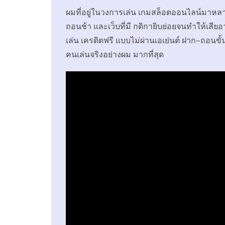
ผมที่อยู่ในวงการเล่น เกมสล็อตออนไลน์มาหลายปี 
ถอนช้า และเว็บที่มี กติกายิบย่อยจนทำให้เสียอา
เล่น เครดิตฟรี แบบไม่ผ่านเอเย่นต์ ฝาก–ถอนขั้
คนเล่นจริงอย่างผม มากที่สุด