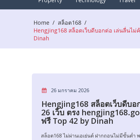
Property
Technology
Travel
Home
/
สล็อต168
/
Hengjing168 สล็อตเว็บดีบอกต่อ เล่นลื่นไม่
Dinah
26 มกราคม 2026
Hengjing168 สล็อตเว็บดีบอกต
26 เว็บ ตรง hengjing168.gol
ฟรี Top 42 by Dinah
สล็อต168 ไม่ผ่านเอเย่นต์ ฝากถอนไม่มีขั้นต่ำ