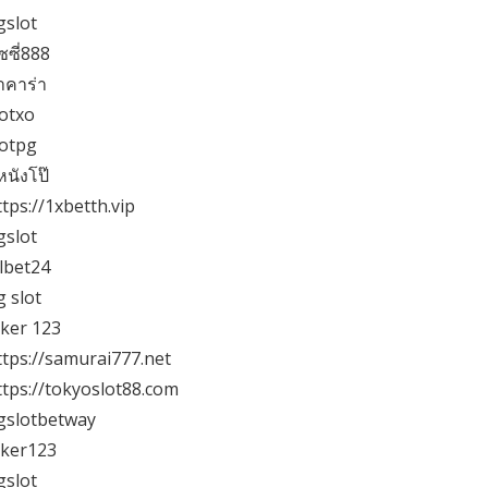
gslot
ซซี่888
าคาร่า
lotxo
lotpg
หนังโป๊
ttps://1xbetth.vip
gslot
llbet24
g slot
oker 123
ttps://samurai777.net
ttps://tokyoslot88.com
gslotbetway
oker123
gslot