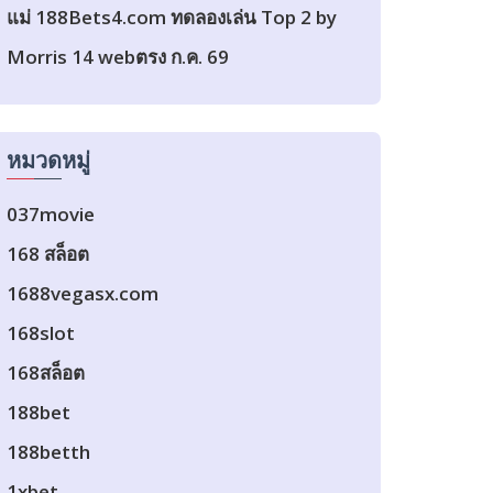
แม่ 188Bets4.com ทดลองเล่น Top 2 by
Morris 14 webตรง ก.ค. 69
หมวดหมู่
037movie
168 สล็อต
1688vegasx.com
168slot
168สล็อต
188bet
188betth
1xbet