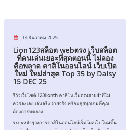
14 ธันวาคม 2025
Lion123สล็อต webตรง เว็บสล็อต
ที่คนเล่นเยอะที่สุดตอนนี้ ไม่ลอง
คือพลาด คาสิโนออนไลน์ เว็บเปิด
ใหม่ ใหม่ล่าสุด Top 35 by Daisy
15 DEC 25
รีวิวเว็บไซต์
123lionth
คาสิโนเว็บตรงสายฝ่าที่ไม่
ควรละเลย เล่นจริง จ่ายจริง พร้อมลุยทุกเกมที่คุณ
ต้องการทดลอง
ระยะหลังๆวงการคาสิโนออนไลน์เริ่มโผล่เว็บใหม่ขึ้น