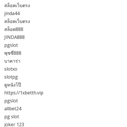
สล็อตเว็บตรง
jinda44
สล็อตเว็บตรง
สล็อต888
JINDA888
pgslot
พุซซี่888
บาคาร่า
slotxo
slotpg
ดูหนังโป๊
https://1xbetth.vip
pgslot
allbet24
pg slot
joker 123