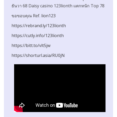
ธันวา 68 Daisy casino 123lionth แตกหนัก Top 78
ขอขอบคุณ Ref.
lion123
https://rebrand.ly/123lionth
https://cutly.info/123lionth
https://bitt.to/vlt5jw
https://shorturl.asia/RU0jN