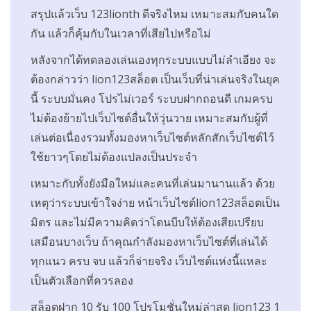
สรุปแล้วเว็บ 123lionth ดีจริงไหม เหมาะสมกับคนใด
กัน แล้วก็คุ้มกับในเวลาที่เสียไปหรือไม่
หลังจากได้ทดลองเล่นเองทุกระบบแบบไม่ลำเอียง จะ
ต้องกล่าวว่า lion123สล็อต เป็นเว็บที่น่าเล่นจริงในยุค
นี้ ระบบมั่นคง โปรไม่เวอร์ ระบบฝากถอนดี เกมครบ
ไม่ต้องย้ายไปเว็บไซต์อื่นให้วุ่นวาย เหมาะสมกับผู้ที่
เล่นต่อเนื่องรวมทั้งมองหาเว็บไซต์หลักสักเว็บไซต์ไว้
ใช้ยาวๆโดยไม่ต้องแปลงเป็นประจำ
เหมาะกับทั้งยังมือใหม่และคนที่เล่นมานานแล้ว ด้วย
เหตุว่าระบบเข้าใจง่าย หน้าเว็บไซต์lion123สล็อตเป็น
มิตร และไม่มีความคิดว่าโดนบีบให้ต้องเสียเปรียบ
เสมือนบางเว็บ ถ้าคุณกำลังมองหาเว็บไซต์ที่เล่นได้
ทุกแนว ครบ จบ แล้วก็จ่ายจริง เว็บไซต์แห่งนี้แหละ
เป็นตัวเลือกที่ควรลอง
สล็อตฝาก 10 รับ 100 โปรโมชั่นใหม่ล่าสุด lion123 1