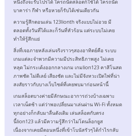
หนึ่งถึงจะรับโปรได้ ใครถนัดสล็อตก็ใช้ได้ ใครถนัด
บาคาร่า กีฬา หรือหวยก็รับได้เช่นเดียวกัน
ความรู้สึกตอนเล่น 123lionth จริงแบบไม่อวย มี
ตลอดทั้งวันที่ได้และก็วันที่หัวร้อน แต่ระบบไม่เคย
ทำให้รู้สึกแย่
สิ่งที่เจอภายหลังเล่นจริงราวๆสองอาทิตย์คือ ระบบ
เกมแต่ละจำพวกมีความมีประสิทธิภาพสูง ไม่เคย
หลุด ไม่กระเด้งออกกลางเกม เกมlion123 คาสิโนสด
ภาพชัด ไม่ดีเลย์ เสียงชัด และไม่มีจังหวะเปิดไพ่ที่น่า
สงสัยราวกับบางเว็บไซต์ที่เคยพบมาก่อนหน้านี้
เกมสล็อตบางค่ายมีลักษณะอาการถ่วงบ้างเฉพาะ
เวลาเน็ตช้า แต่ว่าพอเปลี่ยนมาเล่นผ่าน Wi-Fi ทั้งหมด
ทุกอย่างก็กลับมาลื่นดังเดิม เล่นสล็อตกับตรง
นี้lion123 แล้วมีความรู้สึกว่าไม่โดนล็อกยูส
เนื่องจากเคยมีตอนหนึ่งที่เข้าโบนัสรัวๆได้กำไรกลับ