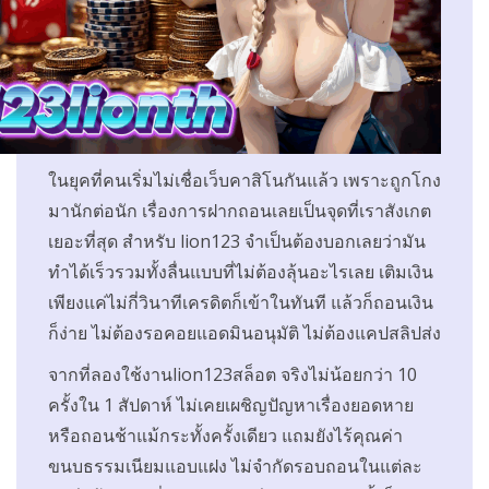
ในยุคที่คนเริ่มไม่เชื่อเว็บคาสิโนกันแล้ว เพราะถูกโกง
มานักต่อนัก เรื่องการฝากถอนเลยเป็นจุดที่เราสังเกต
เยอะที่สุด สำหรับ lion123 จำเป็นต้องบอกเลยว่ามัน
ทำได้เร็วรวมทั้งลื่นแบบที่ไม่ต้องลุ้นอะไรเลย เติมเงิน
เพียงแค่ไม่กี่วินาทีเครดิตก็เข้าในทันที แล้วก็ถอนเงิน
ก็ง่าย ไม่ต้องรอคอยแอดมินอนุมัติ ไม่ต้องแคปสลิปส่ง
จากที่ลองใช้งานlion123สล็อต จริงไม่น้อยกว่า 10
ครั้งใน 1 สัปดาห์ ไม่เคยเผชิญปัญหาเรื่องยอดหาย
หรือถอนช้าแม้กระทั้งครั้งเดียว แถมยังไร้คุณค่า
ขนบธรรมเนียมแอบแฝง ไม่จำกัดรอบถอนในแต่ละ