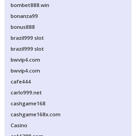
bombet888.win
bonanza99
bonus888
brazil999 slot
brazil999 slot
bwvip4.com
bwvip4.com
cafe444
carlo999.net
cashgame168
cashgame168x.com
Casino