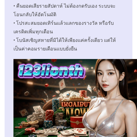
• คืนยอดเสียรายสัปดาห์ ไม่ต้องกดรับเอง ระบบจะ
โอนกลับให้อัตโนมัติ
• โปรสะสมยอดเทิร์นแล้วแลกของรางวัล หรือรับ
เครดิตเพิ่มทุกเดือน
• โบนัสเชิญสหายที่มิได้ให้เพียงแค่ครั้งเดียว แต่ให้
เป็นค่าคอมรายเดือนแบบยั่งยืน