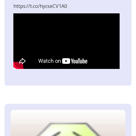
https://t.co/hycseCV1A0