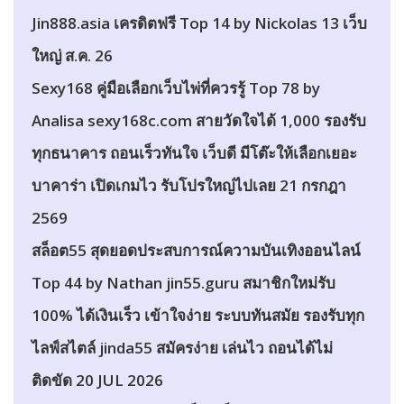
Jin888.asia เครดิตฟรี Top 14 by Nickolas 13 เว็บ
ใหญ่ ส.ค. 26
Sexy168 คู่มือเลือกเว็บไพ่ที่ควรรู้ Top 78 by
Analisa sexy168c.com สายวัดใจได้ 1,000 รองรับ
ทุกธนาคาร ถอนเร็วทันใจ เว็บดี มีโต๊ะให้เลือกเยอะ
บาคาร่า เปิดเกมไว รับโปรใหญ่ไปเลย 21 กรกฎา
2569
สล็อต55 สุดยอดประสบการณ์ความบันเทิงออนไลน์
Top 44 by Nathan jin55.guru สมาชิกใหม่รับ
100% ได้เงินเร็ว เข้าใจง่าย ระบบทันสมัย รองรับทุก
ไลฟ์สไตล์ jinda55 สมัครง่าย เล่นไว ถอนได้ไม่
ติดขัด 20 JUL 2026