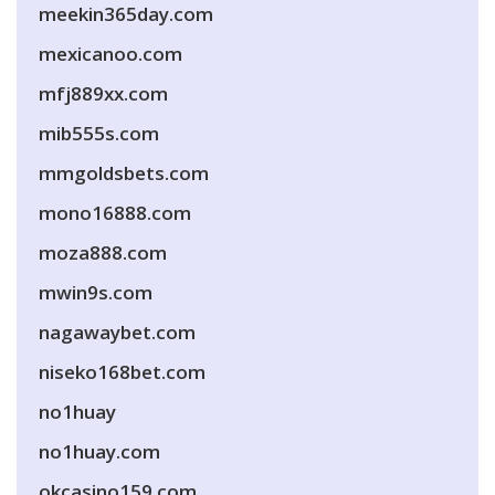
meekin365day.com
mexicanoo.com
mfj889xx.com
mib555s.com
mmgoldsbets.com
mono16888.com
moza888.com
mwin9s.com
nagawaybet.com
niseko168bet.com
no1huay
no1huay.com
okcasino159.com