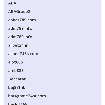
ABA
ABAGroup2
abbet789.com
adm789.info
adm789.info
allbet24hr
allone745s.com
alot666
amb888
Baccarat
baj88thb
bar4game24hr.com
baslot168