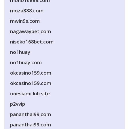
mono16888.com
moza888.com
mwin9s.com
nagawaybet.com
niseko168bet.com
no1huay
no1huay.com
okcasino159.com
okcasino159.com
onesiamclub.site
p2vvip
pananthai99.com
pananthai99.com