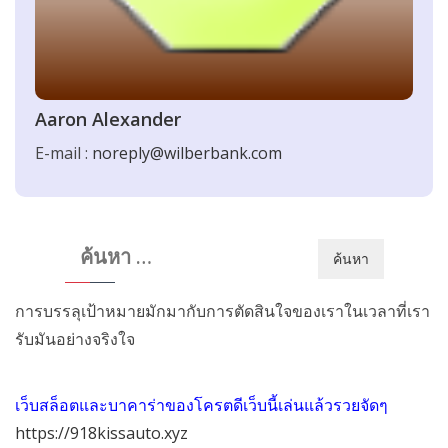
Aaron Alexander
E-mail :
noreply@wilberbank.com
ค้นหา
สำหรับ:
การบรรลุเป้าหมายมักมากับการตัดสินใจของเราในเวลาที่เรา
รับมันอย่างจริงใจ
เว็บสล็อตและบาคาร่าของโครตดีเว็บนี้เล่นแล้วรวยจัดๆ
https://918kissauto.xyz