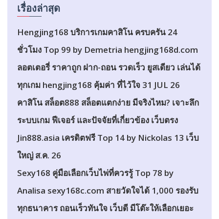
เรื่องล่าสุด
Hengjing168 บริการเกมคาสิโน ครบครัน 24
ชั่วโมง Top 99 by Demetria hengjing168d.com
ลอตเตอรี่ ราคาถูก ฝาก-ถอน รวดเร็ว ยูสเดียว เล่นได้
ทุกเกม hengjing168 คุ้มค่า ที่ไว้ใจ 31 JUL 26
คาสิโน สล็อต888 สล็อตแตกง่าย มีจริงไหม? เจาะลึก
ระบบเกม ฟีเจอร์ และปัจจัยที่เกี่ยวข้อง เว็บตรง
Jin888.asia เครดิตฟรี Top 14 by Nickolas 13 เว็บ
ใหญ่ ส.ค. 26
Sexy168 คู่มือเลือกเว็บไพ่ที่ควรรู้ Top 78 by
Analisa sexy168c.com สายวัดใจได้ 1,000 รองรับ
ทุกธนาคาร ถอนเร็วทันใจ เว็บดี มีโต๊ะให้เลือกเยอะ