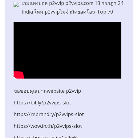
เกมแทงบอล p2vvip p2vvips.com 18 กรกฎา 24
India ใหม่ p2vvipไม่จำกัดยอดโอน Top 70
ขอขอบคุณมากwebsite
p2vvip
https://bit.ly/p2vvips-slot
https://rebrand.ly/p2vvips-slot
https://wow.in.th/p2vvips-slot
https://shorturl.asia/Cd9wK