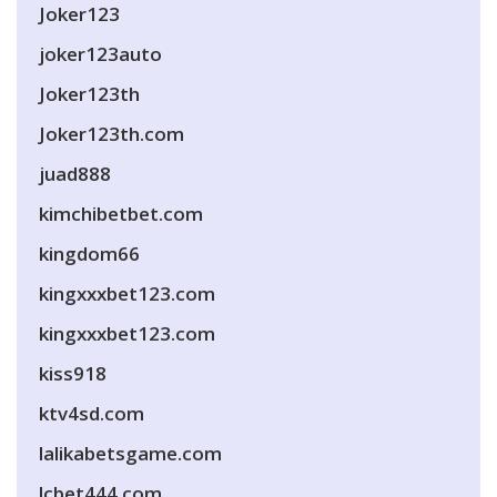
Joker123
joker123auto
Joker123th
Joker123th.com
juad888
kimchibetbet.com
kingdom66
kingxxxbet123.com
kingxxxbet123.com
kiss918
ktv4sd.com
lalikabetsgame.com
lcbet444.com