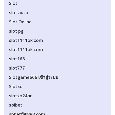
Slot
slot auto
Slot Online
slot pg
slot1111ok.com
slot1111ok.com
slot168
slot777
Slotgame666 เข้าสู่ระบบ
Slotxo
slotxo24hr
soibet
spbetflik888.com