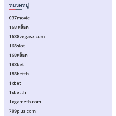
หมวดหมู่
037movie
168 สล็อต
1688vegasx.com
168slot
168สล็อต
188bet
188betth
1xbet
1xbetth
1xgameth.com
789plus.com