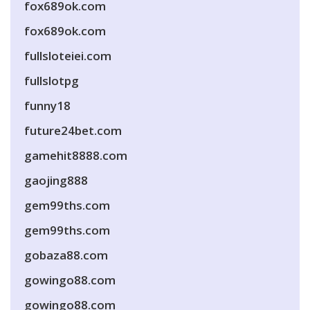
fox689ok.com
fox689ok.com
fullsloteiei.com
fullslotpg
funny18
future24bet.com
gamehit8888.com
gaojing888
gem99ths.com
gem99ths.com
gobaza88.com
gowingo88.com
gowingo88.com