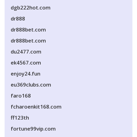
dgb222hot.com
dr888
dr888bet.com
dr888bet.com
du2477.com
ek4567.com
enjoy24.fun
eu369clubs.com
faro168
fcharoenkit168.com
ff123th
fortune99vip.com