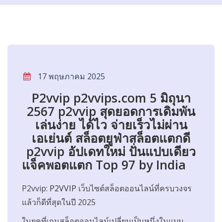
17 พฤษภาคม 2025
P2vvip p2vvips.com 5 มิถุนา
2567 p2vvip สุดยอดการเดิมพัน
เล่นง่าย ได้ไว จ่ายเร็วไม่ผ่าน
เอเย่นต์ สล็อตยูฟ่าสล็อตแตกดี
p2vvip อัปเดทใหม่ ปั่นแปบเดียว
แจ็คพอตแตก Top 97 by India
P2vvip:
P2VVIP
เว็บไซต์สล็อตออนไลน์ที่ครบวงจร
แล้วก็ดีที่สุดในปี 2025
ในยุคที่เกมสล็อตออนไลน์เปลี่ยนเป็นหนึ่งในแบบ