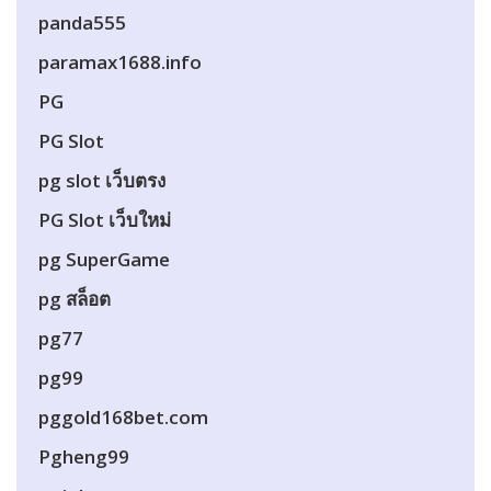
panda555
paramax1688.info
PG
PG Slot
pg slot เว็บตรง
PG Slot เว็บใหม่
pg SuperGame
pg สล็อต
pg77
pg99
pggold168bet.com
Pgheng99