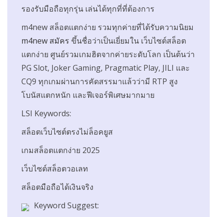
รองรับมือถือทุกรุ่น เล่นได้ทุกที่ที่ต้องการ
m4new สล็อตแตกง่าย รวมทุกค่ายที่ได้รับความนิยม
m4new สมัคร
ขึ้นชื่อว่าเป็นเยี่ยมใน เว็บไซต์สล็อต
แตกง่าย ศูนย์รวมเกมฮิตจากค่ายระดับโลก เป็นต้นว่า
PG Slot, Joker Gaming, Pragmatic Play, JILI และ
CQ9 ทุกเกมผ่านการคัดสรรมาแล้วว่ามี RTP สูง
โบนัสแตกหนัก และฟีเจอร์พิเศษมากมาย
LSI Keywords:
สล็อตเว็บไซต์ตรงไม่ล็อคยูส
เกมสล็อตแตกง่าย 2025
เว็บไซต์สล็อตวอเลท
สล็อตมือถือได้เงินจริง
Keyword Suggest: