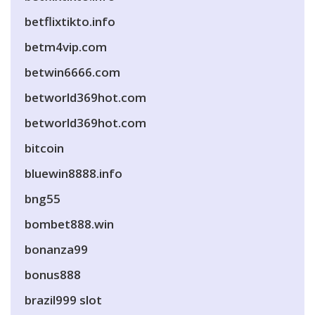
betflixtikto.info
betm4vip.com
betwin6666.com
betworld369hot.com
betworld369hot.com
bitcoin
bluewin8888.info
bng55
bombet888.win
bonanza99
bonus888
brazil999 slot