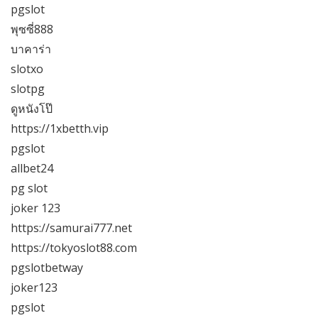
pgslot
พุซซี่888
บาคาร่า
slotxo
slotpg
ดูหนังโป๊
https://1xbetth.vip
pgslot
allbet24
pg slot
joker 123
https://samurai777.net
https://tokyoslot88.com
pgslotbetway
joker123
pgslot