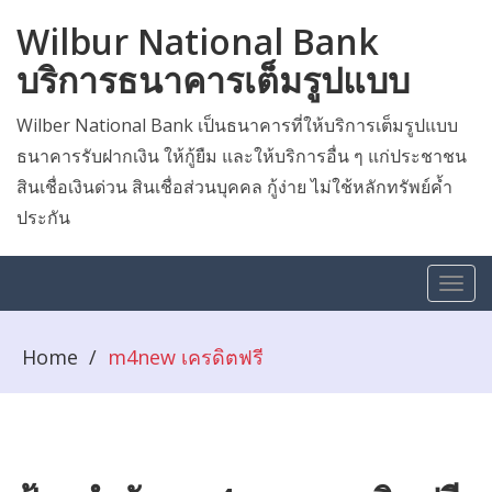
Wilbur National Bank
บริการธนาคารเต็มรูปแบบ
Wilber National Bank เป็นธนาคารที่ให้บริการเต็มรูปแบบ
ธนาคารรับฝากเงิน ให้กู้ยืม และให้บริการอื่น ๆ แก่ประชาชน
สินเชื่อเงินด่วน สินเชื่อส่วนบุคคล กู้ง่าย ไม่ใช้หลักทรัพย์ค้ำ
ประกัน
Home
/
m4new เครดิตฟรี