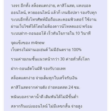
วงจร อีกทั้ง สล็อตแตกง่าย, คาสิโนสด, แทงบอล
ออนไลน์, หวยออนไลน์ แล้วก็ เกมยิงปลา รองรับทุก
ระบบอีกทั้งโทรศัพท์มือถือและคอมพิวเตอร์ ใช้งาน
ผ่านเว็บไซต์ได้โดยไม่ต้องดาวน์โหลดแอป พร้อม
ระบบฝาก-ถอนออโต้ เร็วทันใจภายใน 10 วินาที
จุดแข็งของ m4new
เว็บตรงไม่ผ่านเอเย่นต์ ไม่มีอันตราย 100%
รวมค่ายเกมชั้นแนวหน้ากว่า 30 ค่ายทั่วทั้งโลก
ฝาก-ถอนอัตโนมัติ รองรับวอเลท
สล็อตแตกง่าย จ่ายเต็มทุกใบเสร็จรับเงิน
คาสิโนสดจากค่ายดัง ถ่ายทอดสด 24 ชม.
พนันบอลราคาน้ำดี เดิมพันได้ไม่มีขั้นต่ำ
สลากกินแบ่งออนไลน์ ไม่มีเลขกลั้น จ่ายสูง