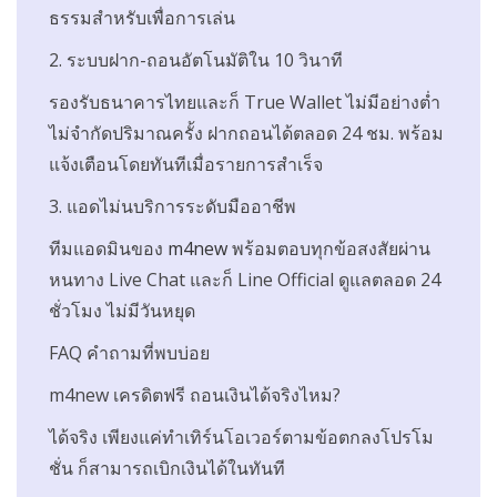
ธรรมสำหรับเพื่อการเล่น
2. ระบบฝาก-ถอนอัตโนมัติใน 10 วินาที
รองรับธนาคารไทยและก็ True Wallet ไม่มีอย่างต่ำ
ไม่จำกัดปริมาณครั้ง ฝากถอนได้ตลอด 24 ชม. พร้อม
แจ้งเตือนโดยทันทีเมื่อรายการสำเร็จ
3. แอดไม่นบริการระดับมืออาชีพ
ทีมแอดมินของ
m4new
พร้อมตอบทุกข้อสงสัยผ่าน
หนทาง Live Chat และก็ Line Official ดูแลตลอด 24
ชั่วโมง ไม่มีวันหยุด
FAQ คำถามที่พบบ่อย
m4new เครดิตฟรี ถอนเงินได้จริงไหม?
ได้จริง เพียงแค่ทำเทิร์นโอเวอร์ตามข้อตกลงโปรโม
ชั่น ก็สามารถเบิกเงินได้ในทันที