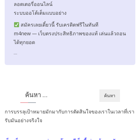
ลอตเตอรี่ออนไลน์
ระบบออโต้เต็มแบบอย่าง
สมัครเลยเดี๋ยวนี้ รับเครดิตฟรีในทันที
m4new — เว็บตรงประสิทธิภาพของแท้ เล่นแล้วถอน
ได้ทุกยอด
…
ค้นหา
สำหรับ:
การบรรลุเป้าหมายมักมากับการตัดสินใจของเราในเวลาที่เรา
รับมันอย่างจริงใจ