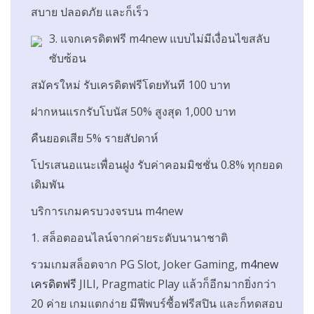
สบาย ปลอดภัย และก็เร็ว
3. แจกเครดิตฟรี m4new แบบไม่มีเงื่อนไขสลับ
ซับซ้อน
สมัครใหม่ รับเครดิตฟรีโดยทันที 100 บาท
ฝากหนแรกรับโบนัส 50% สูงสุด 1,000 บาท
คืนยอดเสีย 5% รายสัปดาห์
โปรเสนอแนะเพื่อนฝูง รับค่าคอมมิชชั่น 0.8% ทุกยอด
เดิมพัน
บริการเกมครบวงจรบน m4new
1. สล็อตออนไลน์จากค่ายระดับนานาชาติ
รวมเกมสล็อตจาก PG Slot, Joker Gaming,
m4new
เครดิตฟรี
JILI, Pragmatic Play แล้วก็อีกมากยิ่งกว่า
20 ค่าย เกมแตกง่าย มีฟีพบร์ซื้อฟรีสปิน และก็ทดสอบ