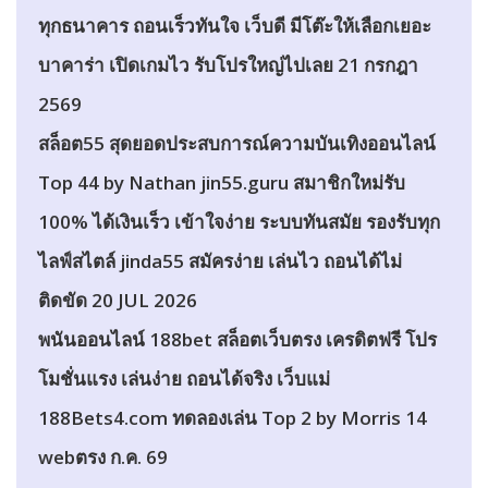
ทุกธนาคาร ถอนเร็วทันใจ เว็บดี มีโต๊ะให้เลือกเยอะ
บาคาร่า เปิดเกมไว รับโปรใหญ่ไปเลย 21 กรกฎา
2569
สล็อต55 สุดยอดประสบการณ์ความบันเทิงออนไลน์
Top 44 by Nathan jin55.guru สมาชิกใหม่รับ
100% ได้เงินเร็ว เข้าใจง่าย ระบบทันสมัย รองรับทุก
ไลฟ์สไตล์ jinda55 สมัครง่าย เล่นไว ถอนได้ไม่
ติดขัด 20 JUL 2026
พนันออนไลน์ 188bet สล็อตเว็บตรง เครดิตฟรี โปร
โมชั่นแรง เล่นง่าย ถอนได้จริง เว็บแม่
188Bets4.com ทดลองเล่น Top 2 by Morris 14
webตรง ก.ค. 69