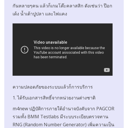
กันหลายๆคน แล้วก็เกมโต๊ะคลาสสิก ดังเช่นว่า ป๊อก
เด้ง น้ำเต้าปูปลา และไพ่แคง
ความปลอดภัยของระบบแล้วก็การบริการ
1. ได้รับเอกสารสิทธิ์จากหน่วยงานต่างชาติ
m4new ปฏิบัติการภายใต้อำนาจบังคับจาก PAGCOR
รวมทั้ง BMM Testlabs มีระบบระเบียบตรวจทาน
RNG (Random Number Generator) เพิ่มความเป็น