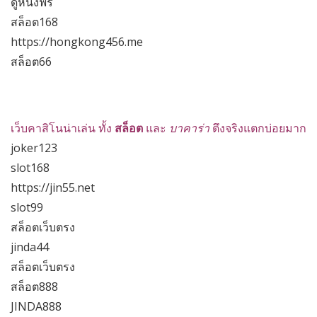
ดูหนังฟรี
สล็อต168
https://hongkong456.me
สล็อต66
เว็บคาสิโนน่าเล่น ทั้ง
สล็อต
และ
บาคาร่า
ตึงจริงแตกบ่อยมาก
joker123
slot168
https://jin55.net
slot99
สล็อตเว็บตรง
jinda44
สล็อตเว็บตรง
สล็อต888
JINDA888