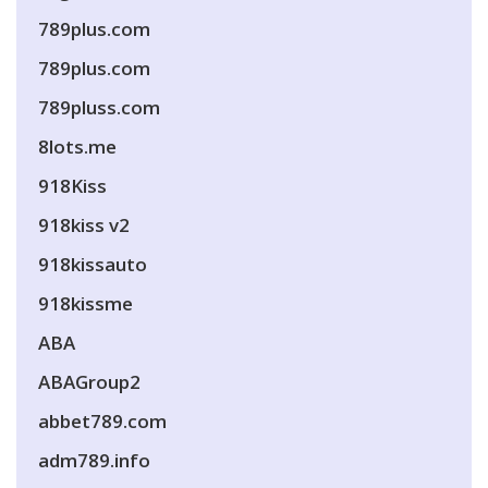
789plus.com
789plus.com
789pluss.com
8lots.me
918Kiss
918kiss v2
918kissauto
918kissme
ABA
ABAGroup2
abbet789.com
adm789.info