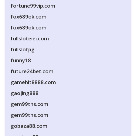
fortune99vip.com
fox689ok.com
fox689ok.com
fullsloteiei.com
fullslotpg
funny18
future24bet.com
gamehit8888.com
gaojing888
gem99ths.com
gem99ths.com
gobaza88.com