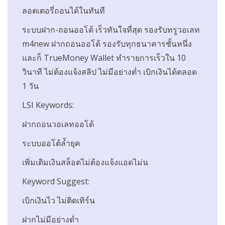
ลอตเตอรี่ถอนได้ในทันที
ระบบฝาก-ถอนออโต้ เร็วทันใจที่สุด รองรับทรูวอเลท
m4new ฝากถอนออโต้ รองรับทุกธนาคารชั้นหนึ่ง
และก็ TrueMoney Wallet ทำรายการเร็วใน 10
วินาที ไม่ต้องแจ้งสลิป ไม่มีอย่างต่ำ เบิกเงินได้ตลอด
1 วัน
LSI Keywords:
ฝากถอนวอเลทออโต้
ระบบออโต้ล้ำยุค
เพิ่มเติมเงินสล็อตไม่ต้องแจ้งแอดไม่น
Keyword Suggest:
เบิกเงินไว ไม่ติดเทิร์น
ฝากไม่มีอย่างต่ำ