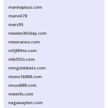
marinapluss.com
mario678
mars95
meekin365day.com
mexicanoo.com
mfj889xx.com
mib555s.com
mmgoldsbets.com
mono16888.com
moza888.com
mwin9s.com
nagawaybet.com