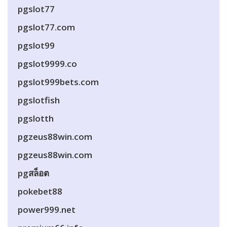
pgslot77
pgslot77.com
pgslot99
pgslot9999.co
pgslot999bets.com
pgslotfish
pgslotth
pgzeus88win.com
pgzeus88win.com
pgสล็อต
pokebet88
power999.net