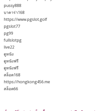
pussy888
บาคาร่า168
https://www.pgslot.golf
pgslot77
pg99
fullslotpg
live22
ดูหนัง
ดูหนังฟรี
ดูหนังฟรี
สล็อต168
https://hongkong456.me
สล็อต66