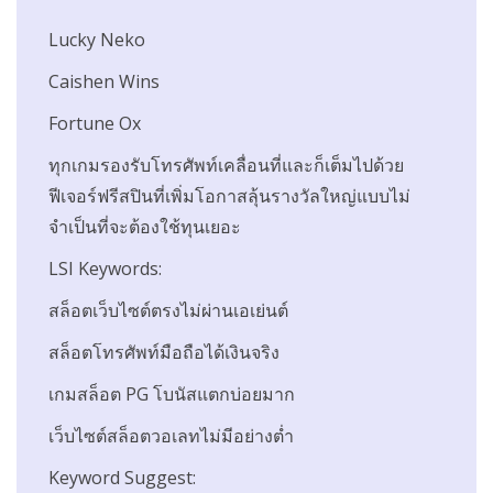
Lucky Neko
Caishen Wins
Fortune Ox
ทุกเกมรองรับโทรศัพท์เคลื่อนที่และก็เต็มไปด้วย
ฟีเจอร์ฟรีสปินที่เพิ่มโอกาสลุ้นรางวัลใหญ่แบบไม่
จำเป็นที่จะต้องใช้ทุนเยอะ
LSI Keywords:
สล็อตเว็บไซต์ตรงไม่ผ่านเอเย่นต์
สล็อตโทรศัพท์มือถือได้เงินจริง
เกมสล็อต PG โบนัสแตกบ่อยมาก
เว็บไซต์สล็อตวอเลทไม่มีอย่างต่ำ
Keyword Suggest: