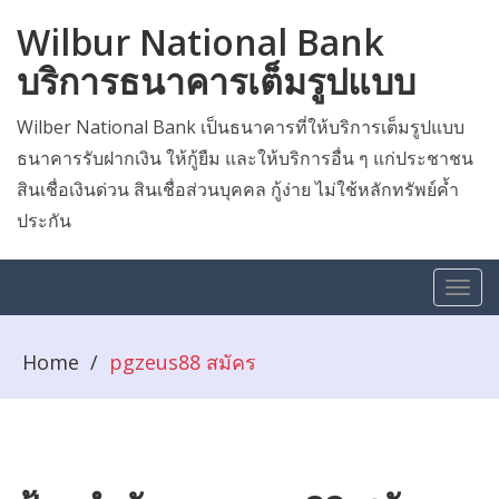
Wilbur National Bank
บริการธนาคารเต็มรูปแบบ
Wilber National Bank เป็นธนาคารที่ให้บริการเต็มรูปแบบ
ธนาคารรับฝากเงิน ให้กู้ยืม และให้บริการอื่น ๆ แก่ประชาชน
สินเชื่อเงินด่วน สินเชื่อส่วนบุคคล กู้ง่าย ไม่ใช้หลักทรัพย์ค้ำ
ประกัน
Home
/
pgzeus88 สมัคร