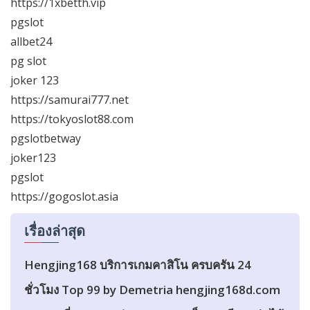
https://1xbetth.vip
pgslot
allbet24
pg slot
joker 123
https://samurai777.net
https://tokyoslot88.com
pgslotbetway
joker123
pgslot
https://gogoslot.asia
เรื่องล่าสุด
Hengjing168 บริการเกมคาสิโน ครบครัน 24
ชั่วโมง Top 99 by Demetria hengjing168d.com