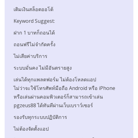
เติมเงินสล็อตออโต้
Keyword Suggest:
ฝาก 1 บาทก็ถอนได้
ถอนฟรีไม่จำกัดครั้ง
ไม่เสียค่าบริการ
ระบบมั่นคง ไม่มีอันตรายสูง
เล่นได้ทุกแพลตฟอร์ม ไม่ต้องโหลดแอป
ไม่ว่าจะใช้โทรศัพท์มือถือ Android หรือ iPhone
หรือเล่นผ่านคอมพิวเตอร์ก็สามารถเข้าเล่น
pgzeus88 ได้ทันทีผ่านเว็บเบราว์เซอร์
รองรับทุกระบบปฏิบัติการ
ไม่ต้องจัดตั้งแอป