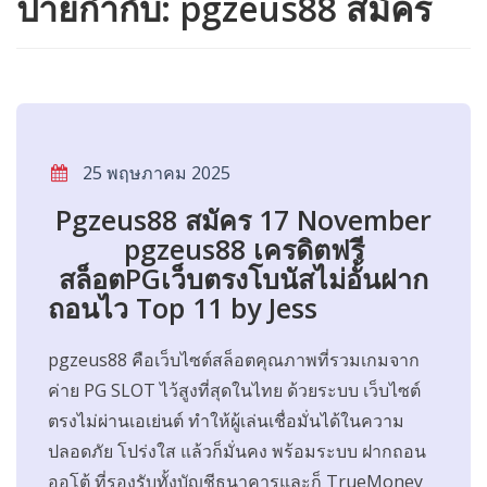
ป้ายกำกับ:
pgzeus88 สมัคร
25 พฤษภาคม 2025
Pgzeus88 สมัคร 17 November
pgzeus88 เครดิตฟรี
สล็อตPGเว็บตรงโบนัสไม่อั้นฝาก
ถอนไว Top 11 by Jess
pgzeus88 คือเว็บไซต์สล็อตคุณภาพที่รวมเกมจาก
ค่าย PG SLOT ไว้สูงที่สุดในไทย ด้วยระบบ เว็บไซต์
ตรงไม่ผ่านเอเย่นต์ ทำให้ผู้เล่นเชื่อมั่นได้ในความ
ปลอดภัย โปร่งใส แล้วก็มั่นคง พร้อมระบบ ฝากถอน
ออโต้ ที่รองรับทั้งบัญชีธนาคารและก็ TrueMoney