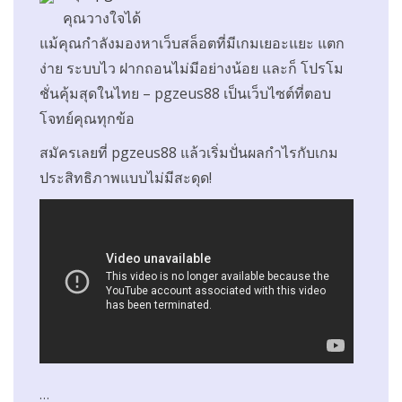
คุณวางใจได้
แม้คุณกำลังมองหาเว็บสล็อตที่มีเกมเยอะแยะ แตก
ง่าย ระบบไว ฝากถอนไม่มีอย่างน้อย และก็ โปรโม
ชั่นคุ้มสุดในไทย – pgzeus88 เป็นเว็บไซต์ที่ตอบ
โจทย์คุณทุกข้อ
สมัครเลยที่ pgzeus88 แล้วเริ่มปั่นผลกำไรกับเกม
ประสิทธิภาพแบบไม่มีสะดุด!
…