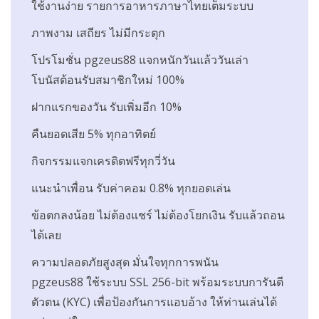
ใช้งานง่าย รายการอาหารภาษาไทยเต็มระบบ
ภาพงาม เสถียร ไม่มีกระตุก
โปรโมชั่น pgzeus88 แจกหนักวันแล้ววันเล่า
โบนัสต้อนรับสมาชิกใหม่ 100%
ฝากแรกของวัน รับเพิ่มอีก 10%
คืนยอดเสีย 5% ทุกอาทิตย์
กิจกรรมแจกเครดิตฟรีทุกวี่วัน
แนะนำเพื่อน รับค่าคอม 0.8% ทุกยอดเล่น
ข้อตกลงน้อย ไม่ต้องแชร์ ไม่ต้องโยกเงิน รับแล้วถอน
ได้เลย
ความปลอดภัยสูงสุด มั่นใจทุกการพนัน
pgzeus88 ใช้ระบบ SSL 256-bit พร้อมระบบการันตี
ตัวตน (KYC) เพื่อป้องกันการแอบอ้าง ให้ท่านเล่นได้