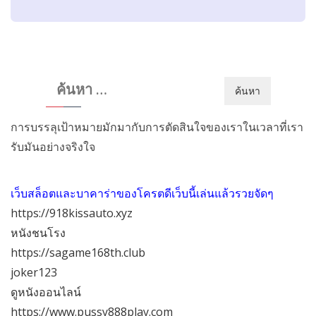
ค้นหา
สำหรับ:
การบรรลุเป้าหมายมักมากับการตัดสินใจของเราในเวลาที่เรา
รับมันอย่างจริงใจ
เว็บสล็อตและบาคาร่าของโครตดีเว็บนี้เล่นแล้วรวยจัดๆ
https://918kissauto.xyz
หนังชนโรง
https://sagame168th.club
joker123
ดูหนังออนไลน์
https://www.pussy888play.com