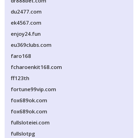
dr888bet.com
du2477.com
ek4567.com
enjoy24.fun
eu369clubs.com
faro168
fcharoenkit168.com
ff123th
fortune99vip.com
fox689ok.com
fox689ok.com
fullsloteiei.com
fullslotpg