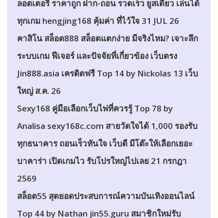
ลอตเตอรี่ ราคาถูก ฝาก-ถอน รวดเร็ว ยูสเดียว เล่นได้
ทุกเกม hengjing168 คุ้มค่า ที่ไว้ใจ 31 JUL 26
คาสิโน สล็อต888 สล็อตแตกง่าย มีจริงไหม? เจาะลึก
ระบบเกม ฟีเจอร์ และปัจจัยที่เกี่ยวข้อง เว็บตรง
Jin888.asia เครดิตฟรี Top 14 by Nickolas 13 เว็บ
ใหญ่ ส.ค. 26
Sexy168 คู่มือเลือกเว็บไพ่ที่ควรรู้ Top 78 by
Analisa sexy168c.com สายวัดใจได้ 1,000 รองรับ
ทุกธนาคาร ถอนเร็วทันใจ เว็บดี มีโต๊ะให้เลือกเยอะ
บาคาร่า เปิดเกมไว รับโปรใหญ่ไปเลย 21 กรกฎา
2569
สล็อต55 สุดยอดประสบการณ์ความบันเทิงออนไลน์
Top 44 by Nathan jin55.guru สมาชิกใหม่รับ