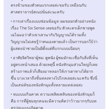
ตรงข้ามของตัวตนแรกเลยล่ะขอรับ เหมือนกับ
ศาสตราจารย์สเนปนั่นล่ะนะครับ
• การเล่าเรื่องแบบซ่อนข้อมูล: ผมขอยกตัวอย่างหนัง
เรื่อง The Six Sense เลยขอรับ ตัวละครเด็กชายพูด
เฉไฉมอว่าตัวเขาเสวนากับวิญญาณได้รวมทั้ง
วิญญาณไม่เคยรู้ว่าตนเองตายแล้ว เป็นการบอกใบ้ว่า
ผู้แสดงนำชายเป็นผีตั้งแต่ทีแรกแบบเนียนๆ
• อาศัยจิตวิทยาผู้ชม:
ดูหนัง
ผู้ชมมักจะเชื่อกับสิ่งที่เห็น
อยู่ตรงหน้าเสมอ ด้วยเหตุนี้ หนังหักมุมส่วนใหญ่ก็เลย
สร้างภาพแล้วก็เสียงมาหลอกให้เราเดาทางได้ยาก
ขึ้น บางเวลาถึงขั้นหลงทางไปไกลเลยล่ะนะครับ ซึ่งนี่
เป็นเสน่ห์ของหนังหักมุมทั้งหลายแหล่เลยล่ะ
• จบแบบเกินคาด: ความเพลิดเพลินของหนังหักมุมก็
คือ การที่ผู้ชมทุกคนจะมีความคิดว่าว้าวมากๆกับบท
สรุปจบแบบเกิดคาด