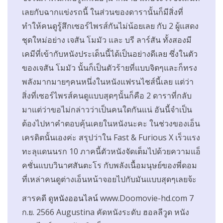
เลยกับฉากแข่งรถนี้ ในส่วนของดารานั้นก็มีสิ่งที่
ทำให้คนดูรู้สึกเซอร์ไพรส์กันไม่น้อยเลย กับ 2 ผู้แสดง
ชุดใหม่อย่าง เจสัน โมมัว และ บรี ลาร์สัน ทั้งสองมี
เคมีที่เข้ากับหนังประเด็นนี้ได้เป็นอย่างดีเลย ซึ่งในตัว
ของเจสัน โมมัว นั้นก็เป็นตัวร้ายที่แบบจิตๆและก็ทรง
พลังมากมายๆคนหนึ่งในหนังแฟรนไชส์นี้เลย แต่ว่า
สิ่งที่เซอร์ไพรส์คนดูแบบสุดๆนั้นก็คือ 2 ดาราที่กลับ
มาแต่ว่าขอไม่กล่าวว่าเป็นคนใดกันแน่ อันนี้จำเป็น
ต้องไปหาคำตอบคุ้นเคยในหนังนะคะ ในช่วงของเอ็น
เครดิตนั้นเองค่ะ สรุปว่าใน Fast & Furious X เร็วแรง
ทะลุแดนนรก 10 ภาคนี้ตัวหนังจัดเต็มไปด้วยความแอ็
คชั่นแบบวินาศสันตะโร กับพลังเนื้อมนุษย์ของพี่ดอม
ที่เหล่าคนดูต่างเอ็นหน้าจอยไปกับมันแบบสุดๆเลยจ้ะ
สารคดี ดู
หนังออนไลน์
www.Doomovie-hd.com 7
ก.ย. 2566 Augustina คัดหนังระดับ ฮอลลีวูด หนัง