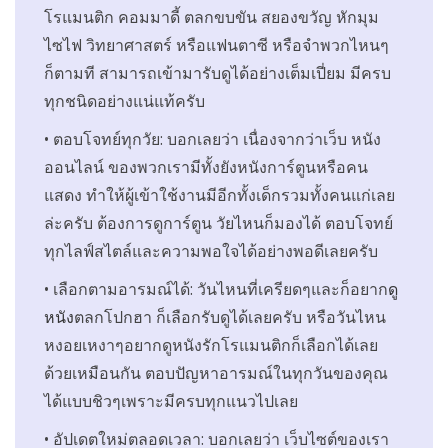
โรแมนติก คอมมาดี้ ตลกขบขัน สยองขวัญ หักมุม
ไซไฟ วิทยาศาสตร์ หรือแฟนตาซี หรือจำพวกไหนๆ
ก็ตามที สามารถเข้ามารับดูได้อย่างเต็มเปี่ยม มีครบ
ทุกชนิดอย่างแน่แท้ครับ
• ตอบโจทย์ทุกวัย: บอกเลยว่า เนื่องจากว่าเว็บ หนัง
ออนไลน์ ของพวกเรามีทั้งยังหนังการ์ตูนหรือคน
แสดง ทำให้ผู้เข้าใช้งานมีอีกทั้งเด็กรวมทั้งคนแก่เลย
ล่ะครับ ต้องการดูการ์ตูน วัยไหนก็มองได้ ตอบโจทย์
ทุกไลฟ์สไตล์และความพอใจได้อย่างพอดีเลยครับ
• เลือกตามอารมณ์ได้: วันไหนที่เครียดๆและก็อยาก
ดู
หนัง
ตลกโปกฮา ก็เลือกรับดูได้เลยครับ หรือวันไหน
หงอยเหงาๆอยากดูหนังรักโรแมนติกก็เลือกได้เลย
ด้วยเหมือนกัน ตอบปัญหาอารมณ์ในทุกวันของคุณ
ได้แบบชิวๆเพราะมีครบทุกแนวไปเลย
• อัปเดตใหม่ตลอดเวลา: บอกเลยว่า เว็บไซต์ของเรา