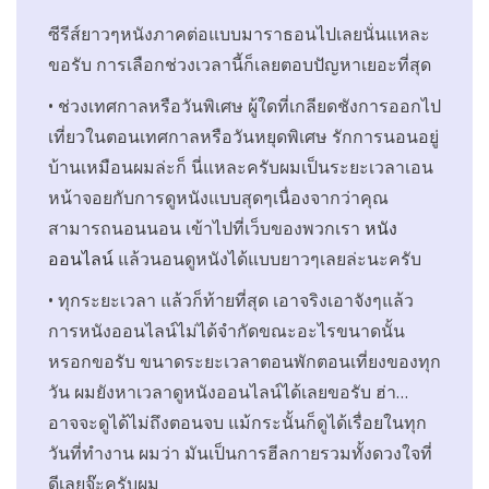
ซีรีส์ยาวๆหนังภาคต่อแบบมาราธอนไปเลยนั่นแหละ
ขอรับ การเลือกช่วงเวลานี้ก็เลยตอบปัญหาเยอะที่สุด
• ช่วงเทศกาลหรือวันพิเศษ ผู้ใดที่เกลียดชังการออกไป
เที่ยวในตอนเทศกาลหรือวันหยุดพิเศษ รักการนอนอยู่
บ้านเหมือนผมล่ะก็ นี่แหละครับผมเป็นระยะเวลาเอน
หน้าจอยกับการดูหนังแบบสุดๆเนื่องจากว่าคุณ
สามารถนอนนอน เข้าไปที่เว็บของพวกเรา
หนัง
ออนไลน์
แล้วนอนดูหนังได้แบบยาวๆเลยล่ะนะครับ
• ทุกระยะเวลา แล้วก็ท้ายที่สุด เอาจริงเอาจังๆแล้ว
การหนังออนไลน์ไม่ได้จำกัดขณะอะไรขนาดนั้น
หรอกขอรับ ขนาดระยะเวลาตอนพักตอนเที่ยงของทุก
วัน ผมยังหาเวลาดูหนังออนไลน์ได้เลยขอรับ ฮ่า…
อาจจะดูได้ไม่ถึงตอนจบ แม้กระนั้นก็ดูได้เรื่อยในทุก
วันที่ทำงาน ผมว่า มันเป็นการฮีลกายรวมทั้งดวงใจที่
ดีเลยจ๊ะครับผม