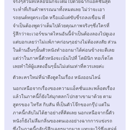
จริงๆส่วนที่เหลือนั้นก็จะเต็มไปด้วยฉากแอ็คชั่นสุด
ระห่ำที่เกินคำพรรณนาทั้งหมดเลย ไม่ว่าจะเอา
รถยนต์หยุดระเบิด หรือแม้แต่ขับขี่รถลงเขื่อน ที่
จำเป็นต้องพูดว่าเต็มไปด้วยคุณภาพจริงๆซึ่งใครที่
รู้สึกว่าจะเวอร์ขนาดไหนอันนี้จำเป็นต้องลองไปดูเอง
แต่บอกเลยว่าไม่แพ้ภาคก่อนๆอย่างไม่ต้องสงสัย ส่วน
ในด้านอื่นๆนั้นตัวหนังทำออกมาได้ค่อนข้างจะดีเลย
แต่ว่าในภาคนี้ตัวหนังจะเน้นไปที่ โดมินิก ทอเร็ตโต
เลยทำให้ผู้แสดงอื่นๆนั้นไม่เด่นเท่าที่ควรเลยค่ะ
ตัวละครใหม่ที่น่าดึงดูดในเรื่อง หนังออนไลน์
นอกเหนือจากเรื่องของความแอ็คชั่นและพล็อตเรื่อง
แล้วในภาคนี้ก็ยังใส่มุกตลกโปกฮาเขามาด้วย ตาม
สูตรของ ไทรีส กิบสัน ที่เป็นตัวโจ๊กของกรุ๊ป แต่ใน
ภาคนี้กลับไม่ได้ฮาอย่างที่คิดเลย นอกเหนือจากนี้ตัว
หนังก็ยังไม่ลืมกลิ่นของตนเองอย่างฉากการแข่งรถ
ซึ่งในภาคนี้กลับรู้สึกเฉยๆมากมาย แทบจะไร้ซึ่งเสน่ห์