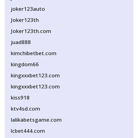
joker123auto
Joker123th
Joker123th.com
juad888
kimchibetbet.com
kingdom66
kingxxxbet123.com
kingxxxbet123.com
kiss918
ktv4sd.com
lalikabetsgame.com
lcbet444.com