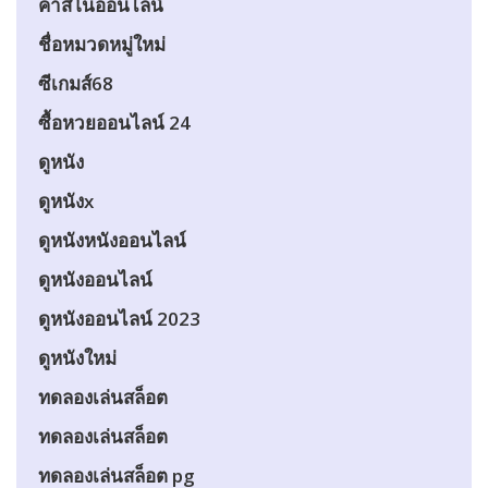
คาสิโนออนไลน์
ชื่อหมวดหมู่ใหม่
ซีเกมส์68
ซื้อหวยออนไลน์ 24
ดูหนัง
ดูหนังx
ดูหนังหนังออนไลน์
ดูหนังออนไลน์
ดูหนังออนไลน์ 2023
ดูหนังใหม่
ทดลองเล่นสล็อต
ทดลองเล่นสล็อต
ทดลองเล่นสล็อต pg