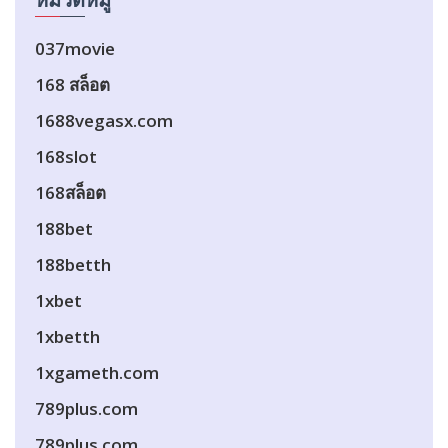
037movie
168 สล็อต
1688vegasx.com
168slot
168สล็อต
188bet
188betth
1xbet
1xbetth
1xgameth.com
789plus.com
789plus.com