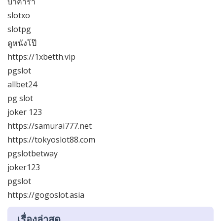
บาคาร่า
slotxo
slotpg
ดูหนังโป๊
https://1xbetth.vip
pgslot
allbet24
pg slot
joker 123
https://samurai777.net
https://tokyoslot88.com
pgslotbetway
joker123
pgslot
https://gogoslot.asia
เรื่องล่าสุด