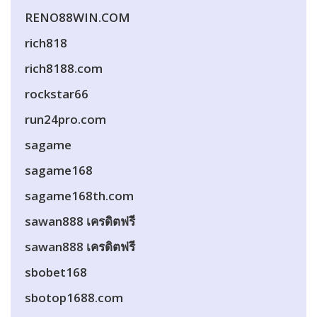
RENO88WIN.COM
rich818
rich8188.com
rockstar66
run24pro.com
sagame
sagame168
sagame168th.com
sawan888 เครดิตฟรี
sawan888 เครดิตฟรี
sbobet168
sbotop1688.com