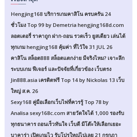
Hengjing168 บริการเกมคาสิโน ครบครัน 24
ชั่วโมง Top 99 by Demetria hengjing168d.com
ลอตเตอรี่ ราคาถูก ฝาก-ถอน รวดเร็ว ยูสเดียว เล่นได้
ทุกเกม hengjing168 คุ้มค่า ที่ไว้ใจ 31 JUL 26
คาสิโน สล็อต888 สล็อตแตกง่าย มีจริงไหม? เจาะลึก
ระบบเกม ฟีเจอร์ และปัจจัยที่เกี่ยวข้อง เว็บตรง
Jin888.asia เครดิตฟรี Top 14 by Nickolas 13 เว็บ
ใหญ่ ส.ค. 26
Sexy168 คู่มือเลือกเว็บไพ่ที่ควรรู้ Top 78 by
Analisa sexy168c.com สายวัดใจได้ 1,000 รองรับ
ทุกธนาคาร ถอนเร็วทันใจ เว็บดี มีโต๊ะให้เลือกเยอะ
บาคาร่า เปิดเกมไว รับโปรใหญ่ไปเลย 21 กรกฎา