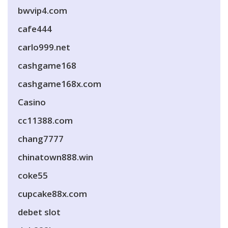
bwvip4.com
cafe444
carlo999.net
cashgame168
cashgame168x.com
Casino
cc11388.com
chang7777
chinatown888.win
coke55
cupcake88x.com
debet slot