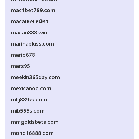
mac1bet789.com
macau69 สมัคร
macau888.win
marinapluss.com
mario678
mars95
meekin365day.com
mexicanoo.com
mfj889xx.com
mib555s.com
mmgoldsbets.com
mono16888.com