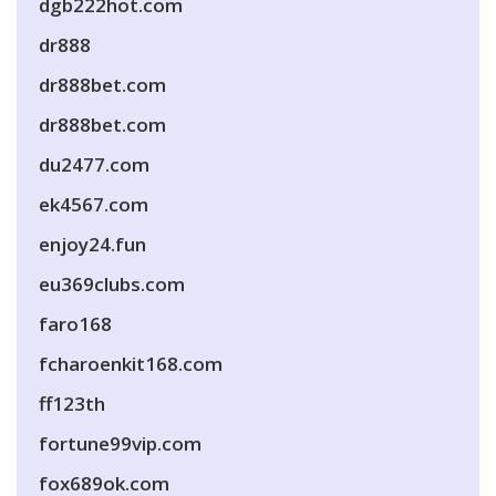
dgb222hot.com
dr888
dr888bet.com
dr888bet.com
du2477.com
ek4567.com
enjoy24.fun
eu369clubs.com
faro168
fcharoenkit168.com
ff123th
fortune99vip.com
fox689ok.com