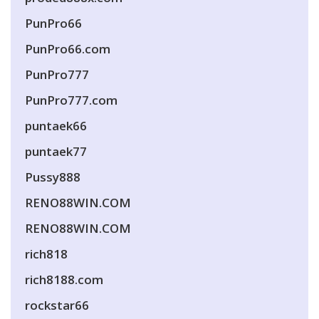
PunPro66
PunPro66.com
PunPro777
PunPro777.com
puntaek66
puntaek77
Pussy888
RENO88WIN.COM
RENO88WIN.COM
rich818
rich8188.com
rockstar66