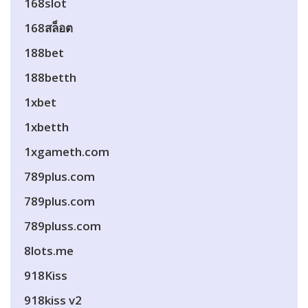
168slot
168สล็อต
188bet
188betth
1xbet
1xbetth
1xgameth.com
789plus.com
789plus.com
789pluss.com
8lots.me
918Kiss
918kiss v2