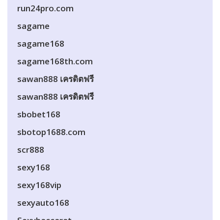
run24pro.com
sagame
sagame168
sagame168th.com
sawan888 เครดิตฟรี
sawan888 เครดิตฟรี
sbobet168
sbotop1688.com
scr888
sexy168
sexy168vip
sexyauto168