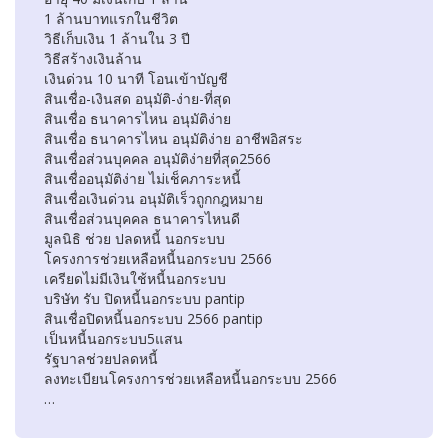
1 ล้านบาทแรกในชีวิต
วิธีเก็บเงิน 1 ล้านใน 3 ปี
วิธีสร้างเงินล้าน
เงินด่วน 10 นาที โอนเข้าบัญชี
สินเชื่อ-เงินสด อนุมัติ-ง่าย-ที่สุด
สินเชื่อ ธนาคารไหน อนุมัติง่าย
สินเชื่อ ธนาคารไหน อนุมัติง่าย อาชีพอิสระ
สินเชื่อส่วนบุคคล อนุมัติง่ายที่สุด2566
สินเชื่ออนุมัติง่าย ไม่เช็คภาระหนี้
สินเชื่อเงินด่วน อนุมัติเร็วถูกกฎหมาย
สินเชื่อส่วนบุคคล ธนาคารไหนดี
มูลนิธิ ช่วย ปลดหนี้ นอกระบบ
โครงการช่วยเหลือหนี้นอกระบบ 2566
เครียดไม่มีเงินใช้หนี้นอกระบบ
บริษัท รับ ปิดหนี้นอกระบบ pantip
สินเชื่อปิดหนี้นอกระบบ 2566 pantip
เป็นหนี้นอกระบบ5แสน
รัฐบาลช่วยปลดหนี้
ลงทะเบียนโครงการช่วยเหลือหนี้นอกระบบ 2566
…