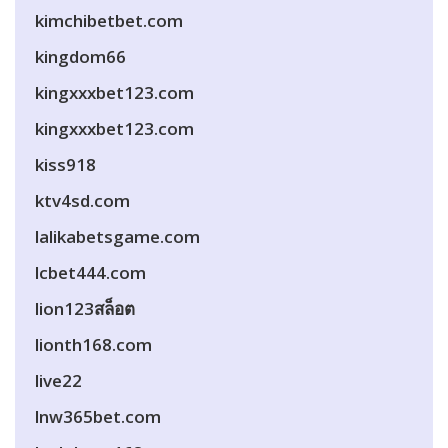
kimchibetbet.com
kingdom66
kingxxxbet123.com
kingxxxbet123.com
kiss918
ktv4sd.com
lalikabetsgame.com
lcbet444.com
lion123สล็อต
lionth168.com
live22
lnw365bet.com