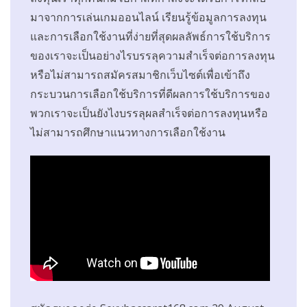
มาจากการเล่นเกมออนไลน์ เรียนรู้ข้อมูลการลงทุน
และการเลือกใช้งานที่ง่ายที่สุดผลลัพธ์การใช้บริการ
ของเราจะเป็นอย่างไรบรรลุความสำเร็จต่อการลงทุน
หรือไม่สามารถสมัครสมาชิกเว็บไซต์เพื่อเข้าถึง
กระบวนการเลือกใช้บริการที่ดีผลการใช้บริการของ
พวกเราจะเป็นยังไงบรรลุผลสำเร็จต่อการลงทุนหรือ
ไม่สามารถศึกษาแนวทางการเลือกใช้งาน