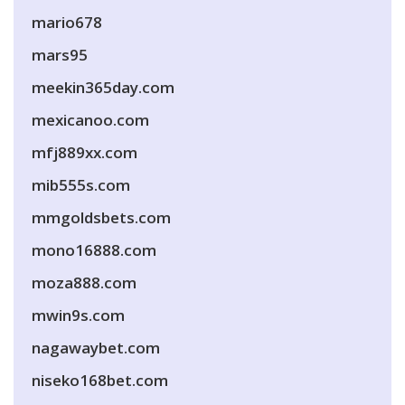
mario678
mars95
meekin365day.com
mexicanoo.com
mfj889xx.com
mib555s.com
mmgoldsbets.com
mono16888.com
moza888.com
mwin9s.com
nagawaybet.com
niseko168bet.com