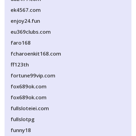
ek4567.com
enjoy24.fun
eu369clubs.com
faro168
fcharoenkit168.com
ff123th
fortune99vip.com
fox689ok.com
fox689ok.com
fullsloteiei.com
fullslotpg
funny18