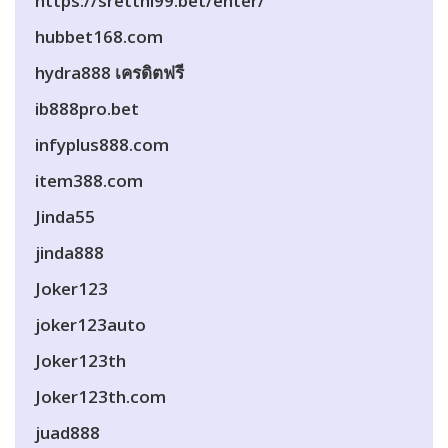
https://sretthi99.bet/enter/
hubbet168.com
hydra888 เครดิตฟรี
ib888pro.bet
infyplus888.com
item388.com
Jinda55
jinda888
Joker123
joker123auto
Joker123th
Joker123th.com
juad888