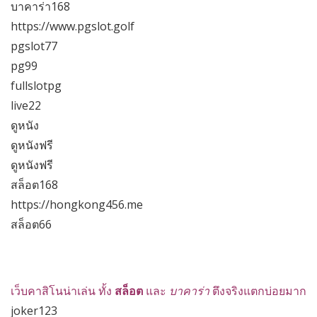
บาคาร่า168
https://www.pgslot.golf
pgslot77
pg99
fullslotpg
live22
ดูหนัง
ดูหนังฟรี
ดูหนังฟรี
สล็อต168
https://hongkong456.me
สล็อต66
เว็บคาสิโนน่าเล่น ทั้ง
สล็อต
และ
บาคาร่า
ตึงจริงแตกบ่อยมาก
joker123