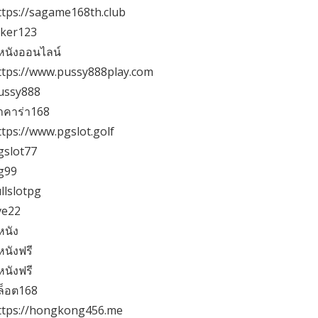
ttps://sagame168th.club
oker123
ูหนังออนไลน์
ttps://www.pussy888play.com
ussy888
าคาร่า168
ttps://www.pgslot.golf
gslot77
g99
ullslotpg
ive22
หนัง
หนังฟรี
หนังฟรี
ล็อต168
ttps://hongkong456.me