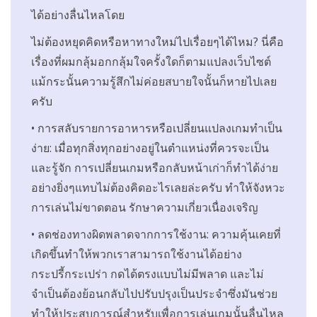
ได้อย่างลื่นไหลโดย
ไม่ต้องหยุดคิดหรือหาทางใหม่ไปเรื่อยๆได้ไหม? นี่คือ
เรื่องที่ผมกลุ้มอกกลุ้มใจครั้งใดก็ตามแปลงเว็บไซต์
แม้กระนั้นความรู้สึกไม่ค่อยสบายใจนั้นก็หายไปเลย
ครับ
• การสลับรายการอาหารหรือเปลี่ยนแปลงเกมทำเป็น
ง่าย: เมื่อทุกสิ่งทุกอย่างอยู่ในตำแหน่งที่ควรจะเป็น
และรู้จัก การเปลี่ยนเกมหรือกลับหน้าเก่าก็ทำได้ง่าย
อย่างยิ่งๆแทบไม่ต้องคิดอะไรเลยล่ะครับ ทำให้จังหวะ
การเล่นไม่ขาดตอน รักษาความเกี่ยวเนื่องเจริญ
• ลดช่องทางผิดพลาดจากการใช้งาน: ความคุ้นเคยที่
เกิดขึ้นทำให้พวกเราสามารถใช้งานได้อย่าง
กระปรี้กระเปร่า กดได้ตรงแบบไม่มีพลาด และไม่
จำเป็นต้องย้อนกลับไปปรับปรุงเป็นประจำซึ่งมันช่วย
ทำให้ประสบการณ์สำหรับเพื่อการเล่นเกมนั้นลื่นไหล