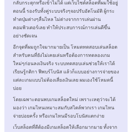
กลับกระตุกหรือเข้าไม่ได้ แต่เว็บไซต์สล็อตที่ผมใช้อยู่
ตอนนี้ รองรับทั้งคู่ระบบจริงๆจอปรับอัตโนมัติ ผู้กระ
ทำดปุ่มต่างๆลื่นไหล ไม่ต่างจากการเล่นผ่าน
คอมพิวเตอร์เลย ทำให้ประสบการณ์การเล่นดีขึ้น
อย่างชัดเจน
อีกจุดที่ผมถูกใจมากมายเป็น โหมดทดสอบเล่นสล็อต
สำหรับคนที่ยังไม่เคยเล่นหรือต้องการทดลองเกม
ใหม่ๆก่อนลงเงินจริง ระบบทดสอบเล่นช่วยให้เราได้
เรียนรู้กติกา ฟีพบร์โบนัส แล้วก็แบบอย่างการจ่ายของ
แต่ละเกมแบบไม่ต้องเสี่ยงเงินเลย ผมเองใช้โหมดนี้
บ่อย
โดยเฉพาะตอนพบเกมสล็อตใหม่ เพราะเหตุว่าจะได้
มองว่า เกมไหนเหมาะสมกับสไตล์พวกเรา เกมไหน
จ่ายบ่อยครั้ง หรือเกมไหนมีรอบโบนัสแตกง่าย
เว็บสล็อตที่ดีต้องมีเกมสล็อตให้เลือกมากมาย ทั้งจาก