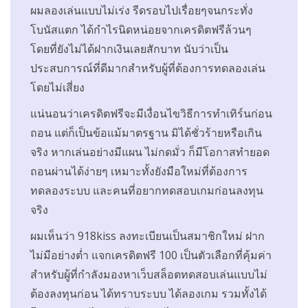
ผมลองเล่นแบบไม่เร่ง รีดรอบไปเรื่อยๆจนกระทั่ง
โบนัสแตก ได้กำไรนิดหน่อยจากเครดิตฟรีล้วนๆ
โดยที่ยังไม่ได้ฝากเงินเลยสักบาท นับว่าเป็น
ประสบการณ์ที่ดีมากสำหรับผู้ที่ต้องการทดลองเล่น
โดยไม่เสี่ยง
แน่นอนว่าเครดิตฟรีจะมีเงื่อนไขวิธีการทำเทิร์นก่อน
ถอน แต่ก็เป็นข้อแม้มาตรฐาน มิได้ชั่วร้ายหรือเกิน
จริง หากเล่นอย่างมีแผน ไม่กดมั่ว ก็มีโอกาสทำยอด
ถอนผ่านได้ง่ายๆ เหมาะทั้งยังมือใหม่ที่ต้องการ
ทดลองระบบ และคนที่อยากทดสอบเกมก่อนลงทุน
จริง
ผมเห็นว่า 918kiss ลงทะเบียนเป็นสมาชิกใหม่ ฝาก
ไม่มีอย่างต่ำ แจกเครดิตฟรี 100 เป็นตัวเลือกที่คุ้มค่า
สำหรับผู้ที่กำลังมองหาเว็บสล็อตทดสอบเล่นแบบไม่
ต้องลงทุนก่อน ได้ทราบระบบ ได้ลองเกม รวมทั้งได้