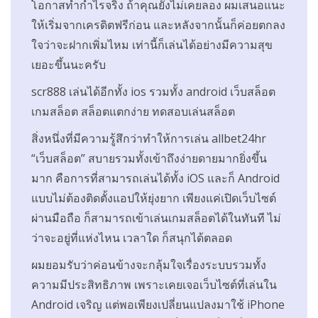
โอกาสทำกำไรจริง ถ้าคุณยังไม่เคยลอง ผมเสนอแนะ
ให้เริ่มจากเครดิตฟรีก่อน และหลังจากนั้นก็ค่อยตกลง
ใจว่าจะฝากเพิ่มไหม เท่านี้ก็เล่นได้อย่างมีความสุข
เยอะขึ้นนะครับ
scr888 เล่นได้อีกทั้ง ios รวมทั้ง android เว็บสล็อต
เกมสล็อต สล็อตแตกง่าย ทดสอบเล่นสล็อต
สิ่งหนึ่งที่มีความรู้สึกว่าทำให้การเล่น allbet24hr
“เว็บสล็อต” สบายรวมทั้งเข้าถึงง่ายดายมากยิ่งขึ้น
มาก คือการที่สามารถเล่นได้ทั้ง iOS และก็ Android
แบบไม่ต้องติดตั้งแอปให้ยุ่งยาก เพียงแค่เปิดเว็บไซต์
ผ่านมือถือ ก็สามารถเข้าเล่นเกมสล็อตได้ในทันที ไม่
ว่าจะอยู่ที่แห่งไหน เวลาใด ก็สนุกได้ตลอด
ผมยอมรับว่าค่อนข้างจะกลุ้มใจเรื่องระบบรวมทั้ง
ความมีประสิทธิภาพ เพราะเคยเจอเว็บไซต์ที่เล่นใน
Android เจริญ แต่พอเพียงเปลี่ยนแปลงมาใช้ iPhone