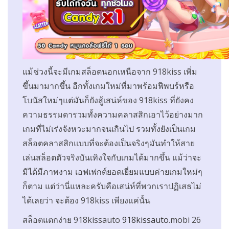
แม้ช่วงนี้จะมีเกมสล็อตนอกเหนือจาก 918kiss เพิ่ม
ขึ้นมามากขึ้น อีกทั้งเกมใหม่ที่มาพร้อมฟีพบร์หรือ
โบนัสใหม่ๆแต่มันก็ยังสู้เสน่ห์ของ 918kiss ที่ยังคง
ความธรรมดารวมทั้งความคลาสสิกเอาไว้อย่างมาก
เกมที่ไม่เร่งจังหวะมากจนเกินไป รวมทั้งยังเป็นเกม
สล็อตคลาสสิกแบบที่จะต้องเป็นจริงๆมันทำให้สาย
เล่นสล็อตตัวจริงบันเทิงใจกับเกมได้มากขึ้น แม้ว่าจะ
มิได้มีภาพงาม เอฟเฟกต์ยอดเยี่ยมแบบค่ายเกมใหม่ๆ
ก็ตาม แต่ว่านี่แหละครับคือเสน่ห์ที่พวกเราปฏิเสธไม่
ได้เลยว่า จะต้อง 918kiss เพียงแค่นั้น
สล็อตแตกง่าย 918kissauto
918kissauto
.mobi 26