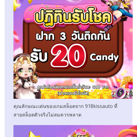
คุณลักษณะเด่นของเกมสล็อตจาก 918kissauto ที่
สายสล็อตตัวจริงไม่สมควรพลาด