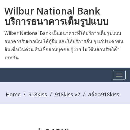
Wilbur National Bank
บริการธนาคารเต็มรูปแบบ
Wilber National Bank เป็นธนาคารที่ให้บริการเต็มรูปแบบ
ธนาคารรับฝากเงิน ให้กู้ยืม และให้บริการอื่น ๆ แก่ประชาชน
สินเชื่อเงินด่วน สินเชื่อส่วนบุคคล กู้ง่าย ไม่ใช้หลักทรัพย์ค้ำ
ประกัน
Home
/
918Kiss
/
918kiss v2
/
สล็อต918kiss