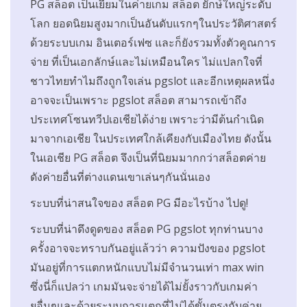
PG สล็อต เป็นเยี่ยมในค่ายเกม สล็อต ยักษ์ใหญ่ระดับ
โลก ยอดนิยมสูงมากเป็นอันดับแรกๆในประวัติศาสตร์
ด้วยระบบเกม อินเตอร์เฟซ และก็ยังรวมทั้งตัวคูณการ
จ่าย ที่เป็นเอกลักษ์และไม่เหมือนใคร ไม่แปลกใจที่
ชาวไทยทำไมถึงถูกใจเล่น pgslot และอีกเหตุผลหนึ่ง
อาจจะเป็นเพราะ pgslot สล็อต สามารถเข้าถึง
ประเทศโซนทวีปเอเชียได้ง่าย เพราะว่ามีต้นกำเนิด
มาจากเอเชีย ในประเทศใกล้เคียงกับเมืองไทย ดังนั้น
ในเอเชีย PG สล็อต จึงเป็นที่นิยมมากกว่าสล็อตค่าย
ดังค่ายอื่นที่ต่างแดนเขาเล่นๆกันนั่นเอง
ระบบที่น่าสนใจของ สล็อต PG มีอะไรบ้าง ไปดู!
ระบบที่น่าดึงดูดของ สล็อต PG pgslot ทุกท่านบาง
ครั้งอาจจะทราบกันอยู่แล้วว่า ความปังของ pgslot
มันอยู่ที่การแตกหนักแบบไม่มีจำนวนเท่า max win
ซึ่งนี่ก็แปลว่า เกมมันจะจ่ายได้ไม่ยั้งราวกับเกมค่า
ยอื่นๆและด้วยระบบการแตกที่ไม่ได้ขั้นตรงกับค่าย