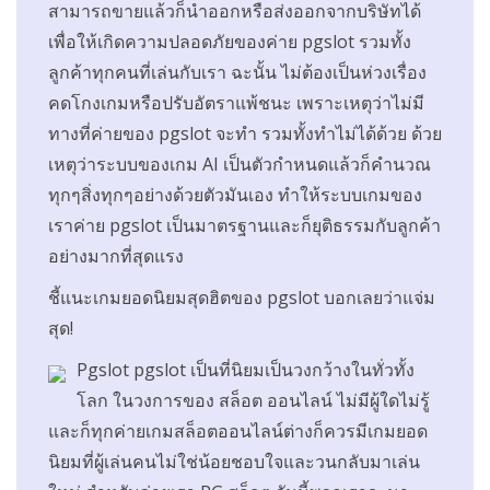
สามารถขายแล้วก็นำออกหรือส่งออกจากบริษัทได้
เพื่อให้เกิดความปลอดภัยของค่าย pgslot รวมทั้ง
ลูกค้าทุกคนที่เล่นกับเรา ฉะนั้น ไม่ต้องเป็นห่วงเรื่อง
คดโกงเกมหรือปรับอัตราแพ้ชนะ เพราะเหตุว่าไม่มี
ทางที่ค่ายของ pgslot จะทำ รวมทั้งทำไม่ได้ด้วย ด้วย
เหตุว่าระบบของเกม AI เป็นตัวกำหนดแล้วก็คำนวณ
ทุกๆสิ่งทุกๆอย่างด้วยตัวมันเอง ทำให้ระบบเกมของ
เราค่าย pgslot เป็นมาตรฐานและก็ยุติธรรมกับลูกค้า
อย่างมากที่สุดแรง
ชี้แนะเกมยอดนิยมสุดฮิตของ pgslot บอกเลยว่าแจ่ม
สุด!
Pgslot pgslot เป็นที่นิยมเป็นวงกว้างในทั่วทั้ง
โลก ในวงการของ สล็อต ออนไลน์ ไม่มีผู้ใดไม่รู้
และก็ทุกค่ายเกมสล็อตออนไลน์ต่างก็ควรมีเกมยอด
นิยมที่ผู้เล่นคนไม่ใช่น้อยชอบใจและวนกลับมาเล่น