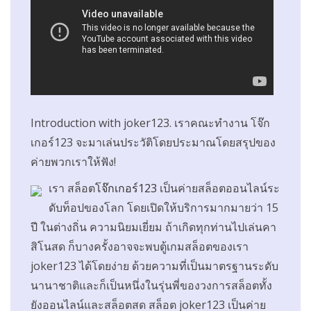
Introduction with joker123. เราคณะทำงาน โจ๊ก
เกอร์123 จะมาเล่นประวัติโดยประมาณโดยสรุปของ
ค่ายพวกเราให้ฟัง!
เรา สล็อต
โจ๊กเกอร์123
เป็นค่ายสล็อตออนไลน์ระ
ดับท็อปของโลก โดยเปิดให้บริการมากมายว่า 15
ปี ในต่างถิ่น ความนิยมเยี่ยม ถ้าเกิดทุกท่านไปเล่นคา
สิโนสด ก็บางครั้งอาจจะพบตู้เกมสล็อตของเรา
joker123 ได้โดยง่าย ด้วยความที่เป็นมาตรฐานระดับ
นานาชาติและก็เป็นหนึ่งในรุ่นพี่ของวงการสล็อตทั้ง
ยังออนไลน์และสล็อตสด สล็อต joker123 เป็นค่าย