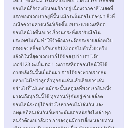
เลยว่า ขณะนั้น ประเทศแรกที่เราเปิดให้บริการสล็อต
ออนไลน์ก็ยังคงเป็นอเมริกาอยู่ เนื่องจากคาสิโนสดที่
แรกของพวกเราอยู่ที่นั้น แม้กระนั้นต่อไปต่อๆมา สิ่งที่
เหนือความคาดหวังก็เกิดขึ้น เพราะแวดวงสล็อต
ออนไลน์โจขึ้นอย่างเร็วจนกระทั่งเรารับมือใน
ประเทศไม่ทัน ทำให้จำต้องกระจัดกระจายสล็อตเว็บ
ตรงของ สล็อต โจ๊กเกอร์123 ออกไปทั่วทั้งยังทวีป
แล้วก็ในที่สุด พวกเราก็ได้ข้อสรุปว่า เรา โจ๊ก
เกอร์123 จะเป็น no.1 วงการสล็อตออนไลน์ให้ได้
ภายหลังวันนั้นเป็นต้นมา รายได้ของพวกเราถล่ม
ทลาย ไม่ใช่ว่าลูกค้าทุกคนเล่นแล้วเสียเอาๆเล่น
อย่างไรก็ไม่แตก แม้กระนั้นเหตุผลที่พวกเรายืนหนึ่ง
มาจนถึงทุกวันนี้ได้ ทุกท่านก็รู้กันอยู่ ค่ายสล็อต
ออนไลน์จะอยู่ได้อย่างไรหากคนไม่เล่นกัน และ
เหตุผลที่คนเล่นกันก็เพราะมันแตกหนักยังไงเล่า ทุก
คนจำต้องอย่าลืมว่า การลงทุนมีการเสี่ยง หลายท่าน