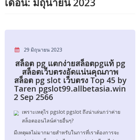
เดือน:
มิถุนายน 2023
29 มิถุนายน 2023
สล็อต pg แตกง่ายสล็อตpgแท้ pg
สล็อตเว็บตรงอัดแน่นคุณภาพ
สล็อต pg slot เว็บตรง Top 45 by
Taren pgslot99.allbetasia.win
2 Sep 2566
เพราะเหตุไร pgslot pgslot ถึงน่าเล่นกว่าค่าย
สล็อตออนไลน์ค่ายอื่นๆ?
มีเหตุผลไม่มากมายสำหรับในการที่เราต้องการจะ