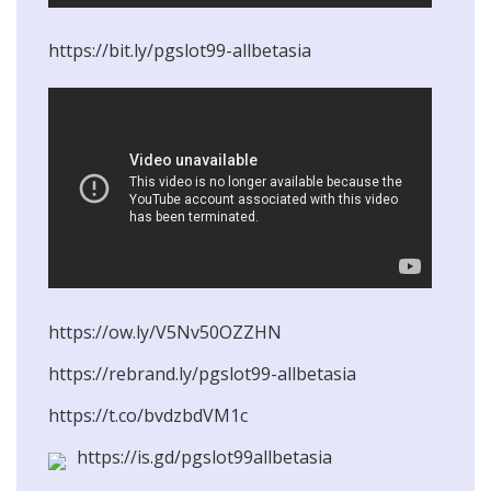
https://bit.ly/pgslot99-allbetasia
https://ow.ly/V5Nv50OZZHN
https://rebrand.ly/pgslot99-allbetasia
https://t.co/bvdzbdVM1c
https://is.gd/pgslot99allbetasia