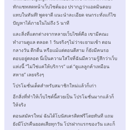
ทักแชทสดหน้าเว็บไซต์มอง ปรากฏว่าแอดมินตอบ
แทบในทันที! พูดจาดี แนะนำละเอียด จนกระทั่งแก้ไข
ปัญหาได้ภายในไม่ถึง 5 นาที
และสิ่งที่แตกต่างจากหลายเว็บไซต์คือ เขามีคณะ
ทำงานดูแล ตลอด 1 วันจริงๆไม่ว่าจะยามเช้า ตอน
กลางวัน ดึกดื่น หรือแม้แต่ตอนตีสาม ก็ยังมีคนรอ
ตอบอยู่ตลอด นี่เป็นความใส่ใจที่ฉันมีความรู้สึกว่าเว็บ
แห่งนี้ “ไม่ใช่แค่ให้บริการ” แต่ “ดูแลลูกค้าเหมือน
สหาย” เลยจริงๆ
โปรโมชั่นเด็ดสำหรับสมาชิกใหม่แล้วก็เก่า
อีกสิ่งที่ทำให้เว็บไซต์นี้สวยเป็น โปรโมชั่นมากแล้วก็
ให้จริง
ตอนสมัครใหม่ ฉันได้โบนัสเครดิตฟรีโดยทันที แถม
ยังมีโปรคืนยอดเสียทุกวัน โปรฝากแรกของวัน และก็