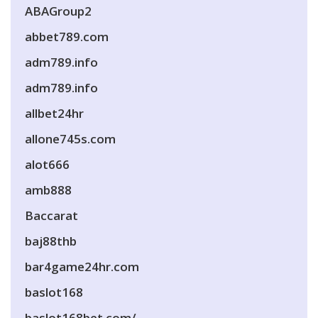
ABAGroup2
abbet789.com
adm789.info
adm789.info
allbet24hr
allone745s.com
alot666
amb888
Baccarat
baj88thb
bar4game24hr.com
baslot168
baslot168bet.com/