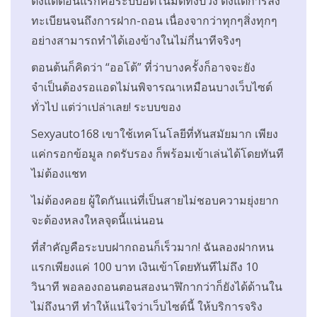
ตั้งแต่ตอนแรกคือระบบอัตโนมัติทั้งปวง ตั้งแต่การลง
ทะเบียนจนถึงการฝาก-ถอน เนื่องจากว่าทุกๆสิ่งทุกๆ
อย่างสามารถทำได้เองข้างในไม่กี่นาทีจริงๆ
ตอนต้นก็คิดว่า “ออโต้” ที่ว่าบางครั้งก็อาจจะยัง
จำเป็นต้องรอแอดไม่นพิจารณาเหมือนบางเว็บไซต์
ทั่วไป แต่ว่าเปล่าเลย! ระบบของ
Sexyauto168 เขาใช้เทคโนโลยีที่ทันสมัยมาก เพียง
แค่กรอกข้อมูล กดรับรอง ก็พร้อมเข้าเล่นได้โดยทันที
ไม่ต้องแชท
ไม่ต้องคอย ผู้ใดกันแน่ที่เป็นสายไม่ชอบความยุ่งยาก
จะต้องหลงใหลจุดนี้แน่นอน
ที่สำคัญคือระบบฝากถอนก็เร็วมาก! ฉันลองฝากหน
แรกเพียงแค่ 100 บาท เงินเข้าโดยทันทีไม่ถึง 10
วินาที พอลองถอนตอนสองนาฬิกากว่าก็ยังได้ด้านใน
ไม่ถึงนาที ทำให้แน่ใจว่าเว็บไซต์นี้ ให้บริการจริง