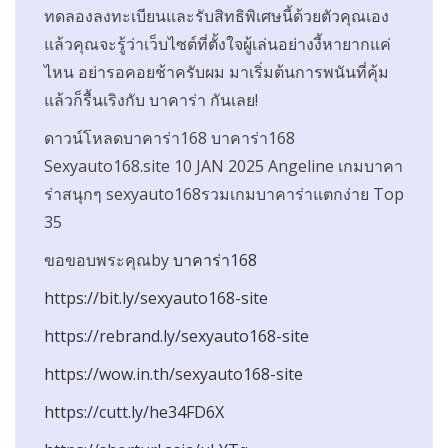
ทดลองลงทะเบียนและรับสิทธิพิเศษนี้ด้วยตัวคุณเอง
แล้วคุณจะรู้ว่าเว็บไซต์ที่ตั้งใจผู้เล่นอย่างงี้หายากแค่
ไหน อย่ารอคอยช้าครับผม มาเริ่มต้นการพนันที่คุ้ม
แล้วก็รื้นเริงกับ บาคาร่า กันเลย!
ดาวน์โหลดบาคาร่า168 บาคาร่า168
Sexyauto168.site 10 JAN 2025 Angeline เกมบาคา
ร่าสนุกๆ sexyauto168รวมเกมบาคาร่าแตกง่าย Top
35
ขอขอบพระคุณby
บาคาร่า168
https://bit.ly/sexyauto168-site
https://rebrand.ly/sexyauto168-site
https://wow.in.th/sexyauto168-site
https://cutt.ly/he34FD6X