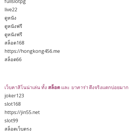
fullslotpg
live22
ดูหนัง
ดูหนังฟรี
ดูหนังฟรี
สล็อต168
https://hongkong456.me
สล็อต66
เว็บคาสิโนน่าเล่น ทั้ง
สล็อต
และ
บาคาร่า
ตึงจริงแตกบ่อยมาก
joker123
slot168
https://jin55.net
slot99
สล็อตเว็บตรง