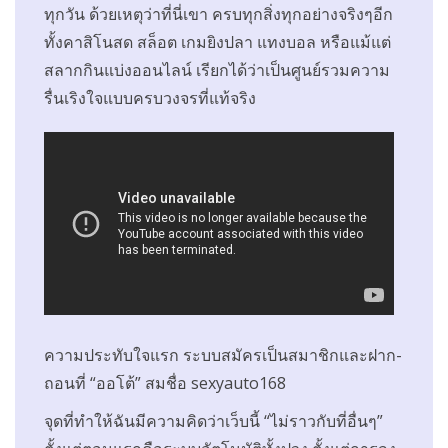
ทุกวัน ด้วยเหตุว่าที่นี่เขา ครบทุกสิ่งทุกอย่างจริงๆอีก
ทั้งคาสิโนสด สล็อต เกมยิงปลา แทงบอล หรือแม้แต่
สลากกินแบ่งออนไลน์ เรียกได้ว่าเป็นศูนย์รวมความ
รื่นเริงใจแบบครบวงจรที่แท้จริง
ความประทับใจแรก ระบบสมัครเป็นสมาชิกและฝาก-
ถอนที่ “ออโต้” สมชื่อ sexyauto168
จุดที่ทำให้ฉันมีความคิดว่าเว็บนี้ “ไม่ราวกับที่อื่นๆ”