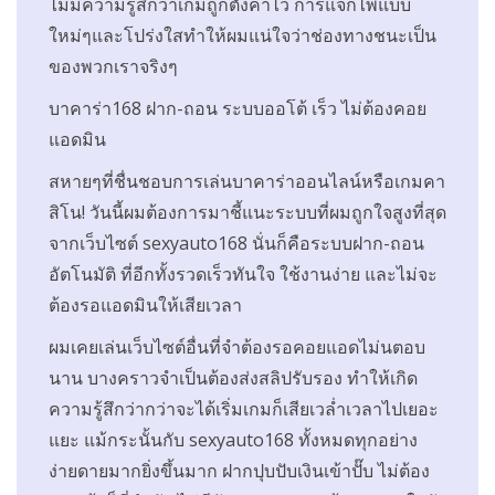
ไม่มีความรู้สึกว่าเกมถูกตั้งค่าไว้ การแจกไพ่แบบ
ใหม่ๆและโปร่งใสทำให้ผมแน่ใจว่าช่องทางชนะเป็น
ของพวกเราจริงๆ
บาคาร่า168 ฝาก-ถอน ระบบออโต้ เร็ว ไม่ต้องคอย
แอดมิน
สหายๆที่ชื่นชอบการเล่นบาคาร่าออนไลน์หรือเกมคา
สิโน! วันนี้ผมต้องการมาชี้แนะระบบที่ผมถูกใจสูงที่สุด
จากเว็บไซต์ sexyauto168 นั่นก็คือระบบฝาก-ถอน
อัตโนมัติ ที่อีกทั้งรวดเร็วทันใจ ใช้งานง่าย และไม่จะ
ต้องรอแอดมินให้เสียเวลา
ผมเคยเล่นเว็บไซต์อื่นที่จำต้องรอคอยแอดไม่นตอบ
นาน บางคราวจำเป็นต้องส่งสลิปรับรอง ทำให้เกิด
ความรู้สึกว่ากว่าจะได้เริ่มเกมก็เสียเวล่ำเวลาไปเยอะ
แยะ แม้กระนั้นกับ sexyauto168 ทั้งหมดทุกอย่าง
ง่ายดายมากยิ่งขึ้นมาก ฝากปุบปับเงินเข้าปั๊บ ไม่ต้อง