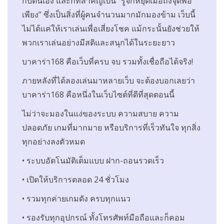
กับตนเอง และก็ที่สำคัญเป็น “รู้จักหยุดเมื่อถึงจุดพอ
เพียง” ซึ่งเป็นสิ่งที่ผู้คนจำนวนมากมักมองข้าม เว็บนี้
ไม่ได้แค่ให้เราเล่นเพื่อเสี่ยงโชค แม้กระนั้นยังช่วยให้
พวกเราเล่นอย่างมีสติและสนุกได้ในระยะยาว
บาคาร่า168 คือเว็บที่ครบ จบ รวมทั้งเชื่อถือได้จริง!
ภายหลังที่ได้ลองเล่นมาหลายเว็บ จะต้องบอกเลยว่า
บาคาร่า168 คือหนึ่งในเว็บไซต์ที่ดีที่สุดตอนนี้
ไม่ว่าจะมองในแง่ของระบบ ความสบาย ความ
ปลอดภัย เกมที่มากมาย หรือบริการที่เร็วทันใจ ทุกสิ่ง
ทุกอย่างลงตัวหมด
• ระบบอัตโนมัติเต็มแบบ ฝาก-ถอนรวดเร็ว
• เปิดให้บริการตลอด 24 ชั่วโมง
• รวมทุกค่ายเกมดัง ครบทุกแนว
• รองรับทุกอุปกรณ์ ทั้งโทรศัพท์มือถือและก็คอม