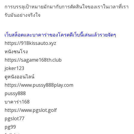
การบรรลุเป้าหมายมักมากับการตัดสินใจของเราในเวลาที่เรา
รับมันอย่างจริงใจ
เว็บสล็อตและบาคาร่าของโครตดีเว็บนี้เล่นแล้วรวยจัดๆ
https://918kissauto.xyz
หนังชนโรง
https://sagame168th.club
joker123
ดูหนังออนไลน์
https://www.pussy888play.com
pussy888
บาคาร่า168
https://www.pgslot.golf
pgslot77
pg99