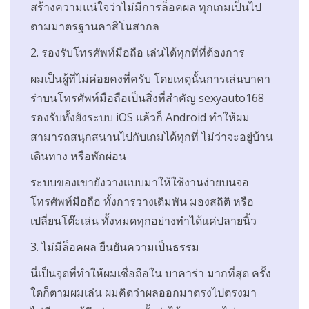
สร้างความแน่ใจว่าไม่มีการล็อคผล ทุกเกมเป็นไป
ตามมาตรฐานคาสิโนสากล
2. รองรับโทรศัพท์มือถือ เล่นได้ทุกที่ที่ต้องการ
ผมเป็นผู้ที่ไม่ค่อยคงที่ครับ โดยเหตุนั้นการเล่นบาคา
ร่าบนโทรศัพท์มือถือเป็นสิ่งที่สำคัญ sexyauto168
รองรับทั้งยังระบบ iOS แล้วก็ Android ทำให้ผม
สามารถสนุกสนานไปกับเกมได้ทุกที่ ไม่ว่าจะอยู่บ้าน
เดินทาง หรือพักผ่อน
ระบบของเขายังวางแบบมาให้ใช้งานง่ายบนจอ
โทรศัพท์มือถือ ทั้งการวางเดิมพัน มองสถิติ หรือ
เปลี่ยนโต๊ะเล่น ทั้งหมดทุกอย่างทำได้แค่ปลายนิ้ว
3. ไม่มีล็อคผล ยืนยันความเป็นธรรม
นี่เป็นจุดที่ทำให้ผมเชื่อถือใน บาคาร่า มากที่สุด ครั้ง
ใดก็ตามผมเล่น ผมคิดว่าผลออกมาตรงไปตรงมา