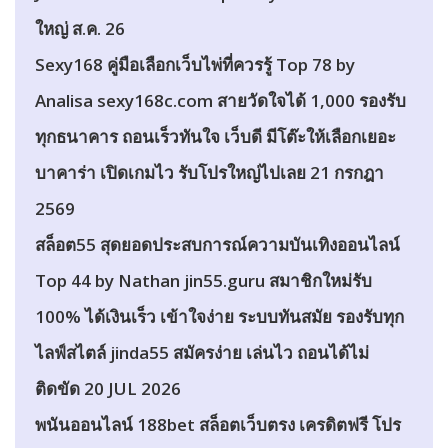
ใหญ่ ส.ค. 26
Sexy168 คู่มือเลือกเว็บไพ่ที่ควรรู้ Top 78 by
Analisa sexy168c.com สายวัดใจได้ 1,000 รองรับ
ทุกธนาคาร ถอนเร็วทันใจ เว็บดี มีโต๊ะให้เลือกเยอะ
บาคาร่า เปิดเกมไว รับโปรใหญ่ไปเลย 21 กรกฎา
2569
สล็อต55 สุดยอดประสบการณ์ความบันเทิงออนไลน์
Top 44 by Nathan jin55.guru สมาชิกใหม่รับ
100% ได้เงินเร็ว เข้าใจง่าย ระบบทันสมัย รองรับทุก
ไลฟ์สไตล์ jinda55 สมัครง่าย เล่นไว ถอนได้ไม่
ติดขัด 20 JUL 2026
พนันออนไลน์ 188bet สล็อตเว็บตรง เครดิตฟรี โปร