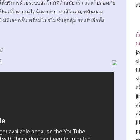
ห้บริการด้วยระบบอัตโนมัติล้ำสมัย เร็ว และก็ปลอดภัย
ส
จะเป็น สล็อตออนไลน์แตกง่าย, คาสิโนสด, พนันบอล
่มีเลขกลั้น พร้อมโปรโมชั่นสุดคุ้ม รองรับอีกทั้ง
เว
บ
ใส
j
s
ี
ht
s
ส
j
ส
ส
J
p
พุ