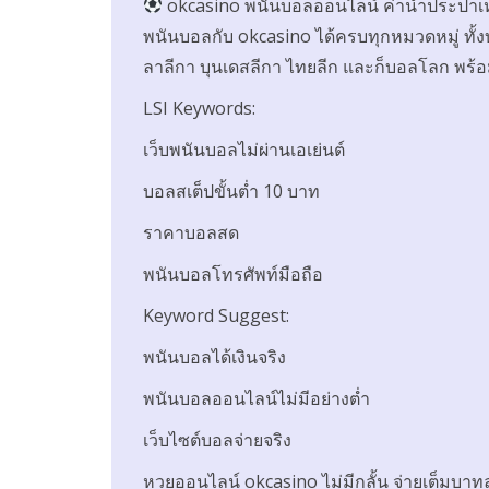
okcasino พนันบอลออนไลน์ ค่าน้ำประปาเห
พนันบอลกับ okcasino ได้ครบทุกหมวดหมู่ ทั้งบ
ลาลีกา บุนเดสลีกา ไทยลีก และก็บอลโลก พร
LSI Keywords:
เว็บพนันบอลไม่ผ่านเอเย่นต์
บอลสเต็ปขั้นต่ำ 10 บาท
ราคาบอลสด
พนันบอลโทรศัพท์มือถือ
Keyword Suggest:
พนันบอลได้เงินจริง
พนันบอลออนไลน์ไม่มีอย่างต่ำ
เว็บไซต์บอลจ่ายจริง
หวยออนไลน์ okcasino ไม่มีกลั้น จ่ายเต็มบาท