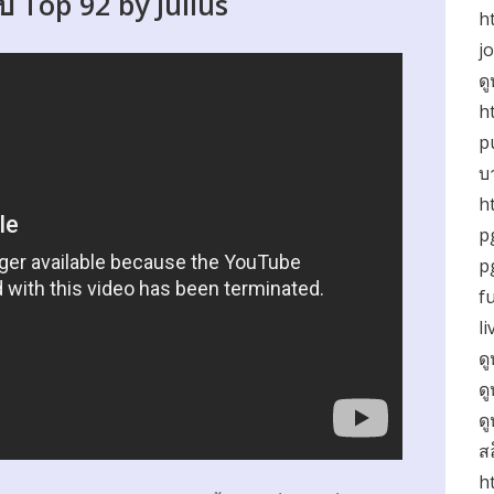
บ Top 92 by Julius
h
j
ด
h
p
บ
h
p
p
f
l
ดู
ดู
ดู
ส
h