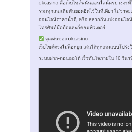
okcasino คือเว็บไซต์พนันออนไลน์ครบวงจรที่ใ
รวมทุกเกมเดิมพันยอดฮิตไว้ในที่เดียว ไม่ว่า
ออนไลน์ราคาน้ำดี, หรือ สลากกินแบ่งออนไลน์ไม
โทรศัพท์มือถือและก็คอมพิวเตอร์
จุดเด่นของ okcasino
เว็บไซต์ตรงไม่ล็อกยูส เล่นได้ทุกเกมแบบโปร่ง
ระบบฝาก-ถอนออโต้ เร็วทันใจภายใน 10 วินาท