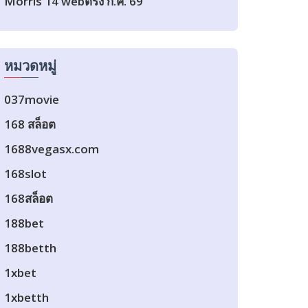
Morris 14 webตรง ก.ค. 69
หมวดหมู่
037movie
168 สล็อต
1688vegasx.com
168slot
168สล็อต
188bet
188betth
1xbet
1xbetth