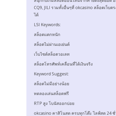
สนุกกับเกมสล็อตออนไลน์จากค่ายดังสุดยอด อย
CQ9, JILI รวมทั้งอื่นๆที่ okcasino สล็อตเว็บ
ได้
LSI Keywords:
สล็อตแตกหนัก
สล็อตไม่ผ่านเอเย่นต์
เว็บไซต์สล็อตวอเลท
สล็อตโทรศัพท์เคลื่อนที่ได้เงินจริง
Keyword Suggest:
สล็อตไม่มีอย่างน้อย
ทดลองเล่นสล็อตฟรี
RTP สูง โบนัสออกบ่อย
okcasino คาสิโนสด ครบทุกโต๊ะ ไลฟ์สด 24 ชั