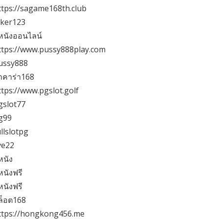
ttps://sagame168th.club
oker123
ูหนังออนไลน์
ttps://www.pussy888play.com
ussy888
าคาร่า168
ttps://www.pgslot.golf
gslot77
g99
ullslotpg
ive22
หนัง
หนังฟรี
หนังฟรี
ล็อต168
ttps://hongkong456.me