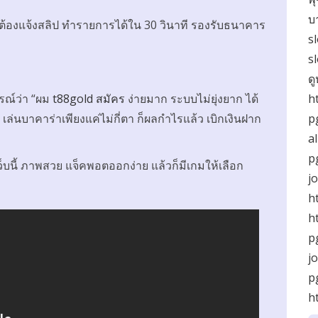
บ
้องแจ้งสลิป ทำรายการได้ใน 30 วินาที รองรับธนาคาร
s
s
ดู
รณ์ว่า “ผม
t88gold สมัคร
ง่ายมาก ระบบไม่ยุ่งยาก ได้
h
 เล่นบาคาร่าเพียงแค่ไม่กี่ตา ก็ผลกำไรแล้ว เบิกเงินฝาก
p
a
p
็บนี้ ภาพสวย แจ็คพอตออกง่าย แล้วก็มีเกมให้เลือก
j
h
h
p
j
p
h