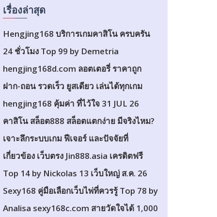
เรื่องล่าสุด
Hengjing168 บริการเกมคาสิโน ครบครัน
24 ชั่วโมง Top 99 by Demetria
hengjing168d.com ลอตเตอรี่ ราคาถูก
ฝาก-ถอน รวดเร็ว ยูสเดียว เล่นได้ทุกเกม
hengjing168 คุ้มค่า ที่ไว้ใจ 31 JUL 26
คาสิโน สล็อต888 สล็อตแตกง่าย มีจริงไหม?
เจาะลึกระบบเกม ฟีเจอร์ และปัจจัยที่
เกี่ยวข้อง เว็บตรง Jin888.asia เครดิตฟรี
Top 14 by Nickolas 13 เว็บใหญ่ ส.ค. 26
Sexy168 คู่มือเลือกเว็บไพ่ที่ควรรู้ Top 78 by
Analisa sexy168c.com สายวัดใจได้ 1,000