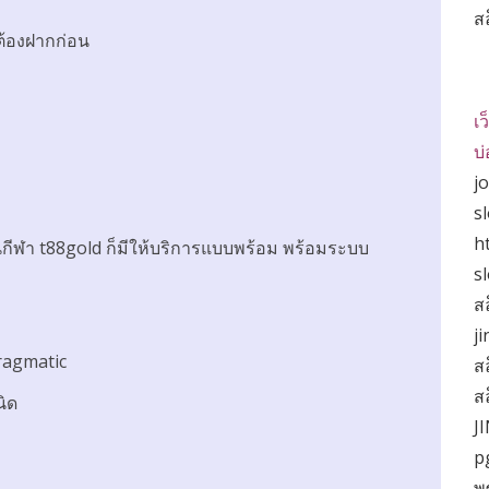
ส
่ต้องฝากก่อน
เว
บ
j
s
ht
กีฬา t88gold ก็มีให้บริการแบบพร้อม พร้อมระบบ
s
ส
j
ragmatic
ส
ส
ิด
J
p
พุ