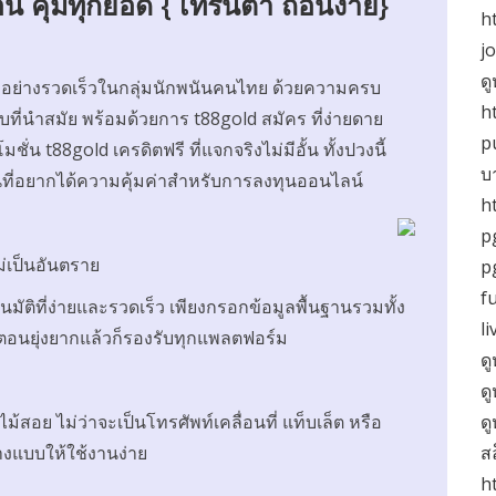
น คุ้มทุกยอด { เทิร์นต่ำ ถอนง่าย}
h
j
ด
ยมอย่างรวดเร็วในกลุ่มนักพนันคนไทย ด้วยความครบ
h
ที่นำสมัย พร้อมด้วยการ t88gold สมัคร ที่ง่ายดาย
p
ชั่น t88gold เครดิตฟรี ที่แจกจริงไม่มีอั้น ทั้งปวงนี้
บ
บคนที่อยากได้ความคุ้มค่าสำหรับการลงทุนออนไลน์
h
p
่เป็นอันตราย
p
f
ัติที่ง่ายและรวดเร็ว เพียงกรอกข้อมูลพื้นฐานรวมทั้ง
l
ั้นตอนยุ่งยากแล้วก็รองรับทุกแพลตฟอร์ม
ดู
ดู
ไม้สอย ไม่ว่าจะเป็นโทรศัพท์เคลื่อนที่ แท็บเล็ต หรือ
ดู
วางแบบให้ใช้งานง่าย
ส
h