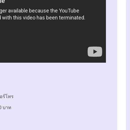
บอร์โทร
0 บาท