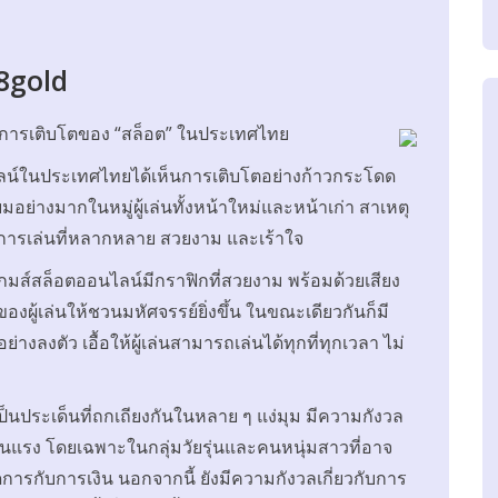
8gold
การเติบโตของ “สล็อต” ในประเทศไทย
ลน์ในประเทศไทยได้เห็นการเติบโตอย่างก้าวกระโดด
ยมอย่างมากในหมู่ผู้เล่นทั้งหน้าใหม่และหน้าเก่า สาเหตุ
ารเล่นที่หลากหลาย สวยงาม และเร้าใจ
กมส์สล็อตออนไลน์มีกราฟิกที่สวยงาม พร้อมด้วยเสียง
ของผู้เล่นให้ชวนมหัศจรรย์ยิ่งขึ้น ในขณะเดียวกันก็มี
งลงตัว เอื้อให้ผู้เล่นสามารถเล่นได้ทุกที่ทุกเวลา ไม่
็นประเด็นที่ถกเถียงกันในหลาย ๆ แง่มุม มีความกังวล
ุนแรง โดยเฉพาะในกลุ่มวัยรุ่นและคนหนุ่มสาวที่อาจ
ารกับการเงิน นอกจากนี้ ยังมีความกังวลเกี่ยวกับการ