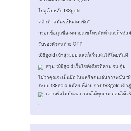
ไปสู่เว็บหลัก t88gold
คลิกที่ “สมัครเป็นสมาชิก”
กรอกข้อมูลชื่อ-หมายเลขโทรศัพท์ และก็รหัสผ
รับรองตัวตนด้วย OTP
t88gold เข้าสู่ระบบ และก็เริ่มเล่นได้โดยทันที
สรุป: t88gold เว็บไซต์เดียวที่ครบ จบ คุ้ม
ไม่ว่าคุณจะเป็นมือใหม่หรือคนเล่นการพนัน t88g
ระบบ
t88gold
สมัคร ที่ง่าย การ t88gold เข้าส
แจกจริงไม่มีหลอก เล่นได้ทุกเกม ถอนได้จร
…