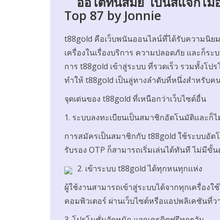
ออโต้ทันสมัย โบนัสแจกไม่อั้
Top 87 by Jonnie
t88gold คือเว็บพนันออนไลน์ที่ได้รับความนิ
เครื่องในเรื่องบริการ ความปลอดภัย และก็ระบบ
การ t88gold เข้าสู่ระบบ ที่รวดเร็ว รวมทั้งโปรโม
ทำให้ t88gold เป็นลู่ทางลำดับที่หนึ่งสำหรั
จุดเด่นของ t88gold ที่เหนือกว่าเว็บไซต์อื่น
1. ระบบลงทะเบียนเป็นสมาชิกอัตโนมัติและก็ไม
การสมัครเป็นสมาชิกกับ t88gold ใช้ระบบอัตโนม
รับรอง OTP ก็สามารถเริ่มเล่นได้ทันที ไม่มีข
2. เข้าระบบ t88gold ได้ทุกหนทุกแห่ง
ผู้ใช้งานสามารถเข้าสู่ระบบได้จากทุกเครื่องใช้
คอมพิวเตอร์ ผ่านเว็บไซต์หรือแอปพลิเคชันที่
3. โปรโมชั่นจัดหนัก แจกเครดิตฟรีทุกๆวัน