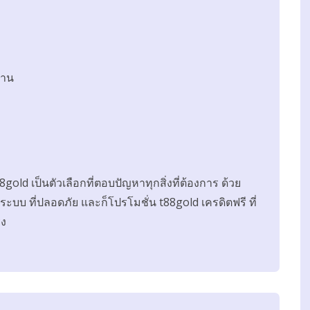
่าน
old เป็นตัวเลือกที่ตอบปัญหาทุกสิ่งที่ต้องการ ด้วย
ู่ระบบ ที่ปลอดภัย และก็โปรโมชั่น t88gold เครดิตฟรี ที่
ิง