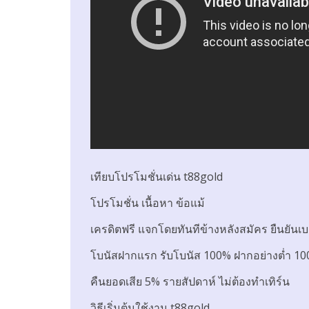
เทียบโปรโมชั่นเด่น t88gold
โปรโมชั่น เนื้อหา ข้อแม้
เครดิตฟรี แจกโดยทันทีข้างหลังสมัคร ยืนยันเ
โบนัสฝากแรก รับโบนัส 100% ฝากอย่างต่ำ 10
คืนยอดเสีย 5% รายสัปดาห์ ไม่ต้องทำเทิร์น
วิธีเริ่มต้นใช้งาน t88gold