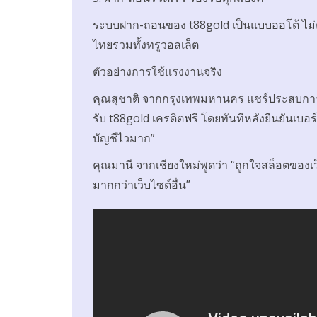
ระบบฝาก-ถอนของ t88gold เป็นแบบออโต้ ไม่ต
ไทยรวมทั้งทรูวอลเล็ต
ตัวอย่างการใช้แรงงานจริง
คุณสุชาติ จากกรุงเทพมหานคร แชร์ประสบกา
รับ t88gold เครดิตฟรี โดยทันทีหลังยืนยันเบอร์
บัญชีไวมาก”
คุณมานี จากเชียงใหม่พูดว่า “ถูกใจสล็อตของเว
มากกว่าเว็บไซต์อื่น”