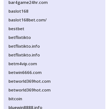
bar4game24hr.com
baslot168
baslot168bet.com/
bestbet
betflixtikto
betflixtikto.info
betflixtikto.info
betm4vip.com
betwin6666.com
betworld369hot.com
betworld369hot.com
bitcoin
bluewin8888.info