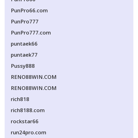
PunPro66.com
PunPro777
PunPro777.com
puntaek66
puntaek77
Pussy888
RENO88WIN.COM
RENO88WIN.COM
rich818
rich8188.com
rockstar66
run24pro.com