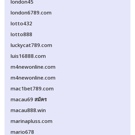
london45
london6789.com
lotto432
lotto888
luckycat789.com
luis16888.com
m4newonline.com
m4newonline.com
mac1bet789.com
macau69 สมัคร
macau888.win
marinapluss.com
mario678