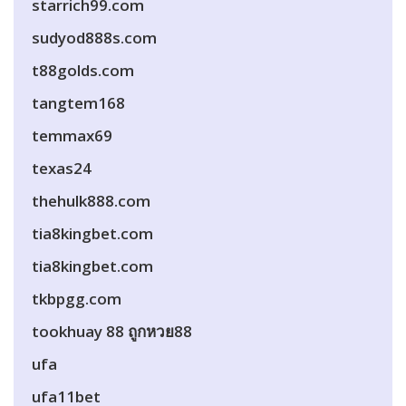
starrich99.com
sudyod888s.com
t88golds.com
tangtem168
temmax69
texas24
thehulk888.com
tia8kingbet.com
tia8kingbet.com
tkbpgg.com
tookhuay 88 ถูกหวย88
ufa
ufa11bet