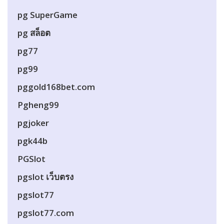
pg SuperGame
pg สล็อต
pg77
pg99
pggold168bet.com
Pgheng99
pgjoker
pgk44b
PGSlot
pgslot เว็บตรง
pgslot77
pgslot77.com