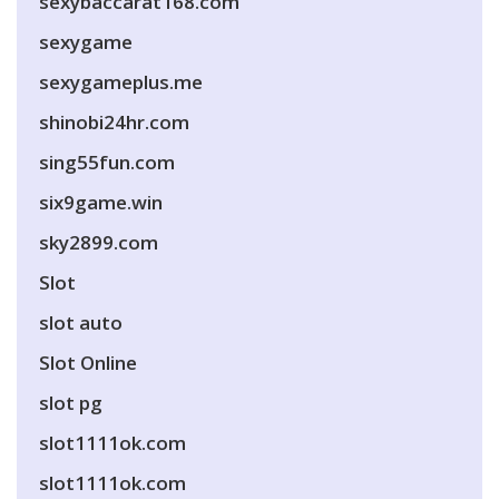
sexybaccarat168.com
sexygame
sexygameplus.me
shinobi24hr.com
sing55fun.com
six9game.win
sky2899.com
Slot
slot auto
Slot Online
slot pg
slot1111ok.com
slot1111ok.com