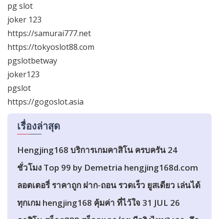
pg slot
joker 123
https://samurai777.net
https://tokyoslot88.com
pgslotbetway
joker123
pgslot
https://gogoslot.asia
เรื่องล่าสุด
Hengjing168 บริการเกมคาสิโน ครบครัน 24
ชั่วโมง Top 99 by Demetria hengjing168d.com
ลอตเตอรี่ ราคาถูก ฝาก-ถอน รวดเร็ว ยูสเดียว เล่นได้
ทุกเกม hengjing168 คุ้มค่า ที่ไว้ใจ 31 JUL 26