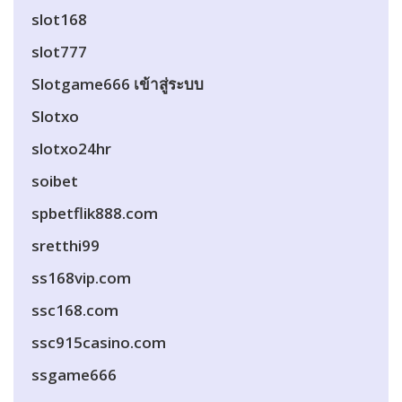
slot168
slot777
Slotgame666 เข้าสู่ระบบ
Slotxo
slotxo24hr
soibet
spbetflik888.com
sretthi99
ss168vip.com
ssc168.com
ssc915casino.com
ssgame666