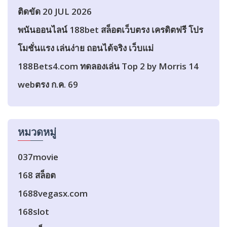
ติดขัด 20 JUL 2026
พนันออนไลน์ 188bet สล็อตเว็บตรง เครดิตฟรี โปร
โมชั่นแรง เล่นง่าย ถอนได้จริง เว็บแม่
188Bets4.com ทดลองเล่น Top 2 by Morris 14
webตรง ก.ค. 69
หมวดหมู่
037movie
168 สล็อต
1688vegasx.com
168slot