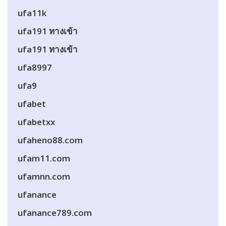
ufa11k
ufa191 ทางเข้า
ufa191 ทางเข้า
ufa8997
ufa9
ufabet
ufabetxx
ufaheno88.com
ufam11.com
ufamnn.com
ufanance
ufanance789.com