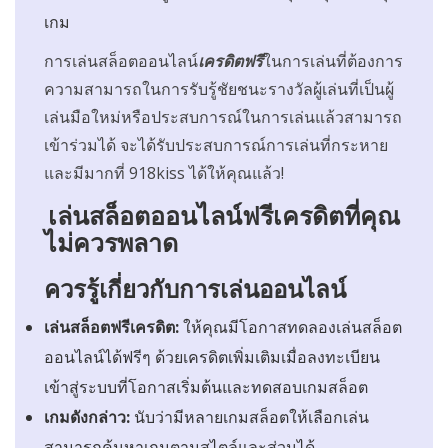
เกม
การเล่นสล็อตออนไลน์
เครดิตฟรี
ในการเล่นที่ต้องการ
ความสามารถในการรับรู้ชัยชนะรางวัลผู้เล่นที่เป็นผู้
เล่นมือใหม่หรือประสบการณ์ในการเล่นแล้วสามารถ
เข้าร่วมได้ จะได้รับประสบการณ์การเล่นที่กระหาย
และมีมากที่ 918kiss ได้ให้คุณแล้ว!
เล่นสล็อตออนไลน์ฟรีเครดิตที่คุณ
ไม่ควรพลาด
ควรรู้เกี่ยวกับการเล่นออนไลน์
เล่นสล็อตฟรีเครดิต:
ให้คุณมีโอกาสทดลองเล่นสล็อต
ออนไลน์ได้ฟรีๆ ด้วยเครดิตเพิ่มเติมเมื่อลงทะเบียน
เข้าสู่ระบบที่โอกาสเริ่มต้นและทดสอบเกมสล็อต
เกมดังกล่าว:
นับว่ามีหลายเกมสล็อตให้เลือกเล่น
สามารถค้นหาเกมตามสไตล์และส่วนได้