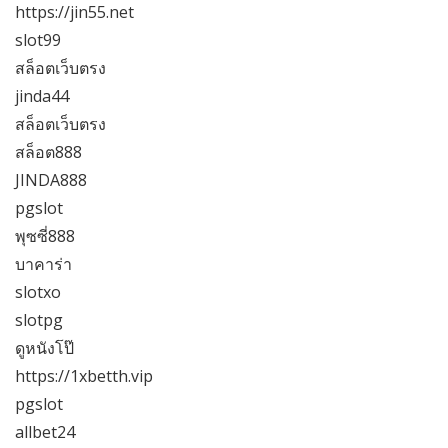
https://jin55.net
slot99
สล็อตเว็บตรง
jinda44
สล็อตเว็บตรง
สล็อต888
JINDA888
pgslot
พุซซี่888
บาคาร่า
slotxo
slotpg
ดูหนังโป๊
https://1xbetth.vip
pgslot
allbet24