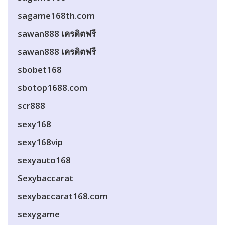
sagame168th.com
sawan888 เครดิตฟรี
sawan888 เครดิตฟรี
sbobet168
sbotop1688.com
scr888
sexy168
sexy168vip
sexyauto168
Sexybaccarat
sexybaccarat168.com
sexygame