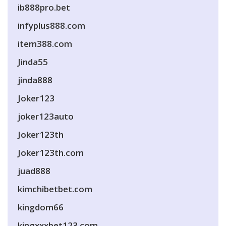
ib888pro.bet
infyplus888.com
item388.com
Jinda55
jinda888
Joker123
joker123auto
Joker123th
Joker123th.com
juad888
kimchibetbet.com
kingdom66
kingxxxbet123.com