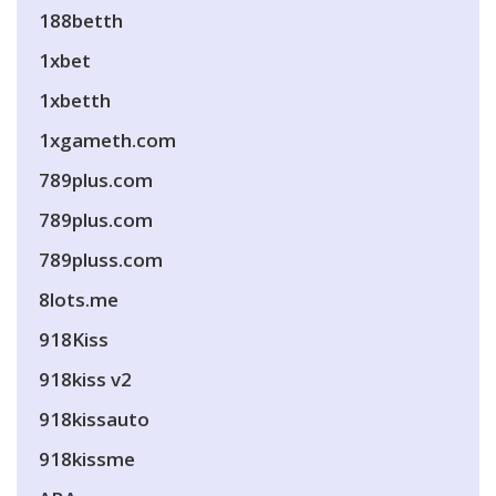
188betth
1xbet
1xbetth
1xgameth.com
789plus.com
789plus.com
789pluss.com
8lots.me
918Kiss
918kiss v2
918kissauto
918kissme