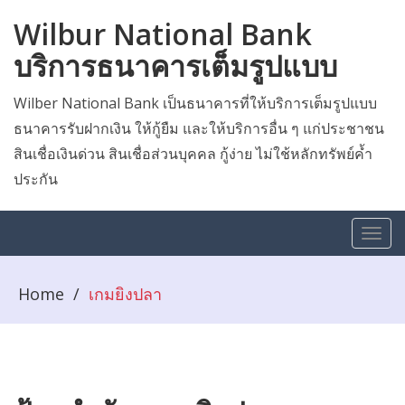
Wilbur National Bank
บริการธนาคารเต็มรูปแบบ
Wilber National Bank เป็นธนาคารที่ให้บริการเต็มรูปแบบ
ธนาคารรับฝากเงิน ให้กู้ยืม และให้บริการอื่น ๆ แก่ประชาชน
สินเชื่อเงินด่วน สินเชื่อส่วนบุคคล กู้ง่าย ไม่ใช้หลักทรัพย์ค้ำ
ประกัน
Home
/
เกมยิงปลา