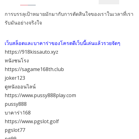
สำหรับ:
การบรรลุเป้าหมายมักมากับการตัดสินใจของเราในเวลาที่เรา
รับมันอย่างจริงใจ
เว็บสล็อตและบาคาร่าของโครตดีเว็บนี้เล่นแล้วรวยจัดๆ
https://918kissauto.xyz
หนังชนโรง
https://sagame168th.club
joker123
ดูหนังออนไลน์
https://www.pussy888play.com
pussy888
บาคาร่า168
https://www.pgslot.golf
pgslot77
pg99