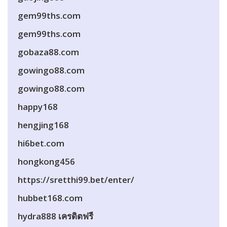
gem99ths.com
gem99ths.com
gobaza88.com
gowingo88.com
gowingo88.com
happy168
hengjing168
hi6bet.com
hongkong456
https://sretthi99.bet/enter/
hubbet168.com
hydra888 เครดิตฟรี