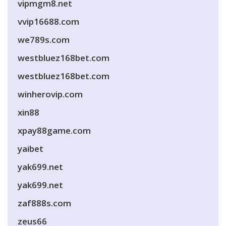
vipmgm8.net
vvip16688.com
we789s.com
westbluez168bet.com
westbluez168bet.com
winherovip.com
xin88
xpay88game.com
yaibet
yak699.net
yak699.net
zaf888s.com
zeus66