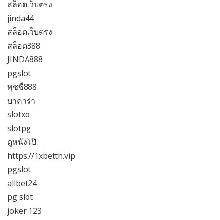
สล็อตเว็บตรง
jinda44
สล็อตเว็บตรง
สล็อต888
JINDA888
pgslot
พุซซี่888
บาคาร่า
slotxo
slotpg
ดูหนังโป๊
https://1xbetth.vip
pgslot
allbet24
pg slot
joker 123