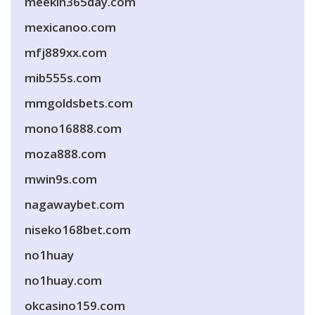
meekin365day.com
mexicanoo.com
mfj889xx.com
mib555s.com
mmgoldsbets.com
mono16888.com
moza888.com
mwin9s.com
nagawaybet.com
niseko168bet.com
no1huay
no1huay.com
okcasino159.com