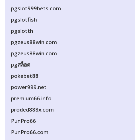
pgslot999bets.com
pgslotfish
pgslotth
pgzeus88win.com
pgzeus88win.com
pgสล็อต
pokebet88
power999.net
premium66.info
proded888x.com
PunPro66
PunPro66.com