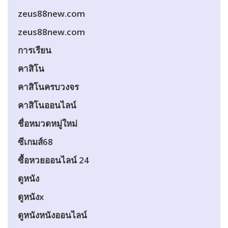
zeus88new.com
zeus88new.com
การเรียน
คาสิโน
คาสิโนครบวงจร
คาสิโนออนไลน์
ชื่อหมวดหมู่ใหม่
ซีเกมส์68
ซื้อหวยออนไลน์ 24
ดูหนัง
ดูหนังx
ดูหนังหนังออนไลน์