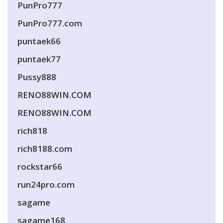
PunPro777
PunPro777.com
puntaek66
puntaek77
Pussy888
RENO88WIN.COM
RENO88WIN.COM
rich818
rich8188.com
rockstar66
run24pro.com
sagame
sagame168