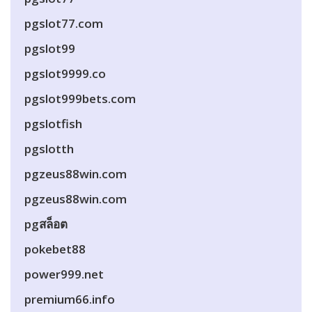
pgslot77.com
pgslot99
pgslot9999.co
pgslot999bets.com
pgslotfish
pgslotth
pgzeus88win.com
pgzeus88win.com
pgสล็อต
pokebet88
power999.net
premium66.info