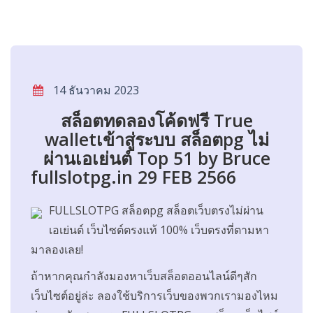
14 ธันวาคม 2023
สล็อตทดลองโค้ดฟรี True
walletเข้าสู่ระบบ สล็อตpg ไม่
ผ่านเอเย่นต์ Top 51 by Bruce
fullslotpg.in 29 FEB 2566
FULLSLOTPG สล็อตpg สล็อตเว็บตรงไม่ผ่าน
เอเย่นต์ เว็บไซต์ตรงแท้ 100% เว็บตรงที่ตามหา
มาลองเลย!
ถ้าหากคุณกำลังมองหาเว็บสล็อตออนไลน์ดีๆสัก
เว็บไซต์อยู่ล่ะ ลองใช้บริการเว็บของพวกเรามองไหม