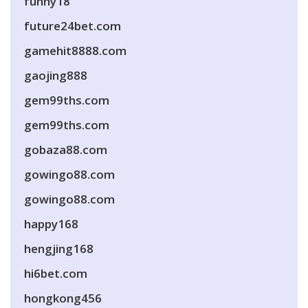
funny18
future24bet.com
gamehit8888.com
gaojing888
gem99ths.com
gem99ths.com
gobaza88.com
gowingo88.com
gowingo88.com
happy168
hengjing168
hi6bet.com
hongkong456