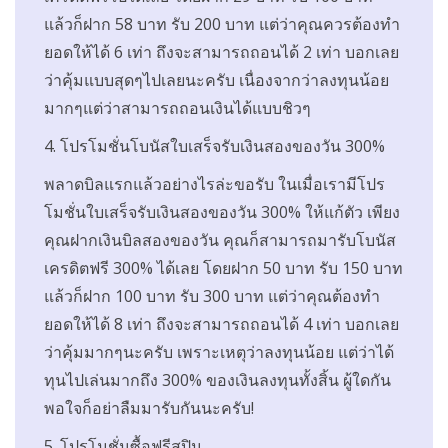
แล้วก็ฝาก 58 บาท รับ 200 บาท แต่ว่าคุณควรต้องทำ
ยอดให้ได้ 6 เท่า ถึงจะสามารถถอนได้ 2 เท่า บอกเลย
ว่าคุ้มแบบสุดๆไปเลยนะครับ เนื่องจากว่าลงทุนน้อย
มากๆแต่ว่าสามารถถอนเงินได้แบบชิวๆ
4. โปรโมชั่นโบนัสใบเสร็จรับเงินสองของวัน 300%
พลาดบิลแรกแล้วอย่างไรล่ะขอรับ ในเมื่อเรามีโปร
โมชั่นใบเสร็จรับเงินสองของวัน 300% ให้แก้ตัว เพียง
คุณฝากเงินบิลสองของวัน คุณก็สามารถมารับโบนัส
เครดิตฟรี 300% ได้เลย โดยฝาก 50 บาท รับ 150 บาท
แล้วก็ฝาก 100 บาท รับ 300 บาท แต่ว่าคุณต้องทำ
ยอดให้ได้ 8 เท่า ถึงจะสามารถถอนได้ 4 เท่า บอกเลย
ว่าคุ้มมากๆนะครับ เพราะเหตุว่าลงทุนน้อย แต่ว่าได้
ทุนไปเล่นมากถึง 300% ของเงินลงทุนทั้งสิ้น ผู้ใดกัน
พอใจก็อย่าลืมมารับกันนะครับ!
5. โปรโมชั่นซื้อฟรีสปิน