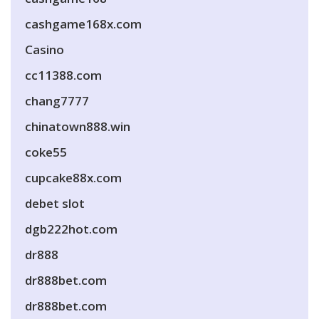
cashgame168x.com
Casino
cc11388.com
chang7777
chinatown888.win
coke55
cupcake88x.com
debet slot
dgb222hot.com
dr888
dr888bet.com
dr888bet.com