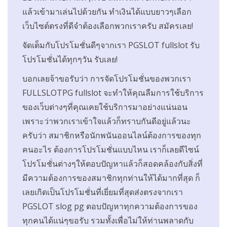
แล้วเข้ามาเล่นไปด้วยกัน ทำเงินได้แบบยาวๆเลือก
เว็บไซต์ตรงที่ดีจำต้องเลือกพวกเราครับ สมัครเลย!
จัดเต็มกับโปรโมชั่นดีๆจากเรา PGSLOT fullslot รับ
โปรโมชั่นได้ทุกๆวัน รับเลย!
บอกเลยจ้าขอรับว่า การจัดโปรโมชั่นของพวกเรา
FULLSLOTPG fullslot จะทำให้คุณลืมการใช้บริการ
ของเว็บต่างๆที่คุณเคยใช้บริการมาอย่างแน่นอน
เพราะว่าพวกเราเข้าใจแล้วก็ทราบกันดีอยู่แล้วนะ
ครับว่า สมาชิกหรือนักพนันออนไลน์ต้องการของทุก
คนอะไร ต้องการโปรโมชั่นแบบไหน เราก็เลยดีไซน์
โปรโมชั่นต่างๆให้ตอบปัญหาแล้วก็สอดคล้องกับสิ่งที่
มีความต้องการของสมาชิกทุกท่านให้ได้มากที่สุด ก็
เลยเกิดเป็นโปรโมชั่นที่เยี่ยมที่สุดส่งตรงจากเรา
PGSLOT slog pg ตอบปัญหาทุกความต้องการของ
ทุกคนได้แน่ๆขอรับ รวมทั้งเพื่อไม่ให้ท่านพลาดกับ