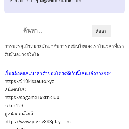
E-mail :
noreply@wilberbank.com
ค้นหา
สำหรับ:
การบรรลุเป้าหมายมักมากับการตัดสินใจของเราในเวลาที่เรา
รับมันอย่างจริงใจ
เว็บสล็อตและบาคาร่าของโครตดีเว็บนี้เล่นแล้วรวยจัดๆ
https://918kissauto.xyz
หนังชนโรง
https://sagame168th.club
joker123
ดูหนังออนไลน์
https://www.pussy888play.com