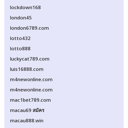
lockdown168
london45
london6789.com
lotto432
lotto888
luckycat789.com
luis16888.com
m4newonline.com
m4newonline.com
mac1bet789.com
macau69 สมัคร
macau888.win