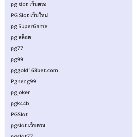
pg slot เว็บตรง
PG Slot เว็บใหม่
pg SuperGame
pg สล็อต
pg77
pg99
pggold168bet.com
Pgheng99
pgjoker
pgk44b
PGSlot
pgslot เว็บตรง
pgslot77