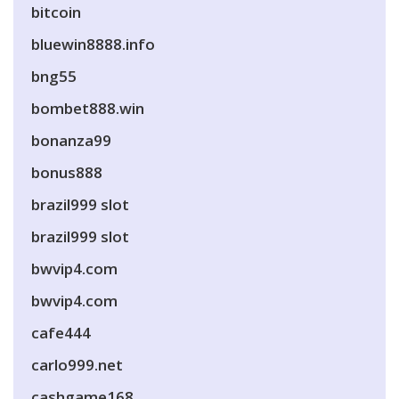
bitcoin
bluewin8888.info
bng55
bombet888.win
bonanza99
bonus888
brazil999 slot
brazil999 slot
bwvip4.com
bwvip4.com
cafe444
carlo999.net
cashgame168