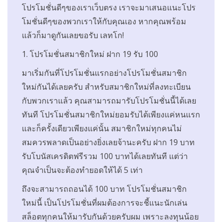
โปรโมชั่นดีๆของเราเว็บตรง เราจะมาเสนอแนะโปร
โมชั่นดีๆของพวกเราให้กับคุณเอง หากคุณพร้อม
แล้วก็มาดูกันเลยขอรับ เลทโก!
1. โปรโมชั่นสมาชิกใหม่ ฝาก 19 รับ 100
มาเริ่มกันที่โปรโมชั่นแรกอย่างโปรโมชั่นสมาชิก
ใหม่กันได้เลยครับ สำหรับสมาชิกใหม่ที่ลงทะเบียน
กับพวกเราแล้ว คุณสามารถมารับโปรโมชั่นนี้ได้เลย
ทันที โปรโมชั่นสมาชิกใหม่ยอมรับได้เพียงแค่หนแรก
และก็ครั้งเดียวเพียงแค่นั้น สมาชิกใหม่ทุกคนไม่
สมควรพลาดเป็นอย่างยิ่งเลยจ้านะครับ ฝาก 19 บาท
รับโบนัสเครดิตฟรีรวม 100 บาทได้เลยทันที แต่ว่า
คุณจำเป็นจะต้องทำยอดให้ได้ 5 เท่า
ถึงจะสามารถถอนได้ 100 บาท โปรโมชั่นสมาชิก
ใหม่นี้ เป็นโปรโมชั่นที่ผมต้องการจะชี้แนะนักเล่น
สล็อตทุกคนให้มารับกันด้วยครับผม เพราะลงทุนน้อย