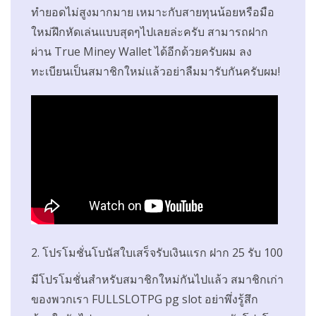
ทำยอดไม่สูงมากมาย เหมาะกับสายทุนน้อยหรือมือ
ใหม่ฝึกหัดเล่นแบบสุดๆไปเลยล่ะครับ สามารถฝาก
ผ่าน True Miney Wallet ได้อีกด้วยครับผม ลง
ทะเบียนเป็นสมาชิกใหม่แล้วอย่าลืมมารับกันครับผม!
2. โปรโมชั่นโบนัสใบเสร็จรับเงินแรก ฝาก 25 รับ 100
มีโปรโมชั่นสำหรับสมาชิกใหม่กันไปแล้ว สมาชิกเก่า
ของพวกเรา FULLSLOTPG pg slot อย่าพึ่งรู้สึก