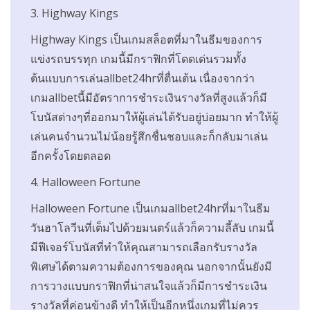
3. Highway Kings
Highway Kings เป็นเกมสล็อตที่มาในธีมของการ
แข่งรถบรรทุก เกมนี้มีกราฟิกที่โดดเด่นรวมทั้ง
ต้นแบบการเล่นallbet24hrที่ตื่นเต้น เนื่องจากว่า
เกมallbetนี้มีอัตราการชำระเงินรางวัลที่สูงแล้วก็มี
โบนัสต่างๆที่ออกมาให้ผู้เล่นได้รับอยู่บ่อยมาก ทำให้ผู้
เล่นคนจำนวนไม่น้อยรู้สึกชื่นชอบและก็กลับมาเล่น
อีกครั้งโดยตลอด
4. Halloween Fortune
Halloween Fortune เป็นเกมallbet24hrที่มาในธีม
วันฮาโลวีนที่เต็มไปด้วยมนตร์แล้วก็ความลี้ลับ เกมนี้
มีฟีเจอร์โบนัสที่ทำให้คุณสามารถเลือกรับรางวัล
พิเศษได้ตามความต้องการของคุณ นอกจากนั้นยังมี
การวางแบบกราฟิกที่น่าสนใจแล้วก็มีการชำระเงิน
รางวัลที่ค่อนข้างดี ทำให้เป็นอีกหนึ่งเกมที่ไม่ควร