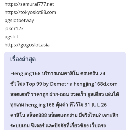
https://samurai777.net
https://tokyoslot88.com
pgslotbetway
joker123
pgslot
https://gogoslot.asia
เรื่องล่าสุด
Hengjing168 บริการเกมคาสิโน ครบครัน 24
ชั่วโมง Top 99 by Demetria hengjing168d.com
ลอตเตอรี่ ราคาถูก ฝาก-ถอน รวดเร็ว ยูสเดียว เล่นได้
ทุกเกม hengjing168 คุ้มค่า ที่ไว้ใจ 31 JUL 26
คาสิโน สล็อต888 สล็อตแตกง่าย มีจริงไหม? เจาะลึก
ระบบเกม ฟีเจอร์ และปัจจัยที่เกี่ยวข้อง เว็บตรง