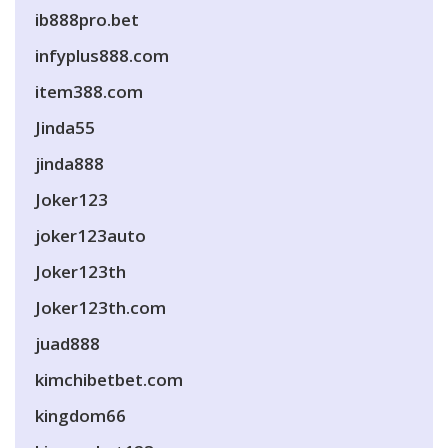
ib888pro.bet
infyplus888.com
item388.com
Jinda55
jinda888
Joker123
joker123auto
Joker123th
Joker123th.com
juad888
kimchibetbet.com
kingdom66