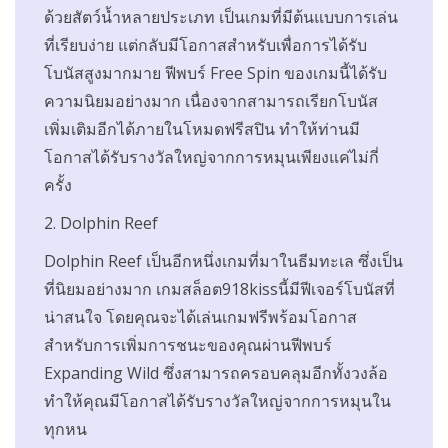
ด้วยสัตว์น้ำหลายประเภท เป็นเกมที่มีต้นแบบการเล่น
ที่เรียบง่าย แต่กลับมีโอกาสสำหรับเพื่อการได้รับ
โบนัสสูงมากมาย ฟีพบร์ Free Spin ของเกมนี้ได้รับ
ความนิยมอย่างมาก เนื่องจากสามารถเรียกโบนัส
เพิ่มเติมอีกได้ภายในโหมดฟรีสปิน ทำให้ท่านมี
โอกาสได้รับรางวัลใหญ่จากการหมุนเพียงแค่ไม่กี่
ครั้ง
2. Dolphin Reef
Dolphin Reef เป็นอีกหนึ่งเกมที่มาในธีมทะเล ซึ่งเป็น
ที่นิยมอย่างมาก เกมสล็อต918kissนี้มีฟีเจอร์โบนัสที่
น่าสนใจ โดยคุณจะได้เล่นเกมฟรีพร้อมโอกาส
สำหรับการเพิ่มการชนะของคุณผ่านฟีพบร์
Expanding Wild ซึ่งสามารถครอบคลุมอีกทั้งวงล้อ
ทำให้คุณมีโอกาสได้รับรางวัลใหญ่จากการหมุนใน
ทุกหน