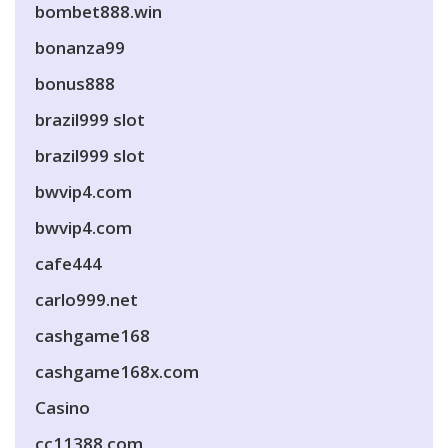
bombet888.win
bonanza99
bonus888
brazil999 slot
brazil999 slot
bwvip4.com
bwvip4.com
cafe444
carlo999.net
cashgame168
cashgame168x.com
Casino
cc11388.com