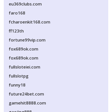
eu369clubs.com
faro168
fcharoenkit168.com
ff123th
fortune99vip.com
fox689ok.com
fox689ok.com
fullsloteiei.com
fullslotpg
funny18
future24bet.com
gamehit8888.com
gaojing888