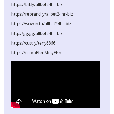
https://bit.ly/allbet24hr-biz
https://rebrand.ly/allbet24hr-biz
https://wow.in.th/allbet24hr-biz
http://gg.gg/allbet24hr-biz
https://cutt.ly/teny6866
https://t.co/bEhmMmyEKn