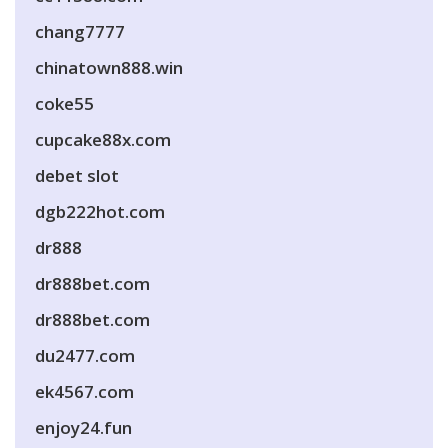
chang7777
chinatown888.win
coke55
cupcake88x.com
debet slot
dgb222hot.com
dr888
dr888bet.com
dr888bet.com
du2477.com
ek4567.com
enjoy24.fun