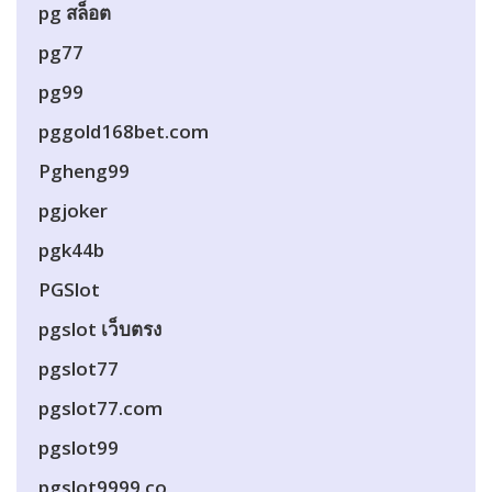
pg สล็อต
pg77
pg99
pggold168bet.com
Pgheng99
pgjoker
pgk44b
PGSlot
pgslot เว็บตรง
pgslot77
pgslot77.com
pgslot99
pgslot9999.co