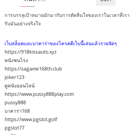
สำหรับ:
การบรรลุเป้าหมายมักมากับการตัดสินใจของเราในเวลาที่เรา
รับมันอย่างจริงใจ
เว็บสล็อตและบาคาร่าของโครตดีเว็บนี้เล่นแล้วรวยจัดๆ
https://918kissauto.xyz
หนังชนโรง
https://sagame168th.club
joker123
ดูหนังออนไลน์
https://www.pussy888play.com
pussy888
บาคาร่า168
https://www.pgslot.golf
pgslot77