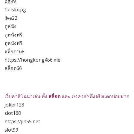
pg99
fullslotpg
live22
ดูหนัง
ดูหนังฟรี
ดูหนังฟรี
สล็อต168
https://hongkong456.me
สล็อต66
เว็บคาสิโนน่าเล่น ทั้ง
สล็อต
และ
บาคาร่า
ตึงจริงแตกบ่อยมาก
joker123
slot168
https://jin55.net
slot99