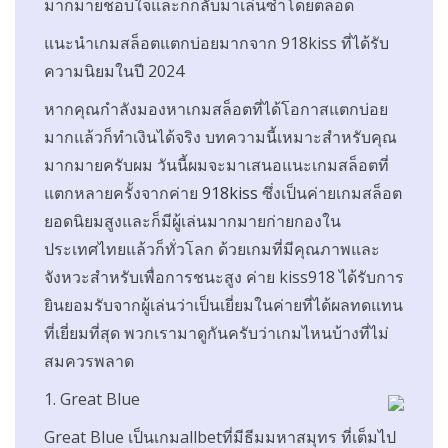
มากมายชอบใจและก็กลับมาเล่นซ้ำโดยตลอด
แนะนำเกมสล็อตแตกบ่อยมากจาก 918kiss ที่ได้รับ
ความนิยมในปี 2024
หากคุณกำลังมองหาเกมสล็อตที่ได้โอกาสแตกบ่อย
มากแล้วก็ทำเงินได้จริง บทความนี้เหมาะสำหรับคุณ
มากมายครับผม วันนี้ผมจะมาเสนอแนะเกมสล็อตที่
แตกหลายครั้งจากค่าย
918kiss
ซึ่งเป็นค่ายเกมสล็อต
ยอดนิยมสูงและก็มีผู้เล่นมากมายก่ายกองใน
ประเทศไทยแล้วก็ทั่วโลก ด้วยเกมที่มีคุณภาพและ
จังหวะสำหรับเพื่อการชนะสูง ค่าย kiss918 ได้รับการ
ยินยอมรับจากผู้เล่นว่าเป็นเยี่ยมในค่ายที่ได้ผลทดแทน
ที่เยี่ยมที่สุด พวกเรามาดูกันครับว่าเกมไหนบ้างที่ไม่
สมควรพลาด
1. Great Blue
Great Blue เป็นเกมallbetที่มีธีมมหาสมุทร ที่เต็มไป