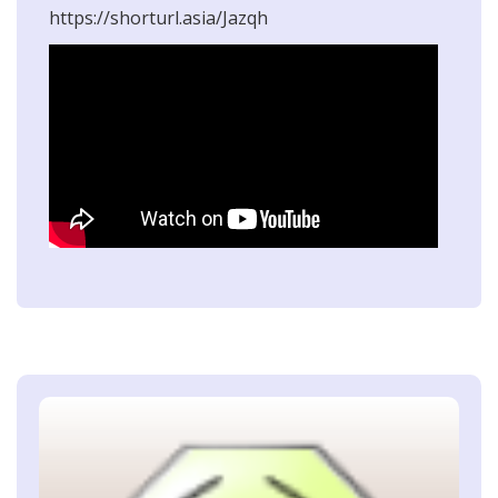
https://shorturl.asia/Jazqh