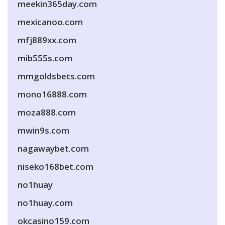
meekin365day.com
mexicanoo.com
mfj889xx.com
mib555s.com
mmgoldsbets.com
mono16888.com
moza888.com
mwin9s.com
nagawaybet.com
niseko168bet.com
no1huay
no1huay.com
okcasino159.com