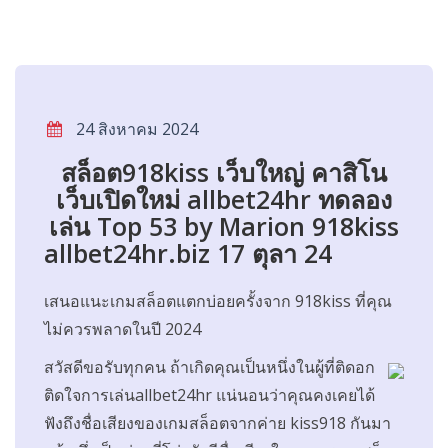
24 สิงหาคม 2024
สล็อต918kiss เว็บใหญ่ คาสิโน
เว็บเปิดใหม่ allbet24hr ทดลอง
เล่น Top 53 by Marion 918kiss
allbet24hr.biz 17 ตุลา 24
เสนอแนะเกมสล็อตแตกบ่อยครั้งจาก 918kiss ที่คุณ
ไม่ควรพลาดในปี 2024
สวัสดีขอรับทุกคน ถ้าเกิดคุณเป็นหนึ่งในผู้ที่ติดอก
ติดใจการเล่นallbet24hr แน่นอนว่าคุณคงเคยได้
ฟังถึงชื่อเสียงของเกมสล็อตจากค่าย kiss918 กันมา