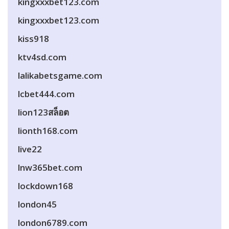
kingxxxbet123.com
kingxxxbet123.com
kiss918
ktv4sd.com
lalikabetsgame.com
lcbet444.com
lion123สล็อต
lionth168.com
live22
lnw365bet.com
lockdown168
london45
london6789.com