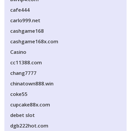
cafe444
carlo999.net
cashgame168
cashgame168x.com
Casino
cc11388.com
chang7777
chinatown888.win
coke55
cupcake88x.com
debet slot
dgb222hot.com