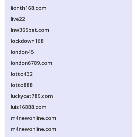
lionth168.com
live22
lnw365bet.com
lockdown168
london45
london6789.com
lotto432
lotto888
luckycat789.com
luis16888.com
m4newonline.com
m4newonline.com