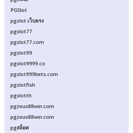
PGSlot
pgslot เว็บตรง
pgslot77
pgslot77.com
pgslot99
pgslot9999.co
pgslot999bets.com
pgslotfish
pgslotth
pgzeus88win.com
pgzeus88win.com
pgสล็อต