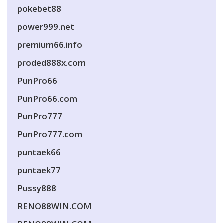
pokebet88
power999.net
premium66.info
proded888x.com
PunPro66
PunPro66.com
PunPro777
PunPro777.com
puntaek66
puntaek77
Pussy888
RENO88WIN.COM