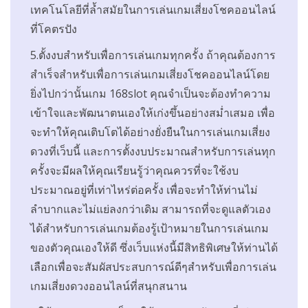
เทคโนโลยีที่ล้ำสมัยในการเล่นเกมเสี่ยงโชคออนไลน์
ที่โคตรปัง
5.ตั้งงบสำหรับเพื่อการเล่นเกมทุกครั้ง ถ้าคุณต้องการ
สำเร็จสำหรับเพื่อการเล่นเกมเสี่ยงโชคออนไลน์โดย
ยิ่งไปกว่านั้นเกม 168slot คุณจำเป็นจะต้องทำความ
เข้าใจและพัฒนาตนเองให้เก่งขึ้นอย่างสม่ำเสมอ เพื่อ
จะทำให้คุณเติบโตได้อย่างยั่งยืนในการเล่นเกมเสี่ยง
ดวงที่เว็บนี้ และการตั้งงบประมาณสำหรับการเล่นทุก
ครั้งจะมีผลให้คุณเรียนรู้ว่าคุณควรที่จะใช้งบ
ประมาณอยู่ที่เท่าไหร่ต่อครั้ง เพื่อจะทำให้ท่านไม่
ลำบากและไม่แย่ลงกว่าเดิม สามารถที่จะดูแลตัวเอง
ได้สำหรับการเล่นเกมต้องรู้เป้าหมายในการเล่นเกม
ของตัวคุณเองให้ดี ซึ่งเว็บแห่งนี้มีสิทธิพิเศษให้ท่านได้
เลือกเพื่อจะสัมผัสประสบการณ์ดีๆสำหรับเพื่อการเล่น
เกมเสี่ยงดวงออนไลน์ที่สนุกสนาน