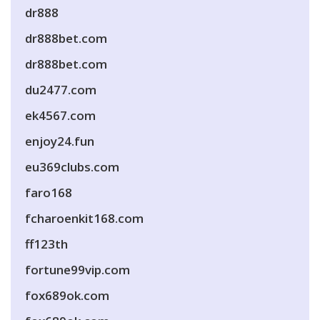
dr888
dr888bet.com
dr888bet.com
du2477.com
ek4567.com
enjoy24.fun
eu369clubs.com
faro168
fcharoenkit168.com
ff123th
fortune99vip.com
fox689ok.com