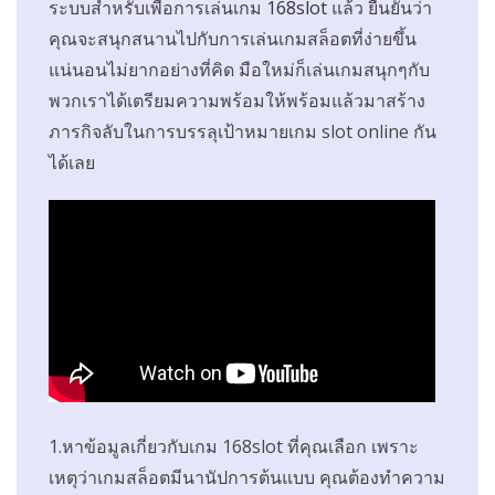
ระบบสำหรับเพื่อการเล่นเกม
168slot
แล้ว ยืนยันว่า
คุณจะสนุกสนานไปกับการเล่นเกมสล็อตที่ง่ายขึ้น
แน่นอนไม่ยากอย่างที่คิด มือใหม่ก็เล่นเกมสนุกๆกับ
พวกเราได้เตรียมความพร้อมให้พร้อมแล้วมาสร้าง
ภารกิจลับในการบรรลุเป้าหมายเกม slot online กัน
ได้เลย
1.หาข้อมูลเกี่ยวกับเกม 168slot ที่คุณเลือก เพราะ
เหตุว่าเกมสล็อตมีนานัปการต้นแบบ คุณต้องทำความ