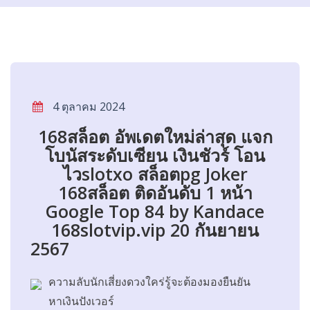
4 ตุลาคม 2024
168สล็อต อัพเดตใหม่ล่าสุด แจก
โบนัสระดับเซียน เงินชัวร์ โอน
ไวslotxo สล็อตpg Joker
168สล็อต ติดอันดับ 1 หน้า
Google Top 84 by Kandace
168slotvip.vip 20 กันยายน
2567
ความลับนักเสี่ยงดวงใคร่รู้จะต้องมองยืนยัน
หาเงินปังเวอร์