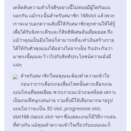
เคล็ดลับความสำเร็จดีๆอย่างนี้ไม่ค่อยมีผู้ใดกันแน่
บอกกัน แม้กระนั้นสำหรับสมาชิก 168slot แล้วพวก
เราจะมาบอกความลับนี้ให้กับสมาชิกทุกท่านให้ได้รู้
เพื่อได้รับจังหวะดีๆและก็สิทธิพิเศษอันเยี่ยมยอด ถึง
แม้ว่าคุณเป็นมือใหม่ก็สามารถที่จะทำเงินสร้างราย
ได้ให้กับตัวคุณเองได้อย่างไม่ยากเย็น รับประกันว่า
มาตรงนี้คุณจะว้าวไปกับสิทธิประโยชน์ความมั่งมี
แน่ๆ
สำหรับสมาชิกใหม่คุณจะต้องทำความเข้าใจ
ก่อนว่าการเลือกเกมเสี่ยงโชคนั้นควรเลือกเกม
แบบไหนที่ยอดเยี่ยม พวกเราแนะนำเกมสล็อต เพราะ
เป็นเกมที่สนุกเล่นง่าย รวมทั้งมีให้เลือกมากมายรูป
แบบไม่ว่าจะเป็น 3D slot ,progressive slot,
slot168
classic slot ฯลฯ ซึ่งแต่ละเกมก็มีวิธีการเล่น
ที่ต่างกัน แม้คุณทำความเข้าใจเกี่ยวกับแบบและก็