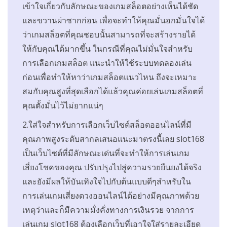
เข้าใจเกี่ยวกับลักษณะของเกมสล็อตอย่างเห็นได้ชัด
และขวานผ่าซากก่อน เพื่อจะทำให้คุณมั่นอกมั่นใจได้
ว่าเกมสล็อตที่คุณชอบนั้นสามารถที่จะสร้างรายได้
ให้กับคุณได้มากขึ้น ในกรณีที่คุณไม่มั่นใจสำหรับ
การเลือกเกมสล็อต แนะนำให้ใช้ระบบทดลองเล่น
ก่อนเพื่อทำให้หาว่าเกมสล็อตแนวไหน ถึงจะเหมาะ
สมกับคุณสูงที่สุดเลือกได้แล้วคุณค่อยเล่นเกมสล็อตที่
คุณตั้งมั่นไว้ไม่ยากแน่ๆ
2.ใส่ใจสำหรับการเลือกเว็บไซต์สล็อตออนไลน์ที่มี
คุณภาพสูงระดับสากลเสนอแนะมาตรงนี้เลย slot168
เป็นเว็บไซต์ที่มีลักษณะเด่นที่จะทำให้การเล่นเกม
เสี่ยงโชคของคุณ ปรับปรุงไปสู่ความรวยยืนยงได้จริง
และยังมีผลให้บันเทิงใจไปกับต้นแบบดีๆสำหรับใน
การเล่นเกมเสี่ยงดวงออนไลน์ได้อย่างมีคุณภาพด้วย
เหตุว่าและก็มีความมั่งคั่งทางการเงินรวย จากการ
เล่นเกม slot168 ต้องเลือกเว็บที่เอาใจใส่รายละเอียด