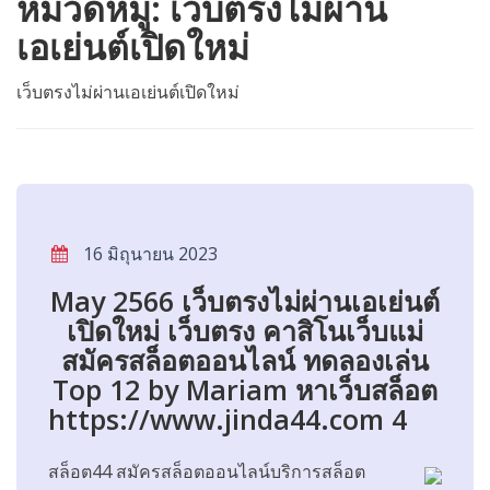
หมวดหมู่:
เว็บตรงไม่ผ่าน
เอเย่นต์เปิดใหม่
เว็บตรงไม่ผ่านเอเย่นต์เปิดใหม่
16 มิถุนายน 2023
May 2566 เว็บตรงไม่ผ่านเอเย่นต์
เปิดใหม่ เว็บตรง คาสิโนเว็บแม่
สมัครสล็อตออนไลน์ ทดลองเล่น
Top 12 by Mariam หาเว็บสล็อต
https://www.jinda44.com 4
สล็อต44 สมัครสล็อตออนไลน์บริการสล็อต