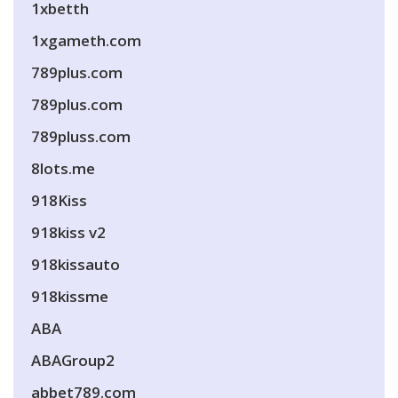
1xbetth
1xgameth.com
789plus.com
789plus.com
789pluss.com
8lots.me
918Kiss
918kiss v2
918kissauto
918kissme
ABA
ABAGroup2
abbet789.com