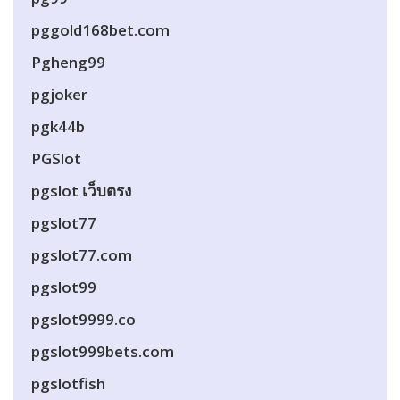
pggold168bet.com
Pgheng99
pgjoker
pgk44b
PGSlot
pgslot เว็บตรง
pgslot77
pgslot77.com
pgslot99
pgslot9999.co
pgslot999bets.com
pgslotfish