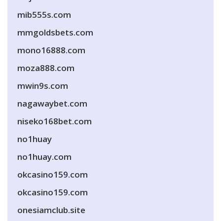
mib555s.com
mmgoldsbets.com
mono16888.com
moza888.com
mwin9s.com
nagawaybet.com
niseko168bet.com
no1huay
no1huay.com
okcasino159.com
okcasino159.com
onesiamclub.site