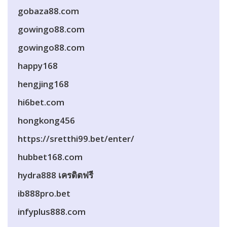
gobaza88.com
gowingo88.com
gowingo88.com
happy168
hengjing168
hi6bet.com
hongkong456
https://sretthi99.bet/enter/
hubbet168.com
hydra888 เครดิตฟรี
ib888pro.bet
infyplus888.com