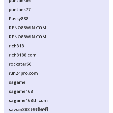
puntaek66
puntaek77
Pussy888
RENO88WIN.COM
RENO88WIN.COM
rich818
rich8188.com
rockstar66
run24pro.com
sagame
sagame168
sagame168th.com
sawan888 เครดิตฟรี