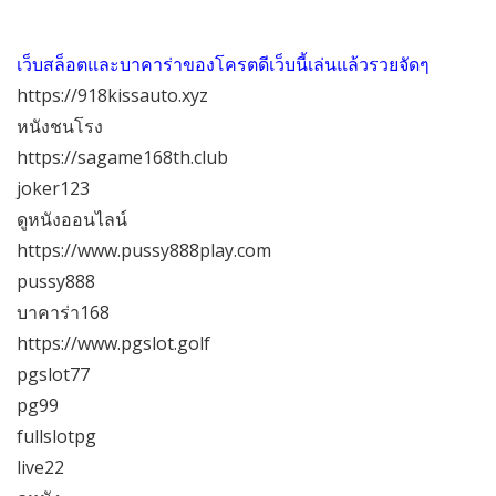
เว็บสล็อตและบาคาร่าของโครตดีเว็บนี้เล่นแล้วรวยจัดๆ
https://918kissauto.xyz
หนังชนโรง
https://sagame168th.club
joker123
ดูหนังออนไลน์
https://www.pussy888play.com
pussy888
บาคาร่า168
https://www.pgslot.golf
pgslot77
pg99
fullslotpg
live22