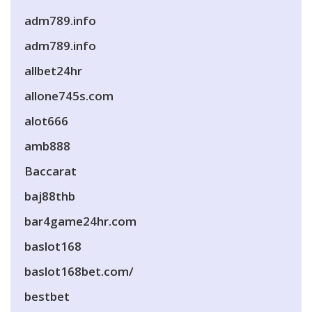
adm789.info
adm789.info
allbet24hr
allone745s.com
alot666
amb888
Baccarat
baj88thb
bar4game24hr.com
baslot168
baslot168bet.com/
bestbet