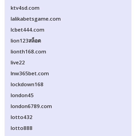
ktv4sd.com
lalikabetsgame.com
lcbet444.com
lion123สล็อต
lionth168.com
live22
lnw365bet.com
lockdown168
london45
london6789.com
lotto432
lotto888