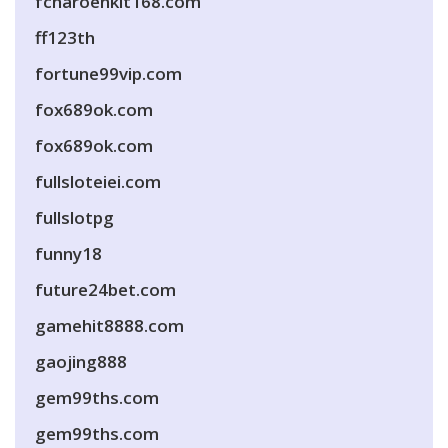
fcharoenkit168.com
ff123th
fortune99vip.com
fox689ok.com
fox689ok.com
fullsloteiei.com
fullslotpg
funny18
future24bet.com
gamehit8888.com
gaojing888
gem99ths.com
gem99ths.com