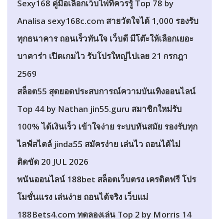
Sexy168 คู่มือเลือกเว็บไพ่ที่ควรรู้ Top 78 by
Analisa sexy168c.com สายวัดใจได้ 1,000 รองรับ
ทุกธนาคาร ถอนเร็วทันใจ เว็บดี มีโต๊ะให้เลือกเยอะ
บาคาร่า เปิดเกมไว รับโปรใหญ่ไปเลย 21 กรกฎา
2569
สล็อต55 สุดยอดประสบการณ์ความบันเทิงออนไลน์
Top 44 by Nathan jin55.guru สมาชิกใหม่รับ
100% ได้เงินเร็ว เข้าใจง่าย ระบบทันสมัย รองรับทุก
ไลฟ์สไตล์ jinda55 สมัครง่าย เล่นไว ถอนได้ไม่
ติดขัด 20 JUL 2026
พนันออนไลน์ 188bet สล็อตเว็บตรง เครดิตฟรี โปร
โมชั่นแรง เล่นง่าย ถอนได้จริง เว็บแม่
188Bets4.com ทดลองเล่น Top 2 by Morris 14