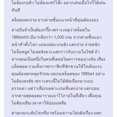
ไม่ต้องรอคิว ไม่ต้องแชร์โต๊ะ อยากเล่นเมื่อไรก็ได้เล่น
ทันที
สล็อตแตกง่าย จากค่ายชั้นแนวหน้าที่คุณต้องลอง
สายปั่นจำเป็นต้องกรี๊ด เพราะเหตุว่าสล็อตใน
188betth มีมากยิ่งกว่า 1,000 เกม จากค่ายชั้นแนว
หน้าทั่วทั้งโลก แถมแต่ละเกมยัง แตกง่าย จ่ายหนัก
ไม่ล็อคยูส ไม่ลดจังหวะแตกราวกับบางเว็บไซต์ ถ้า
หากคุณเป็นหนึ่งในคนที่เผลอไผลการหมุนวงล้อ เสียง
แจ็คพอต รวมทั้งภาพกราฟิกที่ชักชวนให้ใจเต้นแรง
คุณต้องตกหลุมรักหมวดเกมสล็อตของ 188bet อย่าง
ไม่ต้องสงสัย เพราะตรงนี้ไม่ได้คัดเลือกมาแบบ
ธรรมดา แต่ว่าเลือกเฉพาะเกมที่แตกง่าย แตกบ่อย
จากค่ายสุดยอดมารวมเอาไว้ภายในที่เดียว เพื่อคุณ
ไม่ต้องเสียเวลาหาให้อ่อนเพลีย
ค่ายเกมระดับโลกที่มาพร้อมความโด่งดังเรื่อง แตก