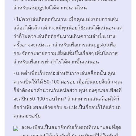
สำหรับเล่นpgslotได้มากขนาดไหน
• ไม่ควรเล่นติดต่อกันนาน: เมื่อคุณแบ่งรอบการเล่น
สล็อตได้แล้ว แม้ว่าจะมีทุนน้อยก็ยังเล่นได้แน่นอน แต่
ว่าก็ไม่ควรเล่นติดต่อกันนานเกินความจำเป็น บาง
ครั้งอาจจะแบ่งเวลาสำหรับเพื่อการเล่นpgslotเพื่อ
กระจัดกระจายความเสี่ยงเพิ่มขึ้นเรื่อยๆ เพิ่มโอกาส
สำหรับเพื่อการทำกำไรได้มากขึ้นแน่นอน
• เบทต่ำเพื่อเก็บรอบ: สำหรับการเล่นสล็อตนั้น คุณ
ควรสปินให้ได้ 50-100 ต่อรอบ เมื่อเป็นแบบงี้แล้ว คุณ
ก็จำต้องมาคำนวณกันหน่อยว่า ทุนของคุณพอเพียงที่
จะสปิน 50-100 รอบไหม? ถ้าสามารถเล่นสล็อตได้ก็
ถือว่าเพียงพอแล้วขอรับ จะแบ่งเป็นกี่รอบก็ได้แล้วแต่
คุณเลยขอรับ
ลงทะเบียนเป็นสมาชิกกับเว็บตรงที่เหมาะสมที่สุด
จาก pgslot ได้แล้ววันนี้ รับเครดิตฟรีได้ในทันที