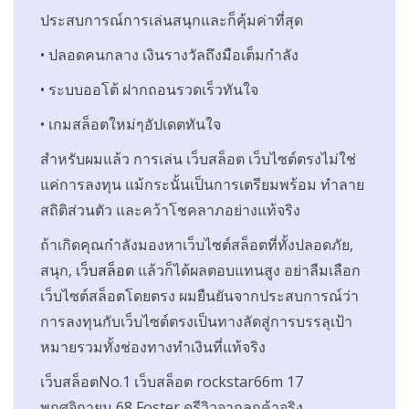
ประสบการณ์การเล่นสนุกและก็คุ้มค่าที่สุด
• ปลอดคนกลาง เงินรางวัลถึงมือเต็มกำลัง
• ระบบออโต้ ฝากถอนรวดเร็วทันใจ
• เกมสล็อตใหม่ๆอัปเดตทันใจ
สำหรับผมแล้ว การเล่น เว็บสล็อต เว็บไซต์ตรงไม่ใช่
แค่การลงทุน แม้กระนั้นเป็นการเตรียมพร้อม ทำลาย
สถิติส่วนตัว และคว้าโชคลาภอย่างแท้จริง
ถ้าเกิดคุณกำลังมองหาเว็บไซต์สล็อตที่ทั้งปลอดภัย,
สนุก,
เว็บสล็อต
แล้วก็ได้ผลตอบแทนสูง อย่าลืมเลือก
เว็บไซต์สล็อตโดยตรง ผมยืนยันจากประสบการณ์ว่า
การลงทุนกับเว็บไซต์ตรงเป็นทางลัดสู่การบรรลุเป้า
หมายรวมทั้งช่องทางทำเงินที่แท้จริง
เว็บสล็อตNo.1 เว็บสล็อต rockstar66m 17
พฤศจิกายน 68 Foster ดูรีวิวจากลูกค้าจริง