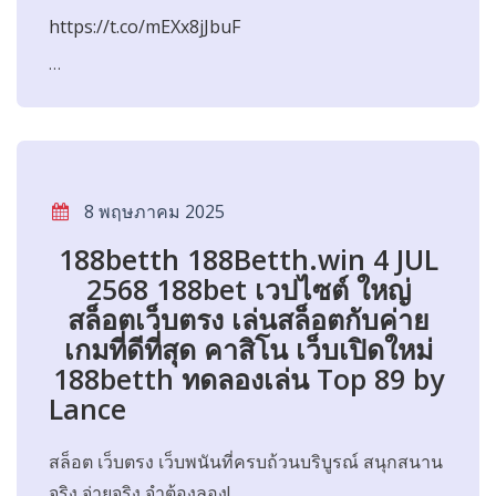
https://t.co/mEXx8jJbuF
…
8 พฤษภาคม 2025
188betth 188Betth.win 4 JUL
2568 188bet เวปไซต์ ใหญ่
สล็อตเว็บตรง เล่นสล็อตกับค่าย
เกมที่ดีที่สุด คาสิโน เว็บเปิดใหม่
188betth ทดลองเล่น Top 89 by
Lance
สล็อต เว็บตรง เว็บพนันที่ครบถ้วนบริบูรณ์ สนุกสนาน
จริง จ่ายจริง จำต้องลอง!