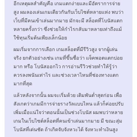
อีกเหตุผลสำคัญคือ เกมแตกง่ายและมีอัตราการจ่าย
สูง ผมลองเล่นเกมเดียวกันกับเว็บไซต์หลายแห่ง พบว่า
เว็บที่มีคนเข้าเล่นมากมาย มักจะมี สล็อตที่โบนัสแตก
หลายครั้งกว่า ซึ่งช่วยให้กำไรกลับมาหลายเท่าถึงแม้
ใช้ทุนเริ่มต้นเพียงเล็กน้อย
ผมเริ่มจากการเลือก เกมสล็อตที่มีรีวิวสูง จากผู้เล่น
จริง ยกตัวอย่างเช่น เกมที่ขึ้นชื่อว่า แจ็คพอตแตกบ่อย
มาก หรือ โบนัสออกไว การอ่านรีวิวช่วยทำให้รู้ว่า
ควรลงพนันเท่าไร และช่วงเวลาไหนที่ช่องทางแตก
มากที่สุด
แล้วหลังจากนั้น ผมจะเริ่มด้วย เดิมพันต่ำสุดก่อน เพื่อ
สังเกตว่าเกมมีการจ่ายรางวัลแบบไหน แล้วก็ค่อยปรับ
เพิ่มเมื่อแน่ใจว่าตอนนั้นเป็นช่วงโบนัส ผมพบว่าหลาย
เกมในเว็บไซต์สล็อตที่คนเข้าเล่นมากมาย มี ขณะสุ่ม
โบนัสที่เด่นชัด ถ้าเกิดจับจังหวะได้ จังหวะทำเงินสูง