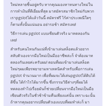
ใหม่หลายชิ้นอยู่ครับ หากคุณมองหาหนทางใหม่ใน
การทำเงินที่ดีเยี่ยมที่สุด มาสมัครสมาชิกใหม่กับพวก
เราpgslotได้แล้ววันนี้ สมัครฟรี ไร้ค่าประเพณีใดๆ
ก็ตามทั้งนั้นแน่นอน อย่ารอช้า สมัครเลย!
วิธีการเล่น pgslot แบบเซียนตัวจริง มาทดลองกัน
เลย!
สำหรับคนไหนกันแน่ที่เข้ามาเล่นสล็อตแล้วอยาก
สลับตัวเองจากมือใหม่เป็นมืออาชีพล่ะก็ จำต้องมาท
ดลองกันเลยค่ะครับผม! ตอนที่ผมเข้ามาเล่นสล็อต
ใหม่ๆผมเพียรพยายามหาเทคนิคสำหรับเพื่อการเล่น
pgslot จำนวนมาก เพื่อที่ผมจะได้เล่นpgslotได้ดิบได้
ดีขึ้น ได้กำไรได้มากขึ้น ซึ่งกรรมวิธีต่างๆที่ผมได้
ทดลองทำไปเรื่อยมันก็ช่วยเปลี่ยนจากมือใหม่เป็นมือ
เซียนตัวจริงในชั่วช้าข้ามคืนเพียงแค่นั้น เพราะฉะนั้น
ถ้าหากคุณอยากเปลี่ยนตัวเองแบบที่ผมทำล่ะก็ มา