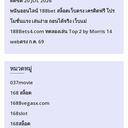
ติดขัด 20 JUL 2026
พนันออนไลน์ 188bet สล็อตเว็บตรง เครดิตฟรี โปร
โมชั่นแรง เล่นง่าย ถอนได้จริง เว็บแม่
188Bets4.com ทดลองเล่น Top 2 by Morris 14
webตรง ก.ค. 69
หมวดหมู่
037movie
168 สล็อต
1688vegasx.com
168slot
168สล็อต