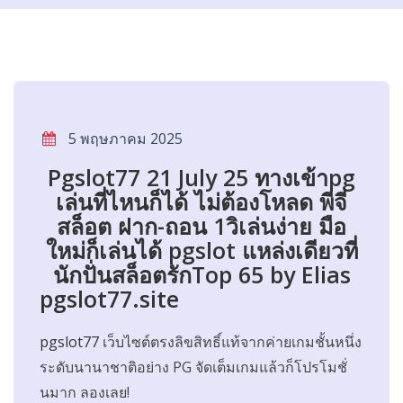
5 พฤษภาคม 2025
Pgslot77 21 July 25 ทางเข้าpg
เล่นที่ไหนก็ได้ ไม่ต้องโหลด พีจี
สล็อต ฝาก-ถอน 1วิเล่นง่าย มือ
ใหม่ก็เล่นได้ pgslot แหล่งเดียวที่
นักปั่นสล็อตรักTop 65 by Elias
pgslot77.site
pgslot77
เว็บไซต์ตรงลิขสิทธิ์แท้จากค่ายเกมชั้นหนึ่ง
ระดับนานาชาติอย่าง PG จัดเต็มเกมแล้วก็โปรโมชั่
นมาก ลองเลย!