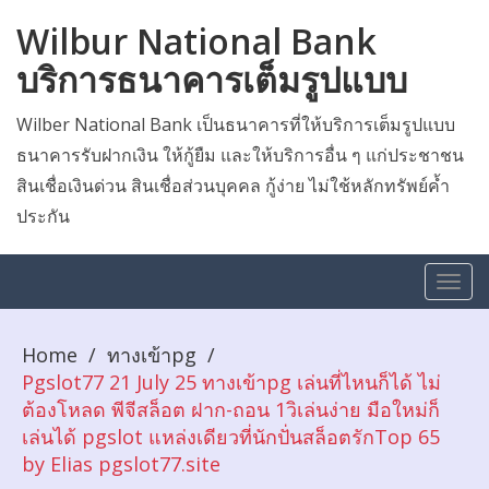
Wilbur National Bank
บริการธนาคารเต็มรูปแบบ
Wilber National Bank เป็นธนาคารที่ให้บริการเต็มรูปแบบ
ธนาคารรับฝากเงิน ให้กู้ยืม และให้บริการอื่น ๆ แก่ประชาชน
สินเชื่อเงินด่วน สินเชื่อส่วนบุคคล กู้ง่าย ไม่ใช้หลักทรัพย์ค้ำ
ประกัน
Home
/
ทางเข้าpg
/
Pgslot77 21 July 25 ทางเข้าpg เล่นที่ไหนก็ได้ ไม่
ต้องโหลด พีจีสล็อต ฝาก-ถอน 1วิเล่นง่าย มือใหม่ก็
เล่นได้ pgslot แหล่งเดียวที่นักปั่นสล็อตรักTop 65
by Elias pgslot77.site