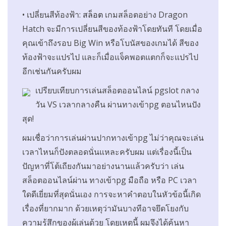
• เปลี่ยนสีท้องฟ้า:
สล็อต
เกมสล็อตอย่าง Dragon
Hatch จะมีการเปลี่ยนสีของท้องฟ้าโดยทันที โดยเมื่อ
คุณเข้าถึงรอบ Big Win หรือโบนัสของเกมได้ สีของ
ท้องฟ้าจะแปรไป และก็เมื่อแจ็คพอตแตกก็จะแปรไป
อีกเช่นกันครับผม
เปรียบเทียบการเล่นสล็อตออนไลน์ pgslot กลาง
วัน VS เวลากลางคืน ผ่านทางเข้าpg ตอนไหนปัง
สุด!
ผมเชื่อว่าการเล่นผ่านปากทางเข้าpg ไม่ว่าคุณจะเล่น
เวลาไหนก็ปังตลอดนั่นแหละครับผม แต่เรื่องนี้เป็น
ปัญหาที่โต้เถียงกันมาอย่างนานแล้วครับว่า เล่น
สล็อตออนไลน์ผ่าน ทางเข้าpg มือถือ หรือ PC เวลา
ใดดีเยี่ยมที่สุดนั่นเอง การจะหาคำตอบในหัวข้อนี้เกิด
เรื่องที่ยากมาก ด้วยเหตุว่ามันบางทีอาจยึดโยงกับ
ความรู้สึกของผู้เล่นด้วย โดยเหตุนี้ ผมจึงได้ค้นหา