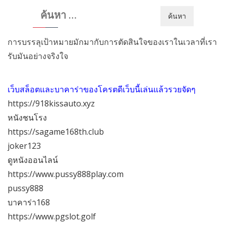
ค้นหา
สำหรับ:
การบรรลุเป้าหมายมักมากับการตัดสินใจของเราในเวลาที่เรา
รับมันอย่างจริงใจ
เว็บสล็อตและบาคาร่าของโครตดีเว็บนี้เล่นแล้วรวยจัดๆ
https://918kissauto.xyz
หนังชนโรง
https://sagame168th.club
joker123
ดูหนังออนไลน์
https://www.pussy888play.com
pussy888
บาคาร่า168
https://www.pgslot.golf