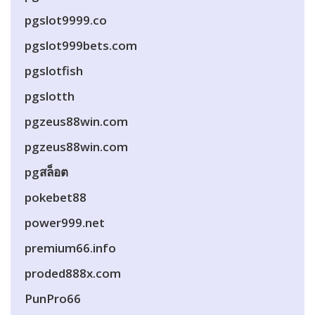
pgslot9999.co
pgslot999bets.com
pgslotfish
pgslotth
pgzeus88win.com
pgzeus88win.com
pgสล็อต
pokebet88
power999.net
premium66.info
proded888x.com
PunPro66