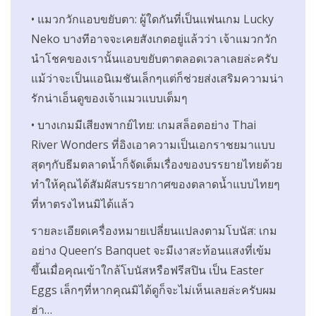
• แมวกวักแอบขยับตา: ผู้ใดกันที่เป็นแฟนเกม Lucky
Neko บางทีอาจจะเคยสังเกตอยู่แล้วว่า เจ้าแมวกวัก
นำโชคของเรานั้นแอบขยับตาตลอดเวลาเลยล่ะครับ
แม้ว่าจะเป็นแอนิเมชันเล็กๆแต่ก็ช่วยส่งเสริมความน่า
รักน่าเอ็นดูของเจ้าแมวแบบเต็มๆ
• บางเกมมีเสียงพากย์ไทย: เกมสล็อตอย่าง Thai
River Wonders ที่อิงเอาความเป็นเอกราชยมาแบบ
สุดๆกับธีมตลาดน้ำก็จัดเต็มเรื่องของบรรยายไทยด้วย
ทำให้คุณได้สัมผัสบรรยากาศของตลาดน้ำแบบไทยๆ
ที่หาตรงไหนมิได้แล้ว
รายละเอียดเครื่องหมายเปลี่ยนแปลงตามโบนัส: เกม
อย่าง Queen’s Banquet จะมีเงาสะท้อนแสงที่เข้ม
ขึ้นเมื่อคุณเข้าใกล้โบนัสหรือฟรีสปิน เป็น Easter
Eggs เล็กๆที่หากคุณมิได้ดูก็จะไม่เห็นเลยล่ะครับผม
ฮ่า…