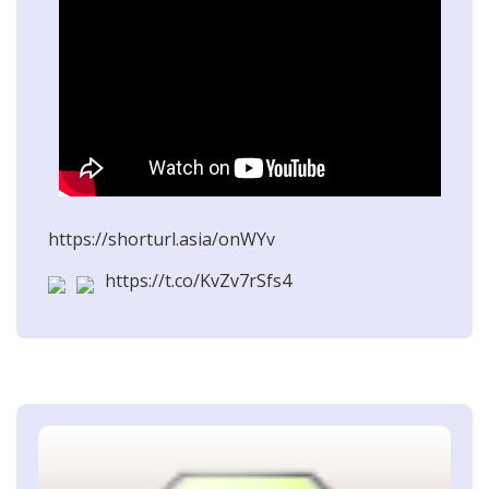
https://shorturl.asia/onWYv
https://t.co/KvZv7rSfs4