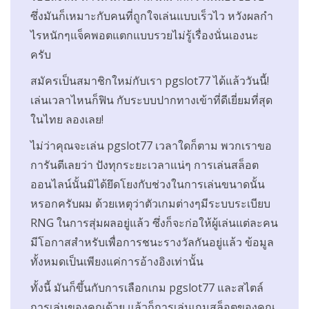
ซึ่งมันก็เหมาะกับคนที่ถูกใจเล่นแบบเร็วไว หวังผลกำ
ไรหนักๆแจ็คพอตแตกแบบรวยไม่รู้เรื่องนั่นเองนะ
ครับ
สมัครเป็นสมาชิกใหม่กับเรา pgslot77 ได้แล้ววันนี้!
เล่นเวลาไหนก็ฟิน กับระบบปากทางเข้าที่ดีเยี่ยมที่สุด
ในไทย ลองเลย!
ไม่ว่าคุณจะเล่น pgslot77 เวลาใดก็ตาม พวกเราขอ
การันตีเลยว่า ปังทุกระยะเวลาแน่ๆ การเล่นสล็อต
ออนไลน์นั้นมิได้ยึดโยงกับช่วงในการเล่นขนาดนั้น
หรอกครับผม ด้วยเหตุว่าตัวเกมต่างๆมีระบบระเบียบ
RNG ในการสุ่มผลอยู่แล้ว ซึ่งก็จะก่อให้ผู้เล่นแต่ละคน
มีโอกาสสำหรับเพื่อการชนะรางวัลกันอยู่แล้ว ข้อมูล
ทั้งหมดเป็นเพียงแค่การอ้างอิงเท่านั้น
ทั้งนี้ มันก็ขึ้นกับการเลือกเกม pgslot77 และสไตล์
การเล่นของคุณด้วย แล้วก็การเล่นเกมสล็อตของคุณ