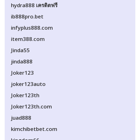
hydra888 เครดิตฟรี
ib888pro.bet
infyplus888.com
item388.com
Jinda55
jinda888
Joker123
joker123auto
Joker123th
Joker123th.com
juad888
kimchibetbet.com