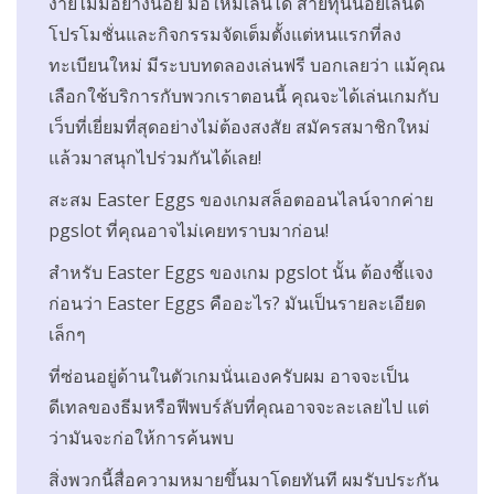
ง่ายไม่มีอย่างน้อย มือใหม่เล่นได้ สายทุนน้อยเล่นดี
โปรโมชั่นและกิจกรรมจัดเต็มตั้งแต่หนแรกที่ลง
ทะเบียนใหม่ มีระบบทดลองเล่นฟรี บอกเลยว่า แม้คุณ
เลือกใช้บริการกับพวกเราตอนนี้ คุณจะได้เล่นเกมกับ
เว็บที่เยี่ยมที่สุดอย่างไม่ต้องสงสัย สมัครสมาชิกใหม่
แล้วมาสนุกไปร่วมกันได้เลย!
สะสม Easter Eggs ของเกมสล็อตออนไลน์จากค่าย
pgslot ที่คุณอาจไม่เคยทราบมาก่อน!
สำหรับ Easter Eggs ของเกม pgslot นั้น ต้องชี้แจง
ก่อนว่า Easter Eggs คืออะไร? มันเป็นรายละเอียด
เล็กๆ
ที่ซ่อนอยู่ด้านในตัวเกมนั่นเองครับผม อาจจะเป็น
ดีเทลของธีมหรือฟีพบร์ลับที่คุณอาจจะละเลยไป แต่
ว่ามันจะก่อให้การค้นพบ
สิ่งพวกนี้สื่อความหมายขึ้นมาโดยทันที ผมรับประกัน