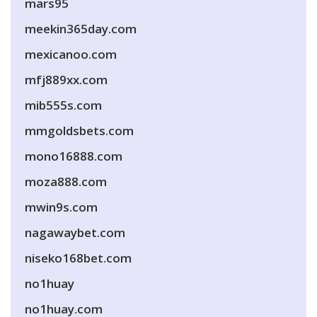
mars95
meekin365day.com
mexicanoo.com
mfj889xx.com
mib555s.com
mmgoldsbets.com
mono16888.com
moza888.com
mwin9s.com
nagawaybet.com
niseko168bet.com
no1huay
no1huay.com