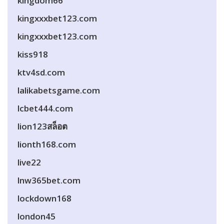
kingdom66
kingxxxbet123.com
kingxxxbet123.com
kiss918
ktv4sd.com
lalikabetsgame.com
lcbet444.com
lion123สล็อต
lionth168.com
live22
lnw365bet.com
lockdown168
london45