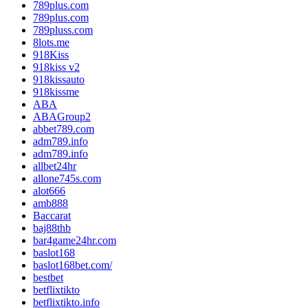
789plus.com
789plus.com
789pluss.com
8lots.me
918Kiss
918kiss v2
918kissauto
918kissme
ABA
ABAGroup2
abbet789.com
adm789.info
adm789.info
allbet24hr
allone745s.com
alot666
amb888
Baccarat
baj88thb
bar4game24hr.com
baslot168
baslot168bet.com/
bestbet
betflixtikto
betflixtikto.info