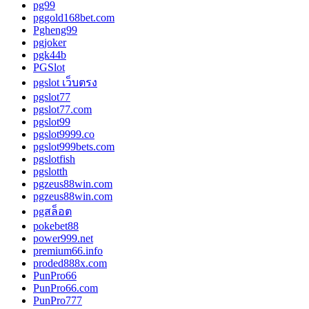
pg99
pggold168bet.com
Pgheng99
pgjoker
pgk44b
PGSlot
pgslot เว็บตรง
pgslot77
pgslot77.com
pgslot99
pgslot9999.co
pgslot999bets.com
pgslotfish
pgslotth
pgzeus88win.com
pgzeus88win.com
pgสล็อต
pokebet88
power999.net
premium66.info
proded888x.com
PunPro66
PunPro66.com
PunPro777