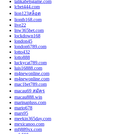
lalikabetsgame.com
lcbet444.com
lion123สล็อต
lionth168.com
live22
lnw365bet.com
lockdown168
london45
london6789.com
lotto432
lotto888
luckycat789.com
luis16888.com
m4newonline.com
m4newonline.com
mac1bet789.com
macau69 สมัคร
macau888.win
marinapluss.com
mario678
mars95
meekin365day.com
mexicanoo.com
mfj889xx.com