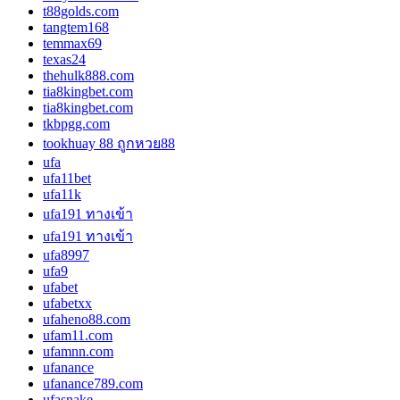
t88golds.com
tangtem168
temmax69
texas24
thehulk888.com
tia8kingbet.com
tia8kingbet.com
tkbpgg.com
tookhuay 88 ถูกหวย88
ufa
ufa11bet
ufa11k
ufa191 ทางเข้า
ufa191 ทางเข้า
ufa8997
ufa9
ufabet
ufabetxx
ufaheno88.com
ufam11.com
ufamnn.com
ufanance
ufanance789.com
ufasnake