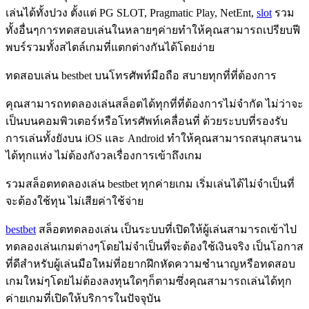
เล่นได้ทั้งปวง ตั้งแต่ PG SLOT, Pragmatic Play, NetEnt,
slot
รวม
ทั้งอื่นๆการทดสอบเล่นในหลายๆค่ายทำให้คุณสามารถเปรียบฟี
พบร์รวมทั้งสไตล์เกมที่แตกต่างกันได้โดยง่าย
ทดสอบเล่น bestbet บนโทรศัพท์มือถือ สบายทุกที่ที่ต้องการ
คุณสามารถทดลองเล่นสล็อตได้ทุกที่ที่ต้องการไม่จำกัด ไม่ว่าจะ
เป็นบนคอมพิวเตอร์หรือโทรศัพท์เคลื่อนที่ ด้วยระบบที่รองรับ
การเล่นทั้งยังบน iOS และ Android ทำให้คุณสามารถสนุกสนาน
ได้ทุกแห่ง ไม่ต้องกังวลเรื่องการเข้าถึงเกม
รวมสล็อตทดลองเล่น bestbet ทุกค่ายเกม เริ่มเล่นได้ไม่จำเป็นที่
จะต้องใช้ทุน ไม่เสียค่าใช้จ่าย
bestbet
สล็อตทดลองเล่น เป็นระบบที่เปิดให้ผู้เล่นสามารถเข้าไป
ทดลองเล่นเกมต่างๆโดยไม่จำเป็นที่จะต้องใช้เงินจริง เป็นโอกาส
ที่ดีสำหรับผู้เล่นมือใหม่ที่อยากฝึกหัดความชำนาญหรือทดสอบ
เกมใหม่ๆโดยไม่ต้องลงทุนใดๆก็ตามซึ่งคุณสามารถเล่นได้ทุก
ค่ายเกมที่เปิดให้บริการในปัจจุบัน