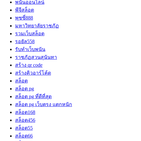
พนันออนไลน์
พีจีสล็อต
พุซซี่888
มหาวิทยาลัยราชภัฏ
รวมเว็บสล็อต
รอยัล558
รับทำเว็บพนัน
ราชภัฏสวนสุนันทา
สร้าง qr code
สร้างคิวอาร์โค้ด
สล็อต
สล็อต pg
สล็อต pg ที่ดีที่สุด
สล็อต pg เว็บตรง แตกหนัก
สล็อต168
สล็อต456
สล็อต55
สล็อต66