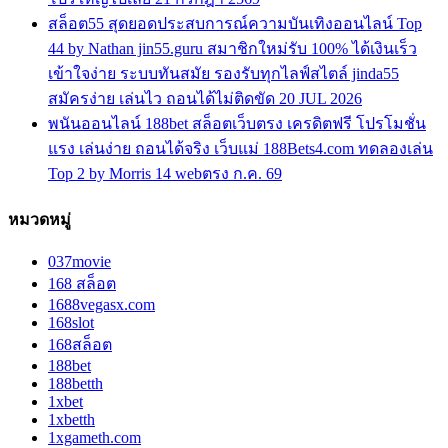
สล็อต55 สุดยอดประสบการณ์ความบันเทิงออนไลน์ Top
44 by Nathan jin55.guru สมาชิกใหม่รับ 100% ได้เงินเร็ว
เข้าใจง่าย ระบบทันสมัย รองรับทุกไลฟ์สไตล์ jinda55
สมัครง่าย เล่นไว ถอนได้ไม่ติดขัด 20 JUL 2026
พนันออนไลน์ 188bet สล็อตเว็บตรง เครดิตฟรี โปรโมชั่น
แรง เล่นง่าย ถอนได้จริง เว็บแม่ 188Bets4.com ทดลองเล่น
Top 2 by Morris 14 webตรง ก.ค. 69
หมวดหมู่
037movie
168 สล็อต
1688vegasx.com
168slot
168สล็อต
188bet
188betth
1xbet
1xbetth
1xgameth.com