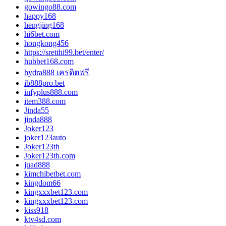
gowingo88.com
happy168
hengjing168
hi6bet.com
hongkong456
https://sretthi99.bet/enter/
hubbet168.com
hydra888 เครดิตฟรี
ib888pro.bet
infyplus888.com
item388.com
Jinda55
jinda888
Joker123
joker123auto
Joker123th
Joker123th.com
juad888
kimchibetbet.com
kingdom66
kingxxxbet123.com
kingxxxbet123.com
kiss918
ktv4sd.com