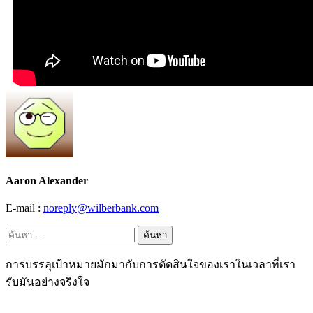
Aaron Alexander
E-mail :
noreply@wilberbank.com
ค้นหา
สำหรับ:
การบรรลุเป้าหมายมักมากับการตัดสินใจของเราในเวลาที่เรา
รับมันอย่างจริงใจ