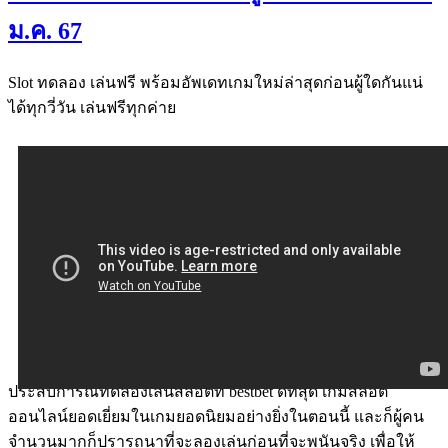
ม.ค. 67
Slot ทดลอง เล่นฟรี พร้อมอัพเดทเกมใหม่ล่าสุดก่อนผู้ใดกันแน่
ได้ทุกวี่วัน เล่นฟรีทุกค่าย
ประสบการณ์ทดลองเล่นสล็อตที่ bestbet ดีที่สุด เกมสล็อต
ออนไลน์ยอดเยี่ยมในเกมยอดนิยมอย่างยิ่งในตอนนี้ และก็ผู้คน
จำนวนมากก็ปรารถนาที่จะลองเล่นก่อนที่จะพนันจริง เพื่อให้