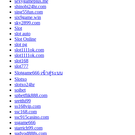
sexygameplus.me
shinobi24hr.com
sing55fun.com
six9game.win
sky2899.com
Slot
slot auto
Slot Online
slot pg
slot1111ok.com
slot1111ok.com
slot168
slot777
Slotgame666 เข้าสู่ระบบ
Slotxo
slotxo24hr
soibet
spbetflik888.com
sretthi99
ss168vip.com
ssc168.com
ssc915casino.com
ssgame666
starrich99.com
sudyod888s.com