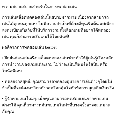
ความสบายสบายสำหรับในการทดสอบเล่น
การเล่นสล็อตทดลองเล่นนั้นสบายมากมาย เนื่องจากสามารถ
เล่นได้ทุกหนทุกแห่ง ไม่มีความจำเป็นที่ต้องมีทุนเริ่มต้น แค่เพียง
ลงทะเบียนกับเว็บที่ให้บริการรวมทั้งเลือกเกมที่อยากได้ทดลอง
เล่น คุณก็สามารถเริ่มเล่นได้โดยทันที!
ผลดีจากการทดสอบเล่น bestbet
• ฝึกฝนก่อนเล่นจริง: สล็อตทดลองเล่นช่วยทำให้ผู้เล่นรู้เรื่องหลัก
การทำงานของเกมแต่ละเกม ไม่ว่าจะเป็นฟีพบร์ฟรีสปิน หรือ
โบนัสพิเศษ
• ทดลองกลยุทธ์: คุณสามารถทดลองอุบายการเล่นต่างๆโดยไม่
จำเป็นที่จะต้องมาวิตกกังวลหรือกลุ้มใจหัวข้อการสูญเสียเงินจริง
• รู้จักค่ายเกมใหม่ๆ: เมื่อคุณสามารถทดสอบเล่นจากค่ายเกม
ต่างๆได้ คุณก็สามารถค้นพบเกมใหม่ๆที่บางครั้งอาจจะเหมาะ
กับคุณ