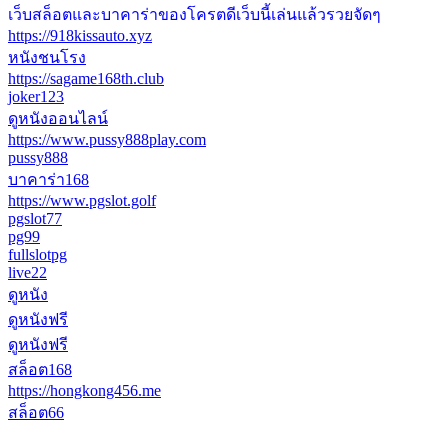
เว็บสล็อตและบาคาร่าของโครตดีเว็บนี้เล่นแล้วรวยจัดๆ
https://918kissauto.xyz
หนังชนโรง
https://sagame168th.club
joker123
ดูหนังออนไลน์
https://www.pussy888play.com
pussy888
บาคาร่า168
https://www.pgslot.golf
pgslot77
pg99
fullslotpg
live22
ดูหนัง
ดูหนังฟรี
ดูหนังฟรี
สล็อต168
https://hongkong456.me
สล็อต66