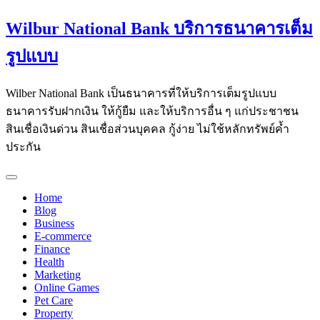
Wilbur National Bank บริการธนาคารเต็ม
รูปแบบ
Wilber National Bank เป็นธนาคารที่ให้บริการเต็มรูปแบบ
ธนาคารรับฝากเงิน ให้กู้ยืม และให้บริการอื่น ๆ แก่ประชาชน
สินเชื่อเงินด่วน สินเชื่อส่วนบุคคล กู้ง่าย ไม่ใช้หลักทรัพย์ค้ำ
ประกัน
Home
Blog
Business
E-commerce
Finance
Health
Marketing
Online Games
Pet Care
Property