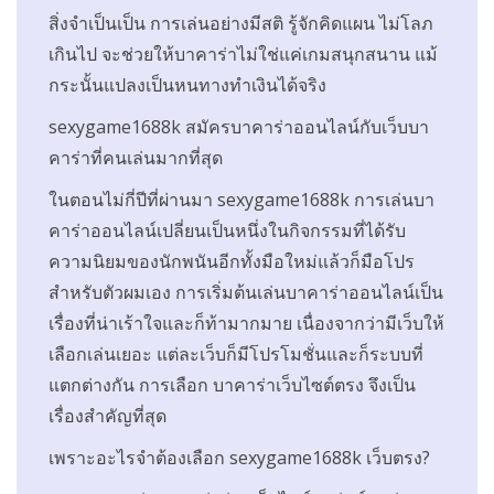
สิ่งจำเป็นเป็น การเล่นอย่างมีสติ รู้จักคิดแผน ไม่โลภ
เกินไป จะช่วยให้บาคาร่าไม่ใช่แค่เกมสนุกสนาน แม้
กระนั้นแปลงเป็นหนทางทำเงินได้จริง
sexygame1688k สมัครบาคาร่าออนไลน์กับเว็บบา
คาร่าที่คนเล่นมากที่สุด
ในตอนไม่กี่ปีที่ผ่านมา sexygame1688k การเล่นบา
คาร่าออนไลน์เปลี่ยนเป็นหนึ่งในกิจกรรมที่ได้รับ
ความนิยมของนักพนันอีกทั้งมือใหม่แล้วก็มือโปร
สำหรับตัวผมเอง การเริ่มต้นเล่นบาคาร่าออนไลน์เป็น
เรื่องที่น่าเร้าใจและก็ท้ามากมาย เนื่องจากว่ามีเว็บให้
เลือกเล่นเยอะ แต่ละเว็บก็มีโปรโมชั่นและก็ระบบที่
แตกต่างกัน การเลือก บาคาร่าเว็บไซต์ตรง จึงเป็น
เรื่องสำคัญที่สุด
เพราะอะไรจำต้องเลือก sexygame1688k เว็บตรง?