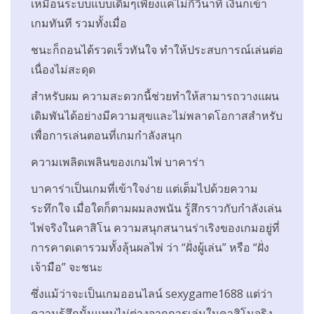
เหมือนระบบแบบเดิมๆเพียงแค่ไม่กี่วินาที เงินก็เข้า
เกมทันที รวมทั้งเมื่อ
ชนะก็ถอนได้รวดเร็วทันใจ ทำให้ประสบการณ์เล่นต่อ
เนื่องไม่สะดุด
สำหรับผม ความสะดวกนี้ช่วยทำให้สามารถวางแผน
เดิมพันได้อย่างมีความสุขและไม่พลาดโอกาสสำหรับ
เพื่อการเล่นตอนที่เกมกำลังสนุก
ความเพลิดเพลินของเกมไพ่ บาคาร่า
บาคาร่าเป็นเกมที่เข้าใจง่าย แต่เต็มไปด้วยความ
ระทึกใจ เมื่อใดก็ตามผมลงพนัน รู้สึกราวกับกำลังเล่น
ไพ่จริงในคาสิโน ความสนุกสนานร่าเริงของเกมอยู่ที่
การคาดเดารวมทั้งลุ้นผลไพ่ ว่า “ฝั่งผู้เล่น” หรือ “ฝั่ง
เจ้ามือ” จะชนะ
ซึ่งแม้ว่าจะเป็นเกมออนไลน์ sexygame1688 แต่ว่า
ความรู้สึกนั้นแทบไม่ต่างจากการเล่นในคาสิโนจริง