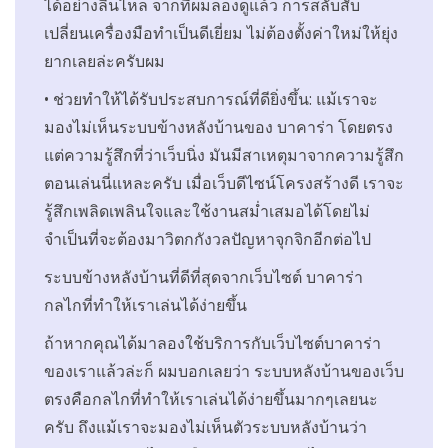
ได้อย่างลื่นไหล จากที่ผมลองดูแล้ว การสลับสับ
เปลี่ยนเครื่องมือทำเป็นดีเยี่ยม ไม่ต้องตั้งค่าใหม่ให้ยุ่ง
ยากเลยล่ะครับผม
• ช่วยทำให้ได้รับประสบการณ์ที่ดียิ่งขึ้น: แม้เราจะ
มองไม่เห็นระบบข้างหลังบ้านของ บาคาร่า โดยตรง
แต่ความรู้สึกที่ว่าเว็บนิ่ง มันมีสาเหตุมาจากความรู้สึก
ตอนเล่นนี่แหละครับ เมื่อเว็บดีไซน์โครงสร้างดี เราจะ
รู้สึกเพลิดเพลินใจและใช้งานสม่ำเสมอได้โดยไม่
จำเป็นที่จะต้องมาวิตกกังวลปัญหาจุกจิกอีกต่อไป
ระบบข้างหลังบ้านที่ดีที่สุดจากเว็บไซต์ บาคาร่า
กลไกที่ทำให้เราเล่นได้ง่ายขึ้น
ถ้าหากคุณได้มาลองใช้บริการกับเว็บไซต์บาคาร่า
ของเราแล้วล่ะก็ ผมบอกเลยว่า ระบบหลังบ้านของเว็บ
ตรงคือกลไกที่ทำให้เราเล่นได้ง่ายขึ้นมากๆเลยนะ
ครับ ถึงแม้เราจะมองไม่เห็นตัวระบบหลังบ้านว่า