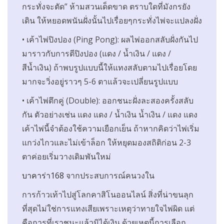
กระทั่งจะตัด” ห้ามสวนเด็ดขาด ตราบใดที่มังกรยัง
เดิน ให้หยอดพนันฝั่งนั้นไปเรื่อยๆกระทั่งไพ่จะแปลงฝั่ง
• เค้าไพ่ปิงปอง (Ping Pong): ผลไพ่ออกสลับฝั่งกันไป
มาราวกับการตีปิงปอง (แดง / น้ำเงิน / แดง /
สีน้ำเงิน) ถ้าพบรูปแบบนี้ให้แทงสลับตามไปเรื่อยโดย
มากจะวิ่งอยู่ราวๆ 5-6 ตาแล้วจะเปลี่ยนรูปแบบ
• เค้าไพ่ตึกคู่ (Double): ออกชนะฝั่งละสองครั้งสลับ
กัน ตัวอย่างเช่น แดง แดง / น้ำเงิน น้ำเงิน / แดง แดง
เค้าไพ่นี้จำต้องใช้ความเยือกเย็น ถ้าหากคิดว่าไพ่เริ่ม
แกว่งไกวและไม่เข้าล็อก ให้หยุดมองสถิติก่อน 2-3
ตาค่อยเริ่มวางเดิมพันใหม่
บาคาร่า168
จากประสบการณ์คนวงใน
การก้าวเท้าไปสู่โลกคาสิโนออนไลน์ สิ่งที่น่าขนลุก
ที่สุดไม่ใช่การแทงเสียเพราะเหตุว่าทายใจไพ่ผิด แต่
คือการที่เราชนะแล้วมิได้เงิน ด้วยเหตุนี้การเลือก