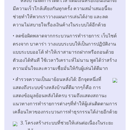
หลังบ้านจัดการได้ดี เวลาเติมเงินหรือถอนเงินก็จะ
มีความเร็วใกล้เคียงกันทุกครั้ง ความสม่ำเสมอนี้จะ
ช่วยทำให้พวกเราวางแผนการเล่นได้ง่าย และลด
ความไม่สบายใจเรื่องเงินค้างในระบบได้อีกด้วย
• ลดข้อผิดพลาดจากกระบวนการทำรายการ: เว็บไซต์
ตรงจาก บาคาร่า วางแบบระบบให้เป็นการปฏิบัติงาน
แบบระบบออโต้ ทำให้เราสามารถฝากหรือถอนด้วย
ตัวเองได้ทันที ใช้เวลาวิเคราะห์ไม่นาน พูดได้ว่าสร้าง
ความมั่นใจและความเชื่อมั่นให้กับผู้เล่นได้ดีมาก
• สำรวจความเป็นมาย้อนหลังได้: อีกจุดหนึ่งที่
แสดงถึงระบบข้างหลังบ้านที่ดีมากๆก็คือ การ
แสดงข้อมูลย้อนหลังได้ครบ รวมถึงแสดงสถานะ
แนวทางการทำรายการต่างๆที่ทำให้ผู้เล่นติดตามการ
เคลื่อนไหวของกระบวนการทำธุรกรรมได้ง่ายอีกด้วย
3. โครงสร้างระบบที่ช่วยให้เล่นต่อเนื่องในระยะ