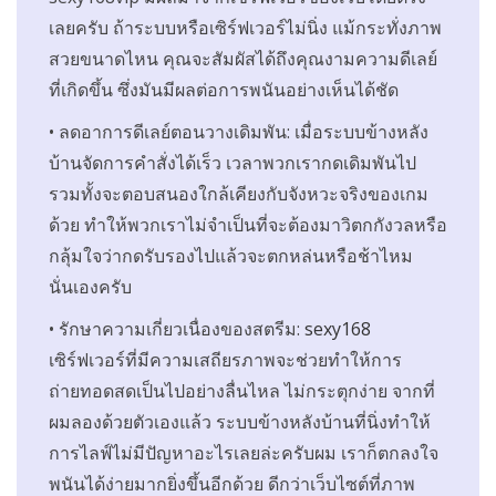
เลยครับ ถ้าระบบหรือเซิร์ฟเวอร์ไม่นิ่ง แม้กระทั่งภาพ
สวยขนาดไหน คุณจะสัมผัสได้ถึงคุณงามความดีเลย์
ที่เกิดขึ้น ซึ่งมันมีผลต่อการพนันอย่างเห็นได้ชัด
• ลดอาการดีเลย์ตอนวางเดิมพัน: เมื่อระบบข้างหลัง
บ้านจัดการคำสั่งได้เร็ว เวลาพวกเรากดเดิมพันไป
รวมทั้งจะตอบสนองใกล้เคียงกับจังหวะจริงของเกม
ด้วย ทำให้พวกเราไม่จำเป็นที่จะต้องมาวิตกกังวลหรือ
กลุ้มใจว่ากดรับรองไปแล้วจะตกหล่นหรือช้าไหม
นั่นเองครับ
• รักษาความเกี่ยวเนื่องของสตรีม:
sexy168
เซิร์ฟเวอร์ที่มีความเสถียรภาพจะช่วยทำให้การ
ถ่ายทอดสดเป็นไปอย่างลื่นไหล ไม่กระตุกง่าย จากที่
ผมลองด้วยตัวเองแล้ว ระบบข้างหลังบ้านที่นิ่งทำให้
การไลฟ์ไม่มีปัญหาอะไรเลยล่ะครับผม เราก็ตกลงใจ
พนันได้ง่ายมากยิ่งขึ้นอีกด้วย ดีกว่าเว็บไซต์ที่ภาพ