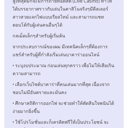
สูงที่สุดมักจะมีการถ่ายทอดสด (Live Casino) ทำให้
ได้บรรยากาศราวกับเล่นในคาสิโนจริงๆมีดีลเลอร์
สาวสวยแจกไพ่แบบเรียลไทม์ และสามารถแชท
ตอบโต้กับผู้เล่นคนอื่นๆได้
กลเม็ดเล็กๆสำหรับผู้เริ่มต้น
จากประสบการณ์ของผม มีเทคนิคเล็กๆที่ต้องการ
แชร์สำหรับผู้ที่กำลังเริ่มเล่นบาคาร่าออนไลน์
• ระบุงบประมาณ ก่อนเล่นทุกคราว เพื่อไม่ให้เสียเกิน
ความสามารถ
• เลือกเว็บไซต์บาคาร่าที่คนเล่นมากที่สุด เนื่องจาก
ชอบไม่มีอันตรายและมั่นคง
• ศึกษาสถิติการออกไพ่ จะช่วยทำให้ตัดสินใจพนันได้
ง่ายมากยิ่งขึ้น
• ใช้โปรโมชั่นและก็เครดิตฟรีให้เป็นประโยชน์ จะ