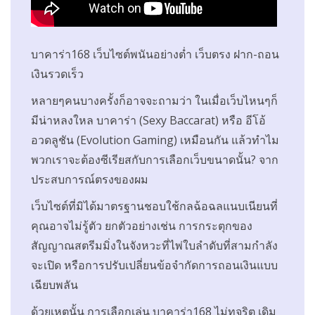
บาคาร่า168 เว็บไซต์พนันอย่างต่ำ เว็บตรง ฝาก-ถอน
เงินรวดเร็ว
หลายๆคนบางครั้งก็อาจจะถามว่า ในเมื่อเว็บไหนๆก็
มีน่าหลงใหล บาคาร่า (Sexy Baccarat) หรือ อีโอ้
อวดลูชัน (Evolution Gaming) เหมือนกัน แล้วทำไม
พวกเราจะต้องซีเรียสกับการเลือกเว็บขนาดนั้น? จาก
ประสบการณ์ตรงของผม
เว็บไซต์ที่มิได้มาตรฐานชอบใช้กลฉ้อฉลแนบเนียนที่
คุณอาจไม่รู้ตัว ยกตัวอย่างเช่น การกระตุกของ
สัญญาณสตรีมมิ่งในจังหวะที่ไพ่ใบลำดับที่สามกำลัง
จะเปิด หรือการปรับเปลี่ยนข้อจำกัดการถอนเงินแบบ
เฉียบพลัน
ด้วยเหตุนั้น การเลือกเล่น บาคาร่า168 ไม่ทุจริต เดิม