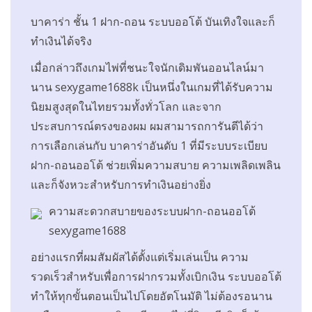
บาคาร่า ชั้น 1 ฝาก-ถอน ระบบออโต้ บันเทิงใจและก็
ทำเงินได้จริง
เมื่อกล่าวถึงเกมไพ่ที่ชนะใจนักเดิมพันออนไลน์มา
นาน sexygame1688k เป็นหนึ่งในเกมที่ได้รับความ
นิยมสูงสุดในไทยรวมทั้งทั่วโลก และจาก
ประสบการณ์ตรงของผม ผมสามารถการันตีได้ว่า
การเลือกเล่นกับ บาคาร่าอันดับ 1 ที่มีระบบระเบียบ
ฝาก-ถอนออโต้ ช่วยเพิ่มความสบาย ความเพลิดเพลิน
และก็จังหวะสำหรับการทำเงินอย่างยิ่ง
ความสะดวกสบายของระบบฝาก-ถอนออโต้
sexygame1688
อย่างแรกที่ผมสัมผัสได้ตั้งแต่เริ่มเล่นเป็น ความ
รวดเร็วสำหรับเพื่อการฝากรวมทั้งเบิกเงิน ระบบออโต้
ทำให้ทุกขั้นตอนเป็นไปโดยอัตโนมัติ ไม่ต้องรอนาน