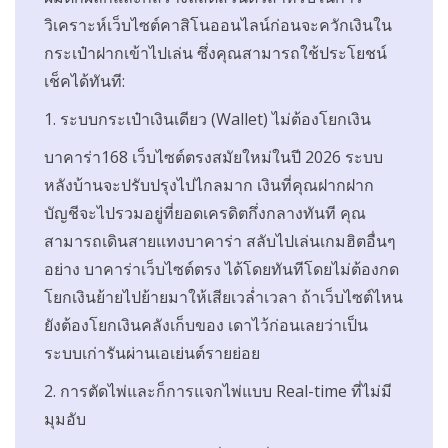
วิเคราะห์เว็บไซต์คาสิโนออนไลน์ก่อนจะควักเงินใน
กระเป๋าฝากเข้าไปเล่น ซึ่งคุณสามารถใช้ประโยชน์
เช็คได้ทันที:
1. ระบบกระเป๋าเงินเดียว (Wallet) ไม่ต้องโยกเงิน
บาคาร่า168 เว็บไซต์ตรงสมัยใหม่ในปี 2026 ระบบ
หลังบ้านจะปรับปรุงไปไกลมาก เงินที่คุณฝากฝาก
บัญชีจะไปรวมอยู่ที่ยอดเครดิตกึ่งกลางทันที คุณ
สามารถเดินสายแทงบาคาร่า สลับไปเล่นเกมฮิตอื่นๆ
อย่าง บาคาร่าเว็บไซต์ตรง ได้โดยทันทีโดยไม่ต้องกด
โยกเงินย้ายไปย้ายมาให้เสียเวล่ำเวลา ถ้าเว็บไซต์ไหน
ยังต้องโยกเงินคลังเก็บของ เดาไว้ก่อนเลยว่าเป็น
ระบบเก่ารันผ่านเอเย่นต์รายย่อย
2. การตัดไพ่และก็การแจกไพ่แบบ Real-time ที่ไม่มี
มุมอับ