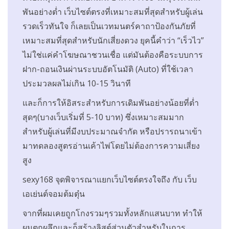
พันอย่างต่ำ เว็บไซต์ตรงที่เหมาะสมที่สุดสำหรับผู้เล่น
รวดเร็วทันใจ ก็เลยเป็นเวทมนตร์คาถาป้องกันภัยที่
เหมาะสมที่สุดสำหรับนักเสี่ยงดวง ยุคนี้คำว่า “เร็วไว”
ไม่ใช่แค่คำโฆษณาชวนเชื่อ แต่มันต้องคือระบบการ
ฝาก-ถอนเงินผ่านระบบอัตโนมัติ (Auto) ที่ใช้เวลา
ประมวลผลไม่เกิน 10-15 วินาที
และก็การให้อิสระสำหรับการเดิมพันอย่างน้อยที่ต่ำ
สุดๆ(บางเว็บเริ่มที่ 5-10 บาท) ซึ่งเหมาะสมมาก
สำหรับผู้เล่นที่มีงบประมาณจำกัด หรือปรารถนาเข้า
มาทดลองสูตรอ่านเค้าไพ่โดยไม่ต้องการความเสี่ยง
สูง
sexy168 จุดพิจารณาแยกเว็บไซต์ตรงใจถึง กับ เว็บ
เอเย่นต์จอมต้มตุ๋น
จากที่ผมเคยถูกโกงรวมๆรวมทั้งหลักแสนบาท ทำให้
ผมตกผลึกและก็สร้างลิสต์ส่วนตัวสำหรับในการ