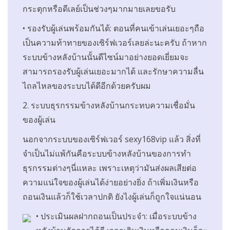
กระตุกหรือดีเลย์เป็นช่วงๆมากมายเลยขอรับ
• รองรับผู้เล่นพร้อมกันได้: ตอนที่คนเข้าเล่นเยอะๆถือ
เป็นความท้าทายของเซิร์ฟเวอร์เลยล่ะนะครับ ถ้าหาก
ระบบข้างหลังบ้านนั้นดีไซน์มาอย่างยอดเยี่ยมจะ
สามารถรองรับผู้เล่นเยอะมากได้ และรักษาความลื่น
ไถลไหลของระบบได้ดีอีกด้วยครับผม
2. ระบบธุรกรรมข้างหลังบ้านกระทบความเชื่อมั่น
ของผู้เล่น
นอกจากระบบของเซิร์ฟเวอร์ sexy168vip แล้ว สิ่งที่
จำเป็นไม่แพ้กันคือระบบข้างหลังบ้านของการทำ
ธุรกรรมต่างๆนี่แหละ เพราะเหตุว่ามันส่งผลเสียต่อ
ความแน่ใจของผู้เล่นได้ง่ายอย่างยิ่ง ถ้าเพิ่มเงินหรือ
ถอนเงินแล้วก็ใช้เวลาปกติ ยังไงผู้เล่นก็ถูกใจแน่นอน
• ประเมินผลฝากถอนเป็นประจำ: เมื่อระบบข้าง