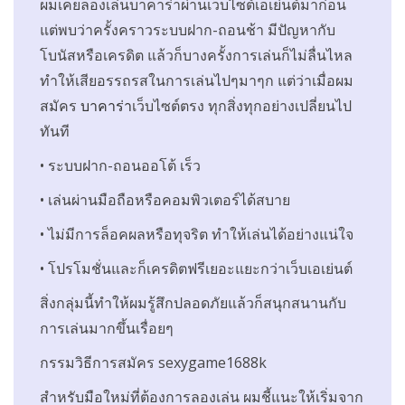
ผมเคยลองเล่นบาคาร่าผ่านเว็บไซต์เอเย่นต์มาก่อน
แต่พบว่าครั้งคราวระบบฝาก-ถอนช้า มีปัญหากับ
โบนัสหรือเครดิต แล้วก็บางครั้งการเล่นก็ไม่ลื่นไหล
ทำให้เสียอรรถรสในการเล่นไปๆมาๆก แต่ว่าเมื่อผม
สมัคร
บาคาร่า
เว็บไซต์ตรง ทุกสิ่งทุกอย่างเปลี่ยนไป
ทันที
• ระบบฝาก-ถอนออโต้ เร็ว
• เล่นผ่านมือถือหรือคอมพิวเตอร์ได้สบาย
• ไม่มีการล็อคผลหรือทุจริต ทำให้เล่นได้อย่างแน่ใจ
• โปรโมชั่นและก็เครดิตฟรีเยอะแยะกว่าเว็บเอเย่นต์
สิ่งกลุ่มนี้ทำให้ผมรู้สึกปลอดภัยแล้วก็สนุกสนานกับ
การเล่นมากขึ้นเรื่อยๆ
กรรมวิธีการสมัคร sexygame1688k
สำหรับมือใหม่ที่ต้องการลองเล่น ผมชี้แนะให้เริ่มจาก