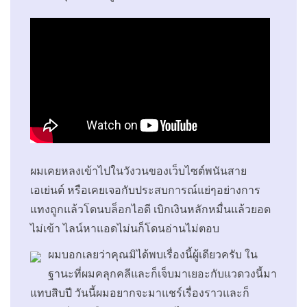
ผมเคยหลงเข้าไปในวังวนของเว็บไซต์พนันสาย
เอเย่นต์ หรือเคยเจอกับประสบการณ์แย่ๆอย่างการ
แทงถูกแล้วโดนบล็อกไอดี เบิกเงินหลักหมื่นแล้วยอด
ไม่เข้า ไลน์หาแอดไม่นก็โดนอ่านไม่ตอบ
ผมบอกเลยว่าคุณมิได้พบเรื่องนี้ผู้เดียวครับ ใน
ฐานะที่ผมคลุกคลีและก็เจ็บมาเยอะกับแวดวงนี้มา
แทบสิบปี วันนี้ผมอยากจะมาแชร์เรื่องราวและก็