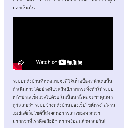
มองเห็นนั้น
ระบบหลังบ้านที่คุณแทบจะมิได้เห็นเบื้องหน้าเลยนั้น
ดำเนินการได้อย่างมีประสิทธิภาพกระทั่งทำให้ระบบ
หน้าบ้านแข็งแรงไปด้วย ในเนื้อหานี้ ผมจะพาคุณมา
ดูกันเลยว่า ระบบข้างหลังบ้านของเว็บไซต์ตรงไม่ผ่าน
เอเย่นต์เว็บไซต์นี้ส่งผลต่อการเล่นของพวกเรา
มากกว่าที่เราคิดเสียอีก หากพร้อมแล้วมาลุยกัน!