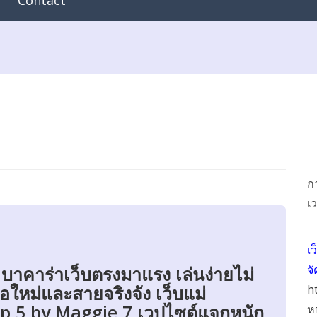
Contact
ก
เว
เ
บาคาร่าเว็บตรงมาแรง เล่นง่ายไม่
จั
ือใหม่และสายจริงจัง เว็บแม่
h
p 5 by Maggie 7 เวปไซต์แจกหนัก
ห