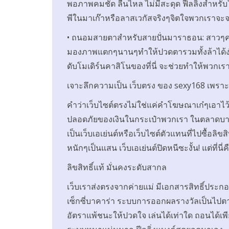
พอภาพคมชัด ลื่นไหล ไม่มีสะดุด ฟีลลิ่งสำหรับใ
พีในมาเก๊าหรือลาสเวกัสจริงๆจิตใจพวกเราจะจด
• ถนอมสายตาสำหรับสายปั่นมาราธอน: สาวๆคนใ
มองภาพแตกๆนานๆทำให้ปวดตารวมทั้งล้าได้ง่า
ดับโมเดิร์นคาสิโนของที่นี่ จะช่วยทำให้พวกเ
เจาะลึกความเป็น เว็บตรง ของ sexy168 เพราะ
คำว่าเว็บไซต์ตรงไม่ใช่แค่คำโฆษณาเก๋ๆเอาไว้
ปลอดภัยของเงินในกระเป๋าพวกเรา ในตลาดบาคาร่
เป็นเว็บเอเย่นต์หรือเว็บไซต์ตัวแทนที่ไปซื้อลิขสิ
หนักๆเป็นแสน เว็บเอเย่นต์ปิดหนีซะงั้น! แต่ที่นี
ลิขสิทธิ์แท้ มั่นคงระดับสากล
เว็บเราส่งตรงจากค่ายแม่ มีเอกสารสิทธิ์ปร
เซ็กซี่บาคาร่า ระบบการออกผลรางวัลเป็นไปต
อัตราแพ้ชนะให้ปวดใจ เล่นได้เท่าใด ถอนได้เพี