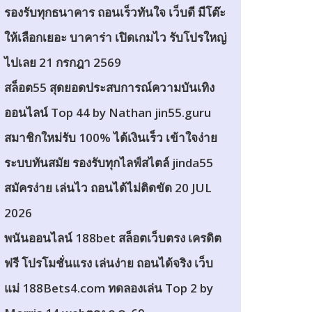
รองรับทุกธนาคาร ถอนเร็วทันใจ เว็บดี มีโต๊ะ
ให้เลือกเยอะ บาคาร่า เปิดเกมไว รับโปรใหญ่
ไปเลย 21 กรกฎา 2569
สล็อต55 สุดยอดประสบการณ์ความบันเทิง
ออนไลน์ Top 44 by Nathan jin55.guru
สมาชิกใหม่รับ 100% ได้เงินเร็ว เข้าใจง่าย
ระบบทันสมัย รองรับทุกไลฟ์สไตล์ jinda55
สมัครง่าย เล่นไว ถอนได้ไม่ติดขัด 20 JUL
2026
พนันออนไลน์ 188bet สล็อตเว็บตรง เครดิต
ฟรี โปรโมชั่นแรง เล่นง่าย ถอนได้จริง เว็บ
แม่ 188Bets4.com ทดลองเล่น Top 2 by