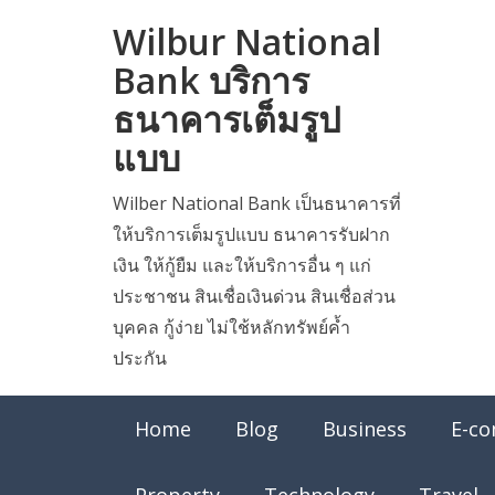
Wilbur National
Bank บริการ
ธนาคารเต็มรูป
แบบ
Wilber National Bank เป็นธนาคารที่
ให้บริการเต็มรูปแบบ ธนาคารรับฝาก
เงิน ให้กู้ยืม และให้บริการอื่น ๆ แก่
ประชาชน สินเชื่อเงินด่วน สินเชื่อส่วน
บุคคล กู้ง่าย ไม่ใช้หลักทรัพย์ค้ำ
ประกัน
Home
Blog
Business
E-c