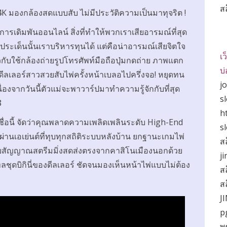
ส
K มองกล้องสดแบบสับ ไม่มีประวัติความเป็นมาทุจริต !
ารเดิมพันออนไลน์ สิ่งที่ทำให้พวกเราเสียอารมณ์ที่สุด
าประเด็นนั้นเราบริหารทุนได้ แต่คือน่าอารมณ์เสียจิตใจ
เว
วกับใช้กล้องถ่ายรูปโทรศัพท์มือถือปุ่มกดถ่าย ภาพแตก
บ
มดีลเลอร์สาวสวยสับไพ่ครั้งหน้าเบลอไปครึ่งจอ! หยุดทน
j
่องจากวันนี้ตัวแม่จะพาวาร์ปมาทำความรู้จักกับที่สุด
s
8
ht
ู้ชื่อนี้ จัดว่าคุณพลาดความเพลิดเพลินระดับ High-End
s
่ผ่านเอเย่นต์ที่ทุบทุกสถิติระบบหลังบ้าน ยกฐานะเกมไพ่
ส
้วยสัญญาณสตรีมมิ่งสดส่งตรงจากคาสิโนเมืองนอกด้วย
j
ลชุดบิกินี่ของดีลเลอร์ ชัดจนมองเห็นหน้าไพ่แบบไม่ต้อง
ส
ส
J
p
พุ