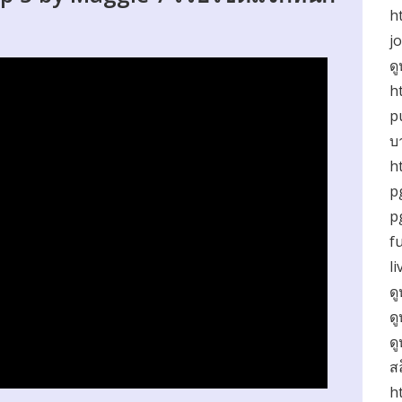
h
j
ด
h
p
บ
h
p
p
f
l
ดู
ดู
ดู
ส
h