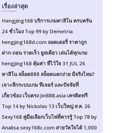
เรื่องล่าสุด
Hengjing168 บริการเกมคาสิโน ครบครัน
24 ชั่วโมง Top 99 by Demetria
hengjing168d.com ลอตเตอรี่ ราคาถูก
ฝาก-ถอน รวดเร็ว ยูสเดียว เล่นได้ทุกเกม
hengjing168 คุ้มค่า ที่ไว้ใจ 31 JUL 26
คาสิโน สล็อต888 สล็อตแตกง่าย มีจริงไหม?
เจาะลึกระบบเกม ฟีเจอร์ และปัจจัยที่
เกี่ยวข้อง เว็บตรง Jin888.asia เครดิตฟรี
Top 14 by Nickolas 13 เว็บใหญ่ ส.ค. 26
Sexy168 คู่มือเลือกเว็บไพ่ที่ควรรู้ Top 78 by
Analisa sexy168c.com สายวัดใจได้ 1,000