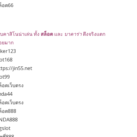
ล็อต66
็บคาสิโนน่าเล่น ทั้ง
สล็อต
และ
บาคาร่า
ตึงจริงแตก
่อยมาก
oker123
lot168
tps://jin55.net
lot99
ล็อตเว็บตรง
inda44
ล็อตเว็บตรง
ล็อต888
INDA888
gslot
ซซี่888