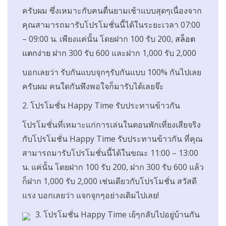
ครับผม ซึ่งเหมาะกับคนตื่นยามเช้าแบบสุดๆเนื่องจาก
คุณสามารถมารับโปรโมชั่นนี้ได้ในระยะเวลา 07:00
– 09:00 น. เพียงแค่นั้น โดยฝาก 100 รับ 200,
สล็อต
แตกง่าย
ฝาก 300 รับ 600 และฝาก 1,000 รับ 2,000
บอกเลยว่า รับกันแบบจุกๆรับกันแบบ 100% กันไปเลย
ครับผม คนใดกันพึงพอใจก็มารับได้เลยจ๊ะ
2. โปรโมชั่น Happy Time รับประทานข้าวกัน
โปรโมชั่นที่เหมาะแก่การเล่นในตอนพักเที่ยงเสียจริง
กับโปรโมชั่น Happy Time รับประทานข้าวกัน ที่คุณ
สามารถมารับโปรโมชั่นนี้ได้ในขณะ 11:00 – 13:00
น. แค่นั้น โดยฝาก 100 รับ 200, ฝาก 300 รับ 600 แล้ว
ก็ฝาก 1,000 รับ 2,000 เช่นเดียวกับโปรโมชั่น สวัสดี
แรง บอกเลยว่า แจกจุกๆอย่างเดิมไปเลย!
3. โปรโมชั่น Happy Time เย้ๆกลับไปอยู่บ้านกัน