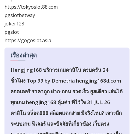
https://tokyoslot88.com
pgslotbetway
joker123
pgslot
https://gogoslot.asia
เรื่องล่าสุด
Hengjing168 บริการเกมคาสิโน ครบครัน 24
ชั่วโมง Top 99 by Demetria hengjing168d.com
ลอตเตอรี่ ราคาถูก ฝาก-ถอน รวดเร็ว ยูสเดียว เล่นได้
ทุกเกม hengjing168 คุ้มค่า ที่ไว้ใจ 31 JUL 26
คาสิโน สล็อต888 สล็อตแตกง่าย มีจริงไหม? เจาะลึก
ระบบเกม ฟีเจอร์ และปัจจัยที่เกี่ยวข้อง เว็บตรง