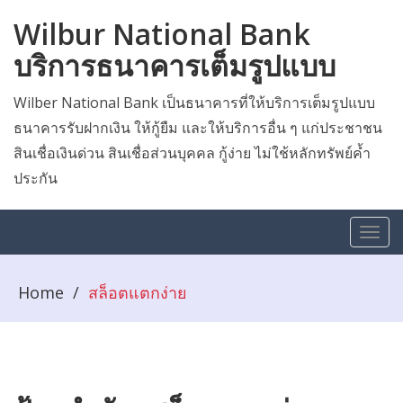
Wilbur National Bank
บริการธนาคารเต็มรูปแบบ
Wilber National Bank เป็นธนาคารที่ให้บริการเต็มรูปแบบ
ธนาคารรับฝากเงิน ให้กู้ยืม และให้บริการอื่น ๆ แก่ประชาชน
สินเชื่อเงินด่วน สินเชื่อส่วนบุคคล กู้ง่าย ไม่ใช้หลักทรัพย์ค้ำ
ประกัน
Home
/
สล็อตแตกง่าย