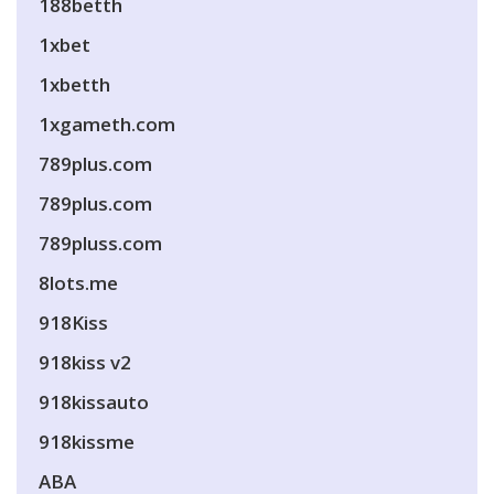
188betth
1xbet
1xbetth
1xgameth.com
789plus.com
789plus.com
789pluss.com
8lots.me
918Kiss
918kiss v2
918kissauto
918kissme
ABA