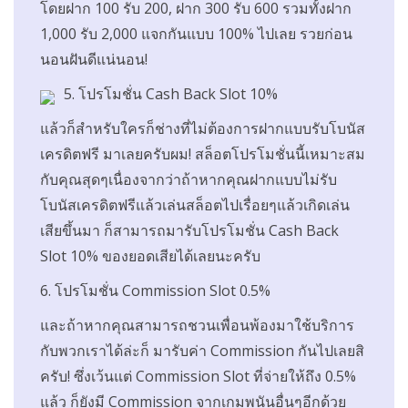
โดยฝาก 100 รับ 200, ฝาก 300 รับ 600 รวมทั้งฝาก
1,000 รับ 2,000 แจกกันแบบ 100% ไปเลย รวยก่อน
นอนฝันดีแน่นอน!
5. โปรโมชั่น Cash Back Slot 10%
แล้วก็สำหรับใครก็ช่างที่ไม่ต้องการฝากแบบรับโบนัส
เครดิตฟรี มาเลยครับผม! สล็อตโปรโมชั่นนี้เหมาะสม
กับคุณสุดๆเนื่องจากว่าถ้าหากคุณฝากแบบไม่รับ
โบนัสเครดิตฟรีแล้วเล่นสล็อตไปเรื่อยๆแล้วเกิดเล่น
เสียขึ้นมา ก็สามารถมารับโปรโมชั่น Cash Back
Slot 10% ของยอดเสียได้เลยนะครับ
6. โปรโมชั่น Commission Slot 0.5%
และถ้าหากคุณสามารถชวนเพื่อนพ้องมาใช้บริการ
กับพวกเราได้ล่ะก็ มารับค่า Commission กันไปเลยสิ
ครับ! ซึ่งเว้นแต่ Commission Slot ที่จ่ายให้ถึง 0.5%
แล้ว ก็ยังมี Commission จากเกมพนันอื่นๆอีกด้วย