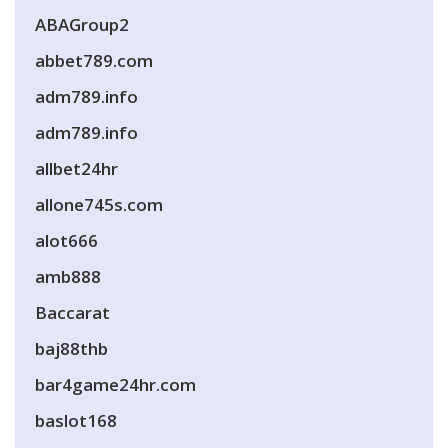
ABAGroup2
abbet789.com
adm789.info
adm789.info
allbet24hr
allone745s.com
alot666
amb888
Baccarat
baj88thb
bar4game24hr.com
baslot168