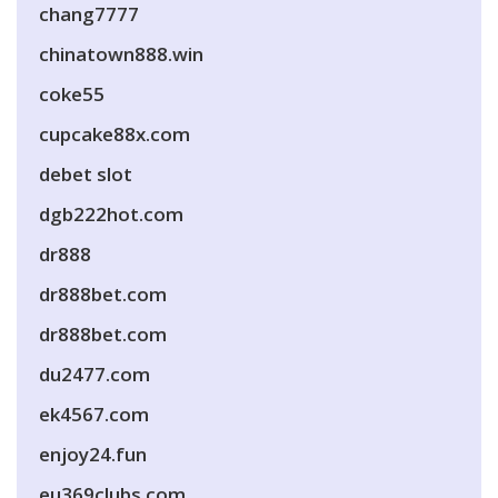
chang7777
chinatown888.win
coke55
cupcake88x.com
debet slot
dgb222hot.com
dr888
dr888bet.com
dr888bet.com
du2477.com
ek4567.com
enjoy24.fun
eu369clubs.com