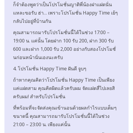
ก็จำต้องพูดว่าเป็นโปรโมชั่นญาติพี่น้องฝาแฝดนั่น
แหละขอรับ ฮ่า… เพราะโปรโมชั่น Happy Time เย้ๆ
กลับไปอยู่ที่บ้านกัน
คุณสามารถมารับโปรโมชั่นนี้ได้ในช่วง 17:00 –
19:00 น. แค่นั้น โดยฝาก 100 รับ 200, ฝาก 300 รับ
600 และฝาก 1,000 รับ 2,000 อย่างกับสองโปรโมชั่
นก่อนหน้านั่นเองนะครับ
4. โปรโมชั่น Happy Time ฝันดี จูบๆ
ถ้าหากคุณคิดว่าโปรโมชั่น Happy Time เป็นเพียง
แค่แฝดสาม คุณคิดผิดแล้วครับผม จัดแฝดสี่ไปเลยสิ
ครับผม! สำหรับโปรโมชั่น
ที่พร้อมที่จะจัดส่งคุณเข้านอนด้วยผลกำไรแบบเต็มๆ
ขนาดนี้ คุณสามารถมารับโปรโมชั่นนี้ได้ในช่วง
21:00 – 23:00 น. เพียงแค่นั้น