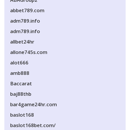
abbet789.com
adm789.info
adm789.info
allbet24hr
allone745s.com
alot666
amb888
Baccarat
baj88thb
bar4game24hr.com
baslot168
baslot168bet.com/