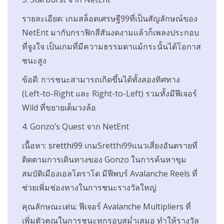
รายละเอียด: เกมสล็อตเศรษฐี99ที่เป็นสัญลักษณ์ของ
NetEnt มากับกราฟิกสีสันงดงามแล้วก็เพลงประกอบ
ที่จูงใจ เป็นเกมที่มีความธรรมดาแม้กระนั้นได้โอกาส
ชนะสูง
ข้อดี: การชนะสามารถเกิดขึ้นได้ทั้งสองทิศทาง
(Left-to-Right และ Right-to-Left) รวมทั้งมีฟีเจอร์
Wild ที่ขยายเต็มวงล้อ
4. Gonzo’s Quest จาก NetEnt
เนื้อหา:
sretthi99
เกมSretthi99แนวเสี่ยงอันตรายที่
ติดตามการเดินทางของ Gonzo ในการค้นหาขุม
สมบัติเมืองเอลโดราโด มีฟีพบร์ Avalanche Reels ที่
ช่วยเพิ่มช่องทางในการชนะรางวัลใหญ่
คุณลักษณะเด่น: ฟีเจอร์ Avalanche Multipliers ที่
เพิ่มตัวคูณในการชนะทุกรอบสม่ำเสมอ ทำให้รางวัล