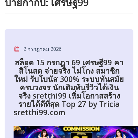
ป้ายกำกับ:
เศรษฐี99
2 กรกฎาคม 2026
สล็อต 15 กรกฎา 69 เศรษฐี99 คา
สิโนสด จ่ายจริง ไม่โกง สมาชิก
ใหม่ รับโบนัส 300% ระบบทันสมัย
ครบวงจร นักเดิมพันรีวิวได้เงิน
จริง sretthi99 เพิ่มโอกาสสร้าง
รายได้ดีที่สุด Top 27 by Tricia
sretthi99.com