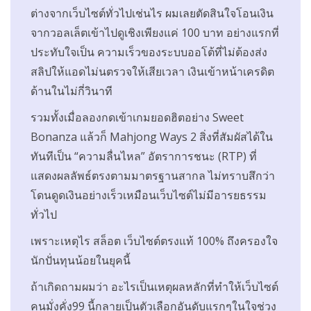
ต่างจากเว็บไซต์ทั่วไปเช่นไร ผมเลยตัดสินใจโอนเงิน
จากวอลเล็ตเข้าไปดูเชิงเพียงแค่ 100 บาท อย่างแรกที่
ประทับใจเป็น ความเร็วของระบบออโต้ที่ไม่ต้องส่ง
สลิปให้แอดไม่นตรวจให้เสียเวลา เงินเข้าหน้าเครดิต
ด้านในไม่กี่วินาที
รวมทั้งเมื่อลองกดเข้าเกมยอดฮิตอย่าง Sweet
Bonanza แล้วก็ Mahjong Ways 2 สิ่งที่สัมผัสได้ใน
ทันทีเป็น “ความลื่นไหล” อัตราการชนะ (RTP) ที่
แสดงผลลัพธ์ตรงตามมาตรฐานสากล ไม่ทราบสึกว่า
โดนดูดเงินอย่างเร็วเหมือนเว็บไซต์ไม่มีอารยธรรม
ทั่วไป
เพราะเหตุไร สล็อต เว็บไซต์ตรงแท้ 100% ถึงครองใจ
นักปั่นทุนน้อยในยุคนี้
ถ้าเกิดถามผมว่า อะไรเป็นเหตุผลหลักที่ทำให้เว็บไซต์
คนมั่งคั่ง99 นี้กลายเป็นตัวเลือกอันดับแรกๆในใจช่วง