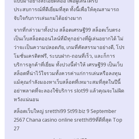
แบบมาอย่างละเอียดลออ เพื่อผู้เล่นได้รับ
ประสบการณ์ที่ดีเยี่ยมที่สุด ทั้งนี้เพื่อให้คุณสามารถ
จับใจกับการเล่นเกมได้อย่างมาก
จากที่กล่าวมาทั้งปวง สล็อตเศรษฐี99 สล็อตเว็บตรง
เป็นเว็บสล็อตออนไลน์ที่มีทุกอย่างที่ผู้เล่นอยากได้ ไม่
ว่าจะเป็นความปลอดภัย, เกมที่คัดสรรมาอย่างดี, โปร
โมชั่นเครดิตฟรี, ระบบฝาก-ถอนที่เร็ว, และก็การ
บริการลูกค้าที่เยี่ยม ทั้งปวงนี้ทำให้ เศรษฐี99 เป็นเว็บ
สล็อตที่น่าไว้ใจรวมทั้งควรค่าแก่การเล่นหรือลงทุน
แม้คุณกำลังมองหาเว็บสล็อตที่เหมาะสมที่สุดในปีนี้
อย่าพลาดที่จะลองใช้บริการ slot99 แล้วคุณจะไม่ผิด
หวังแน่นอน
สล็อตเว็บใหญ่ sretthi99 St99.biz 9 September
2567 Chana casino online sretthi99ที่ดีที่สุด Top
27