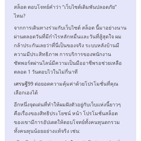
สล็อต ตอบโจทย์คำว่า “เว็บไซต์เดิมพันปลอดภัย”
ไหม?
จากการเดินทางร่วมกับเว็บไซต์ สล็อต นี้มาอย่างนาน
ผ่านตลอดวันที่มีกำไรหลักหมื่นและวันที่สู้สุดใจ ผม
กล้าประกันเลยว่าที่นี่เป็นของจริง ระบบหลังบ้านมี
ความมีประสิทธิภาพ การบริการของพนักงาน
ซัพพอร์ตผ่านไลน์มีความเป็นมืออาชีพรอช่วยเหลือ
ตลอด 1 วันตอบไวในไม่กี่นาที
เศรษฐี99
ต่อยอดความคุ้มค่าด้วยโปรโมชั่นที่คุณ
เลือกเองได้
อีกหนึ่งจุดเด่นที่ทำให้ผมฝังตัวอยู่กับเว็บแห่งนี้ยาวๆ
คือเรื่องของสิทธิประโยชน์ หน้า โปรโมชั่นสล็อต
ของเขามีการอัปเดตให้ตอบโจทย์ทั้งคนทุนดกรวม
ทั้งคนทุนน้อยอย่างแท้จริง เช่น: