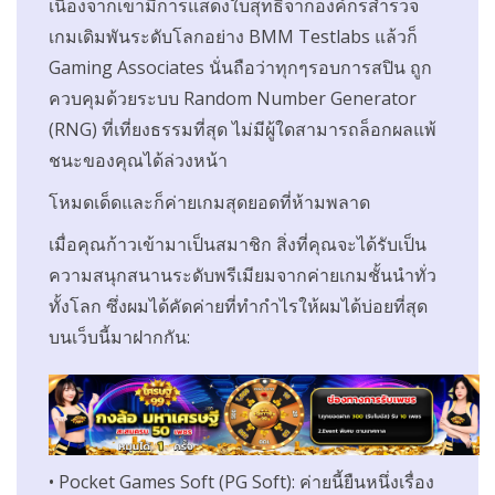
เนื่องจากเขามีการแสดงใบสุทธิจากองค์กรสำรวจ
เกมเดิมพันระดับโลกอย่าง BMM Testlabs แล้วก็
Gaming Associates นั่นถือว่าทุกๆรอบการสปิน ถูก
ควบคุมด้วยระบบ Random Number Generator
(RNG) ที่เที่ยงธรรมที่สุด ไม่มีผู้ใดสามารถล็อกผลแพ้
ชนะของคุณได้ล่วงหน้า
โหมดเด็ดและก็ค่ายเกมสุดยอดที่ห้ามพลาด
เมื่อคุณก้าวเข้ามาเป็นสมาชิก สิ่งที่คุณจะได้รับเป็น
ความสนุกสนานระดับพรีเมียมจากค่ายเกมชั้นนำทั่ว
ทั้งโลก ซึ่งผมได้คัดค่ายที่ทำกำไรให้ผมได้บ่อยที่สุด
บนเว็บนี้มาฝากกัน:
• Pocket Games Soft (PG Soft): ค่ายนี้ยืนหนึ่งเรื่อง