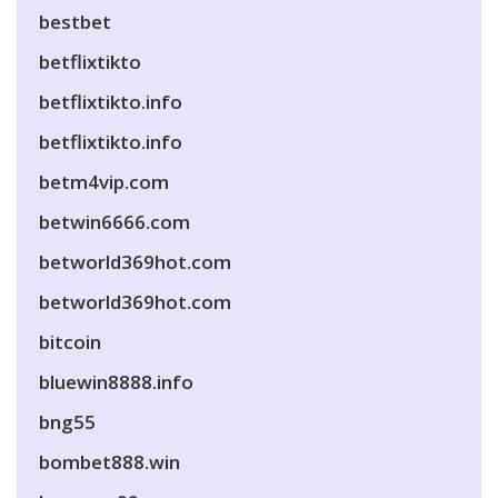
bestbet
betflixtikto
betflixtikto.info
betflixtikto.info
betm4vip.com
betwin6666.com
betworld369hot.com
betworld369hot.com
bitcoin
bluewin8888.info
bng55
bombet888.win