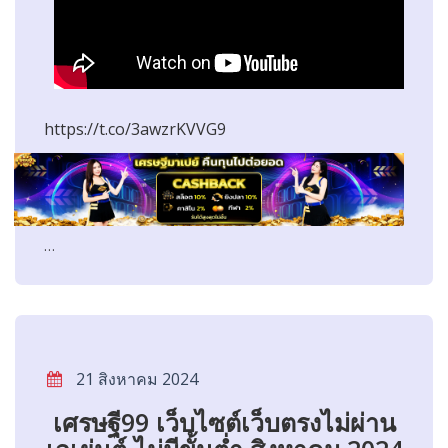
https://t.co/3awzrKVVG9
…
21 สิงหาคม 2024
เศรษฐี99 เว็บไซต์เว็บตรงไม่ผ่าน