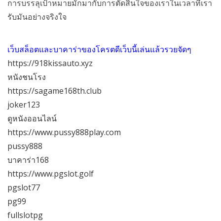
การบรรลุเป้าหมายมักมากับการตัดสินใจของเราในเวลาที่เรา
รับมันอย่างจริงใจ
เว็บสล็อตและบาคาร่าของโครตดีเว็บนี้เล่นแล้วรวยจัดๆ
https://918kissauto.xyz
หนังชนโรง
https://sagame168th.club
joker123
ดูหนังออนไลน์
https://www.pussy888play.com
pussy888
บาคาร่า168
https://www.pgslot.golf
pgslot77
pg99
fullslotpg