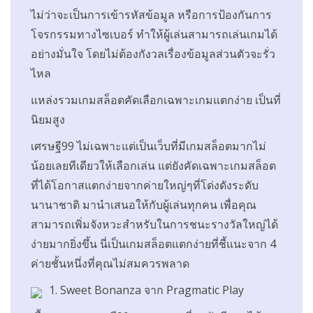
ไม่ว่าจะเป็นการเข้ารหัสข้อมูล หรือการป้องกันการ
โจรกรรมทางไซเบอร์ ทำให้ผู้เล่นสามารถเล่นเกมได้
อย่างมั่นใจ โดยไม่ต้องกังวลเรื่องข้อมูลส่วนตัวจะรั่ว
ไหล
แหล่งรวมเกมสล็อตคัดเลือกเฉพาะเกมแตกง่าย เป็นที่
นิยมสูง
เศรษฐี99 ไม่เฉพาะแต่เป็นเว็บที่มีเกมสล็อตมากไม่
น้อยเลยทีเดียวให้เลือกเล่น แต่ยังคัดเฉพาะเกมสล็อต
ที่ได้โอกาสแตกง่ายจากค่ายใหญ่ๆที่โด่งดังระดับ
นานาชาติ มานำเสนอให้กับผู้เล่นทุกคน เพื่อคุณ
สามารถเพิ่มจังหวะสำหรับในการชนะรางวัลใหญ่ได้
ง่ายมากยิ่งขึ้น นี่เป็นเกมสล็อตแตกง่ายที่ชี้แนะจาก 4
ค่ายชั้นหนึ่งที่คุณไม่สมควรพลาด
1. Sweet Bonanza จาก Pragmatic Play