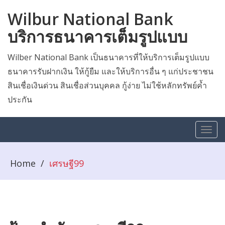
Wilbur National Bank
บริการธนาคารเต็มรูปแบบ
Wilber National Bank เป็นธนาคารที่ให้บริการเต็มรูปแบบ
ธนาคารรับฝากเงิน ให้กู้ยืม และให้บริการอื่น ๆ แก่ประชาชน
สินเชื่อเงินด่วน สินเชื่อส่วนบุคคล กู้ง่าย ไม่ใช้หลักทรัพย์ค้ำ
ประกัน
Home
/
เศรษฐี99