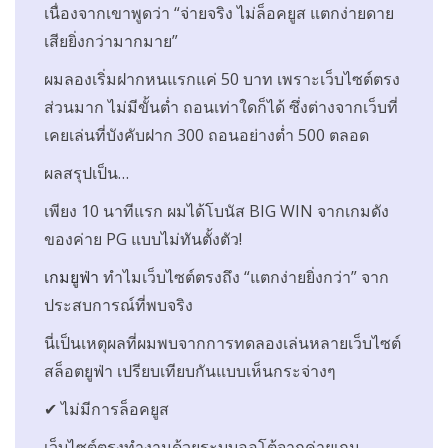
เนื่องจากเขาพูดว่า “จ่ายจริง ไม่ล็อคยูส แตกง่ายดาย
เสียยิ่งกว่ามากมาย”
ผมลองเริ่มฝากหนแรกแค่ 50 บาท เพราะเว็บไซต์ตรง
ส่วนมาก ไม่มีขั้นต่ำ ถอนเท่าใดก็ได้ ซึ่งต่างจากเว็บที่
เคยเล่นที่บังคับฝาก 300 ถอนอย่างต่ำ 500 ตลอด
ผลสรุปเป็น…
เพียง 10 นาทีแรก ผมได้โบนัส BIG WIN จากเกมดัง
ของค่าย PG แบบไม่ทันตั้งตัว!
เกมยูฟ่า
ทำไมเว็บไซต์ตรงถึง “แตกง่ายยิ่งกว่า” จาก
ประสบการณ์ที่พบจริง
นี่เป็นเหตุผลที่ผมพบจากการทดลองเล่นหลายเว็บไซต์
สล็อตยูฟ่า เปรียบเทียบกันแบบเห็นกระจ่างๆ
✔ ไม่มีการล็อคยูส
เว็บไซต์ตรงทำงานด้วยระบบออโต้จากค่ายเกม