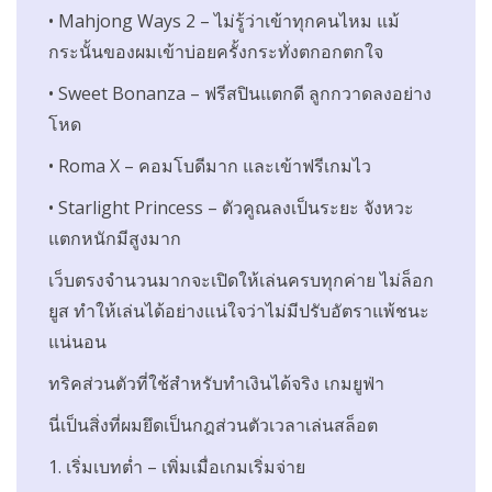
• Mahjong Ways 2 – ไม่รู้ว่าเข้าทุกคนไหม แม้
กระนั้นของผมเข้าบ่อยครั้งกระทั่งตกอกตกใจ
• Sweet Bonanza – ฟรีสปินแตกดี ลูกกวาดลงอย่าง
โหด
• Roma X – คอมโบดีมาก และเข้าฟรีเกมไว
• Starlight Princess – ตัวคูณลงเป็นระยะ จังหวะ
แตกหนักมีสูงมาก
เว็บตรงจำนวนมากจะเปิดให้เล่นครบทุกค่าย ไม่ล็อก
ยูส ทำให้เล่นได้อย่างแน่ใจว่าไม่มีปรับอัตราแพ้ชนะ
แน่นอน
ทริคส่วนตัวที่ใช้สำหรับทำเงินได้จริง เกมยูฟ่า
นี่เป็นสิ่งที่ผมยึดเป็นกฎส่วนตัวเวลาเล่นสล็อต
1. เริ่มเบทต่ำ – เพิ่มเมื่อเกมเริ่มจ่าย