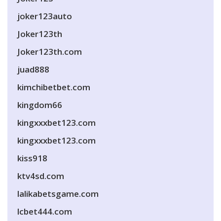
joker123auto
Joker123th
Joker123th.com
juad888
kimchibetbet.com
kingdom66
kingxxxbet123.com
kingxxxbet123.com
kiss918
ktv4sd.com
lalikabetsgame.com
lcbet444.com