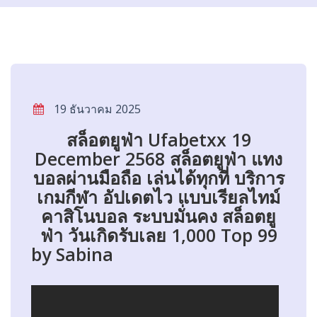
19 ธันวาคม 2025
สล็อตยูฟ่า Ufabetxx 19
December 2568 สล็อตยูฟ่า แทง
บอลผ่านมือถือ เล่นได้ทุกที่ บริการ
เกมกีฬา อัปเดตไว แบบเรียลไทม์
คาสิโนบอล ระบบมั่นคง สล็อตยู
ฟ่า วันเกิดรับเลย 1,000 Top 99
by Sabina