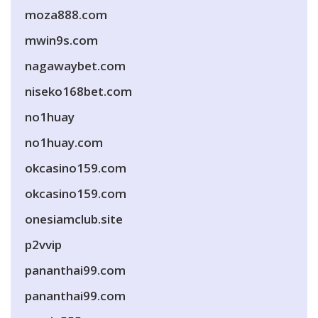
moza888.com
mwin9s.com
nagawaybet.com
niseko168bet.com
no1huay
no1huay.com
okcasino159.com
okcasino159.com
onesiamclub.site
p2vvip
pananthai99.com
pananthai99.com