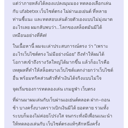
แต่ว่าภายหลังได้ลองแปลงมุมมอง ทดลองเลือกเล่น
กับ ufabetxx เว็บไซต์ตรง ไม่ผ่านเอเย่นต์ ที่หลาย
ท่านชี้แนะ และทดสอบเล่นด้วยตัวเองแบบไม่มุ่งมาด
อะไรเลย ผมกลับพบว่า…โลกของสล็อตมันมิได้
เหมือนอย่างที่คิด!
ในเนื้อหานี้ ผมจะเล่าประสบการณ์ตรง ว่า “เพราะ
อะไรเว็บไซต์ตรง ไม่มีอย่างน้อย” ถึงทำให้ผมได้
โอกาสเข้าถึงรางวัลใหญ่ได้มากขึ้น แล้วก็อะไรคือ
เหตุผลที่ทำให้สล็อตบางเว็บไซต์แตกง่ายกว่าเว็บไซต์
อื่น พร้อมทริคส่วนตัวที่ทำเงินได้จริงแบบไม่ใจ
จุดเริ่มของการทดลองเล่น เกมยูฟ่า เว็บตรง
ที่ผ่านมาผมเล่นกับเว็บผ่านเอเย่นต์ตลอด ฝาก–ถอน
ช้า บางครั้งบางคราวเบิกเงินมิได้ ยอดหาย รวมทั้ง
ระบบก็มองไม่ค่อยโปร่งใส จนกระทั่งมีเพื่อนแนะนำ
ให้ทดลองเล่นกับ เว็บไซต์ตรงแท้ๆสักหนึ่งครั้ง