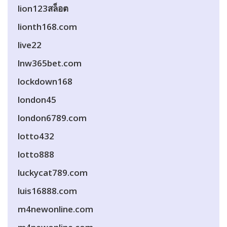
lion123สล็อต
lionth168.com
live22
lnw365bet.com
lockdown168
london45
london6789.com
lotto432
lotto888
luckycat789.com
luis16888.com
m4newonline.com