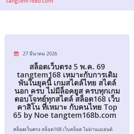
tangtem168b.com
27 มีนาคม 2026
สล็อตเว็บตรง 5 พ.ค. 69
tangtem168 เหมาะกับการเดิม
พันในยุคนี้ เกมสไตล์ไทย สไตล์
นอก ครบ ไม่มีล็อคยูส ครบทุกเกม
ตอบโจทย์ทุกสไตล์ สล็อต168 เว็บ
คาสิโน ที่เหมาะ กับคนไทย Top
65 by Noe tangtem168b.com
สล็อตเว็บตรง
สล็อต168 เว็บสล็อต ไม่ผ่านเอเย่นต์