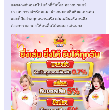
แตกต่างกันออกไป แล้วก็วันนี้ผมอยากมาแชร์
ประสบการณ์พร้อมแนะนำเกมยอดฮิตที่ผมเคยเล่น
และก็คิดว่าสนุกสนานจริง เล่นเพลินจริง จนถึง
ต้องการบอกต่อให้คนอื่นได้ทดลองเล่นมอง