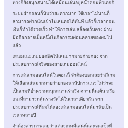
ทางก็ยังสนุกสนานได้เหมือนเล่นอยู่หน้าคอมพิวเตอร์
ระบบฝากถอนก็นับว่าสะดวกมาก ใช้เวลาไม่นานก็
สามารถฝากเงินเข้าไปเล่นต่อได้ทันที แล้วก็เวลาถอน
เงินก็ทำได้รวดเร็ว ทำให้การเล่น สล็อตเว็บตรง ผ่าน
มือถือกลายเป็นหนึ่งในกิจกรรมผ่อนคลายของผมไป
แล้ว
เสนอแนะเกมยอดฮิตให้เล่นมากมายก่ายกอง จาก
ประสบการณ์จริงของสายเกมออนไลน์
การเล่นเกมออนไลน์ในตอนนี้ จำต้องบอกเลยว่ามีเกม
ให้เลือกเล่นมากมายก่ายกองนานัปการแนว ไม่ว่าจะ
เป็นเกมที่ย้ำความสนุกสนานร่าเริง ความตื่นเต้น หรือ
เกมที่สามารถลุ้นรางวัลได้ในเวลาเดียวกัน จาก
ประสบการณ์ที่ผมได้ลองเล่นเกมออนไลน์มานับเป็น
เวลาหลายปี
จำต้องสารภาพเลยว่าแต่ละเกมมีเสน่ห์และจุดแข็งที่