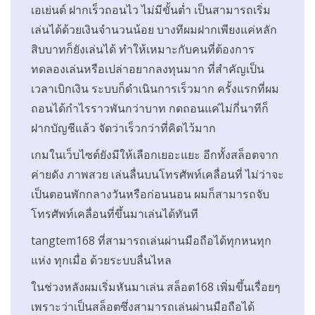
เอเย่นต์ ฝากเร็วถอนไว ไม่มีขั้นต่ำ เป็นสามารถเริ่ม
เล่นได้ด้วยเงินจำนวนน้อย บางทีผมฝากเพียงแค่หลัก
สิบบาทก็ยังเล่นได้ ทำให้เหมาะกับคนที่ต้องการ
ทดลองเล่นหรือเปล่าอยากลงทุนมาก ที่สำคัญเป็น
เวลาเบิกเงิน ระบบก็ดำเนินการเร็วมาก ครั้งแรกที่ผม
ถอนได้กำไรราวพันกว่าบาท กดถอนแค่ไม่กี่นาทีก็
ฝากบัญชีแล้ว จัดว่าเร็วกว่าที่คิดไว้มาก
เกมในเว็บไซต์ยังมีให้เลือกเยอะแยะ อีกทั้งสล็อตจาก
ค่ายดัง ภาพสวย เล่นลื่นบนโทรศัพท์เคลื่อนที่ ไม่ว่าจะ
เป็นตอนพักกลางวันหรือก่อนนอน ผมก็สามารถจับ
โทรศัพท์เคลื่อนที่ขึ้นมาเล่นได้ทันที
tangtem168 ที่สามารถเล่นผ่านมือถือได้ทุกหนทุก
แห่ง ทุกเมื่อ ด้วยระบบลื่นไหล
ในช่วงหลังผมเริ่มหันมาเล่น สล็อต168 เพิ่มขึ้นเรื่อยๆ
เพราะว่าเป็นสล็อตซึ่งสามารถเล่นผ่านมือถือได้