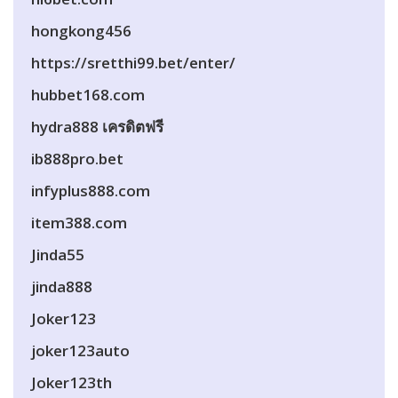
hongkong456
https://sretthi99.bet/enter/
hubbet168.com
hydra888 เครดิตฟรี
ib888pro.bet
infyplus888.com
item388.com
Jinda55
jinda888
Joker123
joker123auto
Joker123th