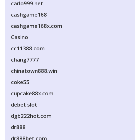
carlo999.net
cashgame168
cashgame168x.com
Casino
cc11388.com
chang7777
chinatown888.win
coke55
cupcake88x.com
debet slot
dgb222hot.com
dr888
dr888bet.com