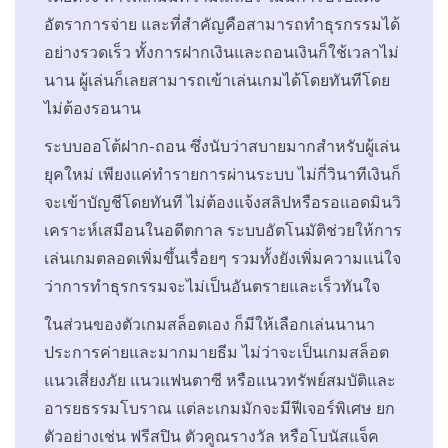
อัตราการจ่าย และที่สำคัญคือสามารถทำธุรกรรมได้
อย่างรวดเร็ว ทั้งการฝากเงินและถอนเงินก็ใช้เวลาไม่
นาน ผู้เล่นก็เลยสามารถเข้าเล่นเกมได้โดยทันทีโดย
ไม่ต้องรอนาน
ระบบออโต้ฝาก-ถอน ซึ่งนับว่าสบายมากสำหรับผู้เล่น
ยุคใหม่ เพียงแค่ทำรายการผ่านระบบ ไม่กี่วินาทีเงินก็
จะเข้าบัญชีโดยทันที ไม่ต้องแจ้งสลิปหรือรอแอดมินวิ
เคราะห์เสมือนในอดีตกาล ระบบอัตโนมัติช่วยให้การ
เล่นเกมตลอดเพิ่มขึ้นเรื่อยๆ รวมทั้งยังเพิ่มความแน่ใจ
ว่าการทำธุรกรรมจะไม่เป็นอันตรายและเร็วทันใจ
ในส่วนของตัวเกมสล็อตเอง ก็มีให้เลือกเล่นนานา
ประการค่ายและมากมายธีม ไม่ว่าจะเป็นเกมสล็อต
แนวเสี่ยงภัย แนวแฟนตาซี หรือแนวทรัพย์สมบัติและ
อารยธรรมโบราณ แต่ละเกมมักจะมีฟีเจอร์พิเศษ ยก
ตัวอย่างเช่น ฟรีสปิน ตัวคูณรางวัล หรือโบนัสแจ็ค