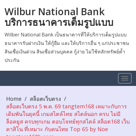
Wilbur National Bank
บริการธนาคารเต็มรูปแบบ
Wilber National Bank เป็นธนาคารที่ให้บริการเต็มรูปแบบ
ธนาคารรับฝากเงิน ให้กู้ยืม และให้บริการอื่น ๆ แก่ประชาชน
สินเชื่อเงินด่วน สินเชื่อส่วนบุคคล กู้ง่าย ไม่ใช้หลักทรัพย์ค้ำ
ประกัน
Home
/
สล็อตเว็บตรง
/
สล็อตเว็บตรง 5 พ.ค. 69 tangtem168 เหมาะกับการ
เดิมพันในยุคนี้ เกมสไตล์ไทย สไตล์นอก ครบ ไม่มี
ล็อคยูส ครบทุกเกม ตอบโจทย์ทุกสไตล์ สล็อต168 เว็บ
คาสิโน ที่เหมาะ กับคนไทย Top 65 by Noe