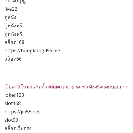
fullslotpg
live22
ดูหนัง
ดูหนังฟรี
ดูหนังฟรี
สล็อต168
https://hongkong456.me
สล็อต66
เว็บคาสิโนน่าเล่น ทั้ง
สล็อต
และ
บาคาร่า
ตึงจริงแตกบ่อยมาก
joker123
slot168
https://jin55.net
slot99
สล็อตเว็บตรง