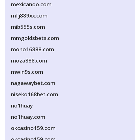
mexicanoo.com
mfj889xx.com
mib555s.com
mmgoldsbets.com
mono16888.com
moza888.com
mwin9s.com
nagawaybet.com
niseko168bet.com
no1huay
no1huay.com
okcasino159.com
okcasino159.com