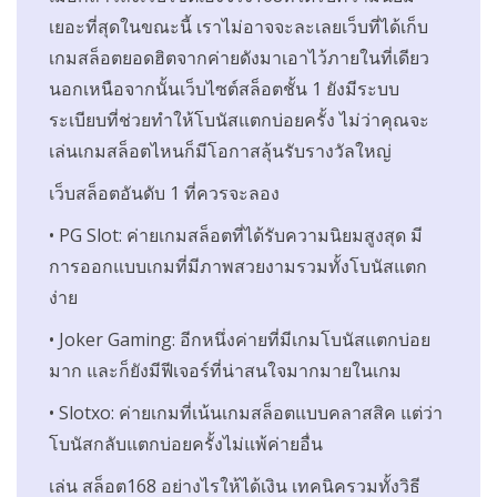
เยอะที่สุดในขณะนี้ เราไม่อาจจะละเลยเว็บที่ได้เก็บ
เกมสล็อตยอดฮิตจากค่ายดังมาเอาไว้ภายในที่เดียว
นอกเหนือจากนั้นเว็บไซต์สล็อตชั้น 1 ยังมีระบบ
ระเบียบที่ช่วยทำให้โบนัสแตกบ่อยครั้ง ไม่ว่าคุณจะ
เล่นเกมสล็อตไหนก็มีโอกาสลุ้นรับรางวัลใหญ่
เว็บสล็อตอันดับ 1 ที่ควรจะลอง
• PG Slot: ค่ายเกมสล็อตที่ได้รับความนิยมสูงสุด มี
การออกแบบเกมที่มีภาพสวยงามรวมทั้งโบนัสแตก
ง่าย
• Joker Gaming: อีกหนึ่งค่ายที่มีเกมโบนัสแตกบ่อย
มาก และก็ยังมีฟีเจอร์ที่น่าสนใจมากมายในเกม
• Slotxo: ค่ายเกมที่เน้นเกมสล็อตแบบคลาสสิค แต่ว่า
โบนัสกลับแตกบ่อยครั้งไม่แพ้ค่ายอื่น
เล่น สล็อต168 อย่างไรให้ได้เงิน เทคนิครวมทั้งวิธี