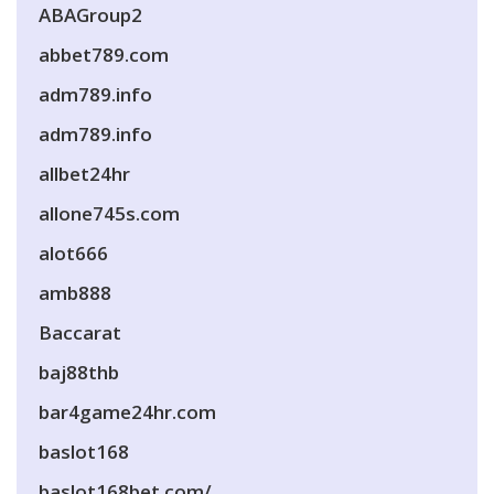
ABAGroup2
abbet789.com
adm789.info
adm789.info
allbet24hr
allone745s.com
alot666
amb888
Baccarat
baj88thb
bar4game24hr.com
baslot168
baslot168bet.com/