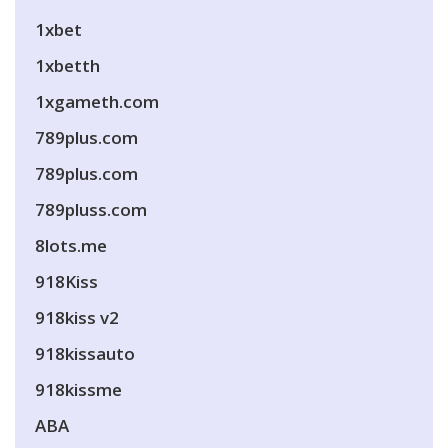
1xbet
1xbetth
1xgameth.com
789plus.com
789plus.com
789pluss.com
8lots.me
918Kiss
918kiss v2
918kissauto
918kissme
ABA