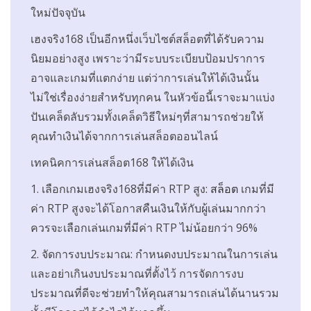
ใหม่ปัจจุบัน
เฮงจริง168 เป็นอีกหนึ่งเว็บไซต์สล็อตที่ได้รับความ
นิยมอย่างสูง เพราะว่ามีระบบระเบียบป้อมปราการ
อาจและเกมที่แตกง่าย แต่ว่าการเล่นให้ได้เงินนั้น
ไม่ใช่เรื่องง่ายสำหรับทุกคน ในหัวข้อนี้เราจะมาแบ่ง
ปันเคล็ดลับรวมทั้งเคล็ดวิธีใหม่ๆที่สามารถช่วยให้
คุณทำเงินได้จากการเล่นสล็อตออนไลน์
เทคนิคการเล่นสล็อต168 ให้ได้เงิน
1. เลือกเกมเฮงจริง168ที่มีค่า RTP สูง:
สล็อต
เกมที่มี
ค่า RTP สูงจะได้โอกาสคืนเงินให้กับผู้เล่นมากกว่า
ควรจะเลือกเล่นเกมที่มีค่า RTP ไม่น้อยกว่า 96%
2. จัดการงบประมาณ: กำหนดงบประมาณในการเล่น
และอย่าเกินงบประมาณที่ตั้งไว้ การจัดการงบ
ประมาณที่ดีจะช่วยทำให้คุณสามารถเล่นได้นานรวม