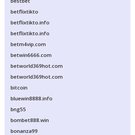
bestbet
betflixtikto
betflixtikto.info
betflixtikto.info
betm4vip.com
betwin6666.com
betworld369hot.com
betworld369hot.com
bitcoin
bluewin8888.info
bng55
bombet888.win
bonanza99