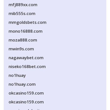
mfj889xx.com
mib555s.com
mmgoldsbets.com
mono16888.com
moza888.com
mwin9s.com
nagawaybet.com
niseko168bet.com
no1huay
no1huay.com
okcasino159.com
okcasino159.com