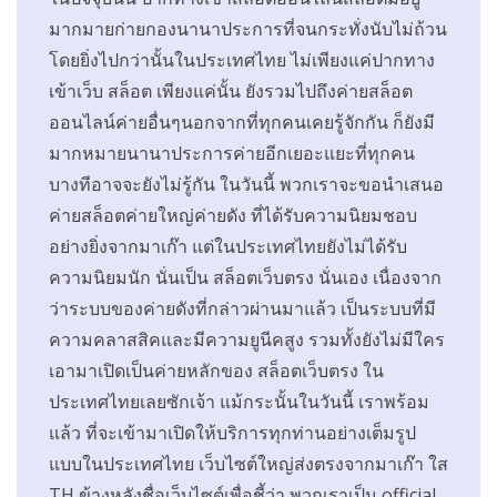
มากมายก่ายกองนานาประการที่จนกระทั่งนับไม่ถ้วน
โดยยิ่งไปกว่านั้นในประเทศไทย ไม่เพียงแค่ปากทาง
เข้าเว็บ สล็อต เพียงแค่นั้น ยังรวมไปถึงค่ายสล็อต
ออนไลน์ค่ายอื่นๆนอกจากที่ทุกคนเคยรู้จักกัน ก็ยังมี
มากหมายนานาประการค่ายอีกเยอะแยะที่ทุกคน
บางทีอาจจะยังไม่รู้กัน ในวันนี้ พวกเราจะขอนำเสนอ
ค่ายสล็อตค่ายใหญ่ค่ายดัง ที่ได้รับความนิยมชอบ
อย่างยิ่งจากมาเก๊า แต่ในประเทศไทยยังไม่ได้รับ
ความนิยมนัก นั่นเป็น สล็อตเว็บตรง นั่นเอง เนื่องจาก
ว่าระบบของค่ายดังที่กล่าวผ่านมาแล้ว เป็นระบบที่มี
ความคลาสสิคและมีความยูนีคสูง รวมทั้งยังไม่มีใคร
เอามาเปิดเป็นค่ายหลักของ สล็อตเว็บตรง ใน
ประเทศไทยเลยซักเจ้า แม้กระนั้นในวันนี้ เราพร้อม
แล้ว ที่จะเข้ามาเปิดให้บริการทุกท่านอย่างเต็มรูป
แบบในประเทศไทย เว็บไซต์ใหญ่ส่งตรงจากมาเก๊า ใส
TH ข้างหลังชื่อเว็บไซต์เพื่อชี้ว่า พวกเราเป็น official