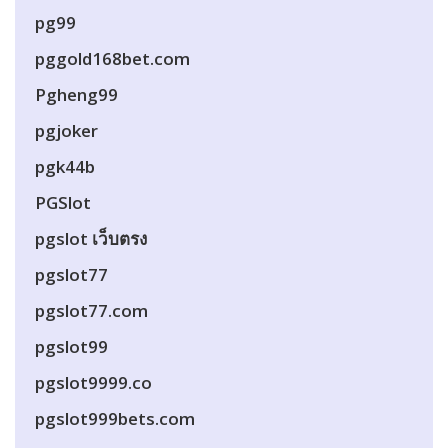
pg99
pggold168bet.com
Pgheng99
pgjoker
pgk44b
PGSlot
pgslot เว็บตรง
pgslot77
pgslot77.com
pgslot99
pgslot9999.co
pgslot999bets.com