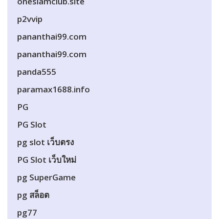
onesiamclub.site
p2vvip
pananthai99.com
pananthai99.com
panda555
paramax1688.info
PG
PG Slot
pg slot เว็บตรง
PG Slot เว็บใหม่
pg SuperGame
pg สล็อต
pg77