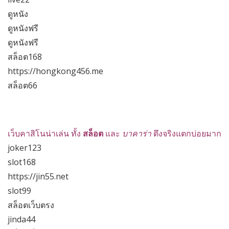
ดูหนัง
ดูหนังฟรี
ดูหนังฟรี
สล็อต168
https://hongkong456.me
สล็อต66
เว็บคาสิโนน่าเล่น ทั้ง
สล็อต
และ
บาคาร่า
ตึงจริงแตกบ่อยมาก
joker123
slot168
https://jin55.net
slot99
สล็อตเว็บตรง
jinda44