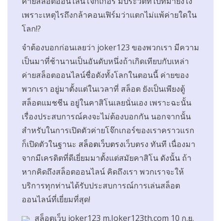
ค่ายสล็อตออนไลน์โจ๊กเกอร์ มีประวัติที่ไปที่มายังไง
เพราะเหตุไรถึงกล้าคอนเฟิร์มว่าแตกไม่แพ้ค่ายใดใน
โลก!?
จำต้องบอกก่อนเลยว่า joker123 ของพวกเรา มีความ
เป็นมาที่ช้านานเป็นอันดับหนึ่งถ้าเกิดเทียบกับเหล่า
ค่ายสล็อตออนไลน์ชื่อดังทั้งโลกในตอนนี้ ค่ายของ
พวกเรา อยู่มาตั้งแต่ในเวลาที่ สล็อต ยังเป็นเพียงตู้
สล็อตแมชชีน อยู่ในคาสิโนเลยนั่นเอง เพราะฉะนั้น
เรื่องประสบการณ์คงจะไม่ต้องบอกกัน นอกจากนั้น
สำหรับในการเปิดตัวค่ายโจ๊กเกอร์ของเราคราวแรก
ก็เปิดตัวในฐานะ
สล็อตเว็บตรง
เว็บตรง ทันที เนื่องมา
จากมีเครดิตที่ดีเยี่ยมมาตั้งแต่สมัยคาสิโน ดังนั้น ถ้า
หากคิดถึงสล็อตออนไลน์ คิดถึงเรา พวกเราจะให้
บริการทุกท่านได้รับประสบการณ์การเล่นสล็อต
ออนไลน์ที่เยี่ยมที่สุด!
สล็อตเว็บ joker123 m.Joker123th.com 10 ก.ย.