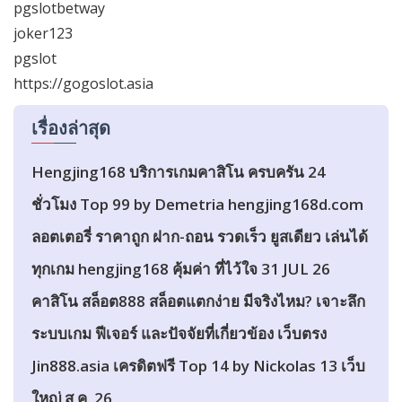
pgslotbetway
joker123
pgslot
https://gogoslot.asia
เรื่องล่าสุด
Hengjing168 บริการเกมคาสิโน ครบครัน 24
ชั่วโมง Top 99 by Demetria hengjing168d.com
ลอตเตอรี่ ราคาถูก ฝาก-ถอน รวดเร็ว ยูสเดียว เล่นได้
ทุกเกม hengjing168 คุ้มค่า ที่ไว้ใจ 31 JUL 26
คาสิโน สล็อต888 สล็อตแตกง่าย มีจริงไหม? เจาะลึก
ระบบเกม ฟีเจอร์ และปัจจัยที่เกี่ยวข้อง เว็บตรง
Jin888.asia เครดิตฟรี Top 14 by Nickolas 13 เว็บ
ใหญ่ ส.ค. 26