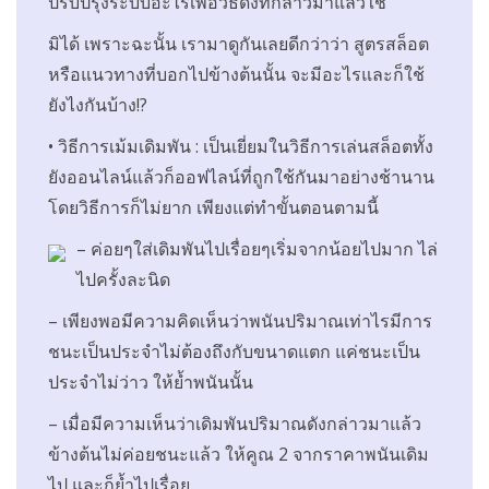
ปรับปรุงระบบอะไรเพื่อวิธีดังที่กล่าวมาแล้วใช้
มิได้ เพราะฉะนั้น เรามาดูกันเลยดีกว่าว่า สูตรสล็อต
หรือแนวทางที่บอกไปข้างต้นนั้น จะมีอะไรและก็ใช้
ยังไงกันบ้าง!?
• วิธีการเม้มเดิมพัน : เป็นเยี่ยมในวิธีการเล่นสล็อตทั้ง
ยังออนไลน์แล้วก็ออฟไลน์ที่ถูกใช้กันมาอย่างช้านาน
โดยวิธีการก็ไม่ยาก เพียงแต่ทำขั้นตอนตามนี้
– ค่อยๆใส่เดิมพันไปเรื่อยๆเริ่มจากน้อยไปมาก ไล่
ไปครั้งละนิด
– เพียงพอมีความคิดเห็นว่าพนันปริมาณเท่าไรมีการ
ชนะเป็นประจำไม่ต้องถึงกับขนาดแตก แค่ชนะเป็น
ประจำไม่ว่าว ให้ย้ำพนันนั้น
– เมื่อมีความเห็นว่าเดิมพันปริมาณดังกล่าวมาแล้ว
ข้างต้นไม่ค่อยชนะแล้ว ให้คูณ 2 จากราคาพนันเดิม
ไป และก็ย้ำไปเรื่อย