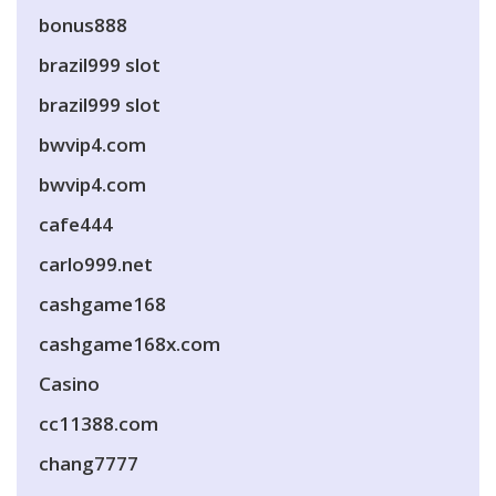
bonus888
brazil999 slot
brazil999 slot
bwvip4.com
bwvip4.com
cafe444
carlo999.net
cashgame168
cashgame168x.com
Casino
cc11388.com
chang7777