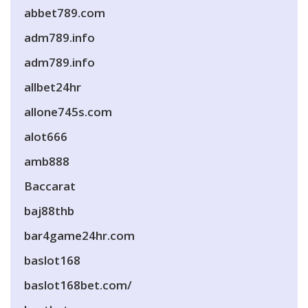
abbet789.com
adm789.info
adm789.info
allbet24hr
allone745s.com
alot666
amb888
Baccarat
baj88thb
bar4game24hr.com
baslot168
baslot168bet.com/