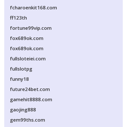
fcharoenkit168.com
ff123th
fortune99vip.com
fox689ok.com
fox689ok.com
fullsloteiei.com
fullslotpg
funny18
future24bet.com
gamehit8888.com
gaojing888
gem99ths.com