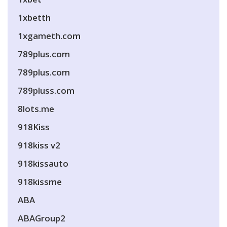
1xbetth
1xgameth.com
789plus.com
789plus.com
789pluss.com
8lots.me
918Kiss
918kiss v2
918kissauto
918kissme
ABA
ABAGroup2