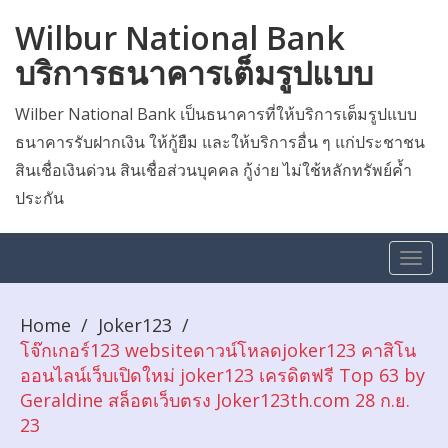
Wilbur National Bank
บริการธนาคารเต็มรูปแบบ
Wilber National Bank เป็นธนาคารที่ให้บริการเต็มรูปแบบ
ธนาคารรับฝากเงิน ให้กู้ยืม และให้บริการอื่น ๆ แก่ประชาชน
สินเชื่อเงินด่วน สินเชื่อส่วนบุคคล กู้ง่าย ไม่ใช้หลักทรัพย์ค้ำ
ประกัน
Home
/
Joker123
/
โจ๊กเกอร์123 websiteดาวน์โหลดjoker123 คาสิโน
ออนไลน์เว็บเปิดใหม่ joker123 เครดิตฟรี Top 63 by
Geraldine สล็อตเว็บตรง Joker123th.com 28 ก.ย.
23