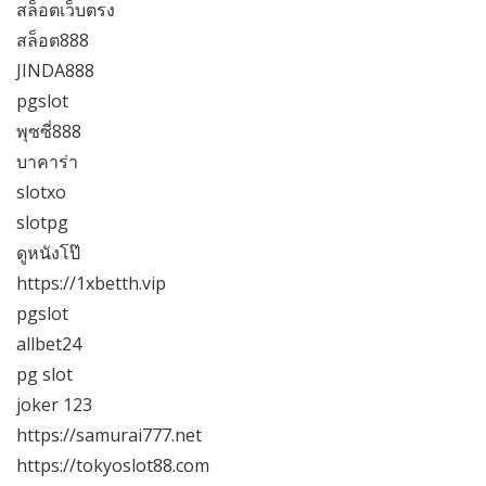
สล็อตเว็บตรง
สล็อต888
JINDA888
pgslot
พุซซี่888
บาคาร่า
slotxo
slotpg
ดูหนังโป๊
https://1xbetth.vip
pgslot
allbet24
pg slot
joker 123
https://samurai777.net
https://tokyoslot88.com