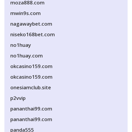
moza888.com
mwin9s.com
nagawaybet.com
niseko168bet.com
no1huay
no1huay.com
okcasino159.com
okcasino159.com
onesiamclub.site
p2vvip
pananthai99.com
pananthai99.com
panda555