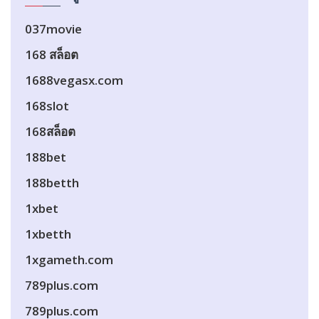
037movie
168 สล็อต
1688vegasx.com
168slot
168สล็อต
188bet
188betth
1xbet
1xbetth
1xgameth.com
789plus.com
789plus.com