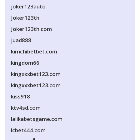
joker123auto
Joker123th
Joker123th.com
juad888
kimchibetbet.com
kingdom66
kingxxxbet123.com
kingxxxbet123.com
kiss918
ktv4sd.com
lalikabetsgame.com
lcbet444.com