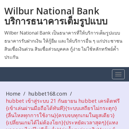
Wilbur National Bank
บริการธนาคารเต็มรูปแบบ
Wilber National Bank เป็นธนาคารที่ให้บริการเต็มรูปแบบ
ธนาคารรับฝากเงิน ให้กู้ยืม และให้บริการอื่น ๆ แก่ประชาชน
สินเชื่อเงินด่วน สินเชื่อส่วนบุคคล กู้ง่าย ไม่ใช้หลักทรัพย์ค้ำ
ประกัน
Home
/
hubbet168.com
/
hubbet เข้าสู่ระบบ 21 กันยายน hubbet เครดิตฟรี
{เข้าเล่นผ่านมือถือได้ทันที}{ระบบเสถียรไม่กระตุก}
{ลื่นไหลทุกการใช้งาน}{ครบจบทุกเกมในยูสเดียว}
{เปลี่ยนเกมได้ไม่ต้องโยก}{ประหยัดเวลาสุดๆ}{แทง