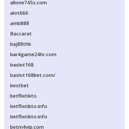
allone745s.com
alot666
amb888
Baccarat
baj88thb
bar4game24hr.com
baslot168
baslot168bet.com/
bestbet
betflixtikto
betflixtikto.info
betflixtikto.info
betm4vip.com