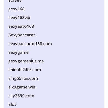
scr888
sexy168
sexy168vip
sexyauto168
Sexybaccarat
sexybaccarat168.com
sexygame
sexygameplus.me
shinobi24hr.com
sing55fun.com
six9game.win
sky2899.com
Slot