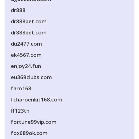
dr888
dr888bet.com
dr888bet.com
du2477.com
ek4567.com
enjoy24.fun
eu369clubs.com
faro168
fcharoenkit168.com
ff123th
fortune99vip.com
fox689ok.com