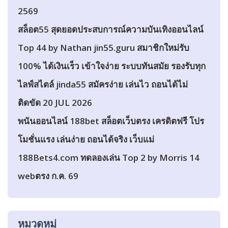
2569
สล็อต55 สุดยอดประสบการณ์ความบันเทิงออนไลน์
Top 44 by Nathan jin55.guru สมาชิกใหม่รับ
100% ได้เงินเร็ว เข้าใจง่าย ระบบทันสมัย รองรับทุก
ไลฟ์สไตล์ jinda55 สมัครง่าย เล่นไว ถอนได้ไม่
ติดขัด 20 JUL 2026
พนันออนไลน์ 188bet สล็อตเว็บตรง เครดิตฟรี โปร
โมชั่นแรง เล่นง่าย ถอนได้จริง เว็บแม่
188Bets4.com ทดลองเล่น Top 2 by Morris 14
webตรง ก.ค. 69
หมวดหมู่