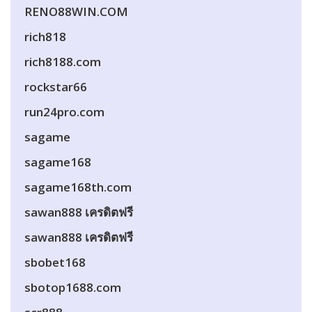
RENO88WIN.COM
rich818
rich8188.com
rockstar66
run24pro.com
sagame
sagame168
sagame168th.com
sawan888 เครดิตฟรี
sawan888 เครดิตฟรี
sbobet168
sbotop1688.com