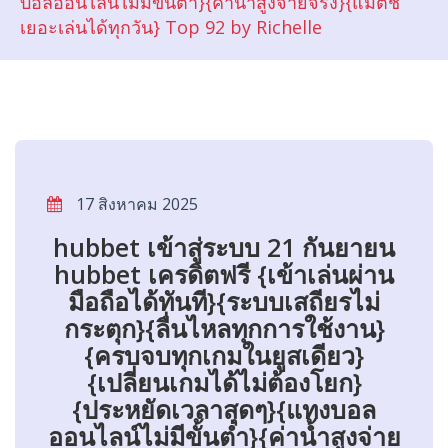
บอลออนไลน์ไม่มีขั้นต่ำ}{ค่าน้ำสูงจ่ายจริง}{แมตช์
เยอะเล่นได้ทุกวัน} Top 92 by Richelle
17 สิงหาคม 2025
hubbet เข้าสู่ระบบ 21 กันยายน
hubbet เครดิตฟรี {เข้าเล่นผ่าน
มือถือได้ทันที}{ระบบเสถียรไม่
กระตุก}{ลื่นไหลทุกการใช้งาน}
{ครบจบทุกเกมในยูสเดียว}
{เปลี่ยนเกมได้ไม่ต้องโยก}
{ประหยัดเวลาสุดๆ}{แทงบอล
ออนไลน์ไม่มีขั้นต่ำ}{ค่าน้ำสูงจ่าย