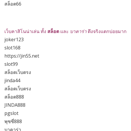
สล็อต66
เว็บคาสิโนน่าเล่น ทั้ง
สล็อต
และ
บาคาร่า
ตึงจริงแตกบ่อยมาก
joker123
slot168
https://jin55.net
slot99
สล็อตเว็บตรง
jinda44
สล็อตเว็บตรง
สล็อต888
JINDA888
pgslot
พุซซี่888
บาคาร่า