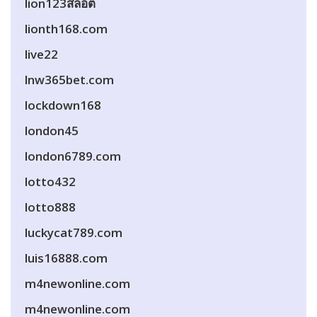
lion123สล็อต
lionth168.com
live22
lnw365bet.com
lockdown168
london45
london6789.com
lotto432
lotto888
luckycat789.com
luis16888.com
m4newonline.com
m4newonline.com