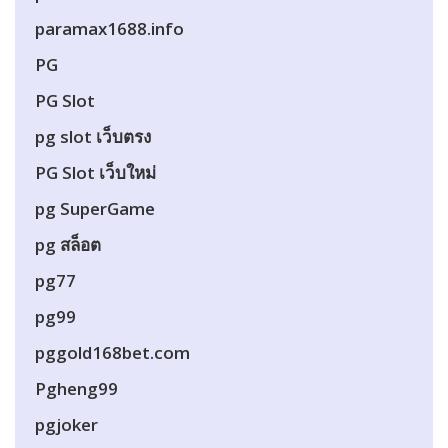
paramax1688.info
PG
PG Slot
pg slot เว็บตรง
PG Slot เว็บใหม่
pg SuperGame
pg สล็อต
pg77
pg99
pggold168bet.com
Pgheng99
pgjoker