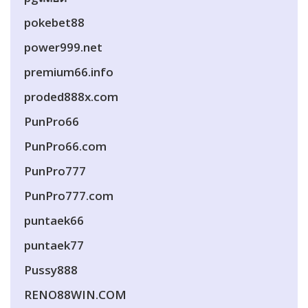
pokebet88
power999.net
premium66.info
proded888x.com
PunPro66
PunPro66.com
PunPro777
PunPro777.com
puntaek66
puntaek77
Pussy888
RENO88WIN.COM