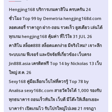
Hengjing168 บริการเกมคาสิโน ครบครัน 24
ชั่วโมง Top 99 by Demetria hengjing168d.com
ลอตเตอรี่ ราคาถูก ฝาก-ถอน รวดเร็ว ยูสเดียว เล่นได้
ทุกเกม hengjing168 คุ้มค่า ที่ไว้ใจ 31 JUL 26
คาสิโน สล็อต888 สล็อตแตกง่าย มีจริงไหม? เจาะลึก
ระบบเกม ฟีเจอร์ และปัจจัยที่เกี่ยวข้อง เว็บตรง
Jin888.asia เครดิตฟรี Top 14 by Nickolas 13 เว็บ
ใหญ่ ส.ค. 26
Sexy168 คู่มือเลือกเว็บไพ่ที่ควรรู้ Top 78 by
Analisa sexy168c.com สายวัดใจได้ 1,000 รองรับ
ทุกธนาคาร ถอนเร็วทันใจ เว็บดี มีโต๊ะให้เลือกเยอะ
บาคาร่า เปิดเกมไว รับโปรใหญ่ไปเลย 21 กรกฎา