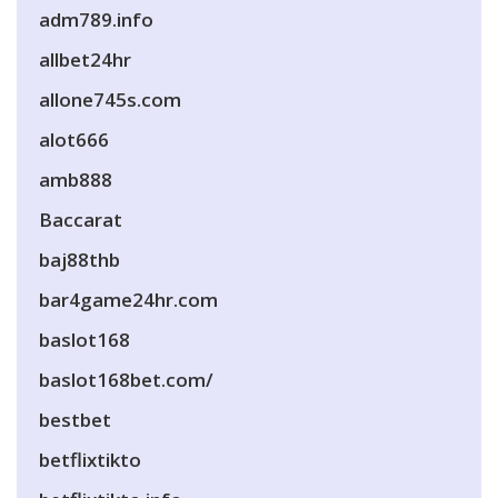
adm789.info
allbet24hr
allone745s.com
alot666
amb888
Baccarat
baj88thb
bar4game24hr.com
baslot168
baslot168bet.com/
bestbet
betflixtikto