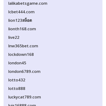
lalikabetsgame.com
lcbet444.com
lion123สล็อต
lionth168.com
live22
lnw365bet.com
lockdown168
london45
london6789.com
lotto432
lotto888
luckycat789.com
luis16888.com