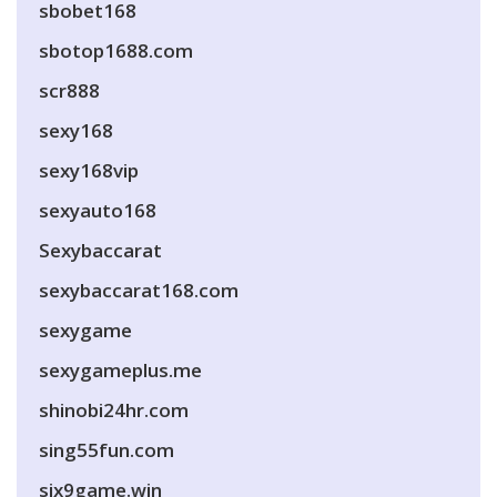
sbobet168
sbotop1688.com
scr888
sexy168
sexy168vip
sexyauto168
Sexybaccarat
sexybaccarat168.com
sexygame
sexygameplus.me
shinobi24hr.com
sing55fun.com
six9game.win