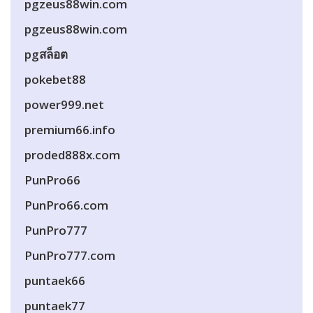
pgzeus88win.com
pgzeus88win.com
pgสล็อต
pokebet88
power999.net
premium66.info
proded888x.com
PunPro66
PunPro66.com
PunPro777
PunPro777.com
puntaek66
puntaek77