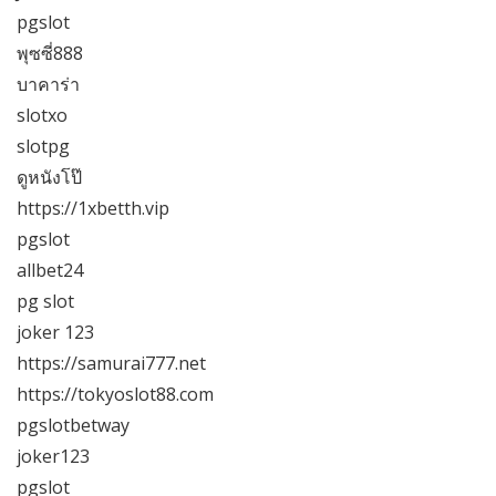
pgslot
พุซซี่888
บาคาร่า
slotxo
slotpg
ดูหนังโป๊
https://1xbetth.vip
pgslot
allbet24
pg slot
joker 123
https://samurai777.net
https://tokyoslot88.com
pgslotbetway
joker123
pgslot