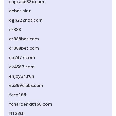
cupcake88x.com
debet slot
dgb222hot.com
dr888
dr888bet.com
dr888bet.com
du2477.com
ek4567.com
enjoy24.fun
eu369clubs.com
faro168
fcharoenkit168.com
ff123th