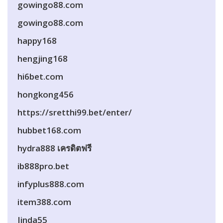
gowingo88.com
gowingo88.com
happy168
hengjing168
hi6bet.com
hongkong456
https://sretthi99.bet/enter/
hubbet168.com
hydra888 เครดิตฟรี
ib888pro.bet
infyplus888.com
item388.com
Jinda55