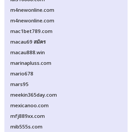
m4newonline.com
m4newonline.com
mac1bet789.com
macau69 สมัคร
macau888.win
marinapluss.com
mario678
mars95
meekin365day.com
mexicanoo.com
mfj889xx.com
mib555s.com