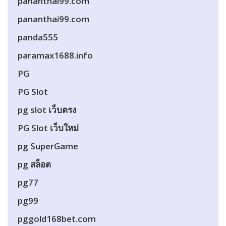
pananthai99.com
pananthai99.com
panda555
paramax1688.info
PG
PG Slot
pg slot เว็บตรง
PG Slot เว็บใหม่
pg SuperGame
pg สล็อต
pg77
pg99
pggold168bet.com