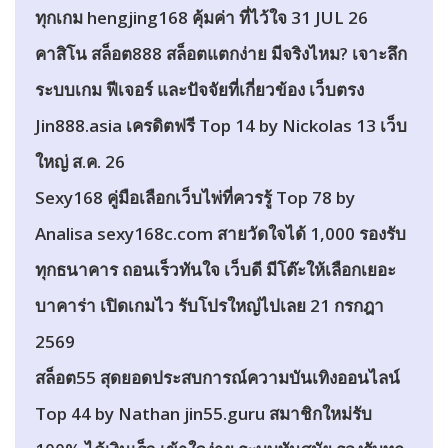
ทุกเกม hengjing168 คุ้มค่า ที่ไว้ใจ 31 JUL 26
คาสิโน สล็อต888 สล็อตแตกง่าย มีจริงไหม? เจาะลึก
ระบบเกม ฟีเจอร์ และปัจจัยที่เกี่ยวข้อง เว็บตรง
Jin888.asia เครดิตฟรี Top 14 by Nickolas 13 เว็บ
ใหญ่ ส.ค. 26
Sexy168 คู่มือเลือกเว็บไพ่ที่ควรรู้ Top 78 by
Analisa sexy168c.com สายวัดใจได้ 1,000 รองรับ
ทุกธนาคาร ถอนเร็วทันใจ เว็บดี มีโต๊ะให้เลือกเยอะ
บาคาร่า เปิดเกมไว รับโปรใหญ่ไปเลย 21 กรกฎา
2569
สล็อต55 สุดยอดประสบการณ์ความบันเทิงออนไลน์
Top 44 by Nathan jin55.guru สมาชิกใหม่รับ