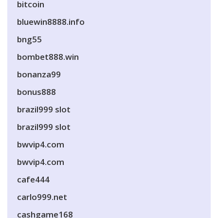
bitcoin
bluewin8888.info
bng55
bombet888.win
bonanza99
bonus888
brazil999 slot
brazil999 slot
bwvip4.com
bwvip4.com
cafe444
carlo999.net
cashgame168