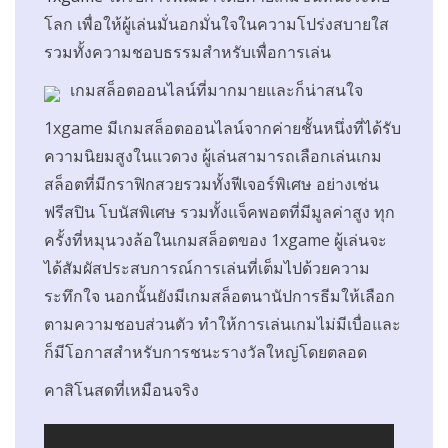
โลก เพื่อให้ผู้เล่นมั่นอกมั่นใจในความโปร่งสบายใส
รวมทั้งความชอบธรรมสำหรับเพื่อการเล่น
เกมสล็อตออนไลน์ที่มากมายและก็น่าสนใจ
1xgame มีเกมสล็อตออนไลน์จากค่ายชั้นหนึ่งที่ได้รับ
ความนิยมสูงในแวดวง ผู้เล่นสามารถเลือกเล่นเกม
สล็อตที่มีกราฟิกสวยรวมทั้งฟีเจอร์พิเศษ อย่างเช่น
ฟรีสปิน โบนัสพิเศษ รวมทั้งแจ็คพอตที่มีมูลค่าสูง ทุก
ครั้งที่หมุนวงล้อในเกมสล็อตของ 1xgame ผู้เล่นจะ
ได้สัมผัสประสบการณ์การเล่นที่เต็มไปด้วยความ
ระทึกใจ นอกนั้นยังมีเกมสล็อตนานัปการธีมให้เลือก
ตามความชอบส่วนตัว ทำให้การเล่นเกมไม่มีเบื่อและ
ก็มีโอกาสสำหรับการชนะรางวัลใหญ่โดยตลอด
คาสิโนสดที่เหมือนจริง