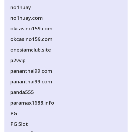
no1huay
no1huay.com
okcasino159.com
okcasino159.com
onesiamclub.site
p2vvip
pananthai99.com
pananthai99.com
panda555
paramax1688.info
PG
PG Slot