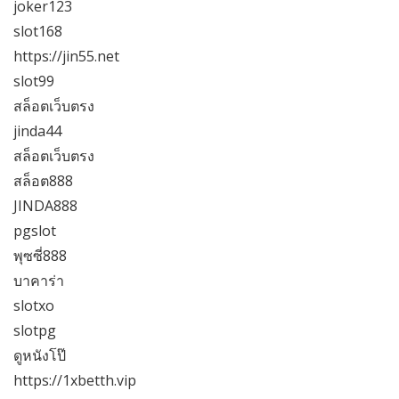
joker123
slot168
https://jin55.net
slot99
สล็อตเว็บตรง
jinda44
สล็อตเว็บตรง
สล็อต888
JINDA888
pgslot
พุซซี่888
บาคาร่า
slotxo
slotpg
ดูหนังโป๊
https://1xbetth.vip