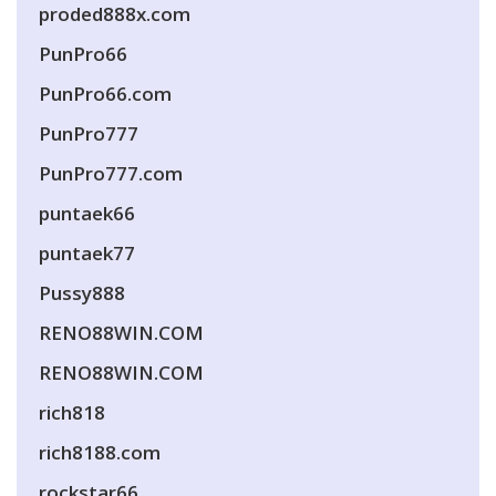
proded888x.com
PunPro66
PunPro66.com
PunPro777
PunPro777.com
puntaek66
puntaek77
Pussy888
RENO88WIN.COM
RENO88WIN.COM
rich818
rich8188.com
rockstar66