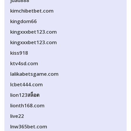
juad888
kimchibetbet.com
kingdom66
kingxxxbet123.com
kingxxxbet123.com
kiss918
ktv4sd.com
lalikabetsgame.com
lcbet444.com
lion123สล็อต
lionth168.com
live22
lnw365bet.com