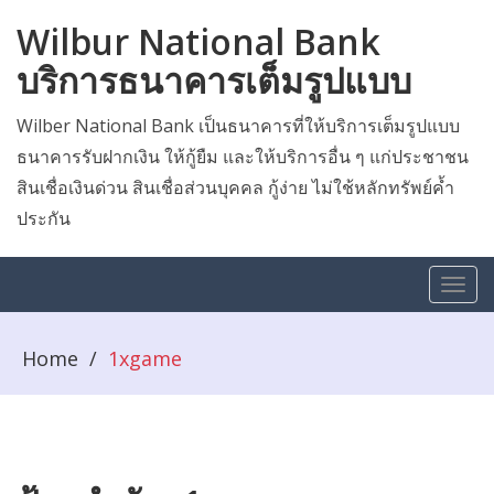
Wilbur National Bank
บริการธนาคารเต็มรูปแบบ
Wilber National Bank เป็นธนาคารที่ให้บริการเต็มรูปแบบ
ธนาคารรับฝากเงิน ให้กู้ยืม และให้บริการอื่น ๆ แก่ประชาชน
สินเชื่อเงินด่วน สินเชื่อส่วนบุคคล กู้ง่าย ไม่ใช้หลักทรัพย์ค้ำ
ประกัน
Home
/
1xgame