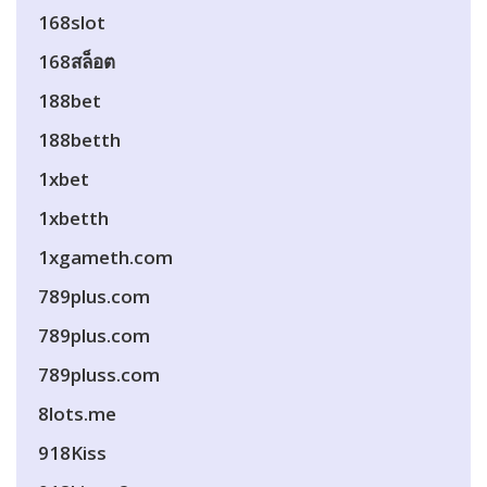
168slot
168สล็อต
188bet
188betth
1xbet
1xbetth
1xgameth.com
789plus.com
789plus.com
789pluss.com
8lots.me
918Kiss