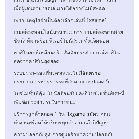
เพื่อผู้เล่นสามารถเล่นเกมได้อย่างไม่มีสะดุด
เพราะเหตุไรจำเป็นต้องเลือกเล่นที่ 1xgame?
เกมสล็อตออนไลน์นานาประการ: เกมสล็อตจากค่าย
ชั้นนำที่มาพร้อมฟีเจอร์โบนัสรวมทั้งแจ็คพอต
คาสิโนสดที่เหมือนจริง: สัมผัสประสบการณ์คาสิโน
สดจากคาสิโนสุดยอด
ระบบฝาก-ถอนที่สะดวกและไม่มีอันตราย:
กระบวนการทำธุรกรรมที่สะดวกและปลอดภัย
โปรโมชั่นที่คุ้ม: โบนัสต้อนรับและก็โปรโมชั่นพิเศษที่
เพิ่มจังหวะสำหรับในการชนะ
บริการลูกค้าตลอด 1 วัน:
1xgame สมัคร
คณะ
ทำงานพร้อมให้บริการทุกคำถามแล้วก็ปัญหา
ความปลอดภัยสูง: การดูแลรักษาความปลอดภัย