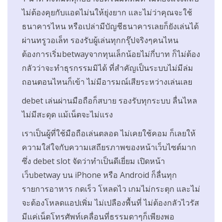
ไม่ต้องคุยกับแอดไม่นให้ยุ่งยาก และไม่ว่าคุณจะใช้
ธนาคารไหน หรือเปล่ามีบัญชีธนาคารเลยก็ยังเล่นได้
ผ่านทรูวอเล็ท รองรับผู้เล่นทุกกรุ๊ปจริงๆคนไหน
ต้องการเริ่มbetwayจากทุนเล็กน้อยไม่กี่บาท ก็ไม่ต้อง
กลัวว่าจะทำธุรกรรมมิได้ ที่สำคัญเป็นระบบไม่มีล่ม
ถอนตอนไหนก็เข้า ไม่มีอารมณ์เสียระหว่างเล่นเลย
debet เล่นผ่านมือถือก็สบาย รองรับทุกระบบ ลื่นไหล
ไม่มีสะดุด แม้เน็ตจะไม่แรง
เราเป็นผู้ที่ใช้มือถือเล่นตลอด ไม่เคยใช้คอม ก็เลยให้
ความใส่ใจกับความเสถียรภาพของหน้าเว็บไซต์มาก
ซึ่ง debet slot จัดว่าทำเป็นดีเยี่ยม เปิดหน้า
เว็บbetway บน iPhone หรือ Android ก็ลื่นทุก
รายการอาหาร กดเร็ว โหลดไว เกมไม่กระตุก และไม่
จะต้องโหลดแอปเพิ่ม ไม่เปลืองพื้นที่ ไม่ต้องกลัวไวรัส
มีแค่เน็ตโทรศัพท์เคลื่อนที่ธรรมดาๆก็เพียงพอ