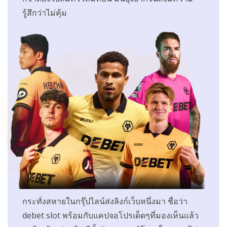
รู้สึกว่าไม่คุ้ม
กระทั่งสหายในกรุ๊ปไลน์ส่งลิงก์เว็บหนึ่งมา ชื่อว่า
debet slot พร้อมกับแคปจอโปรเด็ดๆที่มองเห็นแล้ว