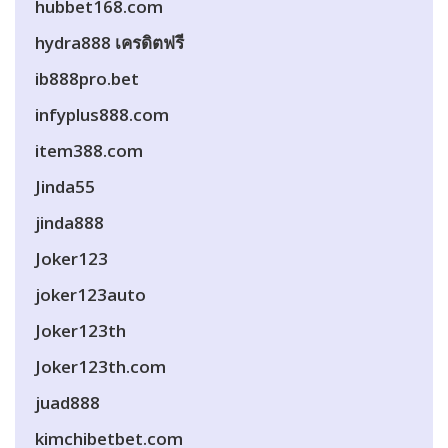
hubbet168.com
hydra888 เครดิตฟรี
ib888pro.bet
infyplus888.com
item388.com
Jinda55
jinda888
Joker123
joker123auto
Joker123th
Joker123th.com
juad888
kimchibetbet.com