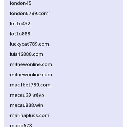
london45
london6789.com
lotto432
lotto888
luckycat789.com
luis16888.com
m4newonline.com
m4newonline.com
mac1bet789.com
macau69 สมัคร
macau888.win
marinapluss.com
mario678