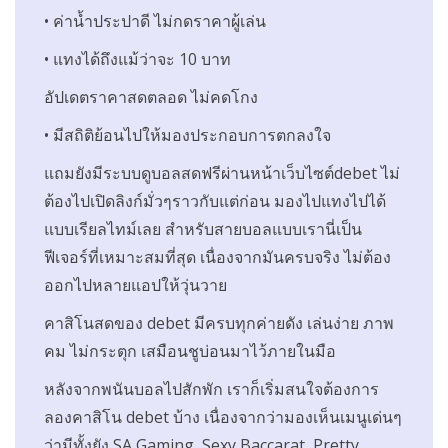
• ค่าน้ำประปาดี ไม่กดราคาผู้เล่น
• แทงได้ถึงแม้ว่าจะ 10 บาท
อัปเดตราคาสดตลอด ไม่คดโกง
• มีสถิติย้อนไปให้มองประกอบการตกลงใจ
แถมยังมีระบบดูบอลสดฟรีผ่านหน้าเว็บไซต์debet ไม่
ต้องไปเปิดลิงก์มั่วๆราวกับแต่ก่อน มองไปแทงไปได้
แบบเรียลไทม์เลย สำหรับสายบอลแบบเรานี่เป็น
ฟีเจอร์ที่เหมาะสมที่สุด เนื่องจากมันครบจริง ไม่ต้อง
ออกไปหลายแอปให้วุ่นวาย
คาสิโนสดของ debet มีครบทุกค่ายดัง เล่นง่าย ภาพ
คม ไม่กระตุก เสมือนชูบ่อนมาไว้ภายในมือ
หลังจากพนันบอลไปสักพัก เราก็เริ่มสนใจต้องการ
ลองคาสิโน debet บ้าง เนื่องจากว่ามองเห็นเมนูเด่นๆ
ว่ามีทั้งยัง SA Gaming, Sexy Baccarat, Pretty