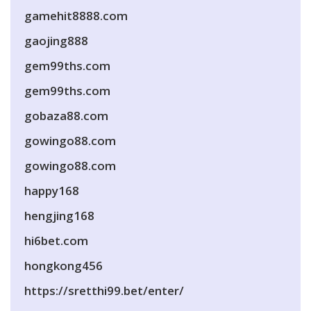
gamehit8888.com
gaojing888
gem99ths.com
gem99ths.com
gobaza88.com
gowingo88.com
gowingo88.com
happy168
hengjing168
hi6bet.com
hongkong456
https://sretthi99.bet/enter/