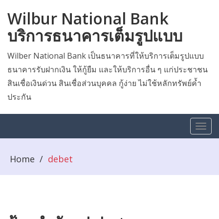
Wilbur National Bank
บริการธนาคารเต็มรูปแบบ
Wilber National Bank เป็นธนาคารที่ให้บริการเต็มรูปแบบ
ธนาคารรับฝากเงิน ให้กู้ยืม และให้บริการอื่น ๆ แก่ประชาชน
สินเชื่อเงินด่วน สินเชื่อส่วนบุคคล กู้ง่าย ไม่ใช้หลักทรัพย์ค้ำ
ประกัน
Home
/
debet