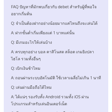
FAQ ปัญหาที่มักพบเกี่ยวกับ debet สำหรับผู้ที่พอใจ
อยากเริ่มต้น
Q: จำเป็นต้องฝากอย่างน้อยมากแค่ไหนถึงจะเล่นได้
A: ฝากขั้นต่ำเริ่มเพียงแต่ 1 บาทแค่นั้น
Q: มีเกมอะไรให้เล่นบ้าง
A: ครบทุกอย่าง บอล คาสิโนสด สล็อต เกมยิงปลา
ไฮโล รวมทั้งอื่นๆ
Q: เบิกเงินช้าไหม
A: ถอนผ่านระบบอัตโนมัติ ใช้เวลาเฉลี่ยไม่เกิน 1 นาที
Q: เล่นผ่านมือถือได้ไหม
A: ได้แน่ๆ รองรับทั้ง Android รวมทั้ง iOS ผ่าน
โปรแกรมสำหรับเล่นอินเตอร์เน็ต