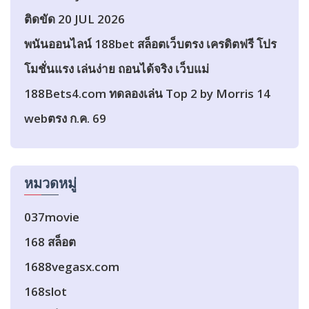
ติดขัด 20 JUL 2026
พนันออนไลน์ 188bet สล็อตเว็บตรง เครดิตฟรี โปร
โมชั่นแรง เล่นง่าย ถอนได้จริง เว็บแม่
188Bets4.com ทดลองเล่น Top 2 by Morris 14
webตรง ก.ค. 69
หมวดหมู่
037movie
168 สล็อต
1688vegasx.com
168slot