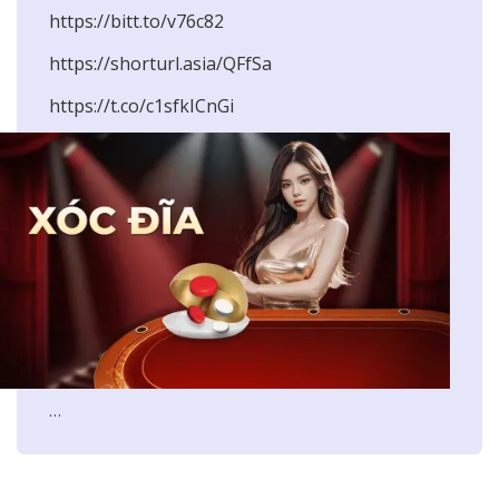
https://bitt.to/v76c82
https://shorturl.asia/QFfSa
https://t.co/c1sfkICnGi
…