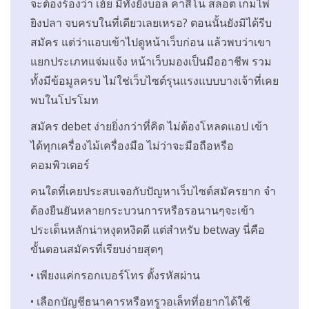
จะต้องร้องว่า เฮ้ย มีทั้งยังบอล คาสิโน สล็อต เกมไพ่
ยิงปลา จบครบในที่เดียวเลยเหรอ? ตอนนั้นยังมิได้รีบ
สมัคร แต่ว่าแอบเข้าไปดูหน้าเว็บก่อน แล้วพบว่าเขา
แยกประเภทแจ่มแจ้ง หน้าเว็บมองเป็นมืออาชีพ รวม
ทั้งมีข้อมูลครบ ไม่ใช่เว็บไซต์รุนแรงแบบบางเจ้าที่เคย
พบในโปรโมท
สมัคร debet ง่ายยิ่งกว่าที่คิด ไม่ต้องโหลดแอป เข้า
ได้ทุกเครื่องไม้เครื่องมือ ไม่ว่าจะมือถือหรือ
คอมพิวเตอร์
คนใดที่เคยประสบเจอกับปัญหาเว็บไซต์สมัครยาก จำ
ต้องยืนยันหลายกระบวนการหรือรอนานๆจะเข้า
ประเด็นหลักน่าหงุดหงิดดี แต่สำหรับ betway นี่คือ
ขั้นตอนสมัครที่เรียบง่ายสุดๆ
• เพียงแค่กรอกเบอร์โทร ตั้งรหัสผ่าน
• เลือกบัญชีธนาคารหรือทรูวอเล็ทที่อยากได้ใช้