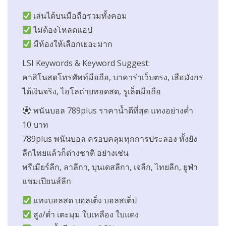
เล่นได้บนมือถือรวมทั้งคอม
ไม่ต้องโหลดแอป
มีห้องให้เลือกเยอะมาก
LSI Keywords & Keyword Suggest:
คาสิโนสดโทรศัพท์มือถือ, บาคาร่าเว็บตรง, เสือมังกร
ได้เงินจริง, ไฮโลถ่ายทอดสด, รูเล็ตมือถือ
พนันบอล 789plus ราคาน้ำดีที่สุด แทงอย่างต่ำ
10 บาท
789plus พนันบอล ครอบคลุมทุกการประลอง ทั้งยัง
ลีกไทยแล้วก็ต่างชาติ อย่างเช่น
พรีเมียร์ลีก, ลาลีกา, บุนเดสลีกา, เจลีก, ไทยลีก, ยูฟ่า
แชมเปียนส์ลีก
แทงบอลสด บอลเต็ง บอลสเต็ป
สูง/ต่ำ เตะมุม ใบเหลือง ใบแดง