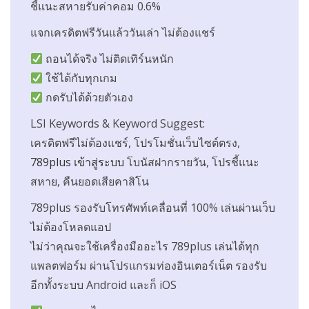
ชี้แนะสหายรับค่าคอม 0.6%
แจกเครดิตฟรีวันแล้ววันเล่า ไม่ต้องแชร์
ถอนได้จริง ไม่ติดเทิร์นหนัก
ใช้ได้กับทุกเกม
กดรับได้ด้วยตัวเอง
LSI Keywords & Keyword Suggest:
เครดิตฟรีไม่ต้องแชร์, โปรโมชั่นเว็บไซต์ตรง,
789plus เข้าสู่ระบบ
โบนัสฝากรายวัน, โปรชี้แนะ
สหาย, คืนยอดเสียคาสิโน
789plus รองรับโทรศัพท์เคลื่อนที่ 100% เล่นผ่านเว็บ
ไม่ต้องโหลดแอป
ไม่ว่าคุณจะใช้เครื่องมืออะไร 789plus เล่นได้ทุก
แพลตฟอร์ม ผ่านโปรแกรมท่องอินเตอร์เน็ต รองรับ
อีกทั้งระบบ Android และก็ iOS