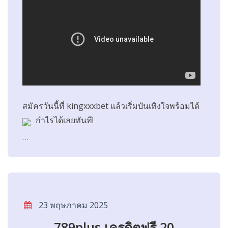
สมัครวันนี้ที่ kingxxxbet แล้วเริ่มบันเทิงใจพร้อมได้
กำไรได้เลยทันที!
…
23 พฤษภาคม 2025
789plus เครดิตฟรี 20