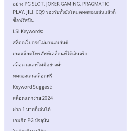
อย่าง PG SLOT, JOKER GAMING, PRAGMATIC
PLAY, JILI, CQ9 รองรับทั้งยังโหมดทดสอบเล่นแล้วก็
ซื้อฟรีสปิน
LSI Keywords:
สล็อตเว็บตรงไม่ผ่านเอเย่นต์
เกมสล็อตโทรศัพท์เคลื่อนที่ได้เงินจริง
สล็อตวอเลทไม่มีอย่างต่ำ
ทดลองเล่นสล็อตฟรี
Keyword Suggest:
สล็อตแตกง่าย 2024
ฝาก 1 บาทก็เล่นได้
เกมฮิต PG ปัจจุบัน