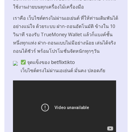
ใช้งานง่ายบนทุกเครื่องไม้เครื่องมือ
เราคือ เว็บไซต์ตรงไม่ผ่านเอเย่นต์ ที่ให้ท่านเดิมพันได้
อย่างแน่ใจ ด้วยระบบ ฝาก-ถอนอัตโนมัติ ข้างใน 10
วินาที รองรับ TrueMoney Wallet แล้วก็แบงค์ชั้น
หนึ่งทุกแห่ง ฝาก-ถอนแบบไม่มีอย่างน้อย เล่นได้จริง
ถอนได้ชัวร์ พร้อมโปรโมชั่นจัดหนักทุกๆวัน
จุดแข็งของ
betflixtikto
เว็บไซต์ตรงไม่ผ่านเอเย่นต์ มั่นคง ปลอดภัย