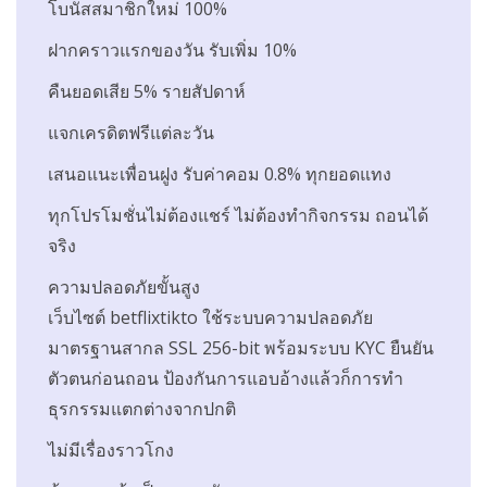
โบนัสสมาชิกใหม่ 100%
ฝากคราวแรกของวัน รับเพิ่ม 10%
คืนยอดเสีย 5% รายสัปดาห์
แจกเครดิตฟรีแต่ละวัน
เสนอแนะเพื่อนฝูง รับค่าคอม 0.8% ทุกยอดแทง
ทุกโปรโมชั่นไม่ต้องแชร์ ไม่ต้องทำกิจกรรม ถอนได้
จริง
ความปลอดภัยขั้นสูง
เว็บไซต์ betflixtikto ใช้ระบบความปลอดภัย
มาตรฐานสากล SSL 256-bit พร้อมระบบ KYC ยืนยัน
ตัวตนก่อนถอน ป้องกันการแอบอ้างแล้วก็การทำ
ธุรกรรมแตกต่างจากปกติ
ไม่มีเรื่องราวโกง