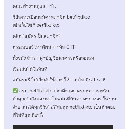
คณะทำงานดูแล 1 วัน
วิธีลงทะเบียนสมัครสมาชิก betflixtikto
เข้าเว็บไซต์ betflixtikto
คลิก “สมัครเป็นสมาชิก”
กรอกเบอร์โทรศัพท์ + รหัส OTP
ตั้งรหัสผ่าน + ผูกบัญชีธนาคารหรือวอเลท
เริ่มเล่นได้ในทันที
สมัครฟรี ไม่เสียค่าใช้จ่าย ใช้เวลาไม่เกิน 1 นาที
สรุป: betflixtikto เว็บเดียวจบ ครบทุกการพนัน
ถ้าคุณกำลังมองหาเว็บพนันที่มั่นคง ครบวงจร ใช้งาน
ง่าย เล่นได้ทุกวี่วันไม่มีสะดุด betflixtikto เป็นคำตอบ
ที่ใช่ที่สุดเดี๋ยวนี้