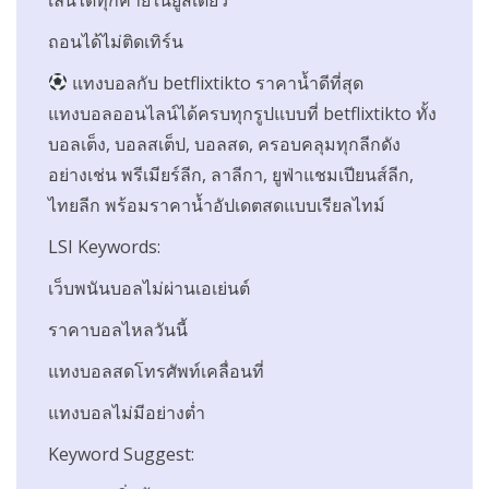
ถอนได้ไม่ติดเทิร์น
แทงบอลกับ betflixtikto ราคาน้ำดีที่สุด
แทงบอลออนไลน์ได้ครบทุกรูปแบบที่ betflixtikto ทั้ง
บอลเต็ง, บอลสเต็ป, บอลสด, ครอบคลุมทุกลีกดัง
อย่างเช่น พรีเมียร์ลีก, ลาลีกา, ยูฟ่าแชมเปียนส์ลีก,
ไทยลีก พร้อมราคาน้ำอัปเดตสดแบบเรียลไทม์
LSI Keywords:
เว็บพนันบอลไม่ผ่านเอเย่นต์
ราคาบอลไหลวันนี้
แทงบอลสดโทรศัพท์เคลื่อนที่
แทงบอลไม่มีอย่างต่ำ
Keyword Suggest: