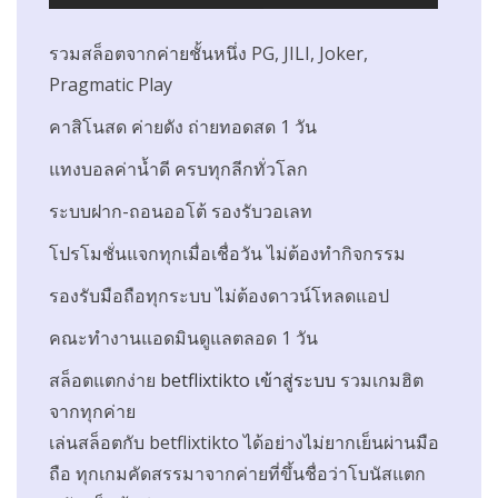
รวมสล็อตจากค่ายชั้นหนึ่ง PG, JILI, Joker,
Pragmatic Play
คาสิโนสด ค่ายดัง ถ่ายทอดสด 1 วัน
แทงบอลค่าน้ำดี ครบทุกลีกทั่วโลก
ระบบฝาก-ถอนออโต้ รองรับวอเลท
โปรโมชั่นแจกทุกเมื่อเชื่อวัน ไม่ต้องทำกิจกรรม
รองรับมือถือทุกระบบ ไม่ต้องดาวน์โหลดแอป
คณะทำงานแอดมินดูแลตลอด 1 วัน
สล็อตแตกง่าย
betflixtikto เข้าสู่ระบบ
รวมเกมฮิต
จากทุกค่าย
เล่นสล็อตกับ betflixtikto ได้อย่างไม่ยากเย็นผ่านมือ
ถือ ทุกเกมคัดสรรมาจากค่ายที่ขึ้นชื่อว่าโบนัสแตก