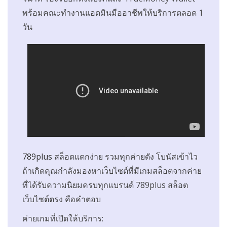
พร้อมคณะทำงานแอดมินมืออาชีพให้บริการตลอด 1
วัน
789plus
สล็อตแตกง่าย รวมทุกค่ายดัง โบนัสเข้าไว
ถ้าเกิดคุณกำลังมองหาเว็บไซต์ที่มีเกมสล็อตจากค่าย
ที่ได้รับความนิยมครบทุกแบรนด์ 789plus สล็อต
เว็บไซต์ตรง คือคำตอบ
ค่ายเกมที่เปิดให้บริการ: