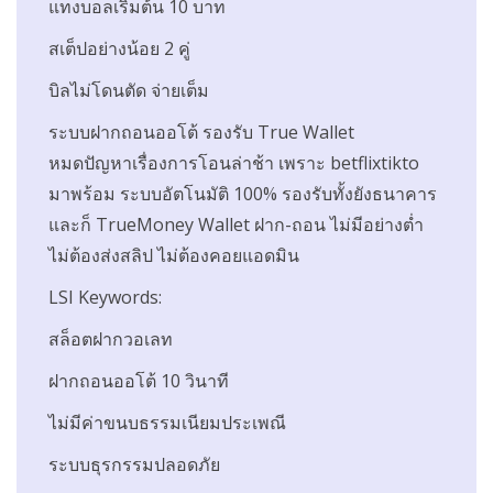
แทงบอลเริ่มต้น 10 บาท
สเต็ปอย่างน้อย 2 คู่
บิลไม่โดนตัด จ่ายเต็ม
ระบบฝากถอนออโต้ รองรับ True Wallet
หมดปัญหาเรื่องการโอนล่าช้า เพราะ betflixtikto
มาพร้อม ระบบอัตโนมัติ 100% รองรับทั้งยังธนาคาร
และก็ TrueMoney Wallet ฝาก-ถอน ไม่มีอย่างต่ำ
ไม่ต้องส่งสลิป ไม่ต้องคอยแอดมิน
LSI Keywords:
สล็อตฝากวอเลท
ฝากถอนออโต้ 10 วินาที
ไม่มีค่าขนบธรรมเนียมประเพณี
ระบบธุรกรรมปลอดภัย